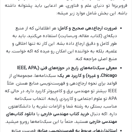
فروبریزه! تو دنیای علم و فناوری، هر ادعایی باید پشتوانه داشته
باشه. این بخش شامل موارد زیر میشه:
ضرورت ارجاع‌دهی صحیح و کامل:
هر اطلاعاتی که از منبع
دیگه‌ای (کتاب، مقاله، وب‌سایت) استفاده می‌کنید، باید به
طور کامل و دقیق ارجاع داده بشه. این کار نه تنها اخلاقی و
علمیه، بلکه به خواننده این امکان رو میده که اگه خواست، به
منبع اصلی مراجعه کنه.
معرفی سبک‌نامه‌های رایج در حوزه‌های فنی (IEEE, APA,
Chicago، و غیره) و کاربرد هر یک:
سبک‌نامه‌ها، مجموعه‌ای از
قواعد برای نحوه ارجاع‌دهی و فهرست‌نویسی منابع هستن. مثلاً
IEEE بیشتر تو مهندسی برق و کامپیوتر کاربرد داره، در حالی که
APA تو علوم اجتماعی و کاربردی رایجه. انتخاب سبک‌نامه
مناسب، بستگی به رشته شما و الزامات نشریه یا دانشگاهتون
داره. اگه دنبال
خرید کتاب مهندسی خارجی
یا
دانلود کتاب‌های
مهندسی خارجی
هستید، حتماً با این سبک‌نامه‌ها روبرو میشید.
استانداردهای مربوط به فهرست‌نویسی منابع:
فهرست منابع