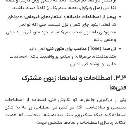
از اعتبار کار شما کم می‌کنه. باید به دستور زبان فارسی و علائم
نگارشی (مثل ویرگول، نقطه، سیمی‌کالن) کاملاً مسلط باشید.
پرهیز از اصطلاحات عامیانه و استعاره‌های غیرعلمی:
همونطور
که گفتم، اینجا جای شعر و غزل نیست. حتی اگه تو لحن
محاوره‌ای باهاتون صحبت می‌کنم، اما خود متن فنی باید جدی
و علمی باشه.
تن صدا (Tone) مناسب برای متون فنی:
لحن باید
متقاعدکننده، بی‌طرفانه و مبتنی بر واقعیت باشه. احساسات
جایی تو نوشته فنی ندارن.
۳.۳. اصطلاحات و نمادها: زبون مشترک
فنی‌ها
یکی از بزرگترین چالش‌ها تو نگارش فنی، استفاده از اصطلاحات
تخصصی و نمادهاست. اگه هر کسی هر اصطلاحی رو به یه شکل
استفاده کنه، دیگه سنگ روی سنگ بند نمیشه. اینجاست که اهمیت
استانداردسازی اصطلاحات و نمادها مشخص میشه.