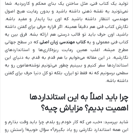
تولید یک کتاب فنی، مثل ساختن یک بنای محکم و کاربردیه. شما
نمی‌تونید یه نقشه ذهنی داشته باشید و بدون رعایت هیچ اصول
مهندسی، انتظار داشته باشید که اون بنا پایدار و مفید باشه.
نگارش کتاب فنی هم دقیقاً همینه. اگر قراره حرفی برای گفتن داشته
باشید، اون حرف باید تو قالب درستی هم ارائه بشه. فرق بین یه
کتاب فنی معمولی و یه
کتاب مهندسی زبان اصلی
که در سطح جهانی
مطرح میشه، اغلب همین رعایت ریزه‌کاری‌ها و استانداردهای
نگارشیه. در این مقاله می‌خوایم با هم قدم به قدم، به دنیای این
استانداردها سفر کنیم و ببینیم چطور می‌تونیم نوشته‌هامون رو به
سطحی برسونیم که نه فقط تو ایران، بلکه تو کل دنیا حرف برای گفتن
داشته باشه.
چرا باید اصلاً به این استانداردها
اهمیت بدیم؟ مزایاش چیه؟
شاید بپرسید: «خب، من که کار خودم رو بلدم، چرا باید وقت بذارم و
این همه استاندارد نگارشی رو یاد بگیرم؟» سؤال خوبیه! راستش رو