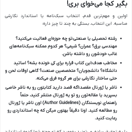
بگیر کجا می‌خوای بری!
اولین و مهم‌ترین قدم، انتخاب سبک‌نامه یا استاندارد نگارشی
مناسبه. این انتخاب، بستگی به چند تا چیز داره:
رشته تحصیلی یا صنعتی:
تو چه حوزه‌ای فعالیت می‌کنید؟
مهندسی برق؟ عمران؟ شیمی؟ هر کدوم ممکنه سبک‌نامه‌های
غالب خودشون رو داشته باشن.
مخاطب هدف:
این کتاب قراره برای کی خونده بشه؟ اساتید
دانشگاه؟ دانشجویان؟ متخصصین صنعت؟ گاهی اوقات لحن و
حتی ساختار نگارشی برای هر گروه فرق می‌کنه.
ناشر یا ژورنال مقصد:
اگه قصد دارید کتابتون رو به ناشر خاصی
بسپرید یا مقاله‌تون رو تو یه ژورنال منتشر کنید، حتماً
راهنمای نویسندگان (Author Guidelines) اون ناشر یا ژورنال
رو مطالعه کنید. اونا دقیقاً بهتون میگن که چه استانداردی رو
رعایت کنید.
با یه تحقیق ساده، می‌تونید بفهمید که تو حوزه شما کدوم استاندارد