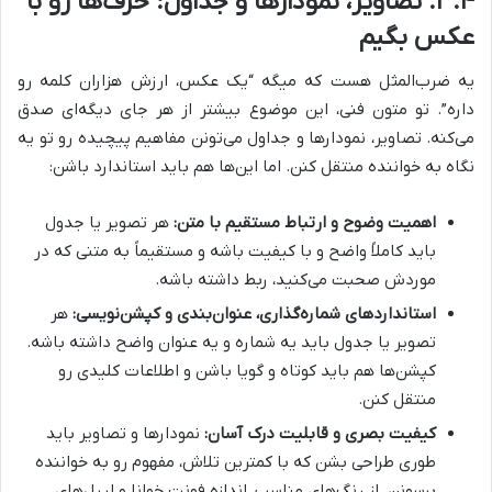
۳.۴. تصاویر، نمودارها و جداول: حرف‌ها رو با
عکس بگیم
یه ضرب‌المثل هست که میگه “یک عکس، ارزش هزاران کلمه رو
داره”. تو متون فنی، این موضوع بیشتر از هر جای دیگه‌ای صدق
می‌کنه. تصاویر، نمودارها و جداول می‌تونن مفاهیم پیچیده رو تو یه
نگاه به خواننده منتقل کنن. اما این‌ها هم باید استاندارد باشن:
اهمیت وضوح و ارتباط مستقیم با متن:
هر تصویر یا جدول
باید کاملاً واضح و با کیفیت باشه و مستقیماً به متنی که در
موردش صحبت می‌کنید، ربط داشته باشه.
استانداردهای شماره‌گذاری، عنوان‌بندی و کپشن‌نویسی:
هر
تصویر یا جدول باید یه شماره و یه عنوان واضح داشته باشه.
کپشن‌ها هم باید کوتاه و گویا باشن و اطلاعات کلیدی رو
منتقل کنن.
کیفیت بصری و قابلیت درک آسان:
نمودارها و تصاویر باید
طوری طراحی بشن که با کمترین تلاش، مفهوم رو به خواننده
برسونن. از رنگ‌های مناسب، اندازه فونت خوانا و لیبل‌های