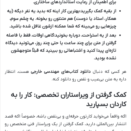
برای اطمینان از رعایت استانداردهای ساختاری.
از بقیه کمک بگیرید:
بهترین کار اینه که بدید یه نفر دیگه (یه
همکار، استاد یا دوست) هم متنتون رو بخونه. یه چشم سوم،
چیزهایی رو می‌بینه که شما ممکنه ازشون غافل شده باشید.
بعد از یه استراحت، دوباره بخونید:
گاهی اوقات، فقط با فاصله
گرفتن از متن برای چند ساعت یا حتی چند روز، می‌تونید دیدگاه
تازه‌ای پیدا کنید و اشتباهاتی رو ببینید که قبلاً متوجهشون
نشده بودید.
هر کسی که دنبال
دانلود کتاب‌های مهندسی خارجی
هست، انتظار
داره یه متن بی‌عیب و نقص رو دانلود کنه.
کمک گرفتن از ویراستاران تخصصی: کار را به
کاردان بسپارید
اگه واقعاً می‌خواید کارتون حرفه‌ای و بی‌نقص باشه، خصوصاً اگه قصد
انتشار بین‌المللی دارید، کمک گرفتن از یک ویراستار فنی متخصص رو