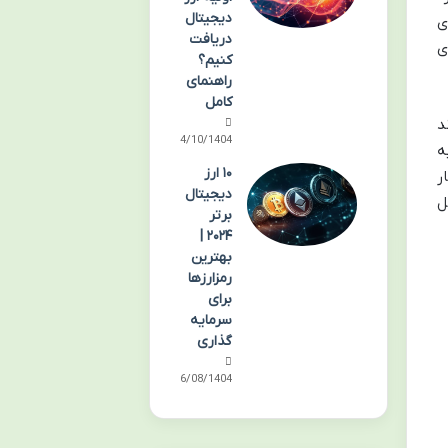
دیجیتال
اد زیادی
دریافت
ای
کنیم؟
راهنمای
کامل
ند
14/10/1404
ه
۱۰ ارز
د که کار
دیجیتال
ل
برتر
۲۰۲۴ |
بهترین
رمزارزها
برای
سرمایه
گذاری
16/08/1404