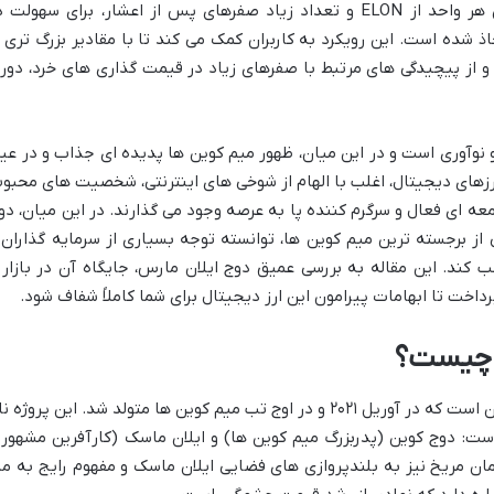
شیوه نمایش، به دلیل قیمت بسیار پایین هر واحد از ELON و تعداد زیاد صفرهای پس از اعشار، برای سهولت
ذ شده است. این رویکرد به کاربران کمک می کند تا با مقادیر بزرگ تری ا
ه کنند و از پیچیدگی های مرتبط با صفرهای زیاد در قیمت گذاری های خرد، دور
و نوآوری است و در این میان، ظهور میم کوین ها پدیده ای جذاب و در عی
رزهای دیجیتال، اغلب با الهام از شوخی های اینترنتی، شخصیت های محبو
عه ای فعال و سرگرم کننده پا به عرصه وجود می گذارند. در این میان، دو
Dogelo) به عنوان یکی از برجسته ترین میم کوین ها، توانسته توجه بسیاری از سرمایه گذاران
ب کند. این مقاله به بررسی عمیق دوج ایلان مارس، جایگاه آن در بازار 
اخت تا ابهامات پیرامون این ارز دیجیتال برای شما کاملاً شفاف شود.
دوج ایلان مارس با نماد ELON، یک میم کوین است که در آوریل ۲۰۲۱ و در اوج تب میم کوین ها متولد شد. این پروژه 
است: دوج کوین (پدربزرگ میم کوین ها) و ایلان ماسک (کارآفرین مشهور 
ن مریخ نیز به بلندپروازی های فضایی ایلان ماسک و مفهوم رایج به ما