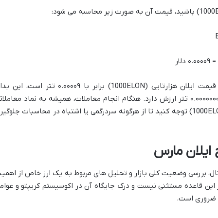
بنابراین، اگر در صرافی مشاهده کردید که قیمت ایلان هزارتایی (1000ELON) برابر با ۰.۰۰۰۰۹ تتر است، 
معناست که هر واحد از دوج ایلان مارس ۰.۰۰۰۰۰۰۰۹ تتر ارزش دارد. هنگام انجام معاملات، همیشه به نماد معاملا
که در صرافی استفاده می شود (ELON یا 1000ELON) توجه کنید تا از هرگونه سردرگمی یا اشتباه در محاسبات جلوگی
 ایلان مارس
یتال، بررسی وضعیت کلی بازار و تحلیل های مربوط به یک ارز خاص از اهمی
از این قاعده مستثنی نیست و درک جایگاه آن در اکوسیستم کریپتو و عوام
ه ضروری است.