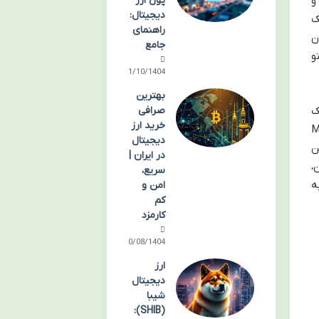
و
پول ارز
دیجیتال:
ک
راهنمای
ن
جامع
و
11/10/1404
بهترین
الیک
صرافی
خرید ارز
لا (Methuselah
دیجیتال
ن
در ایران |
،
سریع،
به
امن و
کم
کارمزد
30/08/1404
ارز
دیجیتال
شیبا
(SHIB):