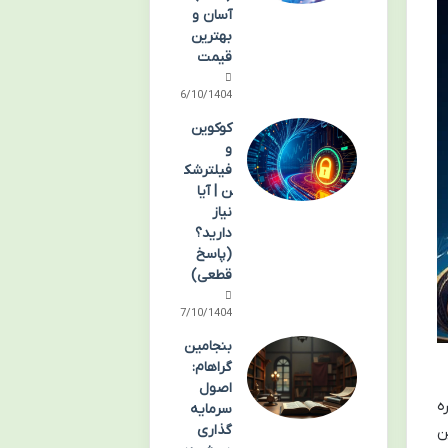
آسان و
بهترین
قیمت
06/10/1404
کوکوین
و
فیلترشک
ن | آیا
نیاز
دارید؟
(پاسخ
قطعی)
07/10/1404
بنجامین
گراهام:
اصول
D) با نماد اختصاری ELON اشاره
سرمایه
گذاری
ین