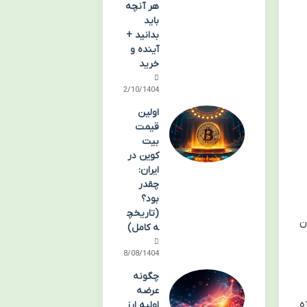
هر آنچه
باید
بدانید +
آینده و
خرید
12/10/1404
اولین
قیمت
بیت
کوین در
ایران:
چقدر
بود؟
(تاریخچ
ن
ه کامل)
28/08/1404
چگونه
عرضه
یژه
اولیه ارز