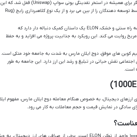
به ویتالیک بوترین اهدا شد و نیمی دیگر برای همیشه در استخر نقدینگی یونی سواپ (Uniswap) قفل شد، که این
اقدام امکان برداشت نقدینگی اولیه توسط توسعه دهندگان را از بین می برد و از یک نوع کلاهبرداری رایج (Rug
به جای یک نقشه راه سنتی و خشک، ELON یک داستان کمیک دنباله دار دارد که
مریخ روایت می کند. این رویکرد به جذابیت پروژه می افزاید و به حفظ
یم کوین های موفق، دوج ایلان مارس به شدت به جامعه خود متکی است.
جتماعی نقش حیاتی در تبلیغ و رشد این ارز دارد. این جامعه به طور
ه است.
نیای ارزهای دیجیتال، به خصوص هنگام معامله دوج ایلان مارس، مفهوم ایلا
معناست؟
ایلان هزارتایی به معنای یک بسته شامل ۱۰۰۰ واحد از توکن ELON است. برخی از صرافی های ارز دیجیتال، به و