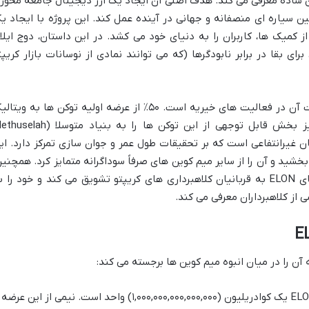
ین ساده معرفی می کند. هدف اصلی آن ایجاد یک ارز دیجیتال جامعه محور 
ین سیاره ای منصفانه و جهانی در آینده عمل کند. این پروژه با ایجاد ی
کمیک ها، کاربران را به دنیای خود می کشد. در این داستان، دوج ایلا
عمار مریخ، برای بقا در برابر نابودگرها (که می توانند نمادی از نوسانات بازار کریپت
یکی از جنبه های جالب توجه پروژه، مشارکت آن در فعالیت های خیریه است. ۵۰٪ از عرضه اولیه توکن ها به ویت
بوترین، بنیان گذار اتریوم، اهدا شد. او نیز بخش قابل توجهی از این توکن ها را به بنیاد متوس
یک سازمان غیرانتفاعی است که بر تحقیقات طول عمر و جوان سازی تمرکز دارد. ای
ای بشردوستانه بخشید و آن را از سایر میم کوین های صرفاً سوداگرانه متمایز کرد. همچنین
این پروژه جامعه خود را به اهدای توکن های ELON به قربانیان کلاهبرداری های کریپتو تشویق می کند و خود را 
 از کلاهبرداران معرفی می کند.
 آن را در میان انبوه میم کوین ها برجسته می کند:
عرضه کل توکن های ELON یک کوادریلیون (۱,۰۰۰,۰۰۰,۰۰۰,۰۰۰,۰۰۰) واحد است. نیمی از این عرضه