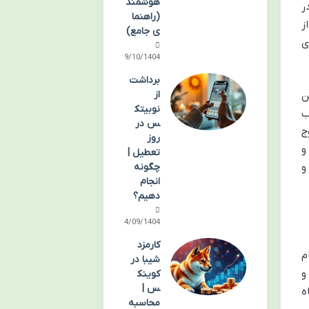
هوشمند
 در
(راهنما
ز
ی جامع)
ی
09/10/1404
برداشت
از
ن
نوبیتک
ب
س در
ج
روز
 و
تعطیل |
چگونه
و
انجام
دهیم؟
04/09/1404
کارمزد
نام
شیبا در
و
کوینک
س |
ه
محاسبه