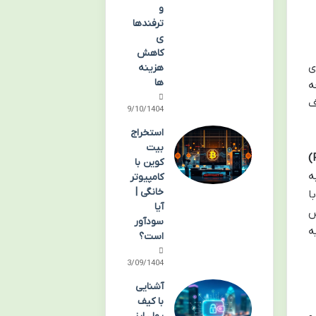
و
ترفندها
ی
کاهش
ی
هزینه
ها
ه
ف
09/10/1404
استخراج
بیت
کوین با
ه
کامپیوتر
خانگی |
ا
آیا
ناس
سودآور
ه
است؟
03/09/1404
آشنایی
با کیف