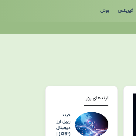
گیربکس
بوش
ترندهای روز
خرید
ریپل ارز
دیجیتال
(XRP) |