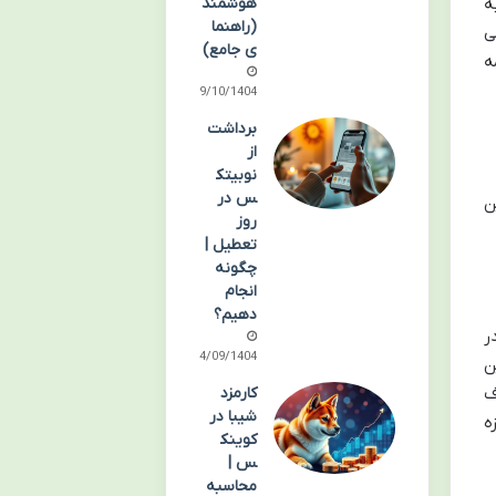
هوشمند
ه
(راهنما
ی
ی جامع)
ه
09/10/1404
برداشت
از
نوبیتک
س در
ن
روز
تعطیل |
چگونه
انجام
دهیم؟
ر
04/09/1404
ن
کارمزد
ف
شیبا در
ه
کوینک
س |
محاسبه