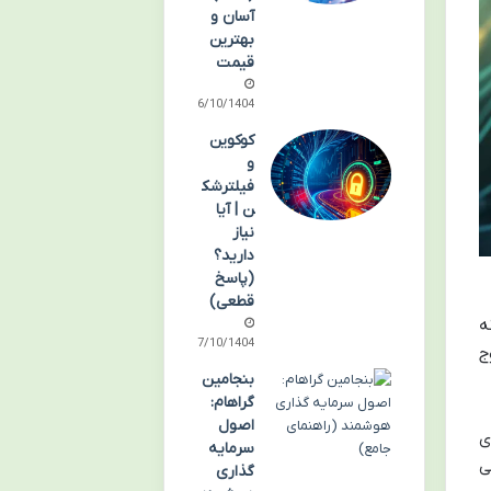
آسان و
بهترین
قیمت
06/10/1404
کوکوین
و
فیلترشک
ن | آیا
نیاز
دارید؟
(پاسخ
قطعی)
ه
07/10/1404
ج
بنجامین
گراهام:
اصول
ی
سرمایه
ی
گذاری