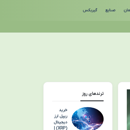
مان
صنایع
گیربکس
ترندهای روز
خرید
ریپل ارز
دیجیتال
(XRP) |