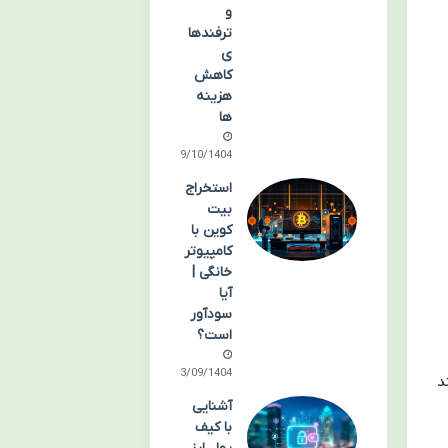
و
ترفندها
ی
کاهش
هزینه
ها
09/10/1404
استخراج
بیت
کوین با
کامپیوتر
خانگی |
آیا
سودآور
است؟
03/09/1404
د
آشنایی
با کیف