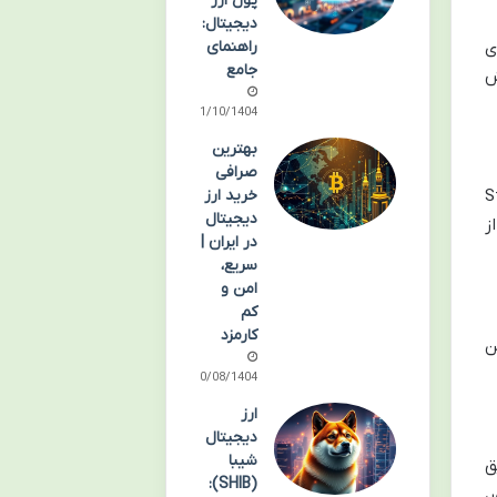
پول ارز
دیجیتال:
ی
راهنمای
جامع
ش
11/10/1404
بهترین
صرافی
خرید ارز
عیین حجم معامله، نقاط حد ضرر (Stop
دیجیتال
از
در ایران |
سریع،
امن و
کم
کارمزد
ن
30/08/1404
ارز
دیجیتال
شیبا
ق
(SHIB):
،