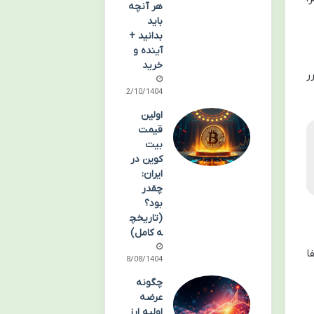
هر آنچه
باید
بدانید +
آینده و
خرید
رس از ضرر
12/10/1404
اولین
قیمت
بیت
کوین در
ایران:
چقدر
بود؟
(تاریخچ
ه کامل)
ا
28/08/1404
چگونه
عرضه
اولیه ارز