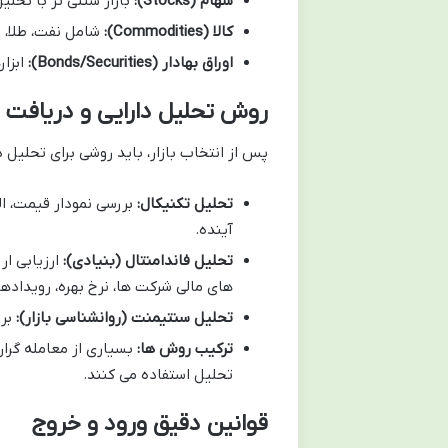
سهام (Stocks):
بازار سنتی تر با تحل
کالا (Commodities):
شامل نفت، طلا، ن
اوراق بهادار (Bonds/Securities):
ابزار
روش تحلیل دارایی و دریافت 
پس از انتخاب بازار، باید روشی برای تحلیل 
تحلیل تکنیکال:
بررسی نمودار قیمت، ا
آینده.
تحلیل فاندامنتال (بنیادی):
ارزیابی ار
های مالی شرکت ها، نرخ بهره، رویداده
تحلیل سنتیمنت (روانشناسی بازار):
برر
ترکیب روش ها:
بسیاری از معامله گران
تحلیل استفاده می کنند.
قوانین دقیق ورود و خروج