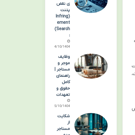
ی نقض
پتنت
(Infring
ement
Search)
:
14/10/1404
وظایف
موجر و
ت
مستاجر |
،
راهنمای
کامل
حقوق و
تعهدات
05/10/1404
ش
شکایت
از
مستاجر