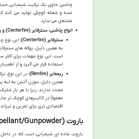
چاشنی حاوی یک ترکیب شیمیایی حساس
شده و شعله کوچکی تولید می کند که
مشتعل می سازد.
انواع چاشنی: سنترفایر (Centerfire) و ریمفایر (Rimfire)
سنترفایر (Centerfire):
این نوع چا
به همین دلیل، پوکه های سنترفای
است. این نوع مهمات برای اکثر سل
استفاده قرار می گیرد و از اطمینا
ریمفایر (Rimfire):
همین دلیل، سوزن آتش به لبه پوک
مجدد ندارند، زیرا با هر بار شلی
اقتصادی تری برای تمرین و تیراند
باروت (Propellant/Gunpowder)
باروت ماده ای شیمیایی است که در داخل پوک