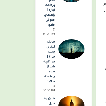
عدم
ر
پرداخت
ا
اجاره |
راهنمای
حقوقی
جامع
05/10/1404
سابقه
کیفری
یعنی
چی؟ |
هر آنچه
باید از
سوء
پیشینه
بدانید
05/10/1404
طلاق به
ا
دلیل