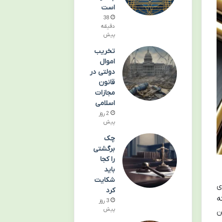
است
38
دقیقه
پیش
تخریب
اموال
دولتی در
قانون
مجازات
اسلامی
2 روز
پیش
چک
برگشتی
را کجا
باید
شکایت
ی
کرد
ه
3 روز
پیش
ن