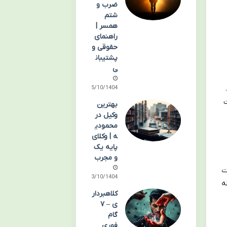
ضرب و
شتم
همسر |
راهنمای
حقوقی و
پشتیبان
ی
05/10/1404
ت
بهترین
وکیل در
محمودی
ه | وکلای
پایه یک
و مجرب
ت
03/10/1404
ه
کلاهبردار
ی – ۷
گام
فوری