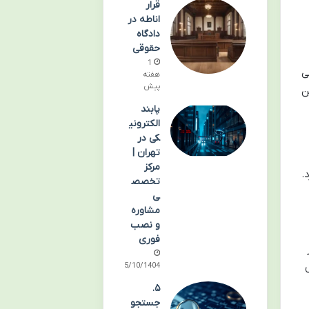
قرار
اناطه در
دادگاه
حقوقی
1
ی
هفته
پیش
ن
پابند
الکترونی
کی در
تهران |
مرکز
.
تخصص
ی
مشاوره
و نصب
فوری
15/10/1404
۵.
جستجو