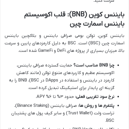
شرکت کنید.
بایننس کوین (BNB): قلب اکوسیستم
بایننس اسمارت چین
بایننس کوین، توکن بومی صرافی بایننس و بلاکچین بایننس
اسمارت چین (BSC) است. BSC به دلیل کارمزدهای پایین و سرعت
بالا، میزبان بسیاری از پروژه های DeFi و GameFi شده است.
چرا BNB مناسب است؟
حمایت گسترده صرافی بایننس،
اکوسیستم عظیم و کاربردهای متنوع توکن (مانند کاهش
کارمزد در بایننس و استفاده در DApps در BSC)، BNB را به
گزینه ای پایدار برای استیکینگ تبدیل کرده است.
نرخ سود تقریبی فعلی:
حدود ۳% تا ۶% APY.
پلتفرم ها و روش ها:
صرافی بایننس (Binance Staking)،
تراست ولت (Trust Wallet) و سایر کیف پول های پشتیبان
BSC.