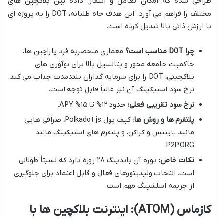
طراحی شده که امکان تعامل و انتقال داده بین بلاکچین های
مختلف را فراهم می آورد. این هدف جاه طلبانه، DOT را به پروژه ای
با ارزش ذاتی بالا تبدیل کرده است.
چرا DOT مناسب است؟
معماری منحصربه فرد پاراچین ها،
حاکمیت جامعه محور و پتانسیل بالا برای نوآوری های
بلاکچینی، DOT را برای سرمایه گذاران بلندمدت جذاب می کند.
نرخ سود استیکینگ آن نیز غالباً قابل توجه است.
نرخ سود تقریبی فعلی:
حدود ۱۲% تا ۱۵% APY.
پلتفرم ها و روش ها:
کیف پول Polkadot.js، صرافی هایی
مانند بایننس و کراکن، و پلتفرم های استیکینگ مانند
P2P.ORG.
نکات خاص:
دوره آن باندینگ ۲۸ روزه دارد که نسبتاً طولانی
است. انتخاب ولیدیتورهای فعال و قابل اعتماد برای جلوگیری
از جریمه اسلشینگ مهم است.
کازماس (ATOM): اینترنت بلاکچین ها با