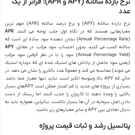
نرخ بازده سالانه (APY و APR): فراتر از یک
عدد
نرخ بازده سالانه (APY) و نرخ درصد سالانه (APR) مهم ترین
معیارهایی هستند که در نگاه اول جلب توجه می کنند.
APR
(Annual Percentage Rate) نشان دهنده سود ساده ای است که
سالانه کسب می کنید، بدون احتساب سود مرکب. در مقابل،
APY
(Annual Percentage Yield) سود را با در نظر گرفتن سود مرکب
(یعنی سود حاصل از پاداش های استیک شده ای که دوباره استیک
می شوند) محاسبه می کند و معمولاً عدد بالاتری را نشان می دهد. در
حالی که APY بالا وسوسه انگیز است، نباید تنها معیار شما باشد.
بسیاری از پروژه های جدید یا کم اعتبار ممکن است APYهای بسیار
بالایی را وعده دهند تا کاربران را جذب کنند، اما ریسک از دست
دادن اصل سرمایه در آن ها بسیار بالاست. بنابراین، همواره باید به
دنبال تعادلی بین APY و سایر معیارهای زیر باشید.
پتانسیل رشد و ثبات قیمت پروژه