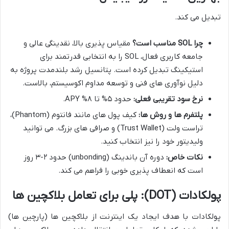
تبدیل می کند.
چرا SOL مناسب است؟
مقیاس پذیری بالا، نقدینگی عالی و
جامعه کاربری فعال، SOL را به انتخابی قدرتمند برای
استیکینگ تبدیل کرده است. پتانسیل رشد بلندمدت پروژه به
دلیل نوآوری های فنی و توسعه مداوم اکوسیستم، بالاست.
نرخ سود تقریبی فعلی:
حدود ۵% تا ۸% APY.
پلتفرم ها و روش ها:
کیف پول های مانند فانتوم (Phantom)،
تراست ولت (Trust Wallet) و صرافی های بزرگ. می توانید
ولیدیتور خود را نیز انتخاب کنید.
نکات خاص:
دوره آن باندینگ (unbonding) حدود ۲-۳ روز
است که انعطاف پذیری خوبی را فراهم می کند.
پولکادات (DOT): پلی برای تعامل بلاکچین ها
پولکادات با هدف ایجاد یک اینترنت از بلاکچین ها (پارچین ها)