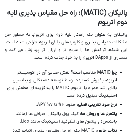
پالیگان (MATIC): راه حل مقیاس پذیری لایه
دوم اتریوم
پالیگان به عنوان یک راهکار لایه دوم برای اتریوم، به منظور حل
مشکلات مقیاس پذیری و کارمزدهای بالای اتریوم طراحی شده است.
این شبکه، تراکنش ها را سریع تر و ارزان تر پردازش می کند و
بسیاری از DApps اتریوم را به خود جذب کرده است.
چرا MATIC مناسب است؟
نقش حیاتی آن در اکوسیستم
اتریوم، پذیرش گسترده توسط توسعه دهندگان، و پتانسیل
بالای رشد همراه با اتریوم، MATIC را به گزینه ای مطمئن برای
استیکینگ تبدیل کرده است.
نرخ سود تقریبی فعلی:
حدود ۴% تا ۷% APY.
پلتفرم ها و روش ها:
کیف پول پالیگان، صرافی ها (مانند
بایننس) و پلتفرم های لیکوئید استیکینگ مانند Lido.
نکات خاص:
MATIC یک راه حل مقیاس پذیری اثبات شده