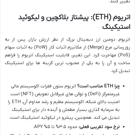
تغییر کنند.
اتریوم (ETH): پیشتاز بلاکچین و لیکوئید
استیکینگ
اتریوم، دومین ارز دیجیتال بزرگ از نظر ارزش بازار، پس از به
روزرسانی مرج (Merge) از مکانیزم اثبات کار (PoW) به اثبات سهام
(PoS) مهاجرت کرد. این تغییر، قابلیت استیکینگ اتریوم را فراهم
ساخت و آن را به یکی از محبوب ترین گزینه ها برای استیکینگ
تبدیل کرد.
چرا ETH مناسب است؟
اتریوم ستون فقرات اکوسیستم مالی
غیرمتمرکز (DeFi) و توکن های غیرقابل تعویض (NFT) است.
امنیت بالای شبکه، اکوسیستم عظیم و رشد مداوم آن، ETH را
به سرمایه گذاری بسیار مطمئن و آینده دار برای استیکینگ
تبدیل می کند. همچنین، پیشرو در لیکوئید استیکینگ است.
نرخ سود تقریبی فعلی:
حدود ۳.۵% تا ۵% APY.