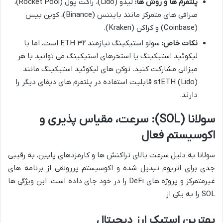
پلتفرم ها و روش ها:
لیدو (Lido)، راکت پول (Rocket Pool)،
صرافی های متمرکز مانند بایننس (Binance)، کوین بیس
(Coinbase) و کراکن (Kraken).
نکات خاص:
سولو استیکینگ نیازمند ۳۲ ETH است، اما با
لیکوئید استیکینگ یا استخرهای استیکینگ می توانید با هر
میزانی مشارکت کنید. توکن های لیکوئید استیکینگ مانند
stETH (Lido) قابلیت استفاده در پلتفرم های دیفای دیگر را
دارند.
سولانا (SOL): سرعت، مقیاس پذیری و
اکوسیستم فعال
سولانا به دلیل سرعت بالای تراکنش ها و کارمزدهای پایین، به رقیبی
جدی برای اتریوم تبدیل شده و اکوسیستم پررونقی از برنامه های
غیرمتمرکز و پروژه های DeFi را در خود جای داده است. این ویژگی ها
SOL را به یکی از
بهترین استیک ارز دیجیتال