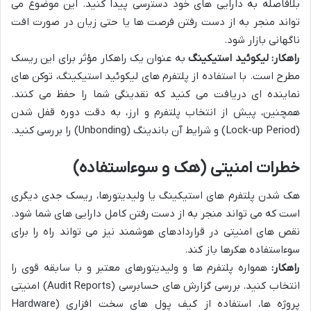
بلافاصله به دارایی های خود دسترسی پیدا کنید. این موضوع می
تواند منجر به از دست رفتن فرصت ها یا حتی زیان در صورت افت
ناگهانی بازار شود.
راهکار:
لیکوئید استیکینگ
به عنوان یک راهکار مؤثر برای این ریسک
مطرح است. با استفاده از پلتفرم های لیکوئید استیکینگ، توکن های
نماینده ای دریافت می کنید که نقدینگی شما را حفظ می کنند.
همچنین، پیش از انتخاب پلتفرم و ارز، به دقت دوره قفل شدن
(Lock-up Period) و شرایط آن باندینگ (Unbonding) را بررسی کنید.
خطرات امنیتی (هک و سوءاستفاده)
هک شدن پلتفرم های استیکینگ یا ولیدیتورها، ریسک جدی دیگری
است که می تواند منجر به از دست رفتن کامل دارایی های شما شود.
نقص های امنیتی در قراردادهای هوشمند نیز می تواند راه را برای
سوءاستفاده هکرها باز کند.
راهکار:
همواره پلتفرم ها و ولیدیتورهای معتبر و با سابقه قوی را
انتخاب کنید. بررسی گزارش های حسابرسی (Audit Reports) امنیتی
پروژه ها، استفاده از کیف پول های سخت افزاری (Hardware