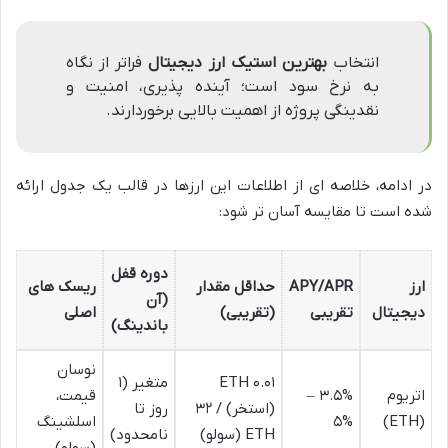
انتخاب
بهترین استیک ارز دیجیتال
فراتر از نگاه
به نرخ سود است؛ آینده پذیری، امنیت و
نقدینگی پروژه از اهمیت بالایی برخوردارند.
در ادامه، خلاصه ای از اطلاعات این ارزها در قالب یک جدول ارائه
شده است تا مقایسه آسان تر شود:
دوره قفل
ارز
APY/APR
حداقل مقدار
ریسک های
(آن
دیجیتال
تقریبی
(تقریبی)
اصلی
باندینگ)
نوسان
۰.۰۱ ETH
متغیر (۱
اتریوم
۳.۵% –
قیمت،
(استخر) / ۳۲
روز تا
(ETH)
۵%
اسلشینگ
ETH (سولو)
نامحدود)
(سولو)