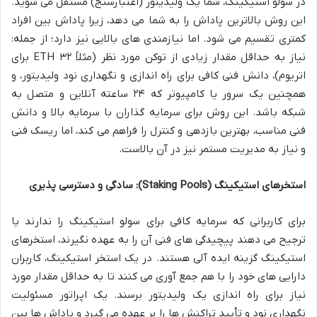
در سولو استیکینگ، شما یک ولیدیتور (اعتبارسنج) مستقل می شوید.
این روش بالاترین پاداش را به شما می دهد، زیرا پاداش بین افراد
کمتری تقسیم می شود. اما نیازمندی های بالایی نیز دارد؛ از جمله:
نیاز به حداقل مقدار زیادی از توکن مورد نظر (مثلاً ۳۲ ETH برای
اتریوم)، دانش فنی کافی برای راه اندازی و نگهداری نود ولیدیتور، و
همچنین یک سرور یا کامپیوتر که ۲۴ ساعته آنلاین و متصل به
شبکه باشد. این روش برای سرمایه گذاران با سرمایه بالا و دانش
فنی مناسب، بهترین بازدهی و کنترل را فراهم می کند، اما ریسک فنی
و نیاز به مدیریت مستمر نیز در آن بالاست.
استخرهای استیکینگ (Staking Pools): سادگی و دسترسی پذیری
برای کاربرانی که سرمایه کافی برای سولو استیکینگ را ندارند یا
ترجیح می دهند پیچیدگی های فنی آن را به عهده نگیرند، استخرهای
استیکینگ گزینه ایده آلی هستند. در یک استخر استیکینگ، کاربران
دارایی های خود را با هم جمع آوری می کنند تا به حداقل مقدار مورد
نیاز برای راه اندازی یک ولیدیتور برسند. یک اپراتور مسئولیت
نگهداری نود و تأیید تراکنش ها را بر عهده می گیرد و پاداش ها بین