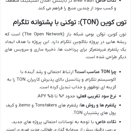
نکات خاص:
BNB Vault در بایننس، امکان استیکینگ منعطف
و کسب سود از چندین منبع را فراهم می کند.
تون کوین (TON): توکنی با پشتوانه تلگرام
تون کوین، توکن بومی شبکه باز (The Open Network) است که
ریشه هایی در پروژه بلاکچین تلگرام دارد. این پروژه با هدف ایجاد
یک پلتفرم غیرمتمرکز برای پرداخت ها، ذخیره سازی و سرویس های
دیگر طراحی شده است.
چرا TON مناسب است؟
ارتباط احتمالی و رشد آینده با
اکوسیستم تلگرام، و پتانسیل بالای پذیرش کاربران، TON را به
گزینه ای نوظهور و جذاب تبدیل کرده است.
نرخ سود تقریبی فعلی:
حدود ۲% تا ۵% APY.
پلتفرم ها و روش ها:
پلتفرم های Tonstakers و bemo، و کیف
پول های پشتیبان TON.
نکات خاص:
با توجه به نوسانات احتمالی پروژه های جدید،
بررسی دقیق پیش از سرمایه گذاری طولانی مدت ضروری است.