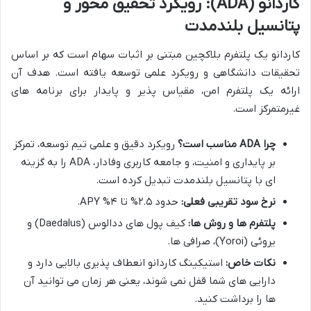
کاردانو (ADA): رویکرد تحقیق محور و
پتانسیل بلندمدت
کاردانو یک پلتفرم بلاکچین مبتنی بر اثبات سهام است که بر اساس
تحقیقات دانشگاهی و رویکرد علمی توسعه یافته است. هدف آن
ارائه یک پلتفرم امن، مقیاس پذیر و پایدار برای برنامه های
غیرمتمرکز است.
چرا ADA مناسب است؟
رویکرد دقیق و علمی تیم توسعه، تمرکز
بر پایداری و امنیت، و جامعه کاربری وفادار، ADA را به گزینه
ای با پتانسیل بلندمدت تبدیل کرده است.
نرخ سود تقریبی فعلی:
حدود ۲.۵% تا ۴% APY.
پلتفرم ها و روش ها:
کیف پول های ددالوس (Daedalus) و
یروئی (Yoroi)، صرافی ها.
نکات خاص:
استیکینگ کاردانو انعطاف پذیری بالایی دارد و
دارایی های شما قفل نمی شوند، یعنی هر زمان می توانید آن
ها را برداشت کنید.