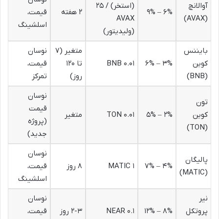
آوالانچ
(استخر) / ۲۵
۶% – ۹%
۲ هفته
قیمت،
AVAX
(AVAX)
اسلشینگ
(ولیدیتور)
بایننس
متغیر (۷
نوسان
کوین
۳% – ۶%
۰.۰۱ BNB
تا ۱۲۰
قیمت،
(BNB)
روز)
تمرکز
نوسان
تون
قیمت
کوین
۲% – ۵%
۰.۰۱ TON
متغیر
(پروژه
(TON)
جدید)
نوسان
پالیگان
۴% – ۷%
۱ MATIC
۸ روز
قیمت،
(MATIC)
اسلشینگ
نیر
نوسان
پروتکل
۸% – ۱۲%
۰.۱ NEAR
۲-۳ روز
قیمت،