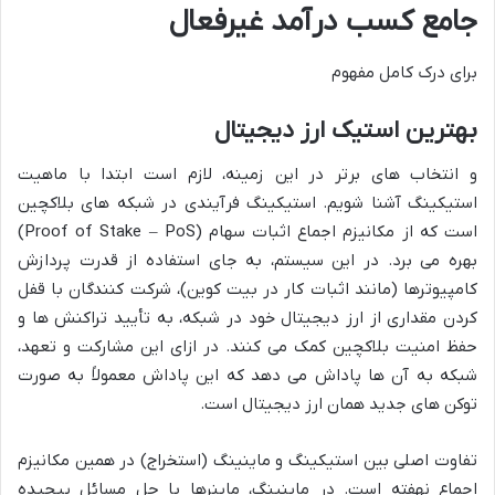
جامع کسب درآمد غیرفعال
برای درک کامل مفهوم
بهترین استیک ارز دیجیتال
و انتخاب های برتر در این زمینه، لازم است ابتدا با ماهیت
استیکینگ آشنا شویم. استیکینگ فرآیندی در شبکه های بلاکچین
است که از مکانیزم اجماع اثبات سهام (Proof of Stake – PoS)
بهره می برد. در این سیستم، به جای استفاده از قدرت پردازش
کامپیوترها (مانند اثبات کار در بیت کوین)، شرکت کنندگان با قفل
کردن مقداری از ارز دیجیتال خود در شبکه، به تأیید تراکنش ها و
حفظ امنیت بلاکچین کمک می کنند. در ازای این مشارکت و تعهد،
شبکه به آن ها پاداش می دهد که این پاداش معمولاً به صورت
توکن های جدید همان ارز دیجیتال است.
تفاوت اصلی بین استیکینگ و ماینینگ (استخراج) در همین مکانیزم
اجماع نهفته است. در ماینینگ، ماینرها با حل مسائل پیچیده