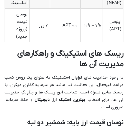
(NEAR)
اسلشینگ
نوسان
اپتوس
قیمت
۷% – ۱۰%
۰.۰۱ APT
۷ روز
(APT)
(پروژه
جدید)
ریسک های استیکینگ و راهکارهای
مدیریت آن ها
با وجود جذابیت های فراوان استیکینگ به عنوان یک روش کسب
درآمد غیرفعال، این فعالیت نیز مانند هر سرمایه گذاری دیگری، با
ریسک هایی همراه است. شناخت این ریسک ها و چگونگی مدیریت
آن ها، برای انتخاب
بهترین استیک ارز دیجیتال
و حفظ سرمایه،
ضروری است.
نوسان قیمت ارز پایه: شمشیر دو لبه