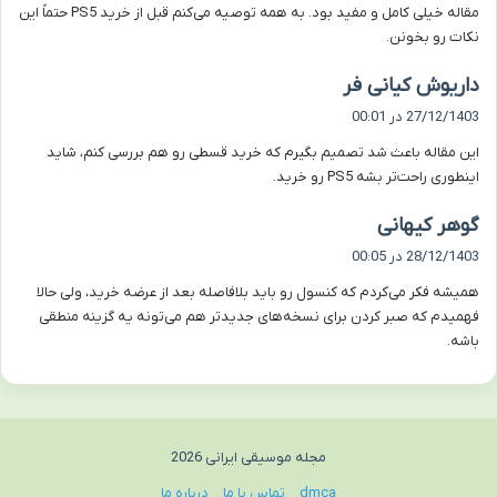
مقاله خیلی کامل و مفید بود. به همه توصیه می‌کنم قبل از خرید PS5 حتماً این
:
نکات رو بخونن.
گ
داریوش کیانی فر
ف
27/12/1403 در 00:01
ت
این مقاله باعث شد تصمیم بگیرم که خرید قسطی رو هم بررسی کنم، شاید
:
اینطوری راحت‌تر بشه PS5 رو خرید.
گ
گوهر کیهانی
ف
28/12/1403 در 00:05
ت
همیشه فکر می‌کردم که کنسول رو باید بلافاصله بعد از عرضه خرید، ولی حالا
:
فهمیدم که صبر کردن برای نسخه‌های جدیدتر هم می‌تونه یه گزینه منطقی
باشه.
مجله موسیقی ایرانی 2026
dmca
تماس با ما
درباره ما