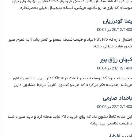
برای من که همیشه بازی‌های دیسکی می‌خرم، PS5 معمولی بهتره، ولی برای
:
دوستام که بازی‌ها رو دانلود می‌کنن، نسخه دیجیتال خیلی به‌صرفه‌تره.
گ
رعنا گودرزیان
ف
20/12/1403 در 00:07
ت
احتمال داره که PS5 Pro بیاد و قیمت نسخه معمولی کمتر بشه؟ به نظرم صبر
:
کردن شاید منطقی باشه.
گ
کیهان رزاق پور
ف
21/12/1403 در 00:04
ت
خیلی جالب بود که نوشتید تغییر قیمت در Xbox کمتر از پلی‌استیشن اتفاق
:
می‌افته. همیشه فکر می‌کردم که هر دو کنسول تقریباً شرایط مشابهی دارن.
گ
بامداد صارمی
ف
22/12/1403 در 00:06
ت
این مقاله کاملاً نشون داد که برای خرید PS5 نباید عجله کرد و باید صبر داشت
:
تا قیمت مناسبی پیدا بشه.
گ
امین افشار