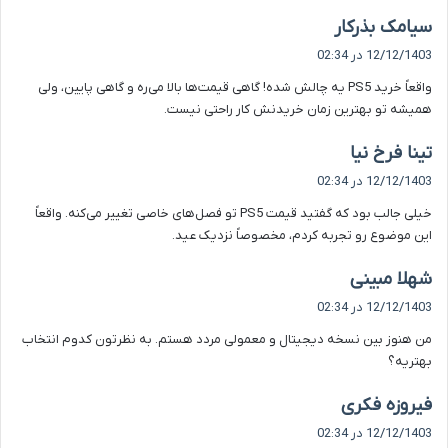
گ
سیامک بذرکار
ف
12/12/1403 در 02:34
ت
واقعاً خرید PS5 یه چالش شده! گاهی قیمت‌ها بالا می‌ره و گاهی پایین، ولی
:
همیشه تو بهترین زمان خریدنش کار راحتی نیست.
گ
تینا فرخ نیا
ف
12/12/1403 در 02:34
ت
خیلی جالب بود که گفتید قیمت PS5 تو فصل‌های خاصی تغییر می‌کنه. واقعاً
:
این موضوع رو تجربه کردم، مخصوصاً نزدیک عید.
گ
شهلا مبینی
ف
12/12/1403 در 02:34
ت
من هنوز بین نسخه دیجیتال و معمولی مردد هستم. به نظرتون کدوم انتخاب
:
بهتریه؟
گ
فیروزه فکری
ف
12/12/1403 در 02:34
ت