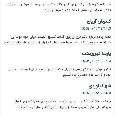
همیشه فکر می‌کردم که ارزون شدن PS5 دائمیه، ولی بعد از خوندن این مقاله
:
فهمیدم که این کاهش قیمت ممکنه موقتی باشه.
گ
گلنوش آریان
ف
13/12/1403 در 00:02
ت
نکته‌ای که درباره تأثیر نرخ ارز روی قیمت کنسول گفتید خیلی مهم بود. این
:
دقیقاً همون چیزیه که باعث می‌شه قیمتش تو ایران اینقدر نوسان داشته باشه.
گ
پارسا فیروزبخت
ف
14/12/1403 در 00:06
ت
کاش سونی نمایندگی رسمی تو ایران داشت، اون موقع حداقل قیمت‌ها ثابت‌تر
:
بود و گارانتی‌های معتبرتری داشتیم.
گ
شهلا بلوردی
ف
15/12/1403 در 00:07
ت
نسخه Slim احتمالاً گزینه بهتری برای من باشه، چون فضای کمتری اشغال
:
می‌کنه. ولی هنوز نمی‌دونم که از نظر قدرت پردازشی تفاوتی داره یا نه.