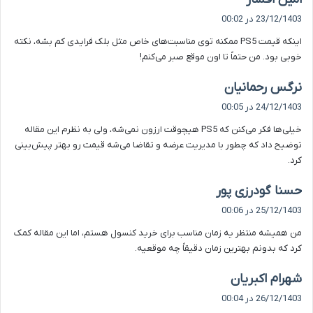
ف
23/12/1403 در 00:02
ت
اینکه قیمت PS5 ممکنه توی مناسبت‌های خاص مثل بلک فرایدی کم بشه، نکته
:
خوبی بود. من حتماً تا اون موقع صبر می‌کنم!
گ
نرگس رحمانیان
ف
24/12/1403 در 00:05
ت
خیلی‌ها فکر می‌کنن که PS5 هیچوقت ارزون نمی‌شه، ولی به نظرم این مقاله
:
توضیح داد که چطور با مدیریت عرضه و تقاضا می‌شه قیمت رو بهتر پیش‌بینی
کرد.
گ
حسنا گودرزی پور
ف
25/12/1403 در 00:06
ت
من همیشه منتظر یه زمان مناسب برای خرید کنسول هستم، اما این مقاله کمک
:
کرد که بدونم بهترین زمان دقیقاً چه موقعیه.
گ
شهرام اکبریان
ف
26/12/1403 در 00:04
ت