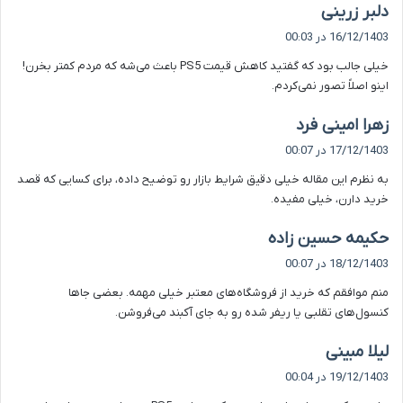
گ
دلبر زرینی
ف
16/12/1403 در 00:03
ت
خیلی جالب بود که گفتید کاهش قیمت PS5 باعث می‌شه که مردم کمتر بخرن!
:
اینو اصلاً تصور نمی‌کردم.
گ
زهرا امینی فرد
ف
17/12/1403 در 00:07
ت
به نظرم این مقاله خیلی دقیق شرایط بازار رو توضیح داده، برای کسایی که قصد
:
خرید دارن، خیلی مفیده.
گ
حکیمه حسین زاده
ف
18/12/1403 در 00:07
ت
منم موافقم که خرید از فروشگاه‌های معتبر خیلی مهمه. بعضی جاها
:
کنسول‌های تقلبی یا ریفر شده رو به جای آکبند می‌فروشن.
گ
لیلا مبینی
ف
19/12/1403 در 00:04
ت