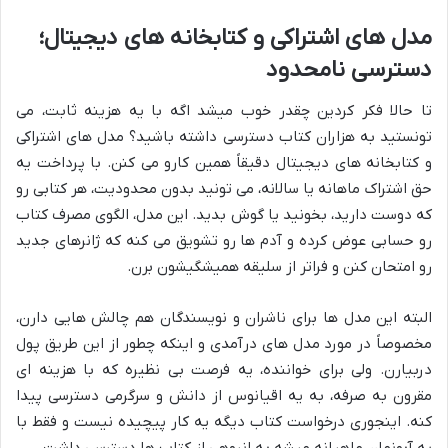
مدل های اشتراکی و کتابخانه های دیجیتال؛
دسترسی نامحدود
تا حالا فکر کردین چقدر خوب میشد اگه با یه هزینه ثابت، می
تونستید به هزاران کتاب دسترسی داشته باشید؟ مدل های اشتراکی
و کتابخانه های دیجیتال دقیقاً همین کارو می کنن. با پرداخت یه
حق اشتراک ماهانه یا سالانه، می تونید بدون محدودیت، هر کتابی رو
که دوست دارید، بخونید یا گوش بدید. این مدل، الگوی مصرف کتاب
رو حسابی عوض کرده و آدم ها رو تشویق می کنه که ژانرهای جدید
رو امتحان کنن و فراتر از سلیقه همیشگیشون برن.
البته این مدل ها برای ناشران و نویسندگان هم چالش هایی دارن،
مخصوصاً در مورد مدل های درآمدی و اینکه چطور از این طریق پول
دربیارن. ولی برای خواننده، یه فرصت بی نظیره که با هزینه ای
مقرون به صرفه، به یه اقیانوس از دانش و سرگرمی دسترسی پیدا
کنه. اینجوری درخواست کتاب دیگه یه کار پیچیده نیست و فقط با
یه آبونمان ماهیانه میشه به انبوهی از کتاب ها دسترسی داشت.