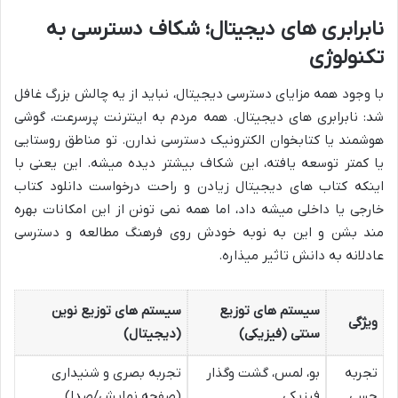
نابرابری های دیجیتال؛ شکاف دسترسی به
تکنولوژی
با وجود همه مزایای دسترسی دیجیتال، نباید از یه چالش بزرگ غافل
شد: نابرابری های دیجیتال. همه مردم به اینترنت پرسرعت، گوشی
هوشمند یا کتابخوان الکترونیک دسترسی ندارن. تو مناطق روستایی
یا کمتر توسعه یافته، این شکاف بیشتر دیده میشه. این یعنی با
اینکه کتاب های دیجیتال زیادن و راحت درخواست دانلود کتاب
خارجی یا داخلی میشه داد، اما همه نمی تونن از این امکانات بهره
مند بشن و این به نوبه خودش روی فرهنگ مطالعه و دسترسی
عادلانه به دانش تاثیر میذاره.
سیستم های توزیع
سیستم های توزیع نوین
ویژگی
سنتی (فیزیکی)
(دیجیتال)
تجربه
بو، لمس، گشت وگذار
تجربه بصری و شنیداری
حسی
فیزیکی
(صفحه نمایش/صدا)