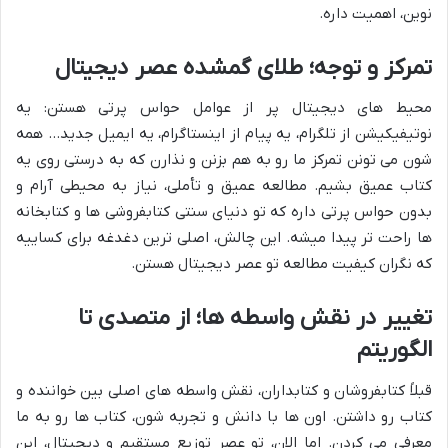
نوین، اهمیت داره.
تمرکز و توجه؛ طلای گمشده عصر دیجیتال
محیط های دیجیتال پر از عوامل حواس پرتی هستن: یه
نوتیفیکیشن از تلگرام، یه پیام از اینستاگرام، یه ایمیل جدید… همه
شون می تونن تمرکز ما رو به هم بزنن و نذارن که به درستی روی یه
کتاب عمیق بشیم. مطالعه عمیق و تأملی، نیاز به محیطی آرام و
بدون حواس پرتی داره که تو دنیای سنتی کتابفروشی ها و کتابخانه
ها راحت تر پیدا میشه. این چالش، اصلی ترین دغدغه برای کساییه
که نگران کیفیت مطالعه تو عصر دیجیتال هستن.
تغییر در نقش واسطه ها؛ از متصدی تا
الگوریتم
قبلاً کتابفروشان و کتابداران، نقش واسطه های اصلی بین خواننده و
کتاب رو داشتن. اون ها با دانش و تجربه شون، کتاب ها رو به ما
معرفی می کردن. اما الان، تو عصر توزیع مستقیم و دیجیتال، این