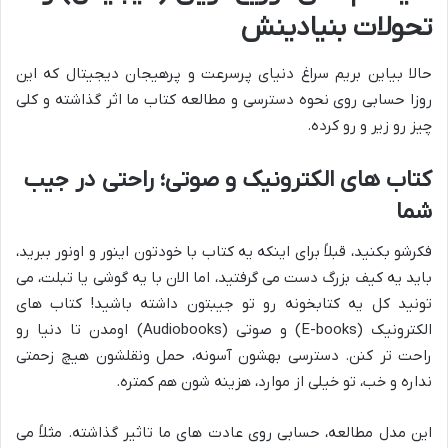
تحولات بنیادینش
حالا بیاین بریم سراغ دنیای پرسرعت و پرهیجان دیجیتال که این
روزا حسابی روی نحوه دسترسی و مطالعه کتاب ما اثر گذاشته و کلی
چیز رو زیر و رو کرده.
کتاب های الکترونیک و صوتی؛ راحتی در جیب
شما
فکرشو بکنید، قبلاً برای اینکه یه کتاب با خودتون اینور و اونور ببرید،
باید یه کیف بزرگ دست می گرفتید، اما الان با یه گوشی یا تبلت، می
تونید کل یه کتابخونه رو تو جیبتون داشته باشید! کتاب های
الکترونیک (E-books) و صوتی (Audiobooks) اومدن تا دنیا رو
راحت تر کنن. دسترسی بهشون آسونه، حمل ونقلشون هیچ زحمتی
نداره و خب، تو خیلی از موارد، هزینه شون هم کمتره.
این مدل مطالعه، حسابی روی عادت های ما تاثیر گذاشته. مثلاً می