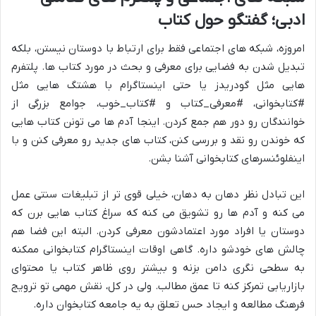
ادبی؛ گفتگو حول کتاب
امروزه، شبکه های اجتماعی فقط برای ارتباط با دوستان نیستن، بلکه
تبدیل شدن به فضایی برای معرفی و بحث در مورد کتاب ها. پلتفرم
هایی مثل گودریدز یا حتی اینستاگرام با هشتگ هایی مثل
#کتابخوانی، #معرفی_کتاب و #کتاب_خوب، جوامع بزرگی از
خوانندگان رو دور هم جمع کردن. اینجا آدم ها می تونن کتاب هایی
که خوندن رو نقد و بررسی کنن، کتاب های جدید رو معرفی کنن و با
اینفلوئنسرهای کتابخوانی آشنا بشن.
این تبادل نظر دهان به دهان، خیلی قوی تر از تبلیغات سنتی عمل
می کنه و آدم ها رو تشویق می کنه که سراغ کتاب هایی برن که
دوستان یا افراد مورد اعتمادشون معرفی کردن. البته این فضا هم
چالش های خودشو داره. گاهی اوقات اینستاگرام کتابخوانی ممکنه
به سطحی نگری دامن بزنه و بیشتر روی ظاهر کتاب یا محتوای
بازاریابی تمرکز کنه تا عمق مطالب. ولی در کل، نقش مهمی تو ترویج
فرهنگ مطالعه و ایجاد حس تعلق به یه جامعه کتابخوان داره.