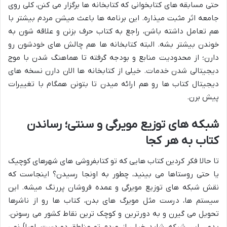
حتی مسابقه های کتابخوانی که کتابخانه ها برگزار می کنن، کلی روی
جامعه اثر مثبت میذاره. این برنامه ها باعث میشن مردم بیشتر با
هم تعامل داشته باشن، راجع به کتاب حرف بزنن و علاقه شون به
خوندن بیشتر بشه. البته کتابخانه ها هم چالش های خودشون رو
دارن؛ از محدودیت منابع و بودجه گرفته تا هماهنگ شدن با موج
دیجیتالی شدن خدمات. خیلی از کتابخانه ها الان دارن نسخه های
دیجیتال کتاب ها رو هم ارائه میدن تا بتونن همگام با تغییرات
پیش برن.
شبکه های توزیع مویرگی و سنتی؛ رساندن
کتاب به هر کجا
تا حالا فکر کردین کتاب هایی که تو کتابفروشی های شهرهای کوچیک
یا حتی روستاها می بینید، چطور به اونجا رسیدن؟ اینجاست که
نقش شبکه های توزیع مویرگی و عمده فروشان پررنگ میشه. این
سیستم ها، درست مثل مویرگ های بدن، کتاب ها رو از ناشرها
تحویل می گیرن و به دورترین و کوچک ترین نقاط کشور می رسونن.