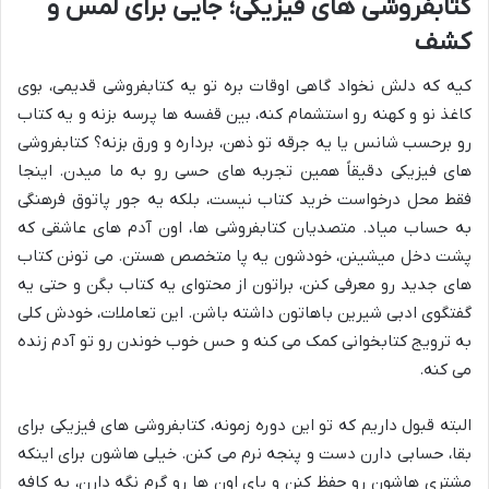
کتابفروشی های فیزیکی؛ جایی برای لمس و
کشف
کیه که دلش نخواد گاهی اوقات بره تو یه کتابفروشی قدیمی، بوی
کاغذ نو و کهنه رو استشمام کنه، بین قفسه ها پرسه بزنه و یه کتاب
رو برحسب شانس یا یه جرقه تو ذهن، برداره و ورق بزنه؟ کتابفروشی
های فیزیکی دقیقاً همین تجربه های حسی رو به ما میدن. اینجا
فقط محل درخواست خرید کتاب نیست، بلکه یه جور پاتوق فرهنگی
به حساب میاد. متصدیان کتابفروشی ها، اون آدم های عاشقی که
پشت دخل میشینن، خودشون یه پا متخصص هستن. می تونن کتاب
های جدید رو معرفی کنن، براتون از محتوای یه کتاب بگن و حتی یه
گفتگوی ادبی شیرین باهاتون داشته باشن. این تعاملات، خودش کلی
به ترویج کتابخوانی کمک می کنه و حس خوب خوندن رو تو آدم زنده
می کنه.
البته قبول داریم که تو این دوره زمونه، کتابفروشی های فیزیکی برای
بقا، حسابی دارن دست و پنجه نرم می کنن. خیلی هاشون برای اینکه
مشتری هاشون رو حفظ کنن و پای اون ها رو گرم نگه دارن، به کافه