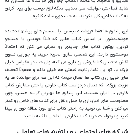
فیدیبو و طاقچه، یه عالمه انتخاب جلو روی خواننده ها میذارن که
شاید قبلاً حتی خوابشم نمی دیدیم. دیگه لازم نیست برای پیدا کردن
یه کتاب خاص، کلی بگردید. یه جستجوی ساده کافیه.
این پلتفرم ها فقط فروشنده نیستن؛ با سیستم های پیشنهاددهنده
هوشمندشون، بر اساس کتاب هایی که قبلاً خوندین یا جستجو
کردین، بهتون کتاب های جدیدی رو معرفی می کنن که احتمالاً
دوستشون دارید. این شخصی سازی تجربه خرید، یه جورایی همون
نقش متصدی کتابفروشی رو بازی می کنه، ولی خب در مقیاس خیلی
بزرگ تر. تو این فضا، رقابت قیمتی هم خیلی داغه و معمولاً تخفیف
های خوبی روی کتاب ها اعمال میشه که این هم برای خواننده ها یه
مزیت بزرگه. اگه دنبال درخواست کتاب خارجی یا حتی سفارش کتاب
خارجی در ایران هستید، این پلتفرم ها بهترین گزینه هستن، چون
محدودیت های انبارداری یا حمل ونقل برای کتاب های خاص رو کمتر
می کنن و شما می تونید به راحتی کتاب های مورد علاقه تون رو پیدا
کنید و درخواست خرید کتاب خارجی یا داخلی داشته باشید.
شبکه های اجتماعی و پلتفرم های تعاملی