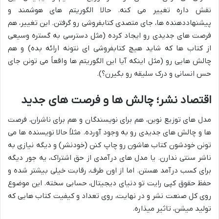
نقش داره تغییر می کنه. حالا الگوریتم های هوشمند و
پیشنهاددهنده ها، جای متصدی کتابفروشی رو گرفتن. این تغییر، هم
فرصت های جدیدی رو ایجاد کرده (مثل دسترسی به گستره وسیعی
از کتاب ها که شاید هیچ کتابفروشی ای نتونه ارائه بده) و هم
چالش هایی رو (مثل اینکه آیا این الگوریتم ها واقعاً می تونن جای
حس انسانی و درک سلیقه رو بگیرن؟).
اقتصاد نشر؛ چالش ها و فرصت های جدید
مدل های توزیع نوین، هم برای نویسندگان و هم برای ناشران، فرصت
ها و چالش های جدیدی رو به وجود آورده. مثلاً حالا نویسنده ها می
تونن خودشون کتاب هاشون رو چاپ کنن (خودنشر) و دیگه نیازی به
ناشر سنتی ندارن. یا مدل های درآمدی از حق اشتراک، یه جور دیگه
برای کسب درآمد هستن. اما از اون طرف، رقابت خیلی بیشتر شده و
حفظ حقوق کپی رایت تو دنیای دیجیتال، حسابی سخته. این موضوع
روی کل صنعت نشر و در نهایت، روی تعداد و کیفیت کتاب هایی که
تولید میشن، تاثیر میذاره.