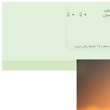
عی،
منو
تغییر
سران
پوسته
یقه زمان میبرد