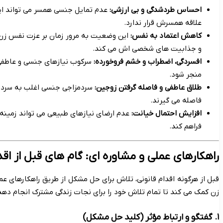
احساس طردشدگی و بی ارزشی:
عدم تمایل جنسی همسر می تواند این
علاقه همسرش قرار ندارد.
کاهش اعتماد به نفس:
این وضعیت به مرور زمان بر عزت نفس زن تأث
و جذابیت های شخصی اش می کند.
افسردگی، اضطراب و خشم فروخورده:
سرکوب نیازهای جنسی و عاطفی ب
منجر شود.
طلاق عاطفی و فاصله گرفتن زوجین:
سردمزاجی جنسی اغلب به سردمزا
فاصله می گیرند.
افزایش احتمال خیانت:
عدم ارضای نیازهای طبیعی می تواند زمینه ر
فراهم کند.
راهکارهای عملی و مشاوره ای: گام های قبل از اقد
قبل از هرگونه اقدام قانونی، تلاش برای حل مشکل از طریق راهکارهای عمل
زن کمک می کند تا تمام تلاش خود را برای نجات زندگی مشترک انجام دهد
۱. گفتگو و ارتباط مؤثر (کلید حل مشکل)