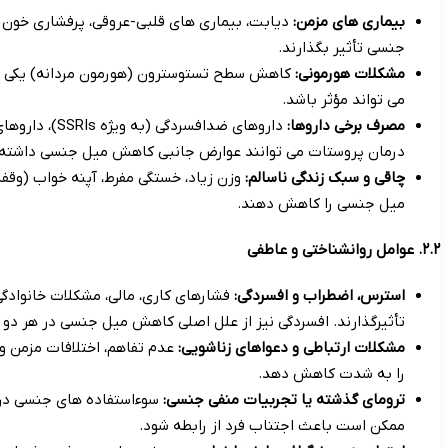
بیماری های مزمن:
دیابت، بیماری های قلبی-عروقی، پرفشاری خون و
جنسی تأثیر بگذارند.
مشکلات هورمونی:
کاهش سطح تستوسترون (هورمون مردانه) یکی از ش
می تواند مؤثر باشد.
مصرف برخی داروها:
داروهای ضدافسر
درمان پروستات می توانند عوارض جانبی کاهش میل جنسی داشته 
چاقی و سبک زندگی ناسالم:
وزن زیاد، خستگی مفرط، آپنه خواب (وقفه
میل جنسی را کاهش دهند.
۲.۲. عوامل روانشناختی و عاطفی
استرس، اضطراب و افسردگی:
فشارهای کاری، مالی، مشکلات خانواد
تأثیرگذارند. افسردگی نیز از علل اصلی کاهش میل جنسی در هر د
مشکلات ارتباطی و دعواهای زناشویی:
عدم تفاهم، اختلافات مزمن 
را به شدت کاهش دهد.
ترومای گذشته یا تجربیات منفی جنسی:
سوءاستفاده های جنسی در گ
ممکن است باعث اجتناب فرد از رابطه شود.