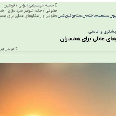
مجله موسیقی ایرانی
/
قوانین
حقوقی
/
حکم شوهر سرد مزاج – شر
یون
صنعت
ساختمان
صنایع
گیربکس
حقوقی و راهکارهای عملی برای هم
دشگری و اقامتی
های عملی برای همسران
خواندن این مطلب 12 دق