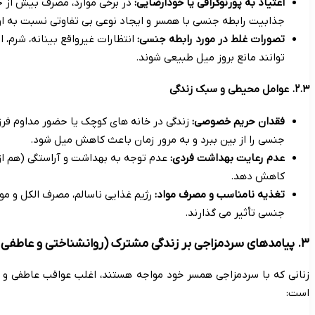
اعتیاد به پورنوگرافی یا خودارضایی:
در برخی موارد، مصرف بیش از ح
جذابیت رابطه جنسی با همسر و ایجاد نوعی بی تفاوتی نسبت به او
تصورات غلط در مورد رابطه جنسی:
انتظارات غیرواقع بینانه، شرم، 
توانند مانع بروز میل طبیعی شوند.
۲.۳. عوامل محیطی و سبک زندگی
فقدان حریم خصوصی:
زندگی در خانه های کوچک یا حضور مداوم فرز
جنسی را از بین ببرد و به مرور زمان باعث کاهش میل شود.
عدم رعایت بهداشت فردی:
عدم توجه به بهداشت و آراستگی (هم از 
کاهش دهد.
تغذیه نامناسب و مصرف مواد:
رژیم غذایی ناسالم، مصرف الکل و مو
جنسی تأثیر می گذارند.
۳. پیامدهای سردمزاجی بر زندگی مشترک (روانشناختی و عاطفی زن)
زنانی که با سردمزاجی همسر خود مواجه هستند، اغلب عواقب عاطفی و ر
است: