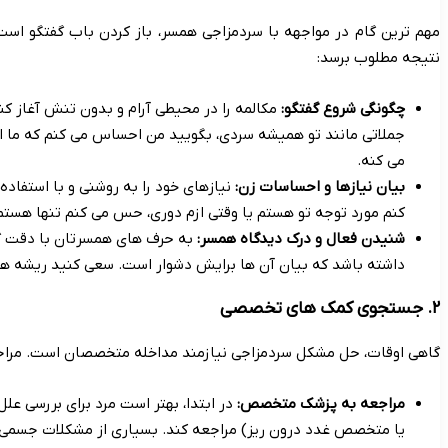
مهم ترین گام در مواجهه با سردمزاجی همسر، باز کردن باب گفتگو است
نتیجه مطلوب برسد:
چگونگی شروع گفتگو:
مکالمه را در محیطی آرام و بدون تنش آغاز کنی
جملاتی مانند تو همیشه سردی، بگویید من احساس می کنم که ما از
می کنه.
بیان نیازها و احساسات زن:
نیازهای خود را به روشنی و با استفاده 
کنم مورد توجه تو هستم یا وقتی ازم دوری، حس می کنم تنها هستم
شنیدن فعال و درک دیدگاه همسر:
به حرف های همسرتان با دقت گو
داشته باشد که بیان آن ها برایش دشوار است. سعی کنید ریشه های
۲. جستجوی کمک های تخصصی
گاهی اوقات، حل مشکل سردمزاجی نیازمند مداخله متخصصان است. مراجعه
مراجعه به پزشک متخصص:
در ابتدا، بهتر است مرد برای بررسی 
یا متخصص غدد درون ریز) مراجعه کند. بسیاری از مشکلات جسمی 