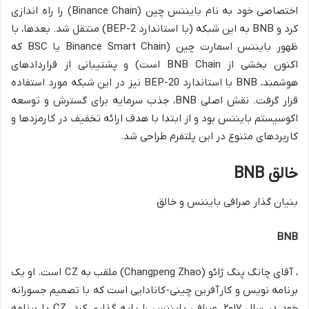
اختصاصی خود به نام بایننس چین (Binance Chain) را راه اندازی
کرد و BNB به این شبکه (با استاندارد BEP-2) منتقل شد. بعدها، با
ظهور بایننس اسمارت چین (Binance Smart Chain یا BSC که
اکنون بخشی از BNB Chain است) و پشتیبانی از قراردادهای
هوشمند، BNB با استاندارد BEP-20 نیز در این شبکه مورد استفاده
قرار گرفت. نقش اصلی BNB، جذب سرمایه برای گسترش و توسعه
اکوسیستم بایننس بود و از ابتدا با هدف ارائه تخفیف در کارمزدها و
کاربردهای متنوع در این پلتفرم طراحی شد.
خالق BNB
بنیان گذار صرافی بایننس و خالق
BNB
، آقای چانگ پنگ ژائو (Changpeng Zhao) ملقب به CZ است. او یک
برنامه نویس و کارآفرین چینی-کانادایی است که با تصمیم جسورانه
خود در سال ۲۰۱۷، صرافی بایننس را پایه گذاری کرد. CZ با برنامه