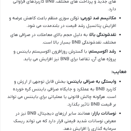
های جدید و پرداخت های مختلف، BNB کاربردهای فراوانی
دارد.
مکانیسم ضد تورمی:
توکن سوزی منظم باعث کاهش عرضه و
افزایش پتانسیل رشد قیمت در بلندمدت می شود.
نقدشوندگی بالا:
به دلیل حجم بالای معاملات در صرافی های
مختلف، نقدشوندگی BNB بسیار بالا است.
رشد اکوسیستم:
با گسترش روزافزون اکوسیستم بایننس و
پروژه های آن، تقاضا برای BNB نیز افزایش می یابد.
معایب:
وابستگی به صرافی بایننس:
بخش قابل توجهی از ارزش و
کاربرد BNB به عملکرد و جایگاه صرافی بایننس گره خورده
است. هرگونه چالش قانونی یا عملیاتی برای بایننس می تواند
بر قیمت BNB تاثیر بگذارد.
نوسانات بازار:
همانند سایر ارزهای دیجیتال، BNB نیز در
معرض نوسانات شدید قیمتی قرار دارد که می تواند ریسک
سرمایه گذاری را افزایش دهد.