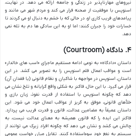
نیروهای مهارناپذیر در زندگی و جامعه ارائه می دهد. در نهایت،
اسنوپس با موفقیت از صحنه فرار می کند و مردم شهر می مانند و
پیامدهای فریب کاری او، در حالی که با خشم به دنبال او می گردند تا
خسارات خود را جبران کنند؛ اما او به این سادگی ها دم به تله نمی
دهد.
۴. دادگاه (Courtroom)
داستان «دادگاه» به نوعی ادامه مستقیم ماجرای «اسب های خالدار»
است و عواقب اعمال فلم اسنوپس را به تصویر می کشد. در این
داستان، اسنوپس در مواجهه با شاکیان و نظام قانونی (یا فقدان آن)
قرار می گیرد. با این حال، فاکنر به شکلی واقع گرایانه و تلخ نشان می
دهد که چگونه اسنوپس با استفاده از قدرت نفوذ، زبان بازی و
خلأهای قانونی، موفق به گریز از عواقب اعمال خود می شود. این
داستان عمیقاً به مضامین عدالت، قانون و قدرت فریب می پردازد.
فاکنر این ایده را که قانون همیشه به معنای عدالت نیست، به
چالش می کشد و نشان می دهد که چگونه افراد زیرک می توانند از
سیستم به نفع خود سوءاستفاده کنند. تقابل میان خواست عمومی