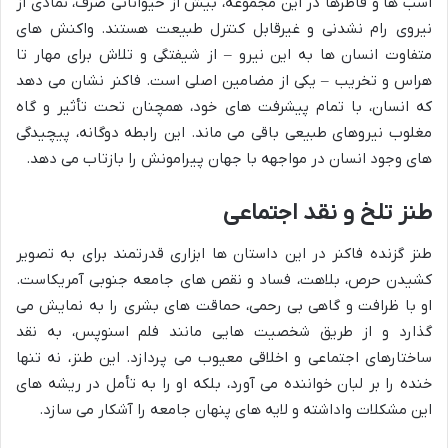
اسب ها و قاطرها در این مجموعه، بیش از حیواناتی صرف، نمادی از
نیروی رام نشدنی و غیرقابل کنترل طبیعت هستند. واکنش های
متفاوت انسان ها به این نیرو – از شیفتگی و تلاش برای مهار تا
هراس و تخریب – یکی از مضامین اصلی است. فاکنر نشان می دهد
که انسان، با تمام پیشرفت های خود، همچنان تحت تأثیر و گاه
مغلوب نیروهای طبیعی باقی می ماند. این رابطه دوگانه، پیچیدگی
های وجود انسان در مواجهه با جهان پیرامونش را بازتاب می دهد.
طنز تلخ و نقد اجتماعی
طنز گزنده فاکنر در این داستان ها ابزاری قدرتمند برای به تصویر
کشیدن حرص، بلاهت، فساد و نقص های جامعه جنوبی آمریکاست.
او با ظرافت و گاهی بی رحمی، حماقت های بشری را به نمایش می
گذارد و از طریق شخصیت هایی مانند فلم اسنوپس، به نقد
ساختارهای اجتماعی و اخلاقی معیوب می پردازد. این طنز، نه تنها
خنده را بر لبان خواننده می آورد، بلکه او را به تأمل در ریشه های
این مشکلات واداشته و لایه های پنهان جامعه را آشکار می سازد.