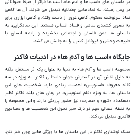
در داستان های «اسب ها و آدم ها»، اسب ها فراتر از صرفاً حیواناتی
در پس زمینه، به نمادهایی چندلایه تبدیل می شوند. آن ها گاهی
نماد سرنوشت محتوم، گاهی غرور از دست رفته، و گاهی ابزاری برای
به تصویر کشیدن تباهی و فساد انسانی هستند. این نمادگرایی، به
داستان ها عمق فلسفی و اجتماعی بخشیده و رابطه انسان با
طبیعت وحشی و غیرقابل کنترل را به چالش می کشد.
جایگاه «اسب ها و آدم ها» در ادبیات فاکنر
مجموعه «اسب ها و آدم ها» نه تنها به عنوان یک اثر مستقل، بلکه
به دلیل نقش آن در گسترش جهان داستانی فاکنر، به ویژه در سه
گانه معروف «اسنوپس» اهمیت زیادی دارد. شخصیت های این
داستان ها، به ویژه «فلم اسنوپس»، در رمان های بلند فاکنر نظیر
«دهکده»، «شهر» و «عمارت» نیز حضور پررنگی دارند و این مجموعه را
به نقطه اتصالی مهم در درک سیر تحول این شخصیت ها و مضامین
فاکنری تبدیل می کند.
سبک نوشتاری فاکنر در این داستان ها با ویژگی هایی چون طنز تلخ،