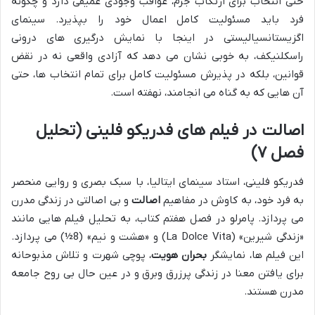
حتی انتخاب برای ارتکاب جرم، عواقب وجودی عمیقی دارد و چگونه
فرد باید مسئولیت کامل اعمال خود را بپذیرد. سینمای
اگزیستانسیالیستی در اینجا با نمایش درگیری های درونی
راسکلنیکف، به خوبی نشان می دهد که آزادی واقعی نه در نقض
قوانین، بلکه در پذیرش مسئولیت کامل برای تمام انتخاب ها، حتی
آن هایی که به گناه می انجامند، نهفته است.
اصالت در فیلم های فدریکو فلینی (تحلیل
فصل ۷)
فدریکو فلینی، استاد سینمای ایتالیا، با سبک بصری و روایی منحصر
به فرد خود، به کاوش در مفاهیم
اصالت
و بی اصالتی در زندگی مدرن
می پردازد. پامرلو در فصل هفتم کتاب، به تحلیل فیلم هایی مانند
«زندگی شیرین» (La Dolce Vita) و «هشت و نیم» (8½) می پردازد.
این فیلم ها، نمایشگر
بحران هویت
، پوچی شهرت و تلاش مذبوحانه
برای یافتن معنا در زندگی پرزرق وبرق و در عین حال بی روح جامعه
مدرن هستند.