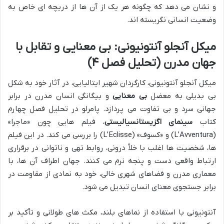
و نشان می دهد که چگونه هر یک از آن ها از دریچه ای خاص به
وضعیت انسانی نگریسته اند.
میکل آنجلو آنتونیونی: بی معنایی و تقابل با
جهان مدرن (تحلیل فصل ۴)
میکل آنجلو آنتونیونی، کارگردان شهیر ایتالیایی، در آثار خود به شکل
بی بدیلی به معضل
بی معنایی
و بیگانگی انسان مدرن در برابر
جهانی سرد و بی تفاوت می پردازد. پامرلو در تحلیل فصل چهارم
کتاب
سینمای اگزیستانسیالیستی
، فیلم هایی چون «ماجرا»
(L’Avventura) و «کسوف» (L’Eclisse) را بررسی می کند. در این فیلم
ها، شخصیت ها اغلب با خلأ درونی، روابط تهی و ناتوانی در برقراری
ارتباط واقعی دست و پنجه نرم می کنند. جهان اطراف آن ها، با
معماری مدرن و فضاهای شهری خالی، خود به نمادی از مقاومت در
برابر جستجوی معنای انسان تبدیل می شود.
آنتونیونی با استفاده از نماهای بلند، مکث های طولانی و تأکید بر