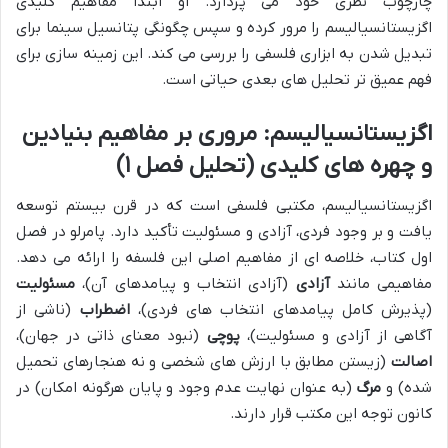
چارچوب نظری خود می پردازد. او ابتدا مفاهیم کلیدی
اگزیستانسیالیسم را مرور کرده و سپس چگونگی پتانسیل سینما برای
تبدیل شدن به ابزاری فلسفی را بررسی می کند. این زمینه سازی برای
فهم عمیق تر تحلیل های بعدی حیاتی است.
اگزیستانسیالیسم: مروری بر مفاهیم بنیادین
و چهره های کلیدی (تحلیل فصل ۱)
اگزیستانسیالیسم، مکتبی فلسفی است که در قرن بیستم توسعه
یافت و بر وجود فردی، آزادی و مسئولیت تأکید دارد. پامرلو در فصل
اول کتاب، خلاصه ای از مفاهیم اصلی این فلسفه را ارائه می دهد.
مفاهیمی مانند
آزادی
(آزادی انتخاب و پیامدهای آن)،
مسئولیت
(پذیرش کامل پیامدهای انتخاب های فردی)،
اضطراب
(ناشی از
آگاهی از آزادی و مسئولیت)،
پوچی
(نبود معنای ذاتی در جهان)،
اصالت
(زیستن مطابق با ارزش های شخصی و نه هنجارهای تحمیل
شده) و
مرگ
(به عنوان نهایت عدم وجود و پایان هرگونه امکان) در
کانون توجه این مکتب قرار دارند.