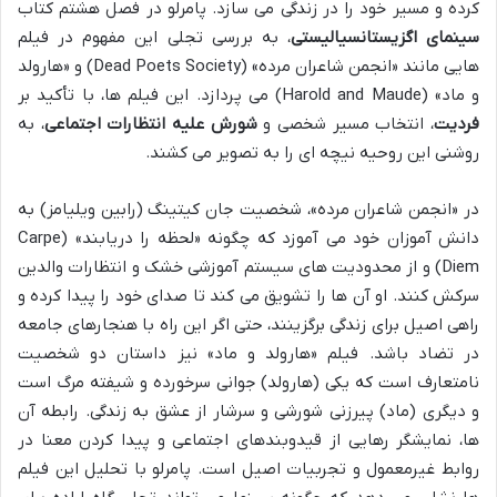
کرده و مسیر خود را در زندگی می سازد. پامرلو در فصل هشتم کتاب
سینمای اگزیستانسیالیستی
، به بررسی تجلی این مفهوم در فیلم
هایی مانند «انجمن شاعران مرده» (Dead Poets Society) و «هارولد
و ماد» (Harold and Maude) می پردازد. این فیلم ها، با تأکید بر
فردیت
، انتخاب مسیر شخصی و
شورش علیه انتظارات اجتماعی
، به
روشنی این روحیه نیچه ای را به تصویر می کشند.
در «انجمن شاعران مرده»، شخصیت جان کیتینگ (رابین ویلیامز) به
دانش آموزان خود می آموزد که چگونه «لحظه را دریابند» (Carpe
Diem) و از محدودیت های سیستم آموزشی خشک و انتظارات والدین
سرکش کنند. او آن ها را تشویق می کند تا صدای خود را پیدا کرده و
راهی اصیل برای زندگی برگزینند، حتی اگر این راه با هنجارهای جامعه
در تضاد باشد. فیلم «هارولد و ماد» نیز داستان دو شخصیت
نامتعارف است که یکی (هارولد) جوانی سرخورده و شیفته مرگ است
و دیگری (ماد) پیرزنی شورشی و سرشار از عشق به زندگی. رابطه آن
ها، نمایشگر رهایی از قیدوبندهای اجتماعی و پیدا کردن معنا در
روابط غیرمعمول و تجربیات اصیل است. پامرلو با تحلیل این فیلم