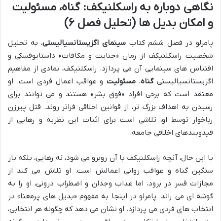
نگاهی دوباره به راسکلنیکف: گناه، مسئولیت
و امکان بدیل ها (تحلیل فصل ۶)
پامرلو در فصل ششم کتاب
سینمای اگزیستانسیالیستی
، به تحلیل
شخصیت راسکلنیکف از رمان «جنایت و مکافات» داستایوفسکی و
اقتباس های سینمایی آن می پردازد. راسکلنیکف، نمادی از مفاهیم
اگزیستانسیالیستی
گناه
،
مسئولیت
و عواقب اعمال فردی است. او
معتقد است که برخی افراد «فوق بشر» هستند و می توانند برای
رسیدن به اهداف بزرگ تر، از قوانین اخلاقی فراتر روند. قتل پیرزن
رباخوار توسط او، تلاشی است برای اثبات این نظریه و رهایی از
قیدوبندهای اخلاقی جامعه.
با این حال، آنچه راسکلنیکف با آن روبرو می شود، نه رهایی، بلکه بار
سنگین گناه و عواقب روانی اعمالش است. او تلاش می کند از
مجازات قسر در برود، اما عذاب وجدان و اضطراب درونی، او را به
گوشه ای می راند. پامرلو در اینجا به مفهوم «بدیل های پرمعنا» در
انتخاب های فردی می پردازد. او نشان می دهد که چگونه هر انتخابی،