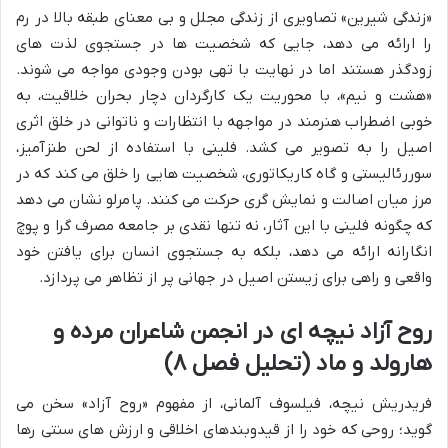
«زندگی شیرین» تصاویری از زندگی مجلل و بی معنای طبقه بالا در رم
را ارائه می دهد، جایی که شخصیت ها در جستجوی لذت های
زودگذر هستند اما در نهایت با تهی بودن وجودی مواجه می شوند.
«هشت و نیم»، با محوریت یک کارگردان دچار بحران خلاقیت، به
خوبی اضطراب هنرمند در مواجهه با انتظارات و ناتوانی در خلق اثری
اصیل را به تصویر می کشد. فلینی با استفاده از لحن طنزآمیز،
سوررئالیستی و گاه کاریکاتوری، شخصیت هایی را خلق می کند که در
مرز میان اصالت و نمایش گری حرکت می کنند. پامرلو نشان می دهد
که چگونه فلینی با این آثار، نه تنها نقدی بر جامعه مصرف گرا و پوچ
انگارانه ارائه می دهد، بلکه به جستجوی انسان برای یافتن خود
واقعی و راهی برای زیستن اصیل در جهانی پر از تظاهر می پردازد.
روح آزاد نیچه ای در انجمن شاعران مرده و
هارولد و ماد (تحلیل فصل ۸)
فریدریش نیچه، فیلسوف آلمانی، از مفهوم «روح آزاد» سخن می
گوید؛ روحی که خود را از قیدوبندهای اخلاقی و ارزش های سنتی رها