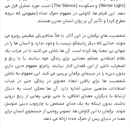
(Winter Light) و «سکوت» (The Silence) است، مورد تحلیل قرار می
دهد. این فیلم ها، کاوشی در مفهوم «مرگ خدا» (مفهومی که نیچه
مطرح کرد) و تأثیر آن بر روان انسان مدرن هستند.
شخصیت های برگمان در این آثار، با خلأ متافیزیکی عظیمی روبرو می
شوند؛ خدایی که دیگر پاسخگو نیست یا وجود ندارد، و انسان ها را در
جهانی بی معنا رها کرده است. آن ها تلاش می کنند تا در غیاب یک
نظام اعتقادی محکم، معنایی برای زندگی خود بیابند یا با رنج و
اضطراب ناشی از این فقدان کنار بیایند. پامرلو مفهوم «دین داری
بدون دین» را در سینمای برگمان بررسی می کند. این مفهوم به تلاش
شخصیت ها برای یافتن ابعاد معنوی در زندگی، حتی در غیاب
اعتقادات مذهبی سنتی اشاره دارد. آن ها ممکن است به دنبال
ارتباط با دیگران، معنای اخلاقی، یا حتی نوعی رهایی از رنج درونی
باشند، بدون اینکه به یک خدای مشخص یا چارچوب دینی متوسل
شوند. برگمان با این کاوش ها، تصویر روشنی از جستجوی انسان برای
معنا در دنیای پس از «مرگ خدا» ارائه می دهد.