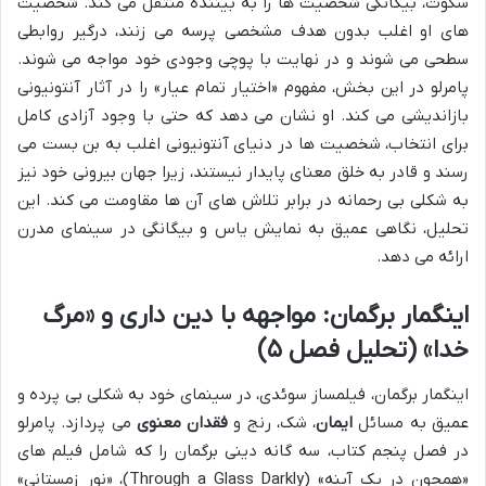
سکوت، بیگانگی شخصیت ها را به بیننده منتقل می کند. شخصیت
های او اغلب بدون هدف مشخصی پرسه می زنند، درگیر روابطی
سطحی می شوند و در نهایت با پوچی وجودی خود مواجه می شوند.
پامرلو در این بخش، مفهوم «اختیار تمام عیار» را در آثار آنتونیونی
بازاندیشی می کند. او نشان می دهد که حتی با وجود آزادی کامل
برای انتخاب، شخصیت ها در دنیای آنتونیونی اغلب به بن بست می
رسند و قادر به خلق معنای پایدار نیستند، زیرا جهان بیرونی خود نیز
به شکلی بی رحمانه در برابر تلاش های آن ها مقاومت می کند. این
تحلیل، نگاهی عمیق به نمایش یاس و بیگانگی در سینمای مدرن
ارائه می دهد.
اینگمار برگمان: مواجهه با دین داری و «مرگ
خدا» (تحلیل فصل ۵)
اینگمار برگمان، فیلمساز سوئدی، در سینمای خود به شکلی بی پرده و
عمیق به مسائل
ایمان
، شک، رنج و
فقدان معنوی
می پردازد. پامرلو
در فصل پنجم کتاب، سه گانه دینی برگمان را که شامل فیلم های
«همچون در یک آینه» (Through a Glass Darkly)، «نور زمستانی»