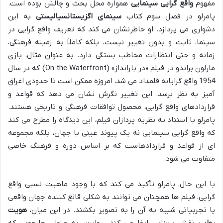
مفهوم
واقع گرایی سینمایی
همواره محل بحث و چالش بوده است.
پامرلو در فصل سوم کتاب
سینمای اگزیستانسیالیستی
به این
دشواری می پردازد. او خاطرنشان می کند که تعریف واقع گرایی در
سینما، ثابت و بدون تغییر نیست، بلکه کاملاً به زمینه فرهنگی،
زمانه و حتی انتظارات مخاطب بستگی دارد. به عنوان مثال، بازی
مارلون براندو در فیلم «در بارانداز» (On the Waterfront) که در سال
1954 واقع گرایانه قلمداد می شد، امروزه ممکن است تا حدودی اغراق
آمیز به نظر برسد. این تغییر نگرش نشان می دهد که قواعد و
قراردادهای واقع گرایی، محصول توافقات فرهنگی و تاریخی هستند.
پامرلو با استناد به نظریه پردازان فیلم، این دیدگاه را مطرح می کند
که واقع گرایی سینمایی نه یک پیوند عینی با جهان، بلکه مجموعه
ای از قواعد و قراردادهاست که بر اساس دوره و فرهنگ خاصی
متفاوت می شود.
با این حال، پامرلو تأکید می کند که با وجود ماهیت نسبی واقع
گرایی، فیلم ها همچنان می توانند به شکلی قانع کننده جهان واقعی
یا تجربیاتی شبیه به آن را به تصویر بکشند. در این میان،
هویت