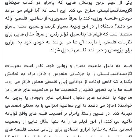
یکی از مهم ترین پرسش هایی که پامرلو در کتاب
سینمای
اگزیستانسیالیستی
مطرح می کند این است که آیا فیلم می تواند
خودش «فلسفه ورزی» کند یا صرفاً «تصویری» از مفاهیم فلسفی ارائه
می دهد؟ دیدگاه او در این زمینه بسیار ظریف و عمیق است. پامرلو
معتقد است که فیلم ها پتانسیل فراتر رفتن از صرفاً مثال هایی برای
نظریات فلسفی را دارند؛ آن ها می توانند به خودی خود به ابزاری
برای پژوهش و حتی نقد فلسفی تبدیل شوند.
فیلم، به دلیل ماهیت بصری و روایی خود، قادر است تجربیات
اگزیستانسیالیستی را با جزئیاتی ملموس و قابل درک به نمایش
بگذارد که گاهی اوقات از توانایی زبان فلسفی محض فراتر می رود.
فیلم ها با به تصویر کشیدن شخصیت ها در موقعیت های خاص، در
مواجهه با انتخاب های دشوار، اضطراب های وجودی یا پوچی، به
خواننده اجازه می دهند تا این مفاهیم انتزاعی را به شکلی انضمامی
تجربه کند. در همین راستا، پامرلو بر اهمیت فیلم های واقع گرایانه
تأکید می کند. او این فیلم ها را نه تنها مثال هایی از وضعیت
انسانی، بلکه به مثابۀ ابزاری انتقادی برای ارزیابی صحت فلسفه های