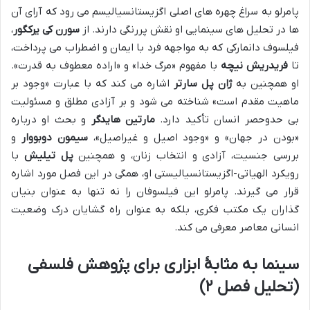
پامرلو به سراغ چهره های اصلی اگزیستانسیالیسم می رود که آرای آن
ها در تحلیل های سینمایی او نقش پررنگی دارند. از
سورن کی یرکگور
،
فیلسوف دانمارکی که به مواجهه فرد با ایمان و اضطراب می پرداخت،
تا
فریدریش نیچه
با مفهوم «مرگ خدا» و «اراده معطوف به قدرت».
او همچنین به
ژان پل سارتر
اشاره می کند که با عبارت «وجود بر
ماهیت مقدم است» شناخته می شود و بر آزادی مطلق و مسئولیت
بی حدوحصر انسان تأکید دارد.
مارتین هایدگر
و بحث او درباره
«بودن در جهان» و «وجود اصیل و غیراصیل»،
سیمون دوبووار
و
بررسی جنسیت، آزادی و انتخاب زنان، و همچنین
پل تیلیش
با
رویکرد الهیاتی-اگزیستانسیالیستی او، همگی در این فصل مورد اشاره
قرار می گیرند. پامرلو این فیلسوفان را نه تنها به عنوان بنیان
گذاران یک مکتب فکری، بلکه به عنوان راه گشایان درک وضعیت
انسانی معاصر معرفی می کند.
سینما به مثابۀ ابزاری برای پژوهش فلسفی
(تحلیل فصل ۲)