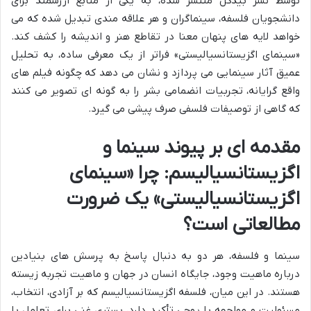
توسط نشر بیدگل منتشر شده، به یکی از منابع ارزشمند برای
دانشجویان فلسفه، سینماگران و هر علاقه مندی تبدیل شده که می
خواهد لایه های پنهان معنا در تقاطع هنر و اندیشه را کشف کند.
«سینمای اگزیستانسیالیستی» فراتر از یک معرفی ساده، به تحلیل
عمیق آثار سینمایی می پردازد و نشان می دهد که چگونه فیلم های
واقع گرایانه، تجربیات انضمامی بشر را به گونه ای تصویر می کنند
که گاهی از توصیفات فلسفی صرف پیشی می گیرد.
مقدمه ای بر پیوند سینما و
اگزیستانسیالیسم: چرا «سینمای
اگزیستانسیالیستی» یک ضرورت
مطالعاتی است؟
سینما و فلسفه، هر دو به دنبال پاسخ به پرسش های بنیادین
درباره ماهیت وجود، جایگاه انسان در جهان و ماهیت تجربه زیسته
هستند. در این میان، فلسفه اگزیستانسیالیسم که بر آزادی، انتخاب،
مسئولیت و مواجهه با پوچی تأکید دارد، بستری غنی برای تعامل با