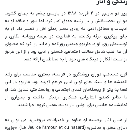
زندگی و آثار
پیر دو ماریوو در ۴ فوریه ۱۶۸۸ در پاریس چشم به جهان گشود.
دوران تحصیلاتش را در رشته حقوق آغاز کرد، اما شور و علاقه او به
ادبیات و محافل ادبی، به زودی مسیر زندگی اش را تغییر داد. او به
جای پیگیری حرفه وکالت، به فعالیت در عرصه روزنامه نگاری و
نویسندگی روی آورد. ماریوو چندین روزنامه راه اندازی کرد که محتوای
آن ها اغلب شامل مقالات اجتماعی، فلسفی و ادبی بود و از این طریق
توانست افکار و دیدگاه های خود را به مخاطبان ارائه دهد.
قرن هجدهم، دوران روشنگری در فرانسه، بستری مناسب برای رشد
اندیشه ها و سبک های نوین ادبی فراهم آورده بود. ماریوو در این
فضا به یکی از پیشگامان کمدی اجتماعی و روانشناختی تبدیل شد. او
با تئاتر کمدی ایتالیایی همکاری نزدیکی داشت و بسیاری از
نمایشنامه هایش برای اولین بار توسط همین گروه اجرا شدند.
از میان آثار برجسته او، علاوه بر «اعترافات دروغین»، می توان به
«بازی عشق و شانس» (Le Jeu de l’amour et du hasard)، «جزیره