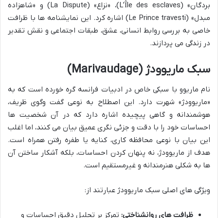
بردگان» (L’Île des esclaves)، «نزاع» (La Dispute) و «شاهزاده
مبدل» (Le Prince travesti) اشاره کرد. این نمایشنامه ها با ظرافت
خاصی به بررسی روابط انسانی، عشق، طبقات اجتماعی و نقش تقدیر
در زندگی می پردازند.
سبک ماریوودژ (Marivaudage)
نام ماریوو با سبکی خاص در ادبیات فرانسه گره خورده است که به
«ماریوودژ» شهرت دارد. این اصطلاح به نوعی گفت وگوی ظریف،
هوشمندانه و گاهی پیچیده اشاره دارد که در آن شخصیت ها
احساسات خود را با دقت و جزئی نگری عمیق بیان می کنند، اما اغلب
این بیان با نوعی محافظه کاری، کنایه یا طفره رفتن همراه است.
هدف از ماریوودژ، نه پنهان کردن احساسات، بلکه آشکار ساختن آن
ها به شکلی هنرمندانه و غیرمستقیم است.
ویژگی های اصلی سبک ماریوودژ عبارتند از:
ظرافت های روانشناختی:
تمرکز بر تحلیل دقیق احساسات و