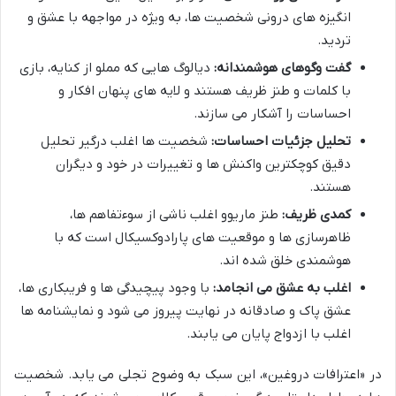
انگیزه های درونی شخصیت ها، به ویژه در مواجهه با عشق و
تردید.
گفت وگوهای هوشمندانه:
دیالوگ هایی که مملو از کنایه، بازی
با کلمات و طنز ظریف هستند و لایه های پنهان افکار و
احساسات را آشکار می سازند.
تحلیل جزئیات احساسات:
شخصیت ها اغلب درگیر تحلیل
دقیق کوچکترین واکنش ها و تغییرات در خود و دیگران
هستند.
کمدی ظریف:
طنز ماریوو اغلب ناشی از سوءتفاهم ها،
ظاهرسازی ها و موقعیت های پارادوکسیکال است که با
هوشمندی خلق شده اند.
اغلب به عشق می انجامد:
با وجود پیچیدگی ها و فریبکاری ها،
عشق پاک و صادقانه در نهایت پیروز می شود و نمایشنامه ها
اغلب با ازدواج پایان می یابند.
در «اعترافات دروغین»، این سبک به وضوح تجلی می یابد. شخصیت