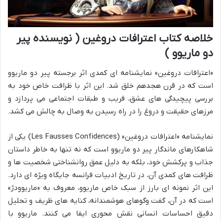
خلاصه کتاب اعترافات دروغین ( نویسنده پیر
دو ماریوو )
«اعترافات دروغین» نمایشنامه ای کمدی اثر برجسته پیر دو ماریوو
است که در قرن هجدهم خلق شد. این اثر با ظرافت خاص خود به
بررسی پیچیدگی های عشق، فریب و طبقات اجتماعی می پردازد و
مرزهای حقیقت و دروغ را در راه رسیدن به وصال به چالش می کشد.
نمایشنامه «اعترافات دروغین» (Les Fausses Confidences) یکی از
شاهکارهای ماندگار پیر دو ماریوو است که نه تنها به خاطر داستان
جذاب و پرکشش خود، بلکه به دلیل عمق روانشناختی شخصیت ها و
ظرافت های کمدی آن، در تاریخ ادبیات فرانسه جایگاه ویژه ای دارد.
این اثر نمونه ای بارز از سبک خاص ماریوو، معروف به «ماریوودژ»
است که در آن، گفت وگوهای هوشمندانه، کنایه های ظریف و تحلیل
دقیق احساسات انسانی نقش محوری ایفا می کنند. ماریوو با