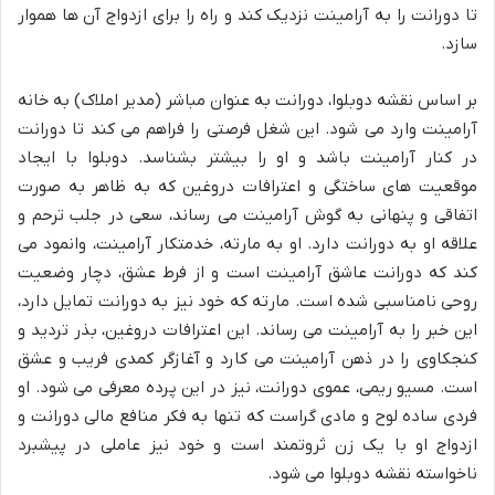
تا دورانت را به آرامینت نزدیک کند و راه را برای ازدواج آن ها هموار
سازد.
بر اساس نقشه دوبلوا، دورانت به عنوان مباشر (مدیر املاک) به خانه
آرامینت وارد می شود. این شغل فرصتی را فراهم می کند تا دورانت
در کنار آرامینت باشد و او را بیشتر بشناسد. دوبلوا با ایجاد
موقعیت های ساختگی و اعترافات دروغین که به ظاهر به صورت
اتفاقی و پنهانی به گوش آرامینت می رساند، سعی در جلب ترحم و
علاقه او به دورانت دارد. او به مارته، خدمتکار آرامینت، وانمود می
کند که دورانت عاشق آرامینت است و از فرط عشق، دچار وضعیت
روحی نامناسبی شده است. مارته که خود نیز به دورانت تمایل دارد،
این خبر را به آرامینت می رساند. این اعترافات دروغین، بذر تردید و
کنجکاوی را در ذهن آرامینت می کارد و آغازگر کمدی فریب و عشق
است. مسیو ریمی، عموی دورانت، نیز در این پرده معرفی می شود. او
فردی ساده لوح و مادی گراست که تنها به فکر منافع مالی دورانت و
ازدواج او با یک زن ثروتمند است و خود نیز عاملی در پیشبرد
ناخواسته نقشه دوبلوا می شود.