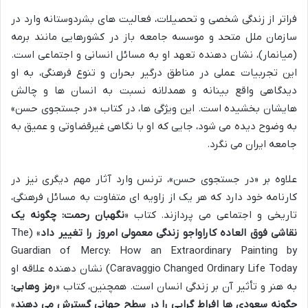
فراتر از زندگی شخصی و تحصیلات، فعالیت های بشردوستانه وارد در
سازمان ملل متحد و موسسه جامعه باز در کشورهایی مانند برمه
(میانمار)، نشان دهنده تعهد او به مسائل انسانی و اجتماعی است.
این تجربیات عملی در مناطق درگیر بحران و تنوع فرهنگی، به او
دیدگاهی واقع بینانه و همدلانه نسبت به انسان ها و چالش
هایشان بخشیده است. این ویژگی ها، در کتاب «در جستجوی حسن»
به وضوح دیده می شود، جایی که او با نگاهی غیرقضاوتی و عمیق به
جامعه ایران می نگرد.
علاوه بر «در جستجوی حسن»، ترنس وارد آثار مهم دیگری نیز در
کارنامه خود دارد که هر یک از زاویه ای متفاوت به مسائل فرهنگی،
تاریخی و اجتماعی می پردازند. کتاب «
نگهبان رحمت: چگونه یک
نقاشی فوق العاده کاراواجو زندگی معمولی امروز را تغییر داد
» (The
Guardian of Mercy: How an Extraordinary Painting by
Caravaggio Changed Ordinary Life Today) نشان دهنده علاقه او
به هنر و تأثیر آن بر زندگی انسان است. همچنین، کتاب «
رمز وهابی:
چگونه سعودی ها افراط گرایی را در سطح جهانی گسترش می دهند
»