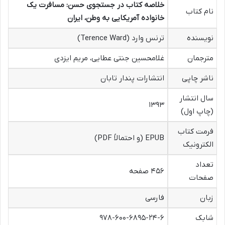
خلاصه کتاب در جستجوی حسن: مسافرت یک
نام کتاب
خانواده آمریکایی به وطن، ایران
نویسنده
ترنس وارد (Terence Ward)
مترجمان
غلامحسین جنتی عطایی، مریم ایزدی
ناشر چاپی
انتشارات پندار تابان
سال انتشار
۱۳۹۳
(چاپ اول)
فرمت کتاب
EPUB (و احتمالاً PDF)
الکترونیک
تعداد
۴۵۶ صفحه
صفحات
زبان
فارسی
شابک
۹۷۸-۶۰۰-۶۸۹۵-۲۴-۶