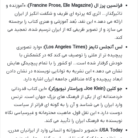
فرانسین پرز ال (Francine Prose, Elle Magazine):
«آموزنده و
تاثیرگذار… اثری که پرتره ای ظریف و شگفت انگیز از ایران
ارائه می دهد.» این نقد، بُعد آموزشی و هنری کتاب را برجسته
می سازد و از تصویر ظریفی که از ایران ترسیم شده، تمجید می
کند.
لس آنجلس تایمز (Los Angeles Times):
«وارد تصویری
پیچیده تر از ملتی را توصیف می کند که در کشمکش با
خودش گرفتار شده است… او کشور را با تمام پیچیدگی هایش
نشان می دهد.» این نشریه به توانایی نویسنده در نشان دادن
ابعاد پیچیده و گاه متناقض جامعه ایران اشاره دارد.
جو کلین (Joe Klein، ویراستار نیویورکر):
«این کتاب قدردانی
خردمندانه ای از یکی از فرهنگ های بزرگ جهان است. ترنس
وارد ایران را می شناسد و آن را به گونه ای فراتر از سیاست
دوست دارد.» این نقل قول، ماهیت محترمانه و غیرسیاسی نگاه
نویسنده به فرهنگ ایران را تأیید می کند.
USA Today:
«تصویر دلسوزانه و انسانی وارد از ایرانیان مدرن،