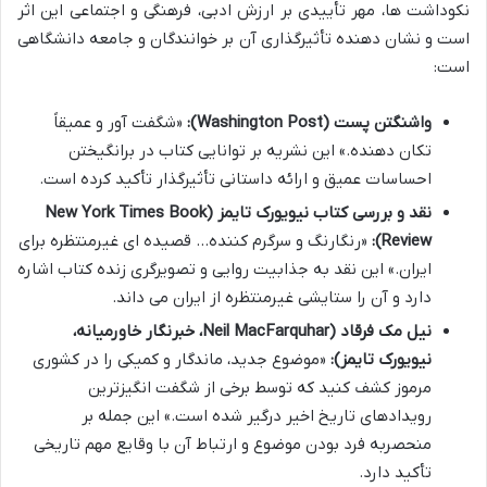
نکوداشت ها، مهر تأییدی بر ارزش ادبی، فرهنگی و اجتماعی این اثر
است و نشان دهنده تأثیرگذاری آن بر خوانندگان و جامعه دانشگاهی
است:
واشنگتن پست (Washington Post):
«شگفت آور و عمیقاً
تکان دهنده.» این نشریه بر توانایی کتاب در برانگیختن
احساسات عمیق و ارائه داستانی تأثیرگذار تأکید کرده است.
نقد و بررسی کتاب نیویورک تایمز (New York Times Book
Review):
«رنگارنگ و سرگرم کننده… قصیده ای غیرمنتظره برای
ایران.» این نقد به جذابیت روایی و تصویرگری زنده کتاب اشاره
دارد و آن را ستایشی غیرمنتظره از ایران می داند.
نیل مک فرقاد (Neil MacFarquhar، خبرنگار خاورمیانه،
نیویورک تایمز):
«موضوع جدید، ماندگار و کمیکی را در کشوری
مرموز کشف کنید که توسط برخی از شگفت انگیزترین
رویدادهای تاریخ اخیر درگیر شده است.» این جمله بر
منحصربه فرد بودن موضوع و ارتباط آن با وقایع مهم تاریخی
تأکید دارد.