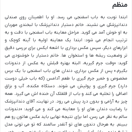
منظم
ابتدا نوبت به باب اسفنجی می رسد. او با اطمینان روی صندلی
دندانپزشکی می نشیند. خانم دستیار دندانپزشک با لبخندی مهربان
به او خوش آمد می گوید. مراحل معاینه باب اسفنجی با دقت و به
ترتیب انجام می شود: ابتدا یک معاینه اولیه با آینه کوچک و
ابزارهای دیگر، سپس عکس برداری با اشعه ایکس برای بررسی دقیق
تر وضعیت ریشه ها و استخوان ها. خانم دستیار با خوشنودی می
گوید: «وقت جرم گیریه، البته بهتره قبلش یه عکس از دندونات
بگیرم.» پس از عکس برداری، دندان های باب اسفنجی با یک برس
مخصوص و خمیر جرم گیری با طعم آدامس (که باب خیلی دوست
دارد) جرم گیری و پولیش می شوند. دستگاه مکنده، آب و بزاق
اضافی را تخلیه می کند و باب از قلقلک آن خنده اش می گیرد. همه
چیز به آرامی و بدون درد پیش می رود. در نهایت، آقای دندانپزشک
با رضایت دندان های او را معاینه می کند و می گوید: «دندونات
سالم به نظر می رسن، اما برای نتیجه نهایی باید عکس هاتون رو هم
ببینم. به هرحال دندون های تو آنقدر سالمند که تو می تونی مدل
تبلیغ دندون باشی!» این تأیید سلامت، به باب اسفنجی حس خوبی