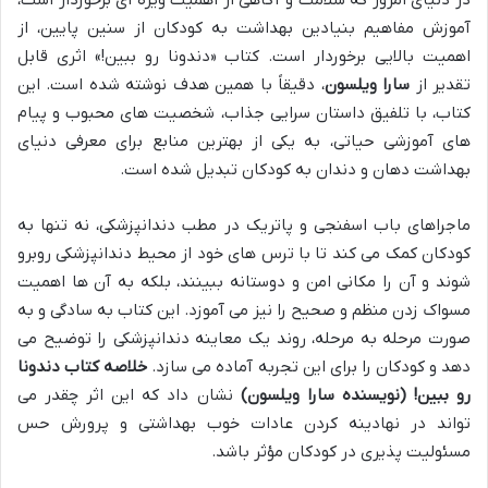
در دنیای امروز که سلامت و آگاهی از اهمیت ویژه ای برخوردار است،
آموزش مفاهیم بنیادین بهداشت به کودکان از سنین پایین، از
اهمیت بالایی برخوردار است. کتاب «دندونا رو ببین!» اثری قابل
تقدیر از
سارا ویلسون
، دقیقاً با همین هدف نوشته شده است. این
کتاب، با تلفیق داستان سرایی جذاب، شخصیت های محبوب و پیام
های آموزشی حیاتی، به یکی از بهترین منابع برای معرفی دنیای
بهداشت دهان و دندان به کودکان تبدیل شده است.
ماجراهای باب اسفنجی و پاتریک در مطب دندانپزشکی، نه تنها به
کودکان کمک می کند تا با ترس های خود از محیط دندانپزشکی روبرو
شوند و آن را مکانی امن و دوستانه ببینند، بلکه به آن ها اهمیت
مسواک زدن منظم و صحیح را نیز می آموزد. این کتاب به سادگی و به
صورت مرحله به مرحله، روند یک معاینه دندانپزشکی را توضیح می
دهد و کودکان را برای این تجربه آماده می سازد.
خلاصه کتاب دندونا
رو ببین! (نویسنده سارا ویلسون)
نشان داد که این اثر چقدر می
تواند در نهادینه کردن عادات خوب بهداشتی و پرورش حس
مسئولیت پذیری در کودکان مؤثر باشد.