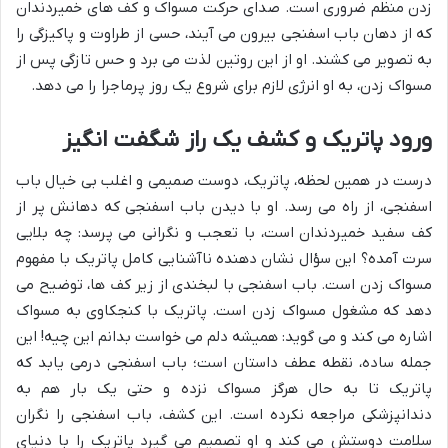
زدن منظم ضروری است. صدای حرکت مسواک و کف های خمیردندان
که از دهان باب اسفنجی بیرون می آیند، حسی از طراوت و پاکیزگی را
به تصویر می کشند. او از این روتین لذت می برد و حس تازگی پس از
مسواک زدن، به او انرژی لازم برای شروع یک روز پرماجرا را می دهد.
ورود پاتریک و کشف یک راز شگفت انگیز
درست در همین لحظه، پاتریک، دوست صمیمی و اغلب بی خیال باب
اسفنجی، از راه می رسد. او با دیدن باب اسفنجی که دهانش پر از
کف سفید خمیردندان است، با تعجب و نگرانی می پرسد: چه بلایی
سرت آمده؟ این سؤال نشان دهنده ناآشنایی کامل پاتریک با مفهوم
مسواک زدن است. باب اسفنجی با لبخندی از زیر کف ها، توضیح می
دهد که مشغول مسواک زدن است. پاتریک با کنجکاوی به مسواک
اشاره می کند و می گوید: همیشه دلم می خواست بدانم این چیه! این
جمله ساده، نقطه عطف داستان است؛ باب اسفنجی درمی یابد که
پاتریک تا به حال هرگز مسواک نزده و حتی یک بار هم به
دندانپزشکی مراجعه نکرده است. این کشف، باب اسفنجی را نگران
سلامت دوستش می کند و او تصمیم می گیرد پاتریک را با دنیای