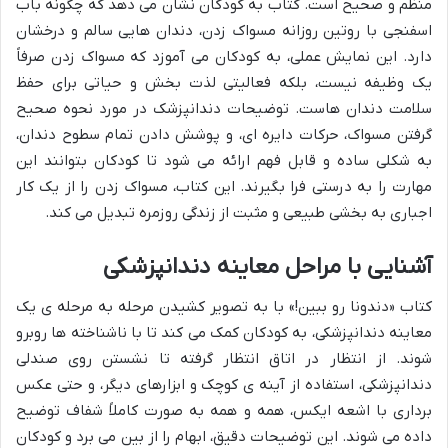
منظم و صحیح است. کتاب به کودکان نشان می دهد که چگونه باب
اسفنجی با روتین روزانه مسواک زدن، دندان هایی سالم و درخشان
دارد. این نمایش عملی، به کودکان می آموزد که مسواک زدن صرفاً
یک وظیفه نیست، بلکه فعالیتی لذت بخش و حیاتی برای حفظ
سلامت دندان هاست. توضیحات دندانپزشک در مورد نحوه صحیح
گرفتن مسواک، حرکات دایره ای، و پوشش دادن تمام سطوح دندان،
به شکلی ساده و قابل فهم ارائه می شود تا کودکان بتوانند این
مهارت را به درستی فرا بگیرند. این کتاب، مسواک زدن را از یک کار
اجباری به بخشی طبیعی و مثبت از زندگی روزمره تبدیل می کند.
آشنایی با مراحل معاینه دندانپزشکی
کتاب «دندونا رو ببین!» با به تصویر کشیدن مرحله به مرحله ی یک
معاینه دندانپزشکی، به کودکان کمک می کند تا با ناشناخته ها روبرو
شوند. از انتظار در اتاق انتظار گرفته تا نشستن روی صندلی
دندانپزشکی، استفاده از آینه ی کوچک و ابزارهای دیگر، و حتی عکس
برداری با اشعه ایکس، همه و همه به صورت کاملاً شفاف توضیح
داده می شوند. این توضیحات دقیق، ابهام را از بین می برد و کودکان