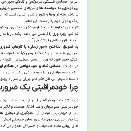
امر به احساس خستگی، سردرگمی و کلافگی منجر می 
بی توجهی به خواسته ها و نیازهای شخصی درونی
،
یا ناخواسته آرزوها و شور و شوق هایی است که زند
رنگ و بوی خود را از دست می دهد.
کار کردن مداوم تا سر حد فرسودگی و بیماری
، رویکر
نه تنها بهره وری را کاهش می دهد، بلکه در را به ر
یک طوفان سلامتی فراهم می آورد.
به تعویق انداختن «امور زندگی» یا کارهای ضروری
ضروری هستند. از پرداخت قبوض گرفته تا مراجعه به
زندگی منجر شود که رفع آن بسیار سخت تر از انجام 
در نهایت،
احساس گناه و خودخواهی در هنگام او
اوقات خودمراقبتی را با خودخواهی یکسان می دان
داشته باشیم. این طرز فکر مانع بزرگی بر سر راه به
چرا خودمراقبتی یک ضرورت
درک اهمیت خودمراقبتی فراتر از یک انتخاب لوکس
خودمراقبتی هم پنهان و هم آشکار هستند و تاثیر عمی
یکی از مهم ترین مزایای آن،
جلوگیری از بیماری ه
نیازهای اساسی بدن، به مرور زمان سیستم ایمنی را 
های روانی مانند اضطراب و افسردگی هموار می کند. 