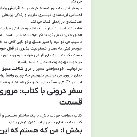
می کند.
خودمراقبتی به طور مستقیم منجر به
افزایش رضای
احساس ارزشمندی بیشتری داریم و زندگی برایمان 
هدفمندی در زندگی کمک می کند.
شاید متناقض به نظر برسد، اما خودمراقبتی ظرفیت م
المثل معروف می گوید: اگر ظرف شما خالی باشد، نمی
باشیم، می توانیم با صبر، عشق و توانایی کافی به 
خودمراقبتی به معنای
مسئولیت پذیری در قبال خو
دست بگیریم و به جای قربانی شرایط بودن، خالق تجر
در جهت بهبود وضعیتمان داشته باشیم.
در نهایت، خودمراقبتی مسیر را برای
شناخت عمیق تر
ندای درون، می توانیم بفهمیم چه چیزی واقعاً برای
این خودآگاهی، سنگ بنای یک زندگی هدفمند و معناد
سفر درونی با کتاب: مرو
قسمت
کتاب «مراقب خودت باش» با یک ساختار منسجم و گام
کتاب به جنبه ای خاص از این مفهوم می پردازد:
بخش ۱: من که هستم که این کتاب را بنویسم؟