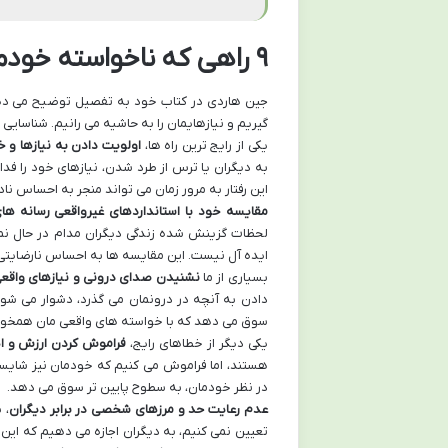
۹ راهی که ناخواسته خودمان را نادیده می گیریم
جین هاردی در کتاب خود به تفصیل توضیح می دهد ک
گیریم و نیازهایمان را به حاشیه می رانیم. شناسایی 
یکی از رایج ترین راه ها،
اولویت دادن به نیازها و 
به دیگران یا ترس از طرد شدن، نیازهای خود را فد
این رفتار به مرور زمان می تواند منجر به احساس 
مقایسه خود با استانداردهای غیرواقعی رسانه ها
لحظات گزینش شده زندگی دیگران مدام در حال نما
ایده آل نیست. این مقایسه ها به احساس نارضایتی 
بسیاری از ما
نشنیدن صدای درونی و نیازهای واقع
دادن به آنچه در درونمان می گذرد، دشوار می شود
سوق می دهد که با خواسته های واقعی مان همخوان
یکی دیگر از خطاهای رایج،
فراموش کردن ارزش و 
هستند، اما فراموش می کنیم که خودمان نیز شایست
در نظر خودمان، به سطوح پایین تر سوق می دهد.
عدم رعایت حد و مرزهای شخصی در برابر دیگران
، 
تعیین نمی کنیم، به دیگران اجازه می دهیم که این 