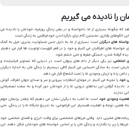
ه چگونه بسیاری از ما، ناخواسته و در بطن زندگی روزمره، خودمان را نادیده می
این الگوهای رفتاری، نخستین گام برای بازگرداندن خودمراقبتی به زندگی است.
خواسته های دیگران
است. بسیاری از ما، به دلیل حس مسئولیت پذیری، میل به کمک
ای خواسته های اطرافیان می کنیم و خود را در قعر فهرست اولویت ها قرار می دهیم.
نادیده گرفته شدن، خستگی مفرط و حتی خشم شود.
ی اجتماعی
نیز یکی دیگر از دام های پنهان است. در دنیایی که تصاویر فیلترشده و
یش است، به سادگی احساس می کنیم کافی نیستیم یا زندگی مان به اندازه دیگران
دامن زده و ارزش وجودی ما را تحت الشعاع قرار می دهد.
ی خود
را تجربه می کنیم. در غوغای انتظارات بیرونی و سر و صدای جهان اطراف، گوش
. نادیده گرفتن این نداهای درونی، ما را از خودمان دور کرده و به سمت تصمیماتی
ی ندارند.
اهمیت وجودی خود
است. ما اغلب به دیگران نشان می دهیم که چقدر برایمان مهم
ه همین توجه و اهمیت هستیم. این فراموشی، به تدریج جایگاه ما را در زندگی، حتی
پیامدهای مخربی دارد. وقتی مرزهای مشخصی برای وقت، انرژی و فضای شخصی خود
مرزها را زیر پا بگذارند و زندگی مان را بر اساس خواسته های خودشان شکل دهند. این