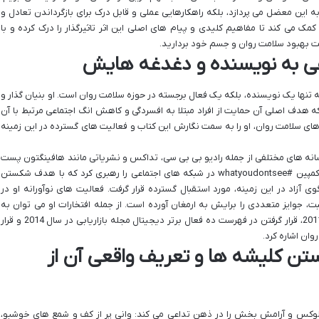
به این معضل می پردازد، بلکه راهکارهایی عملی و قابل درک برای بازگرداندن تعادل و
کمک می کند تا مفاهیم کلیدی و پیام های اصلی این اثر تاثیرگذار را درک کرده و با
ت بهبود سلامت روان و جسم خود بردارید.
 به نویسنده و دغدغه هایش
نها یک نویسنده، بلکه یک فعال برجسته در حوزه سلامت روان است. او بنیان گذار و
 هدف اصلی آن حمایت از افراد مبتلا به افسردگی و کاهش انگ اجتماعی مرتبط با آن
 سلامت روان، او را به سمت نگارش این کتاب و فعالیت های گسترده در این زمینه
سانه های مختلفی از جمله رادیو بی بی سی، تداکس و نشریاتی مانند هافینگتون پست
و گرازیا به اشتراک گذاشته است. او در سال 2016، کمپین #whatyoudontsee در شبکه های اجتماعی را رهبری کرد که با هدف شکستن
آزاد در این زمینه، مورد استقبال گسترده قرار گرفت. فعالیت های نوآورانه او در
ثبت، جوایز متعددی را برایش به ارمغان آورده است. از جمله افتخارات او می توان به
برنده شدن جایزه TalkTalk Digital Hero در سال 2011، قرار گرفتن در فهرست ده فعال برتر دیجیتال مجله بازاریابی در سال 2014 و قرار
ن کلیشه ها و تعریف واقعی آن از
 لوکس و آرامش بخش را در ذهن تداعی می کند: وانی پر از کف و شمع های خوشبو،