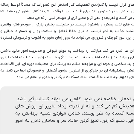
گران قیمت یا گذراندن تعطیلات کنار استخر. این تصورات که عمدتاً توسط رسانه
ی تجملی و در دسترس تنها برای افراد خاص با وقت و هزینه کافی نشان می دهند. اما
می کشد و تعریف واقعی تر و عملی تری از خودمراقبتی ارائه می دهد.
الیت های لذت بخش و باشکوه نیست. در حقیقت، بخش بزرگی از خودمراقبتی واقعی،
اید جذاب به نظر نرسند، اما برای حفظ تعادل و سلامت روان و جسم ما حیاتی و
ن این امور کوچک و ضروری، می تواند به مرور زمان منجر به آشوب و فرسودگی گسترده
ن ها اشاره می کند عبارتند از: پرداخت به موقع قبوض و مدیریت امور مالی، داشتن
ی روزانه، تمیز نگه داشتن خانه و محیط زندگی، مسواک زدن و حفظ بهداشت فردی،
 شخصی و حرفه ای، و مراجعه منظم به پزشک برای معاینات دوره ای. این اقدامات،
قش پیشگیرانه ای در جلوگیری از استرس مزمن، آشفتگی و فرسودگی ایفا می کنند. به
های «مهم تر»، اغلب به قیمت ایجاد مشکلات بزرگ تر و جدی تر تمام می شود.
 تجملی خلاصه نمی شود. گاهی می تواند کسالت آور باشد.
اهمیتش کم می کند و نه از قدرت ایجاد تغییر آن. روش های
سته کننده به نظر برسند، شامل مواردی شبیه پرداختن به
فی، مسواک زدن، تمیز کردن خانه، سر و سامان دادن به امور