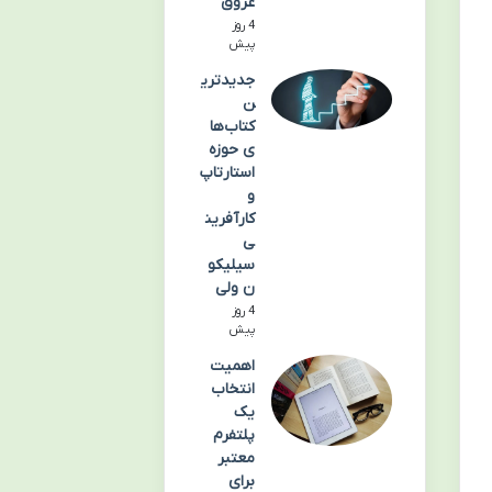
عروق
4 روز
پیش
جدیدتری
ن
کتاب‌ها
ی حوزه
استارتاپ
و
کارآفرین
ی
سیلیکو
ن ولی
4 روز
پیش
اهمیت
انتخاب
یک
پلتفرم
معتبر
برای