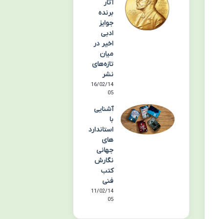
آثار
برنده
جوایز
ادبی
اخیر در
میان
تازه‌های
نشر
16/02/14
05
آشنایی
با
استاندارد
های
جهانی
نگارش
کتب
فنی
11/02/14
05