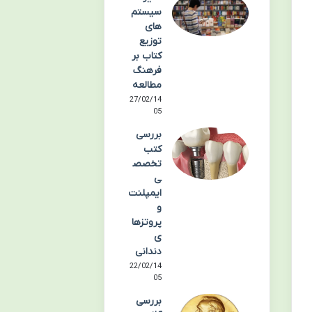
سیستم
های
توزیع
کتاب بر
فرهنگ
مطالعه
27/02/14
05
بررسی
کتب
تخصص
ی
ایمپلنت
و
پروتزها
ی
دندانی
22/02/14
05
بررسی