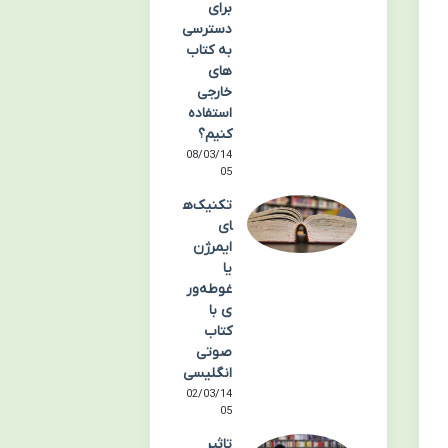
برای
دسترسی
به کتاب
های
خارجی
استفاده
کنیم؟
08/03/14
05
تکنیک‌ه
ای
ایمرژن
یا
غوطه‌ور
ی با
کتاب
صوتی
انگلیسی
02/03/14
05
تاثیر