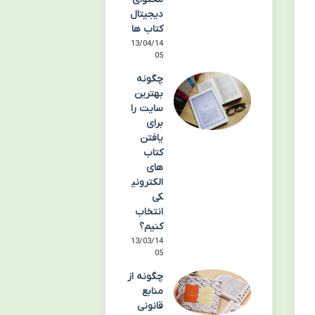
دیجیتال
کتاب ها
13/04/14
05
چگونه
بهترین
سایت را
برای
یافتن
کتاب
های
الکترونی
کی
انتخاب
کنیم؟
13/03/14
05
چگونه از
منابع
قانونی