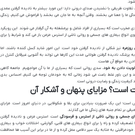
شود.
 تفاوت ظریفی با نشنیدن صدای درونی دارد؛ این مورد بیشتر به نادیده گرفتن عمدی
گی ما را معنا می بخشند. وقتی آنچه به ما جان می بخشد را فراموش می کنیم، زندگی
دی مخرب است که بسیاری از افراد شاغل و پرمشغله به آن گرفتار می شوند. این رویکرد
وی انواع بیماری های جسمی و روانی ناشی از استرس مزمن باز می کند و شرایط را برای
 روزمره
نیز شکلی از نادیده گرفتن خود است. این امور شاید کسل کننده باشند، اما
 پزشک، نادیده گرفتن طولانی مدت این کارها می تواند به آشوبی غیرقابل کنترل در
دادن به موقع آن هاست.
لویت دادن به خود
، سدی روانی است که بسیاری از ما با آن مواجهیم. جامعه گاهی
د و این باور غلط باعث می شود زمانی که به خودمان توجه می کنیم، احساس بدی
بود کیفیت زندگی و رضایت درونی است.
 است؟ مزایای پنهان و آشکار آن
 است؛ این یک ضرورت بنیادین برای بقا و شکوفایی در دنیای امروز است. مزایای
قی بر تمام جنبه های زندگی ما می گذارند.
ای جسمی و روانی ناشی از استرس و فرسودگی
است. استرس مزمن و نادیده گرفتن
تضعیف کرده و راه را برای انواع بیماری های قلبی، گوارشی، اختلالات خواب و بیماری
خودمراقبتی به مثابه یک سپر دفاعی عمل کرده و از ما در برابر این آسیب ها محافظت