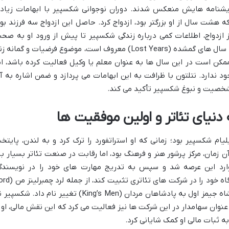
یشنامه هایش منعکس شدند. دوران نوجوانی شکسپیر با ابهامات زیاد
 آن هاتاوی، که هشت سال از او بزرگتر بود، ازدواج کرد. حاصل این ازدواج سه فرزند بود
ازدواج، اطلاعات کمی درباره زندگی شکسپیر تا پیش از ورود او به صحن
تئاتر لندن در دسترس است. این دوره که به سال های گمشده (Lost Years) معروف است، موضوع فرضیات و گمانه
مکن است در این سال ها به عنوان معلم یا وکیل فعالیت کرده باشد، ام
 ندارد. نتلتون با ظرافت به این ابهامات می پردازد و ضمن اشاره به آ
ی شخصیت و نبوغ شکسپیر تأکید می کند.
دنیای تئاتر و اولین موفقیت ها
گی ویلیام شکسپیر بود؛ زمانی که او استراتفورد را ترک کرد و به لندن، پایتخ
 زمان، مرکز پرشور هنر و فرهنگ بود، اما رقابت در صنعت تئاتر بسیار بال
 وارد این عرصه شد و سپس به تدریج مهارت های خود را در نویسندگ
نمایشنامه نیز به کار گرفت. او توانست جایگاه خود را در شرکت های تئاتری ت
Chamberlain’s Men) که بعدها با حمایت شاه جیمز اول به پادشاهان مردان (King’s Men) تغییر نام داد. شکس
 عنوان سهامدار در این شرکت ها نیز فعالیت می کرد که این نقش مالی، او ر
ه ثبات مالی او کمک شایانی کرد.