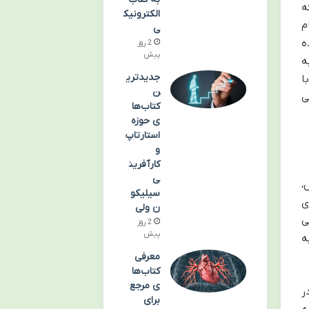
ه
الکترونیک
م
ی
ه
2 روز
پیش
ه
جدیدتری
ا
ن
ی
کتاب‌ها
ی حوزه
استارتاپ
و
کارآفرین
ی
،
سیلیکو
ی
ن ولی
ی
2 روز
پیش
ه
معرفی
کتاب‌ها
ی مرجع
ر
برای