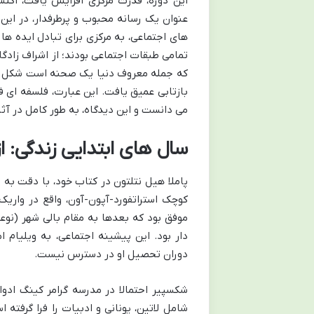
این دوره، قدرت مرکزی افزایش یافت، اکتش
عنوان یک رسانه محبوب و پرطرفدار، در ای
های اجتماعی، به مرکزی برای تبادل ایده ها
تمامی طبقات اجتماعی بودند؛ از اشراف زادگ
که جمله معروف دنیا یک صحنه است شکل گرف
بازتابی عمیق یافت. این عبارت، فلسفه ای فر
می دانست و این دیدگاه، به طور کامل در آث
سال های ابتدایی زندگی: از
کوچک استراتفورد-آپون-آون، واقع در واریک
موفق بود که بعدها به مقام بالی شهر (نوعی
دار بود. این پیشینه اجتماعی، به ویلیام
دوران تحصیل او در دسترس نیست.
شکسپیر احتمالا در مدرسه گرامر کینگ اد
شامل لاتین، یونانی و ادبیات را فرا گرفته