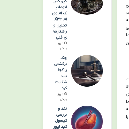
گیربکس
ی
اتوماتی
:
ک ام وی
ام X۳۳ :
ه
تحلیل و
 زنی
راهکارها
ا
ی فنی
ن
3 روز
پیش
چک
برگشتی
را کجا
باید
ت
شکایت
ا
کرد
ی
3 روز
پیش
ثبیت کند، از جمله لرد چمبرلینز من (Lord
نقد و
پیر نه
بررسی
ا
کپسول
کبد لیور