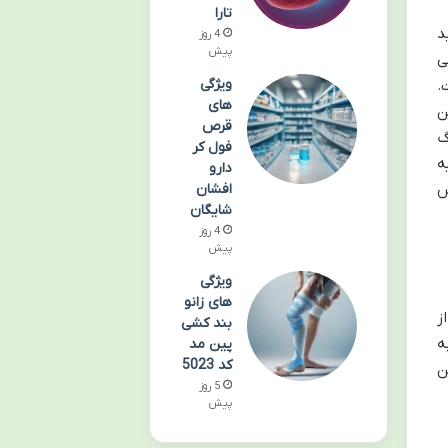
تارا
د
4 روز
پیش
ی
ویژگی
.
های
ن
قرص
گ
فول کر
ه
دارو
افشان
ش
شایگان
4 روز
پیش
ویژگی
های زانو
ز
بند کشی
ه
پین مد
کد 5023
ن
5 روز
پیش