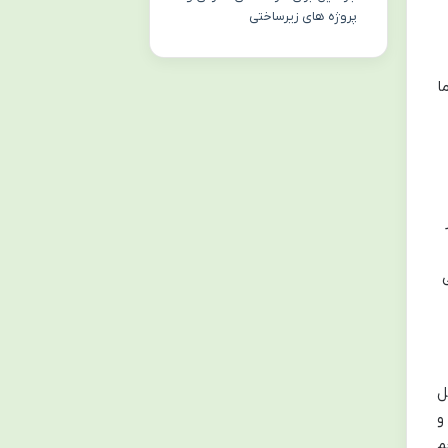
پروژه های زیرساختی
ا
ل
و
م