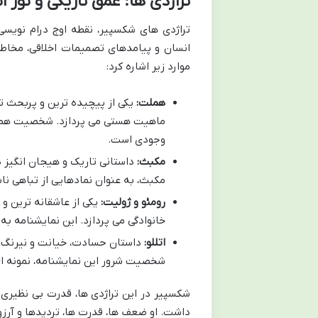
تراژدی ها: عمق تاریکی و نور ا
تراژدی های شکسپیر، نقطه اوج درام نویس
انسان و پیامدهای تصمیمات اخلاقی، مخاطب 
موارد زیر اشاره کرد:
هملت:
یکی از پیچیده ترین و پربحث ت
ماهیت هستی می پردازد. شخصیت هملت 
وجودی است.
مکبث:
داستانی تاریک و هیجان انگیز 
مکبث، به عنوان نمادهایی از تباهی ن
رومئو و ژولیت:
یکی از عاشقانه ترین و
خانوادگی می پردازد. این نمایشنامه ب
اتللو:
داستان حسادت، خیانت و نیرنگ ک
شخصیت شرور این نمایشنامه، نمونه ا
شکسپیر در این تراژدی ها، قدرت بی نظیر
داشت. او ضعف ها، قدرت ها، تردیدها و آرزو