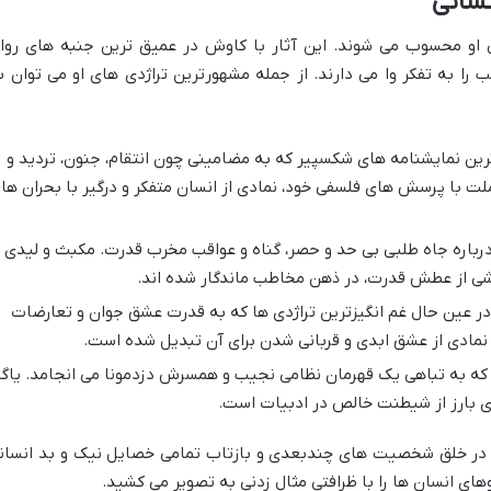
نسانی
ی او محسوب می شوند. این آثار با کاوش در عمیق ترین جنبه های روا
را به تفکر وا می دارند. از جمله مشهورترین تراژدی های او می توان ب
رین نمایشنامه های شکسپیر که به مضامینی چون انتقام، جنون، تردید و
با پرسش های فلسفی خود، نمادی از انسان متفکر و درگیر با بحران ها
درباره جاه طلبی بی حد و حصر، گناه و عواقب مخرب قدرت. مکبث و لیدی
اشی از عطش قدرت، در ذهن مخاطب ماندگار شده اند.
 در عین حال غم انگیزترین تراژدی ها که به قدرت عشق جوان و تعارضات
ه نمادی از عشق ابدی و قربانی شدن برای آن تبدیل شده است.
ه به تباهی یک قهرمان نظامی نجیب و همسرش دزدمونا می انجامد. یاگو
ی بارز از شیطنت خالص در ادبیات است.
ی در خلق شخصیت های چندبعدی و بازتاب تمامی خصایل نیک و بد انسان
های انسان ها را با ظرافتی مثال زدنی به تصویر می کشید.