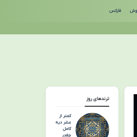
وش
فارکس
ترندهای روز
کمتر از
عشر دیه
کامل
چقدر