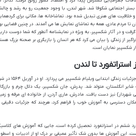
افات جغرافیایی گسترش پیدا کرد و اقتصاد کشور رونق گرفت. تئاتر، ب
ن بستر اجتماعی شکوفا شد. شهر لندن، با وجود جمعیت رو به رشد و چال
 و خلاقیت های هنری تبدیل شده بود. تماشاخانه ها، مکانی برای گردهمای
ان تا مردم عادی، همه به تماشای نمایش ها می آمدند. در چنین فضایی بو
ت و در آثار شکسپیر، به ویژه در نمایشنامه آنطور که شما دوست دارید
اگیر از زندگی را بیان می کرد که هر انسان را بازیگری بر صحنه بزرگ هست
ار شکسپیر نمایان است.
 استراتفورد تا لندن
پاملا هیل نتلتون در کتاب خود، با دقت به جزئیات زندگی ابتدایی ویلیام شکسپیر می پردازد.
 شایر انگلستان، متولد شد. پدرش، جان شکسپیر، یک دلال چرم و بازرگا
 شهردار) نیز دست یافت. مادرش، ماری آردن، از خانواده ای مرفه و زمی
 امکان دسترسی به آموزش خوب را فراهم کرد، هرچند که جزئیات دقیقی ا
وارد ششم در استراتفورد تحصیل کرده است، جایی که آموزش های کلاسی
 است. این آموزش ها بدون شک تأثیر عمیقی بر درک او از ادبیات و اسطور