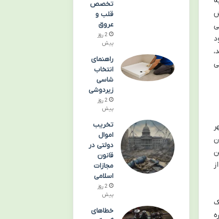
ه
تخصص
ش
قلب و
عروق
ی
2 روز
د
پیش
،
راهنمای
ی
انتخاب
شاسی
زیردوشی
2 روز
پیش
تخریب
 او در آوریل ۱۵۶۴ در شهر
اموال
ن
دولتی در
ن
قانون
ز
مجازات
اسلامی
2 روز
پیش
ک
خطاهای
ه