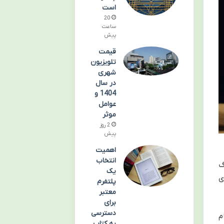
است
20
ساعت
پیش
قیمت
تلویزیون
شهری
در سال
1404 و
عوامل
موثر
2 روز
پیش
اهمیت
انتخاب
گ
یک
ی
پلتفرم
معتبر
برای
دسترسی
م
به کتاب