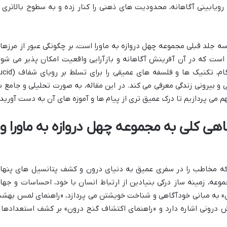
 رویابینی آگاهانه، محدودیت های ذهنی را کنار زده و به سطوح بالاتری ا
سه جلد قبلی مجموعه چهل دروازه به ماورا است، بر چگونگی عبور از مرزها
است که در آن آفرینش آگاهانه و بازآرایی واقعیت امکان پذیر می شود
فرشاد میرشکاری با بیانی دقیق و گام به گام، تکنیک ها و فلسفه های عمیقی را
ل درونی و بیرونی زندگی معرفی می کند. در این مقاله، به صورت تحلیلی و جامع ب
 می پردازیم تا درک عمیق تری از پیام ها و آموزه های آن به دست آورید.
گاهی کلی به مجموعه چهل دروازه به ماورا و
 که مخاطب را در سفری عمیق به دنیای درون و کشف پتانسیل های پنها
عه، زمینه ساز درکی بنیادین از ارتباط انسان با خود، احساسات و جها
ن» به مبانی خودآگاهی و شناخت خویشتن می پردازد، «راهنمای لمس بهش
درونی اشاره دارد و «راهنمای اکتشاف گنج درون» بر کشف استعدادها 