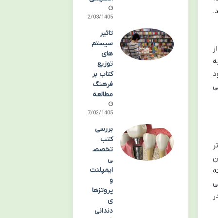
.
02/03/1405
تاثیر
سیستم
ز
های
ه
توزیع
د
کتاب بر
فرهنگ
ی
مطالعه
27/02/1405
بررسی
کتب
ر
تخصص
ن
ی
ایمپلنت
ه
و
ی
پروتزها
ر
ی
دندانی