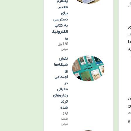
پلتفرم
ز
معتبر
برای
دسترسی
به کتاب
ی
الکترونیک
.
ی
 برای تسلط بر رویای شفاف (Lucid
1 روز
ه
پیش
نقش
شبکه‌ها
ی
اجتماعی
در
معرفی
رمان‌های
ن
ترند
ن
شده
ت
3
هفته
و
پیش