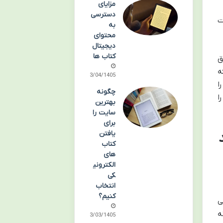
مزایای
دسترسی
ت
به
محتوای
دیجیتال
کتاب ها
ق
ه
13/04/1405
ا
چگونه
ا
بهترین
سایت را
برای
یافتن
کتاب
های
الکترونی
کی
انتخاب
کنیم؟
ی
ه
13/03/1405