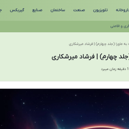
اروخانه
تلویزیون
صنعت
ساختمان
صنایع
گیربکس
ج
ری و اقامتی
ه ماورا (جلد چهارم) | فرشاد میرشکاری
جلد چهارم) | فرشاد میرشکاری