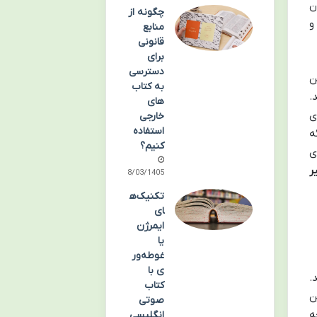
ن
چگونه از
و
منابع
قانونی
برای
دسترسی
ن
به کتاب
.
های
ی
خارجی
استفاده
ه
کنیم؟
ی
ر
08/03/1405
تکنیک‌ه
ای
ایمرژن
یا
غوطه‌ور
ی با
.
کتاب
ن
صوتی
ه
انگلیسی