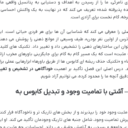
ی نامرئی، ما را از رسیدن به اهداف و دستیابی به پتانسیل واقعی ما
ا ایده پذیرفته شده» تعریف می کند که در نهایت به یک واکنش احساسی 
خه، گام نخست برای آزادی است.
 محدودکننده اصلی را معرفی می کند که شناسایی آن ها برای هر فردی حیاتی است. ای
 «ترس از اولین نفر بودن»، طیف وسیعی از موانع ذهنی را پوشش می دهند
ان این ساختارهای ذهنی را تشخیص داد و تغییر داد. تکنیک های کلید
 مثبت» است که یک مسیر گام به گام برای جایگزینی باورهای مخرب ارائ
 رهایی از باورها» و «تکنیک حذف ریشه ای کابوس ها از طریق باورها» ابزارهایی عملی برا
ند. درس اصلی این فصل، تأکید بر اهمیت
خودآگاهی در تشخیص و تغیی
قیق آنچه ما را محدود کرده، می توانیم آزاد شویم.
– آشتی با تمامیت وجود و تبدیل کابوس به
 مثبت وجود خود را بپذیرند و از بخش های تاریک تر و ناخودآگاه فرار کنند
یرش تمامیت وجود، شامل جنبه های تاریک وجودمان تأکید می کند. او ای
زی جامعه و رسیدن به آرامش حقیقی می داند. احساسات، چه مثبت و چ