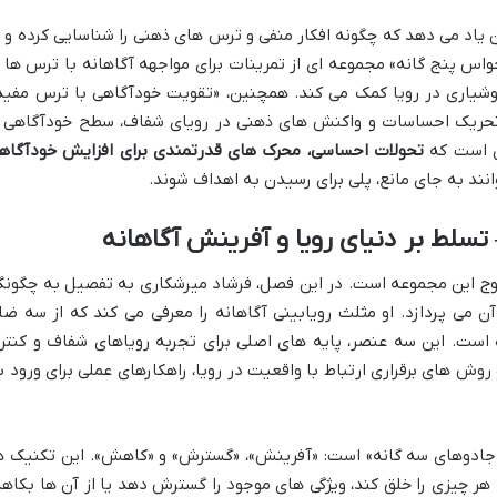
یاد می دهد که چگونه افکار منفی و ترس های ذهنی را شناسایی کرده و ب
حواس پنج گانه» مجموعه ای از تمرینات برای مواجهه آگاهانه با ترس ها ا
اری در رویا کمک می کند. همچنین، «تقویت خودآگاهی با ترس مفید
تحریک احساسات و واکنش های ذهنی در رویای شفاف، سطح خودآگاهی ر
ن است که
تحولات احساسی، محرک های قدرتمندی برای افزایش خودآگاه
نند به جای مانع، پلی برای رسیدن به اهداف شوند.
تسلط بر دنیای رویا و آفرینش آگاهانه
اهانه (Lucid Dreaming) نقطه اوج این مجموعه است. در این فصل، فرشاد میرشکاری به تفصیل به چگون
ن می پردازد. او مثلث رویابینی آگاهانه را معرفی می کند که از سه ضل
ست. این سه عنصر، پایه های اصلی برای تجربه رویاهای شفاف و کنتر
 های برقراری ارتباط با واقعیت در رویا، راهکارهای عملی برای ورود ب
ادوهای سه گانه» است: «آفرینش»، «گسترش» و «کاهش». این تکنیک ه
 هر چیزی را خلق کند، ویژگی های موجود را گسترش دهد یا از آن ها بکاهد