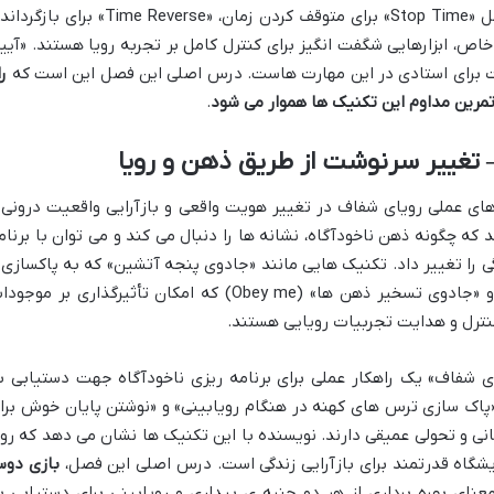
علاوه بر این، تکنیک های «ارباب زمان» شامل «Stop Time» برای متوقف کردن زمان، «Time Reverse» برای 
ی تکرار یک لذت خاص، ابزارهایی شگفت انگیز برای کنترل کامل بر تجربه رویا هستند. «آیی
ات برای استادی در این مهارت هاست. درس اصلی این فصل این است که
را
تمرین مداوم این تکنیک ها هموار می شود
.
– تغییر سرنوشت از طریق ذهن و رویا
دهای عملی رویای شفاف در تغییر هویت واقعی و بازآرایی واقعیت درونی 
که چگونه ذهن ناخودآگاه، نشانه ها را دنبال می کند و می توان با برنام
 را تغییر داد. تکنیک هایی مانند «جادوی پنجه آتشین» که به پاکسازی 
تبدیل انرژی های منفی در رویا می پردازد، و «جادوی تسخیر ذهن ها» (Obey me) که امکان تأثیرگذاری بر مو
 کنترل و هدایت تجربیات رویایی هستند.
فاف» یک راهکار عملی برای برنامه ریزی ناخودآگاه جهت دستیابی ب
اک سازی ترس های کهنه در هنگام رویابینی» و «نوشتن پایان خوش برا
انی و تحولی عمیقی دارند. نویسنده با این تکنیک ها نشان می دهد که روی
شگاه قدرتمند برای بازآرایی زندگی است. درس اصلی این فصل،
بازی دوس
ای بهره برداری از هر دو جنبه ی بیداری و رویابینی برای دستیابی ب