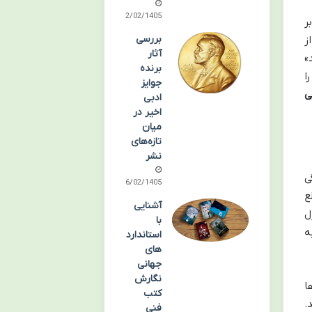
22/02/1405
ر
بررسی
ز
آثار
»
برنده
ا
جوایز
ی
ادبی
اخیر در
میان
تازه‌های
نشر
گی
16/02/1405
ع
آشنایی
ل
با
ه
استاندارد
های
جهانی
نگارش
ا
کتب
.
فنی