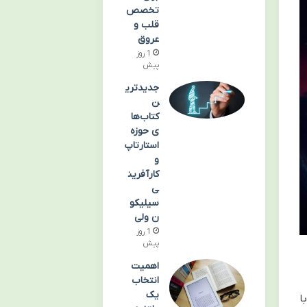
تخصص
قلب و
عروق
1 روز
پیش
جدیدتری
ن
کتاب‌ها
ی حوزه
استارتاپ
و
کارآفرین
ی
سیلیکو
ن ولی
1 روز
پیش
اهمیت
انتخاب
یک
ا