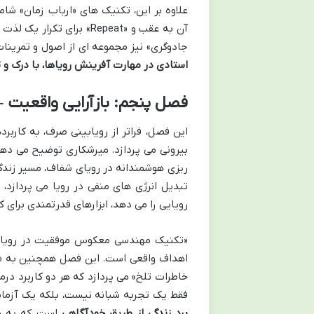
آن به عقب و «Repeat» برا
جادوگری» نیز مجموعه ای از اصول و تمرین
استادی در مهارت آفرینش رویاها، با درک و 
فصل پنجم: بازآرایی واقعیت 
این فصل، فراتر از رویابینی صرف، به کاربر
بیرونی می پردازد. میرشکاری توضیح می دهد 
ریزی هوشمندانه در رویای شفاف، مسیر زندگی
رویایی را می دهد، ابزارهای قدرتمندی برای
«تکنیک مهندسی معکوس موفقیت در رویای ش
اهداف واقعی است. این فصل همچنین به «پ
خاطرات تلخ» می پردازد که هر دو کاربرد درم
فقط یک تجربه شبانه نیست، بلکه یک آزمای
برد زندگی از طریق خودآگاهی
است که به معن