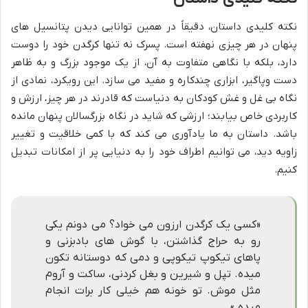
نکته کلیدی داستان، دقیقاً در همین توانایی دیدن پتانسیل های
پنهان در هر چیزی نهفته است. پسرک نه تنها کرگدن خود را دوست
دارد، بلکه با نگاهی متفاوت به آن، از یک موجود بزرگ و به ظاهر
دست وپاگیر، ابزاری چندکاره و مفید می سازد. این رویکرد، نمادی از
نگاه بی غل و غش کودکان به دنیاست که قادرند در هر چیز، ارزش و
کاربردی خاص بیابند؛ ارزشی که شاید در نگاه بزرگسالان پنهان مانده
باشد. داستان به ما یادآوری می کند که با کمی خلاقیت و تغییر
زاویه دید، می توانیم اطراف خود را به دنیایی پر از امکانات تبدیل
کنیم.
«کسی یک کرگدن ارزون می خواد؟ می دونم یکی
رو به حراج گذاشتن، با گوش های بادبزنی و
پاهای تیکوپ تیکوپی و دمی که دوستانه تکون
میده. تپل و شیرین و بغل کردنی، ساکت و آروم
مثل موش. تو خونه هم خیلی کار برات انجام
میده.»