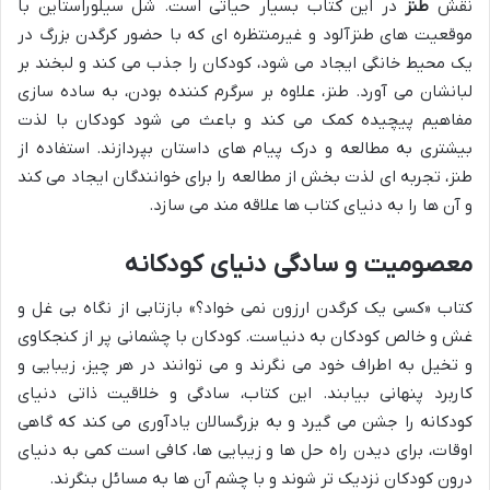
نقش
طنز
در این کتاب بسیار حیاتی است. شل سیلوراستاین با
موقعیت های طنزآلود و غیرمنتظره ای که با حضور کرگدن بزرگ در
یک محیط خانگی ایجاد می شود، کودکان را جذب می کند و لبخند بر
لبانشان می آورد. طنز، علاوه بر سرگرم کننده بودن، به ساده سازی
مفاهیم پیچیده کمک می کند و باعث می شود کودکان با لذت
بیشتری به مطالعه و درک پیام های داستان بپردازند. استفاده از
طنز، تجربه ای لذت بخش از مطالعه را برای خوانندگان ایجاد می کند
و آن ها را به دنیای کتاب ها علاقه مند می سازد.
معصومیت و سادگی دنیای کودکانه
کتاب «کسی یک کرگدن ارزون نمی خواد؟» بازتابی از نگاه بی غل و
غش و خالص کودکان به دنیاست. کودکان با چشمانی پر از کنجکاوی
و تخیل به اطراف خود می نگرند و می توانند در هر چیز، زیبایی و
کاربرد پنهانی بیابند. این کتاب، سادگی و خلاقیت ذاتی دنیای
کودکانه را جشن می گیرد و به بزرگسالان یادآوری می کند که گاهی
اوقات، برای دیدن راه حل ها و زیبایی ها، کافی است کمی به دنیای
درون کودکان نزدیک تر شوند و با چشم آن ها به مسائل بنگرند.