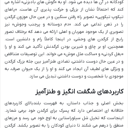
کودکانه در آن ها دیده می شود. او به «گوش های بادبزنی» اشاره می
کند که احتمالاً نشان از بزرگی و حرکت پذیری آن هاست. «پاهای
تیکوپ تیکوپی» تصویر راه رفتن سنگین و در عین حال موزون کرگدن
را در ذهن تداعی می کند. «دم دوستانه و پرجنب وجوش» نیز
تصویری از یک موجود مهربان و اهلی ارائه می دهد که برخلاف تصور
رایج از کرگدن های وحشی، در اینجا کاملاً رام و دلنشین است.
همچنین، او بر چاق و شیرین بودن کرگدنش تأکید می کند و او را
«بغل کردنی» و «ساکت مثل موش» می خواند. این توصیفات متناقض
و در عین حال دوست داشتنی، تضادی طنزآمیز بین جثه بزرگ کرگدن
و ویژگی های لطیف آن ایجاد می کند و او را از یک حیوان صرف، به
موجودی با شخصیت و دوست داشتنی تبدیل می سازد.
کاربردهای شگفت انگیز و طنزآمیز
بخش اصلی و جذاب داستان، به فهرست بلندبالای کاربردهای
خلاقانه ای اختصاص دارد که پسرک برای کرگدن خود برمی شمارد.
اینجاست که تخیل شل سیلوراستاین به اوج خود می رسد و مرزهای
منطق را درهم می شکند تا دنیای کودکان را به تصویر بکشد. کرگدن