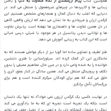
همچنین، کتاب
پیام ارزشمندی از نگاه متفاوت به دنیا
و یافتن
زیبایی ها و کاربردها در چیزهای غیرمعمول را منتقل می کند. در
دنیایی که اغلب به دنبال کمال و هنجارهای مشخص هستیم، این
کرگدن ارزان و غیرعادی به ما نشان می دهد که ارزش واقعی، گاهی
در دل همین تفاوت ها و ناهنجاری ها نهفته است. پذیرش تفاوت
ها و توانایی دیدن پتانسیل در هر موجود یا شیئی، درسی حیاتی
است که این کتاب به زیبایی آموزش می دهد.
طنز لطیف و تصاویر ساده اما گویا نیز از دیگر عواملی هستند که به
ماندگاری این اثر کمک کرده اند. سیلوراستاین با طنزی دلنشین،
خواننده را به خنده وامی دارد و در عین حال، مفاهیم عمیقی را بدون
تکلف و پیچیدگی منتقل می کند. همین سادگی در کنار عمق، اثری را
خلق می کند که هم برای کودکان سرگرم کننده است و هم برای
بزرگسالان تأمل برانگیز.
در نهایت، «کسی یک کرگدن ارزون نمی خواد؟» نه تنها یک داستان
است، بلکه یک تجربه است؛ تجربه ای که به ما یادآوری می کند
زندگی با چشمان کنجکاو، دلی باز و ذهنی پر از تخیل چقدر می تواند