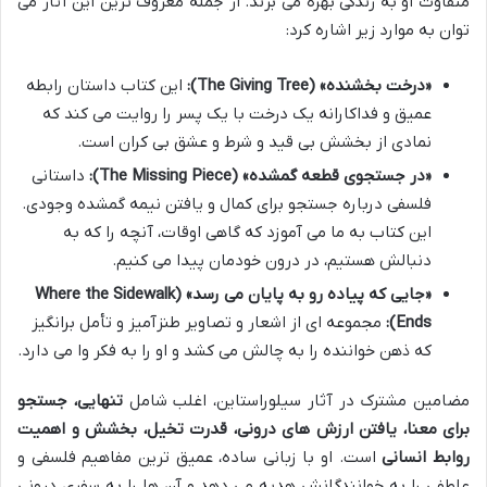
متفاوت او به زندگی بهره می برند. از جمله معروف ترین این آثار می
توان به موارد زیر اشاره کرد:
«درخت بخشنده» (The Giving Tree):
این کتاب داستان رابطه
عمیق و فداکارانه یک درخت با یک پسر را روایت می کند که
نمادی از بخشش بی قید و شرط و عشق بی کران است.
«در جستجوی قطعه گمشده» (The Missing Piece):
داستانی
فلسفی درباره جستجو برای کمال و یافتن نیمه گمشده وجودی.
این کتاب به ما می آموزد که گاهی اوقات، آنچه را که به
دنبالش هستیم، در درون خودمان پیدا می کنیم.
«جایی که پیاده رو به پایان می رسد» (Where the Sidewalk
Ends):
مجموعه ای از اشعار و تصاویر طنزآمیز و تأمل برانگیز
که ذهن خواننده را به چالش می کشد و او را به فکر وا می دارد.
مضامین مشترک در آثار سیلوراستاین، اغلب شامل
تنهایی، جستجو
برای معنا، یافتن ارزش های درونی، قدرت تخیل، بخشش و اهمیت
روابط انسانی
است. او با زبانی ساده، عمیق ترین مفاهیم فلسفی و
عاطفی را به خوانندگانش هدیه می دهد و آن ها را به سفری درونی