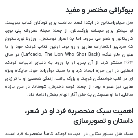
بیوگرافی مختصر و مفید
شل سیلوراستاین در ابتدا قصد نداشت برای کودکان کتاب بنویسد.
او بیشتر برای مجلات بزرگسالان، از جمله مجله معروف پلی بوی،
کاریکاتور و شعر می سرود. اما به اصرار دوستش، اورزولا نوردستورم
که سردبیر انتشارات هارپر و رو بود، اولین کتاب کودک خود را با
عنوان «لاو هگ» (Lafcadio, The Lion Who Shot Back) در سال
۱۹۶۳ منتشر کرد. از آن پس، او با ورود به دنیای ادبیات کودک،
انقلابی در این حوزه ایجاد کرد و با سبک نوآورانه خود، جایگاه ویژه
ای در قلب خوانندگان کوچک و بزرگ یافت. زندگی شخصی او با تراژدی
هایی نیز همراه بود؛ از جمله فوت دخترش، شوشانا، در سن یازده
سالگی، اما او همچنان به خلق آثار الهام بخش ادامه داد.
اهمیت سبک منحصربه فرد او در شعر،
داستان و تصویرسازی
سبک شل سیلوراستاین در ادبیات کودک، کاملاً منحصربه فرد است.