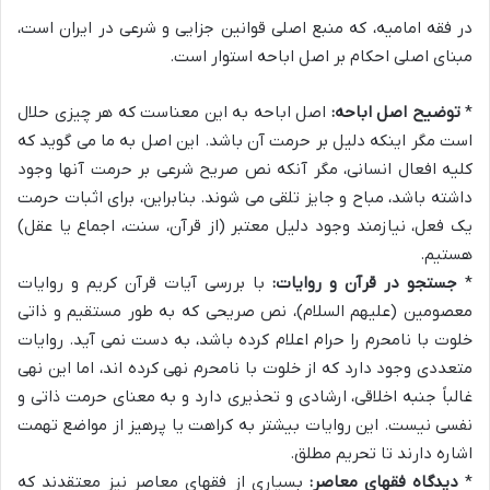
در فقه امامیه، که منبع اصلی قوانین جزایی و شرعی در ایران است،
مبنای اصلی احکام بر اصل اباحه استوار است.
*
توضیح اصل اباحه:
اصل اباحه به این معناست که هر چیزی حلال
است مگر اینکه دلیل بر حرمت آن باشد. این اصل به ما می گوید که
کلیه افعال انسانی، مگر آنکه نص صریح شرعی بر حرمت آنها وجود
داشته باشد، مباح و جایز تلقی می شوند. بنابراین، برای اثبات حرمت
یک فعل، نیازمند وجود دلیل معتبر (از قرآن، سنت، اجماع یا عقل)
هستیم.
*
جستجو در قرآن و روایات:
با بررسی آیات قرآن کریم و روایات
معصومین (علیهم السلام)، نص صریحی که به طور مستقیم و ذاتی
خلوت با نامحرم را حرام اعلام کرده باشد، به دست نمی آید. روایات
متعددی وجود دارد که از خلوت با نامحرم نهی کرده اند، اما این نهی
غالباً جنبه اخلاقی، ارشادی و تحذیری دارد و به معنای حرمت ذاتی و
نفسی نیست. این روایات بیشتر به کراهت یا پرهیز از مواضع تهمت
اشاره دارند تا تحریم مطلق.
*
دیدگاه فقهای معاصر:
بسیاری از فقهای معاصر نیز معتقدند که