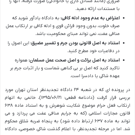
ضروری (مانند مسائل کاری یا خانوادگی) صورت گرفته، آنها را
با مستندات ارائه دهید.
اعتراض به عدم وجود ادله کافی:
به دادگاه یادآور شوید که
صرف خلوت، بدون وجود قرائن قوی و ادله کافی بر ارتکاب عمل
منافی عفت، نمی تواند مبنای محکومیت باشد.
استناد به اصل قانونی بودن جرم و تفسیر مضیق:
این اصول را
در دفاعیات خود مطرح کنید.
استناد به اصل برائت و اصل صحت عمل مسلمان:
همواره
تاکید کنید که اصل بر بی گناهی شماست و بار اثبات جرم بر
عهده شاکی یا دادسرا است.
در پرونده ای که در شعبه ۲۴ دادگاه تجدیدنظر استان تهران مورد
بررسی قرار گرفت (دادنامه قطعی: ۱۳۹۵/۰۶/۲۱)، خانمی به اتهام
ارتکاب فعل حرام موضوع شکایت شوهرش و به استناد ماده ۶۳۸
قانون مجازات اسلامی (که به جرایم منافی عفت می پردازد و می
تواند به ماده ۶۳۷ ارتباط داده شود) به پنجاه ضربه شلاق محکوم
شد. اما در مرحله تجدیدنظر، با اعلام گذشت شاکی خصوصی، دادگاه