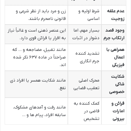
عدم علقه
شرط اولیه و
زن و مرد باید از نظر شرعی و
زوجیت
اساسی
قانونی نامحرم باشند.
وجود قصد
بسیار مهم، اما
این عنصر ذهنی است و غالباً نیاز
ارتکاب جرم
دشوار در اثبات
به اقرار یا قرائن قوی دارد.
همراهی با
مانند تقبیل، مضاجعه و … که
تشدید کننده
اعمال
صراحتاً در ماده ۶۳۷ ذکر شده
جرم انگاری
فیزیکی
اند.
شکایت
محرک اصلی
مانند شکایت همسر یا افراد ذی
شاکی
تعقیب قضایی
نفع.
خصوصی
قرائن و
کمک کننده به
مانند رفت و آمدهای مشکوک،
امارات
قاضی در
سابقه افراد، پیام ها و …
بیرونی
تشخیص