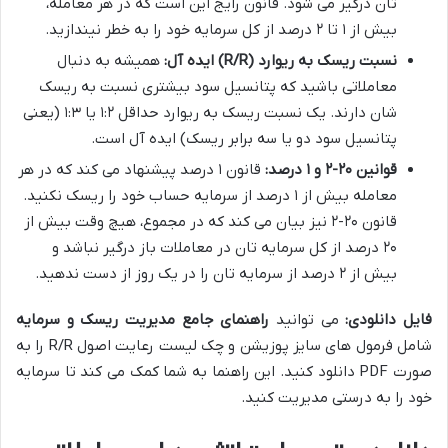
تان درگیر می شود. قانون رایج این است که در هر معامله،
بیش از ۱ تا ۲ درصد از کل سرمایه خود را به خطر نیندازید.
نسبت ریسک به ریوارد (R/R) ایده آل:
همیشه به دنبال
معاملاتی باشید که پتانسیل سود بیشتری نسبت به ریسک
شان دارند. یک نسبت ریسک به ریوارد حداقل ۱:۲ یا ۱:۳ (یعنی
پتانسیل سود دو یا سه برابر ریسک) ایده آل است.
قوانین ۲۰-۲ و ۱ درصد:
قانون ۱ درصد پیشنهاد می کند که در هر
معامله بیش از ۱ درصد از سرمایه حساب خود را ریسک نکنید.
قانون ۲۰-۲ نیز بیان می کند که در مجموع، هیچ وقت بیش از
۲۰ درصد از کل سرمایه تان در معاملات باز درگیر نباشد و
بیش از ۲ درصد از سرمایه تان را در یک روز از دست ندهید.
فایل دانلودی:
می توانید
راهنمای جامع مدیریت ریسک و سرمایه
شامل فرمول های سایز پوزیشن و چک لیست رعایت اصول R/R را به
صورت PDF دانلود کنید. این راهنما به شما کمک می کند تا سرمایه
خود را به درستی مدیریت کنید.