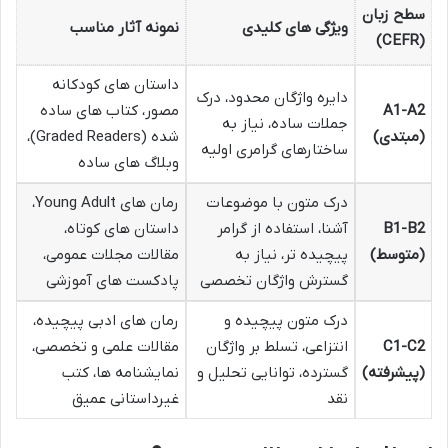
سطح زبان
ویژگی های کلیدی
نمونه آثار مناسب
(CEFR)
داستان های کودکانه
دایره واژگان محدود، درک
A1-A2
مصور، کتاب های ساده
جملات ساده، نیاز به
(مبتدی)
شده (Graded Readers)،
ساختارهای گرامری اولیه
وبلاگ های ساده
درک متون با موضوعات
رمان های Young Adult،
B1-B2
آشنا، استفاده از گرامر
داستان های کوتاه،
(متوسط)
پیچیده تر، نیاز به
مقالات مجلات عمومی،
گسترش واژگان تخصصی
پادکست های آموزشی
درک متون پیچیده و
رمان های ادبی پیچیده،
C1-C2
انتزاعی، تسلط بر واژگان
مقالات علمی و تخصصی،
(پیشرفته)
گسترده، توانایی تحلیل و
نمایشنامه ها، کتب
نقد
غیرداستانی عمیق