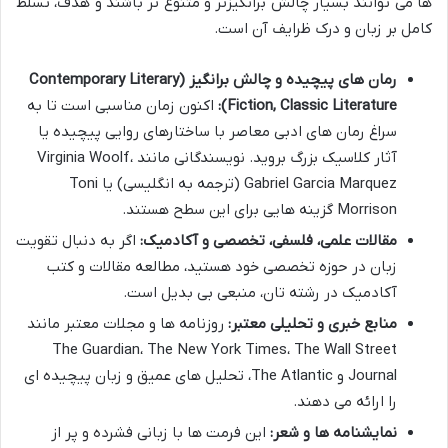
ها می توانند بسیار چالش برانگیزتر و متنوع تر باشند و هدف، تسلط
کامل بر زبان و درک ظرایف آن است.
رمان های پیچیده و چالش برانگیز (Contemporary Literary
Fiction, Classic Literature):
اکنون زمان مناسبی است تا به
سراغ رمان های ادبی معاصر با ساختارهای روایی پیچیده یا
آثار کلاسیک بزرگ بروید. نویسندگانی مانند Virginia Woolf،
Gabriel Garcia Marquez (ترجمه به انگلیسی) یا Toni
Morrison گزینه هایی برای این سطح هستند.
مقالات علمی، فلسفی، تخصصی و آکادمیک:
اگر به دنبال تقویت
زبان در حوزه تخصصی خود هستید، مطالعه مقالات و کتب
آکادمیک در رشته تان، منبعی بی بدیل است.
منابع خبری و تحلیلی معتبر:
روزنامه ها و مجلات معتبر مانند
The Guardian، The New York Times، The Wall Street
Journal و The Atlantic، تحلیل های عمیق و زبان پیچیده ای
را ارائه می دهند.
نمایشنامه ها و شعر:
این فرمت ها با زبانی فشرده و پر از