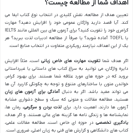
اهداف شما از مطالعه چیست؟
تعیین هدف از مطالعه، نقش کلیدی در انتخاب نوع کتاب ایفا می
کند. آیا قصد دارید واژگان عمومی خود را افزایش دهید؟ مهارت
گرامری خود را تقویت کنید؟ برای آزمون های بین المللی مانند IELTS
یا TOEFL آماده شوید؟ یا صرفاً از مطالعه ادبیات لذت ببرید؟ هر
یک از این اهداف، نیازمند رویکردی متفاوت در انتخاب منابع است.
اگر هدف شما
تقویت مهارت های خاص زبانی
است، مثلاً افزایش
دایره واژگان، می توانید به سراغ کتاب های داستانی یا غیرداستانی
بروید که در حوزه های مورد علاقه شما هستند. برای بهبود گرامر،
خواندن متون با ساختارهای متنوع و توجه به چگونگی کاربرد آن ها
می تواند مفید باشد. اگر به دنبال
آمادگی برای آزمون های زبان
هستید، مطالعه مقالات و متونی که سبک و سطح دشواری مشابه
آزمون ها دارند، اهمیت دارد. برای
لذت بردن و سرگرمی
، رمان ها،
نمایشنامه ها و زندگی نامه ها گزینه های عالی هستند. و اگر هدف،
یادگیری تخصصی
در حوزه ای خاص است، مطالعه مقالات علمی،
کتاب های دانشگاهی و گزارش های فنی به زبان اصلی، ضروری است.