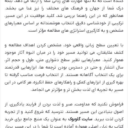
کننده است که نه تنها مهارت های زبانی شما را ارتقا می دهد، بلکه
درک شما از جهان و فرهنگ های مختلف را نیز غنا می بخشد.
همانطور که در این راهنما بررسی شد، کلید موفقیت در این مسیر،
ترکیبی از خودشناسی دقیق، انتخاب هوشمندانه بر اساس معیارهای
مشخص و به کارگیری استراتژی های مطالعه مؤثر است.
با تعیین سطح زبانی واقعی خود، مشخص کردن اهداف مطالعه و
کشف علایقتان، می توانید مسیر خود را در میان انبوه آثار موجود
هموار کنید. معیارهایی نظیر سطح دشواری متن، طول و حجم اثر،
سال انتشار و حتی در دسترس بودن ترجمه ها، ابزارهایی قدرتمند
برای یک انتخاب آگاهانه هستند. از انتخاب فرمت مناسب گرفته تا
بهره گیری از ابزارهای کمکی و راهکارهای حفظ انگیزه، هر گامی در این
مسیر به تجربه ای لذت بخش تر و مؤثرتر می انجامد.
فراموش نکنید که مداومت، صبر و لذت بردن از فرایند یادگیری، از
اصول بنیادین این مسیر هستند. نترسید که شروع کنید و از تجربه
کردن لذت ببرید.
سایت گلوبوک
به عنوان یک منبع جامع برای خرید
کتاب به زبان اصلی، همواره آماده است تا شما را در این مسیر پربار