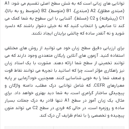
توانایی های زبانی است که به شش سطح اصلی تقسیم می شود: A1
(مبتدی مطلق)، A2 (مبتدی)، B1 (متوسط)، B2 (متوسط رو به بالا)،
C1 (پیشرفته) و C2 (مسلط). آشنایی با این سطوح به شما کمک می
کند تا منابعی را انتخاب کنید که نه خیلی دشوار باشند که دلسرد
شوید و نه آنقدر ساده که چالشی برایتان ایجاد نکنند.
برای ارزیابی دقیق سطح زبان خود می توانید از روش های مختلفی
استفاده کنید. آزمون های آنلاین رایگان متعددی وجود دارند که می
توانند تخمینی از سطح شما ارائه دهند. مشورت با یک استاد زبان
نیز راهکاری مؤثر است، چرا که اساتید با تجربه می توانند نقاط قوت
و ضعف شما را به خوبی شناسایی کنند. همچنین، خودآزمایی بر پایه
معیارهای CEFR، که شامل توانایی درک مطلب، دامنه واژگان و
پیچیدگی ساختار گرامری است، به شما دید بهتری خواهد داد. برای
مثال، یک زبان آموز در سطح A1 تنها قادر به درک جملات بسیار
ساده و روزمره است، در حالی که فردی در سطح C2 می تواند متون
پیچیده و تخصصی را با تمام ظرایف آن درک کند.