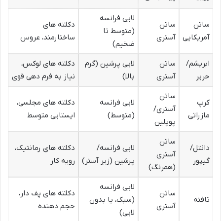
لایی فرانسه
ساتن
ساتن
دکلته های
(متوسط تا
آمریکایی
آستری
ساختارمند، عروس
ضخیم)
ابریشم/
ساتن
لایی پرشین (گرم
دکلته های لوکس،
حریر
آستری
بالا)
نیاز به فرم دهی قوی
ساتن
کرپ
لایی فرانسه
دکلته های مجلسی،
آستری/
مازراتی
(متوسط)
ایستایی متوسط
پوپلین
ساتن
دانتل/
لایی فرانسه/
دکلته های رمانتیک،
آستری
گیپور
پرشین (زیر آستر)
رویه کار
(همرنگ)
لایی فرانسه
ساتن
دکلته های پف دار،
تافته
(سبک، یا بدون
آستری
حجم دهنده
لایی)