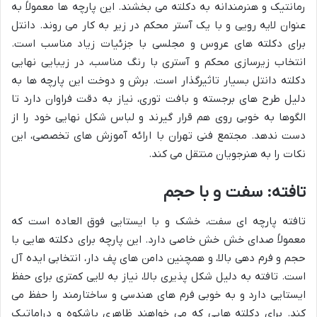
رمانتیک و هنرمندانه به دکلته می بخشند. این پارچه ها معمولاً به
عنوان لایه رویی و با یک آستر محکم در زیر به کار می روند. دانتل
برای دکلته های عروس و مجلسی با جزئیات زیاد مناسب است.
انتخاب زیرسازی محکم و آستری با رنگ مناسب، در زیبایی نهایی
دکلته دانتل بسیار تاثیرگذار است. برش و دوخت این پارچه ها به
دلیل طرح های برجسته و بافت توری، نیاز به دقت فراوان دارد تا
الگوها به خوبی روی هم قرار گیرند و لباس شکل نهایی خود را از
دست ندهد. مجتمع فنی تهران با ارائه آموزش های تخصصی، این
نکات را به هنرجویان منتقل می کند.
تافته: سفت و با حجم
تافته پارچه ای سفت، خشک و با ایستایی فوق العاده است که
معمولاً صدای خش خش خاصی دارد. این پارچه برای دکلته هایی با
حجم و فرم دهی بالا، و همچنین دامن های پف دار، انتخابی ایده آل
است. تافته به دلیل شکل پذیری بالا، نیاز به لایی کمتری برای حفظ
ایستایی دارد و به خوبی فرم های هندسی و ساختارمند را حفظ می
کند. برای دکلته هایی که می خواهند ظاهری باشکوه و دراماتیک