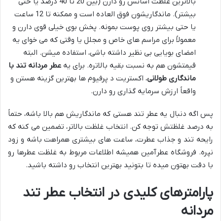
بالاترین غلظت اسانس رو دارن (بین 20 تا 40 درصد یا حتی
بیشتر). ماندگاریشون فوق العاده است و ممکنه تا 12 ساعت
یا حتی بیشتر روی پوست بمونه. پخش بوی خیلی قوی دارن و
معمولاً برای مراسم های خاص و مجلل یا وقتی که می خوای یه
امضای بویایی بی نظیر داشته باشی، استفاده میشن. البته
قیمتشون هم به نسبت بقیه بالاتره. برای یه
عطر مردانه تند با
ماندگاری طولانی
، اکستریت د پرفیوم ها بهترین گزینه هستن و
واقعاً ارزش سرمایه گذاری رو دارن.
پس اگه دنبال یه عطر تند هستی که ماندگاریش هم بالا باشه، حتماً
به درصد غلظتش توجه کن. انتخاب غلظت بالاتر، تضمین می کنه که
رایحه تند و جذاب عطرت، ساعت های بیشتری همراهت باشه و زود
نپره. فروشگاه عطرآمین همیشه اطلاعات مربوط به غلظت عطرها رو
با دقت بهتون میده تا بتونید بهترین انتخاب رو داشته باشید.
پارامترهای کلیدی در انتخاب عطر تند
مردانه