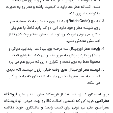
حباب هواست. درپوش عطر باید محکم و بدون لقی بسته
بشه. افشانه عطر هم باید با کیفیت باشه و عطر رو به صورت
یکنواخت اسپری کنه.
کد بچ (Batch Code):
یه کد روی جعبه و یه کد مشابه هم
روی شیشه عطر وجود داره. این دو کد باید کاملاً با هم یکی
باشن. می تونی این کد رو تو سایت های معتبر چک کنی تا از
اصالتش مطمئن بشی.
رایحه:
عطر اورجینال سه مرحله بویایی (نت ابتدایی، میانی و
پایه) رو داره و بوش به مرور تغییر می کنه. عطرهای فیک
معمولاً فقط یه بوی تخت و تکراری دارن که سریع هم می پره.
قیمت:
عطر اورجینال هیچ وقت خیلی ارزون نیست. اگه دیدی
قیمت یه عطر معروف خیلی پایینه، شک نکن که یه جای کار
می لنگه.
برای اطمینان کامل، همیشه از فروشگاه های معتبر مثل
فروشگاه
عطرآمین
خرید کن که تضمین اصالت کالا رو بهت میدن. تو فروشگاه
عطرآمین حتی می تونی برای تست رایحه و ماندگاری،
خرید دکانت