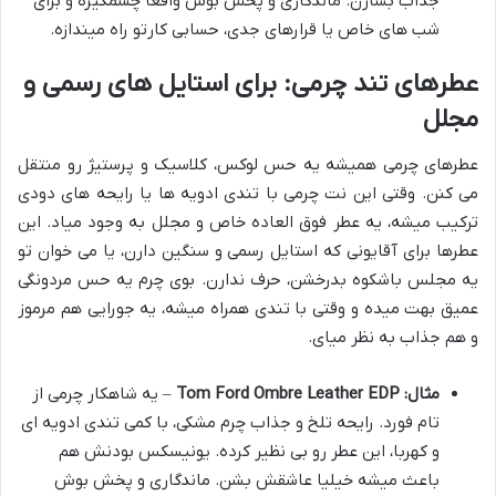
جذاب بسازن. ماندگاری و پخش بوش واقعاً چشمگیره و برای
شب های خاص یا قرارهای جدی، حسابی کارتو راه میندازه.
عطرهای تند چرمی: برای استایل های رسمی و
مجلل
عطرهای چرمی همیشه یه حس لوکس، کلاسیک و پرستیژ رو منتقل
می کنن. وقتی این نت چرمی با تندی ادویه ها یا رایحه های دودی
ترکیب میشه، یه عطر فوق العاده خاص و مجلل به وجود میاد. این
عطرها برای آقایونی که استایل رسمی و سنگین دارن، یا می خوان تو
یه مجلس باشکوه بدرخشن، حرف ندارن. بوی چرم یه حس مردونگی
عمیق بهت میده و وقتی با تندی همراه میشه، یه جورایی هم مرموز
و هم جذاب به نظر میای.
مثال: Tom Ford Ombre Leather EDP
– یه شاهکار چرمی از
تام فورد. رایحه تلخ و جذاب چرم مشکی، با کمی تندی ادویه ای
و کهربا، این عطر رو بی نظیر کرده. یونیسکس بودنش هم
باعث میشه خیلیا عاشقش بشن. ماندگاری و پخش بوش