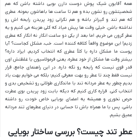
همه آقایون شیک پوش دوست دارن بویی داشته باشن که هم
شخصیتشون رو نشون بده و هم تا ساعت ها باهاشون بمونه. عطری
که هم تند و گیراتر باشه و هم نگرانی زود پریدن رایحه اش رو
نداشته باشن. خیلی وقت ها پیش میاد که کلی هزینه می کنیم و یه
عطر گرون می خریم، اما بعد از یکی دو ساعت انگار نه انگار که عطری
زدیم! این موضوع واقعاً کلافه کننده است. خب، مشکل کجاست؟ آیا
پوست ما مشکل داره یا کلاً عطری که انتخاب کردیم، ایراد داره؟
بیشتر وقت ها مشکل از خود عطره، یعنی فرمولاسیون یا غلظتش اون
قدر قوی نیست که رایحه رو نگه داره. در این راهنمای جامع، قرار
نیست فقط چند تا عطر رو بهت معرفی کنیم؛ بلکه می خوایم بهت یاد
بدیم چطور یه عطر مردانه تند با ماندگاری طولانی رو تشخیص بدی و
انتخاب کنی. قراره کاری کنیم که دیگه بابت زود پریدن بوی عطرت
حرص نخوری و همیشه یه امضای بویایی خاص خودت رو داشته
باشی. پس با ما همراه باش تا حسابی در دنیای عطرهای تند مردانه
عمیق بشیم.
عطر تند چیست؟ بررسی ساختار بویایی