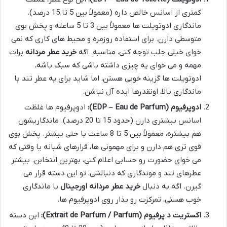
کمتری از اسانس خالص داره (معمولاً بین 5 تا 15 درصد).
ماندگاری ادوتویلت ها معمولاً بین 3 تا 5 ساعته و پخش بوی
متوسطی دارن. برای استفاده روزمره و محیط های کاری که نمی
خوای خیلی جلب توجه کنی، مناسبه. اگه
خرید عطر مردانه
برات
مهمه و می خوای یه چیزی داشته باشی که سبک باشه،
ادوتویلت ها گزینه خوبی هستن، اما شاید برای یه عطر تند با
ماندگاری بالا، اونقدرها ایده آل نباشن.
ادوپرفیوم (EDP – Eau de Parfum):
ادوپرفیوم ها غلظت
اسانس بیشتری دارن (حدود 15 تا 20 درصد). ماندگاریشون
هم بیشتره، معمولاً بین 5 تا 8 ساعت یا حتی بیشتر. پخش بوی
قوی تری هم دارن و برای مهمونی ها، قرارهای شبانه یا وقتی که
می خوای حضورت رو حسابی اعلام کنی، بهترین انتخابن. بیشتر
عطرهای تند و موندگاری که دنبالشی، تو این دسته قرار می
گیرن. اگه به دنبال
خرید عطر مردانه اورجینال
با ماندگاری
خوب هستی، تمرکزت رو بذار روی ادوپرفیوم ها.
اکستریت د پرفیوم (Extrait de Parfum / Parfum):
این دسته