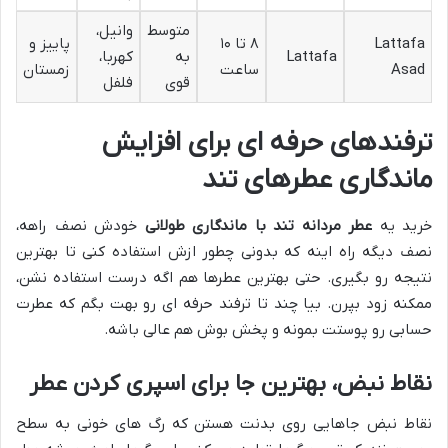
متوسط
وانیل،
رو
Lattafa
۸ تا ۱۰
پاییز و
Lattafa
به
کهربا،
مه
Asad
ساعت
زمستان
قوی
فلفل
اق
ترفندهای حرفه ای برای افزایش
ماندگاری عطرهای تند
خرید یه
عطر مردانه تند با ماندگاری طولانی
خودش نصف راهه،
نصف دیگه راه اینه که بدونی چطور ازش استفاده کنی تا بهترین
نتیجه رو بگیری. حتی بهترین عطرها هم اگه درست استفاده نشن،
ممکنه زود بپرن. بیا چند تا ترفند حرفه ای رو بهت بگم که عطرت
حسابی رو پوستت بمونه و پخش بوش هم عالی باشه.
نقاط نبض، بهترین جا برای اسپری کردن عطر
نقاط نبض جاهایی روی بدنت هستن که رگ های خونی به سطح