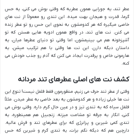
عطر تند، یه جورایی همون عطریه که وقتی بوش می کنی، یه حس
گرما، قدرت و هیجان بهت میده. این تندی رو معمولاً از نت های
خاصی میگیره که هر کدومشون به نحوی این حس رو تو عطر زنده
می کنن. نت های تند، در واقع همون ادویه هایی هستن که تو
آشپزخونه هم می بینیمشون، اما وقتی تو دنیای عطرها میان، یه
داستان دیگه دارن. این نت ها وقتی با هم ترکیب میشن، یه
هارمونی خاص و پرقدرت ایجاد می کنن که آدم رو جذب خودش می
کنه.
کشف نت های اصلی عطرهای تند مردانه
وقتی از عطر تند حرف می زنیم، منظورمون فقط فلفل نیست! تنوع این
نت ها خیلی زیاده و هر کدومشون یه بعد خاصی به عطر میدن. مثلاً
فلفل سیاه که یه تندی تیز و در عین حال گرم داره. وقتی بوش می
کنی، انگار یه جرقه تو مشامت میزنه. زنجبیل هم همینطوره، یه
تندی کمی شیرین و پرانرژی که برای عطرهای تند و فرِش عالیه.
دارچین هم که دیگه نگم برات، یه تندی گرم و شیرین که حس