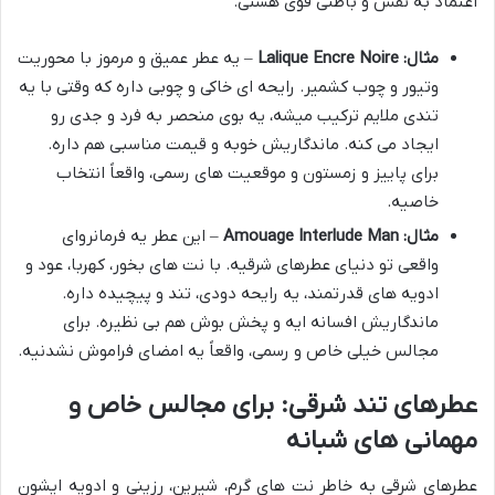
اعتماد به نفس و باطنی قوی هستی.
مثال: Lalique Encre Noire
– یه عطر عمیق و مرموز با محوریت
وتیور و چوب کشمیر. رایحه ای خاکی و چوبی داره که وقتی با یه
تندی ملایم ترکیب میشه، یه بوی منحصر به فرد و جدی رو
ایجاد می کنه. ماندگاریش خوبه و قیمت مناسبی هم داره.
برای پاییز و زمستون و موقعیت های رسمی، واقعاً انتخاب
خاصیه.
مثال: Amouage Interlude Man
– این عطر یه فرمانروای
واقعی تو دنیای عطرهای شرقیه. با نت های بخور، کهربا، عود و
ادویه های قدرتمند، یه رایحه دودی، تند و پیچیده داره.
ماندگاریش افسانه ایه و پخش بوش هم بی نظیره. برای
مجالس خیلی خاص و رسمی، واقعاً یه امضای فراموش نشدنیه.
عطرهای تند شرقی: برای مجالس خاص و
مهمانی های شبانه
عطرهای شرقی به خاطر نت های گرم، شیرین، رزینی و ادویه ایشون