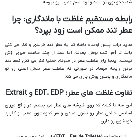
شد، محو بوی تو بشه و ازت اسم عطرت رو بپرسه.
رابطه مستقیم غلظت با ماندگاری: چرا
عطر تند ممکن است زود بپرد؟
شاید برات پیش اومده باشه که یه عطر تند خریدی و فکر می کنی
باید تا آخر شب بوش بمونه، اما بعد از چند ساعت خبری ازش
نیست. اینجا پای غلظت عطر در میونه. خیلیا فکر می کنن فقط تند
بودن رایحه مهمه، در صورتی که غلظت عطر نقش اصلی رو تو
ماندگاری و پخش بوش بازی می کنه.
تفاوت غلظت های عطر: EDT، EDP و Extrait
این سه تا کلمه که روی شیشه های عطر می بینیم، در واقع میزان
اسانس خالص عطر رو نشون میدن و هر کدومشون معنی و کاربرد
خودشون رو دارن:
ادوتویلت (EDT – Eau de Toilette):
این نوع عطر، غلظت