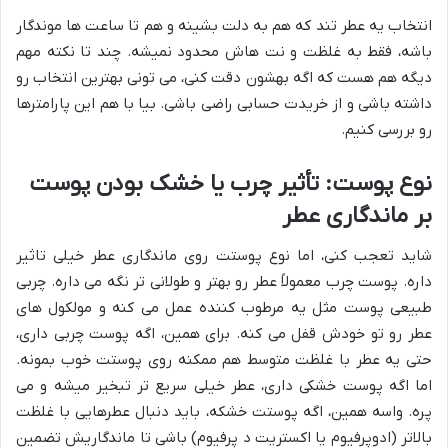
انتخاب یه عطر تند که هم به دلت بشینه و هم تا ساعت ها موندگار
باشه، فقط به غلظت و نت هاش محدود نمیشه. چند تا نکته مهم
دیگه هم هست که اگه بهشون دقت کنی، می تونی بهترین انتخاب رو
داشته باشی و از خریدت حسابی راضی باشی. بیا با هم این پارامترها
رو بررسی کنیم.
نوع پوست: تأثیر چرب یا خشک بودن پوست
بر ماندگاری عطر
شاید تعجب کنی، اما نوع پوستت روی ماندگاری عطر خیلی تاثیر
داره. پوست چرب معمولاً عطر رو بهتر و طولانی تر نگه می داره. چربی
طبیعی پوست مثل یه مرطوب کننده عمل می کنه و مولکول های
عطر رو تو خودش قفل می کنه. برای همین، اگه پوست چربی داری،
حتی یه عطر با غلظت متوسط هم ممکنه روی پوستت خوب بمونه.
اما اگه پوست خشکی داری، عطر خیلی سریع تر تبخیر میشه و می
پره. واسه همین، اگه پوستت خشکه، باید دنبال عطرهایی با غلظت
بالاتر (ادوپرفیوم یا اکستریت د پرفیوم) باشی تا ماندگاریش تضمین