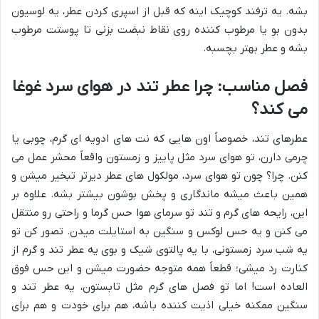
بشه. یه ترفند کوچیک اینه که قبل از اسپری کردن عطر، یه لوسیون
بدون بو یا مرطوب کننده روی نقاط نبضت بزنی تا پوستت مرطوب
بشه و عطر بهتر بچسبه.
فصل مناسب: چرا عطر تند در هوای سرد غوغا
می کند؟
عطرهای تند، خصوصاً اون هایی که نت های ادویه ای گرم، چوبی یا
چرمی دارن، تو هوای سرد مثل پاییز و زمستون واقعاً محشر عمل می
کنن. چرا؟ چون تو هوای سرد، مولکول های عطر دیرتر تبخیر میشن و
همین باعث میشه ماندگاری و پخش بوشون بیشتر بشه. علاوه بر
این، رایحه های گرم و تند تو سرمای هوا حس گرما و راحتی رو منتقل
می کنن و یه حس لوکس و سنگین به استایلت میدن. تصور کن تو
یه شب سرد زمستونی، با یه پالتوی شیک و بوی یه عطر تند و گرم از
کنارت رد میشی؛ قطعاً همه متوجه حضورت میشن و این حس فوق
العاده است! اما تو فصل های گرم مثل تابستون، یه عطر تند و
سنگین ممکنه خیلی اذیت کننده باشه، هم برای خودت و هم برای