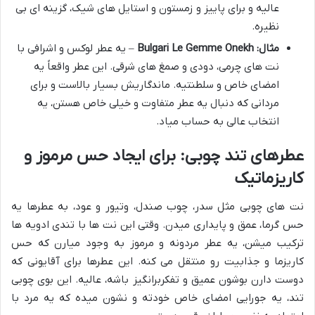
عالیه و برای پاییز و زمستون و استایل های شیک، گزینه ای بی
نظیره.
مثال: Bulgari Le Gemme Onekh
– یه عطر لوکس و اشرافی با
نت های چرمی، دودی و صمغ های شرقی. این عطر واقعاً یه
امضای خاص و سلطنتیه. ماندگاریش بسیار بالاست و برای
مردانی که دنبال یه عطر متفاوت و خیلی خاص هستن، یه
انتخاب عالی به حساب میاد.
عطرهای تند چوبی: برای ایجاد حس مرموز و
کاریزماتیک
نت های چوبی مثل سدر، چوب صندل، وتیور و عود، به عطرها یه
حس گرما، عمق و پایداری میدن. وقتی این نت ها با تندی ادویه ها
ترکیب میشن، یه عطر مردونه و مرموز به وجود میارن که حس
کاریزما و جذابیت رو منتقل می کنه. این عطرها برای آقایونی که
دوست دارن بوشون عمیق و تفکربرانگیز باشه، عالیه. این بوی چوبی
تند، یه جورایی امضای خاص خودته و نشون میده که یه مرد با