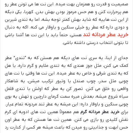
صمیمیت و قدرت رو همزمان بهت میده. این نت ها می تونن عطر رو
هم پرحرارت کنن و هم حس مرموز بودن بهش بدن. کهربا، یکی دیگه
از این نت هاییه که شاید بهش کمتر توجه بشه، اما یه تندی شیرین
و دودی داره که عطر رو خیلی سنگین و باوقار می کنه. اگه به دنبال
خرید عطر مردانه تند
هستی، حتماً باید با این نت ها آشنا باشی
تا بتونی انتخاب درستی داشته باشی.
جدای از اینا، یه سری نت های دیگه هم هستن که به “تندی” عطر
کمک می کنن، مثل جوز هندی که یه تندی ملایم و گرم داره، یا هل
که یه تندی شرقی و خاص به عطر میده. این نت ها وقتی با نت های
چوبی مثل سدر، چوب صندل یا وتیور ترکیب میشن، یه شاهکار
واقعی رو خلق می کنن. تصور کن یه عطر که اولش با تندی فلفل
سیاه شروع میشه، بعدش میره سمت گرمای دارچین و تهش یه بوی
چوبی سنگین و باوقار داره؛ این میشه یه عطر تند مردونه تمام عیار.
برای
خرید عطر مردانه گرم
هم معمولاً همین نت های ادویه ای گرم
نقش کلیدی رو بازی می کنن. همین نت ها هستن که به عطر اون
حس ابهت و جذابیتی رو میدن که باعث میشه هر کسی از کنارت رد