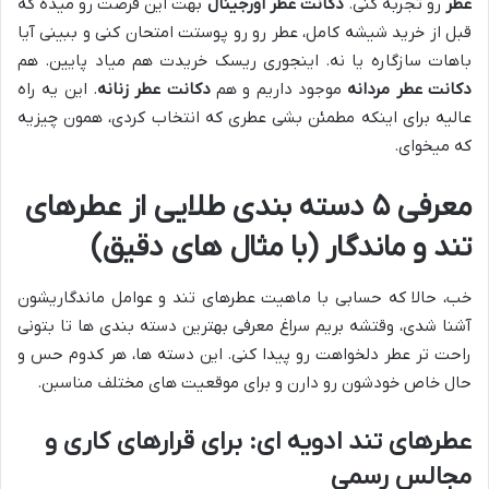
عطر
رو تجربه کنی.
دکانت عطر اورجینال
بهت این فرصت رو میده که
قبل از خرید شیشه کامل، عطر رو رو پوستت امتحان کنی و ببینی آیا
باهات سازگاره یا نه. اینجوری ریسک خریدت هم میاد پایین. هم
دکانت عطر مردانه
موجود داریم و هم
دکانت عطر زنانه
. این یه راه
عالیه برای اینکه مطمئن بشی عطری که انتخاب کردی، همون چیزیه
که میخوای.
معرفی ۵ دسته بندی طلایی از عطرهای
تند و ماندگار (با مثال های دقیق)
خب، حالا که حسابی با ماهیت عطرهای تند و عوامل ماندگاریشون
آشنا شدی، وقتشه بریم سراغ معرفی بهترین دسته بندی ها تا بتونی
راحت تر عطر دلخواهت رو پیدا کنی. این دسته ها، هر کدوم حس و
حال خاص خودشون رو دارن و برای موقعیت های مختلف مناسبن.
عطرهای تند ادویه ای: برای قرارهای کاری و
مجالس رسمی