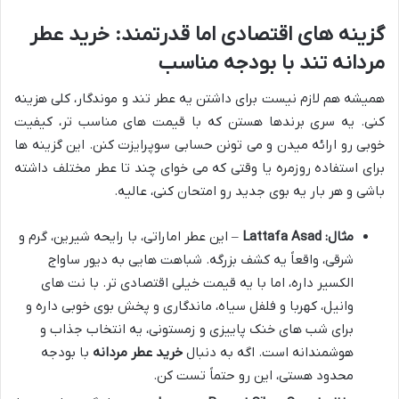
گزینه های اقتصادی اما قدرتمند:
خرید عطر
مردانه تند
با بودجه مناسب
همیشه هم لازم نیست برای داشتن یه عطر تند و موندگار، کلی هزینه
کنی. یه سری برندها هستن که با قیمت های مناسب تر، کیفیت
خوبی رو ارائه میدن و می تونن حسابی سوپرایزت کنن. این گزینه ها
برای استفاده روزمره یا وقتی که می خوای چند تا عطر مختلف داشته
باشی و هر بار یه بوی جدید رو امتحان کنی، عالیه.
مثال: Lattafa Asad
– این عطر اماراتی، با رایحه شیرین، گرم و
شرقی، واقعاً یه کشف بزرگه. شباهت هایی به دیور ساواج
الکسیر داره، اما با یه قیمت خیلی اقتصادی تر. با نت های
وانیل، کهربا و فلفل سیاه، ماندگاری و پخش بوی خوبی داره و
برای شب های خنک پاییزی و زمستونی، یه انتخاب جذاب و
هوشمندانه است. اگه به دنبال
خرید عطر مردانه
با بودجه
محدود هستی، این رو حتماً تست کن.