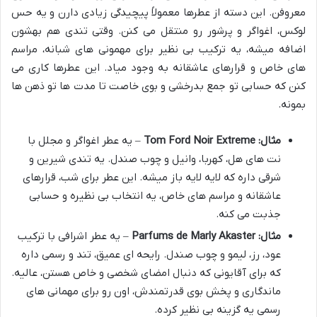
معروفن. این دسته از عطرها معمولاً پیچیدگی زیادی دارن و یه حس
لوکس، اغواگر و پرشور رو منتقل می کنن. وقتی تندی هم بهشون
اضافه میشه، یه ترکیب بی نظیر برای مهمونی های شبانه، مراسم
های خاص و قرارهای عاشقانه به وجود میاد. این عطرها کاری می
کنن که حسابی تو جمع بدرخشی و بوی خاصت تا مدت ها تو ذهن ها
بمونه.
مثال: Tom Ford Noir Extreme
– یه عطر اغواگر و مجلل با
نت های هل، کهربا، وانیل و چوب صندل. یه تندی شیرین و
شرقی داره که لایه لایه باز میشه. این عطر برای شب، قرارهای
عاشقانه و مراسم های خاص، یه انتخاب بی نظیره و حسابی
جذبت می کنه.
مثال: Parfums de Marly Akaster
– یه عطر اشرافی با ترکیب
عود، رز، لیمو و چوب صندل. رایحه ای عمیق، تند و رسمی داره
که برای آقایونی که دنبال امضای شخصی و خاص هستن، عالیه.
ماندگاری و پخش بوی قدرتمندش، اون رو برای مهمانی های
رسمی یه گزینه بی نظیر کرده.