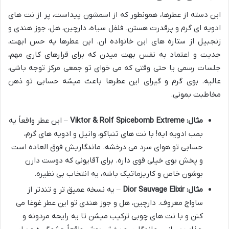
این دسته از عطرها، همونطور که از اسمشون پیداست، پر از نت های
ادویه ای گرم و پرقدرت هستن. فلفل سیاه، دارچین، هل، جوز هندی و
زنجبیل از ستاره های این خانواده ان. این عطرها یه حس ابهت،
جدیت و اعتماد به نفس بهت میدن که برای قرارهای کاری مهم،
جلسات رسمی یا حتی وقتی که می خوای تو جمعی مرکز توجه باشی،
عالیه. بوی گرم و گیرای این عطرها باعث میشه حسابی تو ذهن
مخاطبت بمونی.
مثال: Viktor & Rolf Spicebomb Extreme
– این عطر واقعاً یه
بمب ادویه ایه! با نت های تنباکو، وانیل و ادویه های گرم،
حسابی تو هوای سرد می درخشه. ماندگاریش فوق العاده است
و پخش بوی خیلی قوی داره. برای آقایونی که دوست دارن
بوشون خاص و کاریزماتیک باشه، یه انتخاب بی نظیره.
مثال: Dior Sauvage Elixir
– یه نسخه عمیق تر و تندتر از
ساواج معروف. دارچین، هل و جوز هندی تو این عطر غوغا می
کنن و با نت های چوبی ترکیب میشن تا یه رایحه مردونه و