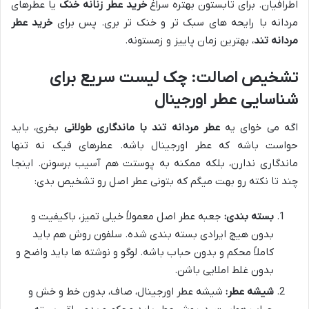
اطرافیان. برای تابستون بهتره سراغ
خرید عطر زنانه خنک
یا عطرهای
مردانه با رایحه های سبک تر و خنک تر بری. پس برای
خرید عطر
مردانه تند
، بهترین زمان پاییز و زمستونه.
تشخیص اصالت: چک لیست سریع برای
شناسایی عطر اورجینال
اگه می خوای یه
عطر مردانه تند با ماندگاری طولانی
بخری، باید
حواست باشه که عطر اورجینال باشه. عطرهای فیک نه تنها
ماندگاری ندارن، بلکه ممکنه به پوستت هم آسیب برسونن. اینجا
چند تا نکته رو بهت میگم که بتونی عطر اصل رو تشخیص بدی:
بسته بندی:
جعبه عطر اصل معمولاً خیلی تمیز، باکیفیت و
بدون هیچ ایرادی بسته بندی شده. سلفون روش هم باید
کاملاً محکم و بدون حباب باشه. لوگو و نوشته ها باید واضح و
بدون غلط املایی باشن.
شیشه عطر:
شیشه عطر اورجینال، صاف، بدون خط و خش و