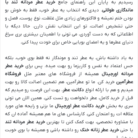
رسیدیم به پایان این راهنمای جامع
خرید عطر مردانه تند با
ماندگاری طولانی
. دیدی که انتخاب یه عطر خوب، فقط به خوش بو
بودن ختم نمیشه و فاکتورهای زیادی مثل غلظت، نوع پوست، فصل و
حتی تشخیص اصالت، تو این انتخاب نقش دارن. حالا دیگه با
اطلاعاتی که به دست آوردی، می تونی با اطمینان بیشتری بری سراغ
دنیای عطرها و یه امضای بویایی خاص برای خودت پیدا کنی.
به یاد داشته باش، یه عطر تند و موندگار نه فقط بوی خوب، بلکه
حس اعتماد به نفس و کاریزما رو بهت میده. پس برای
خرید عطر
مردانه اورجینال
همیشه از فروشگاه های معتبر مثل
فروشگاه
عطرآمین
خرید کن. ما تو عطرآمین، هم تضمین اصالت کالا رو بهت
میدیم و هم با ارائه انواع
دکانت عطر
، بهت این فرصت رو میدیم که
قبل از خرید کامل، عطر دلخواهت رو تست کنی. همین الان می تونی
سری به بخش
خرید دکانت عطر اورجینال
ما بزنی و رایحه های مورد
علاقه ات رو امتحان کنی. کارشناس های ما هم همیشه آماده ان که
با مشاوره تخصصی، بهت کمک کنن تا بهترین
خرید عطر مردانه تند
یا حتی
خرید عطر زنانه خنک
رو داشته باشی و همیشه با بوی خوبت
بدرخشی!