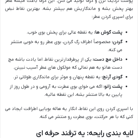
پوست نزدیک ترن و گرما تولید می کنن. این گرما باعث میشه عطر
بهتر پخش بشه و ماندگاریش هم بیشتر بشه. بهترین نقاط نبض
برای اسپری کردن عطر:
پشت گوش ها:
یه نقطه عالی برای پخش بوی خوب.
گردن:
مخصوصاً اطراف رگ گردن، بوی عطر رو به خوبی منتشر
می کنه.
داخل مچ دست:
یکی از پرطرفدارترین نقاط، اما یادت باشه مچ
دست هاتو به هم نمالی که مولکول های عطر آسیب نبینن.
گودی آرنج:
یه نقطه پنهان و موثر برای ماندگاری طولانی تر.
پشت زانو:
اگه می خوای بوی عطرت به آرومی و در طول روز از
پایین به بالا منتشر بشه، این نقطه عالیه.
با اسپری کردن روی این نقاط، انگار یه هاله بویایی اطرافت ایجاد می
کنی که با هر حرکتت، بوی عطرت رو منتشر می کنه.
لایه بندی رایحه: یه ترفند حرفه ای