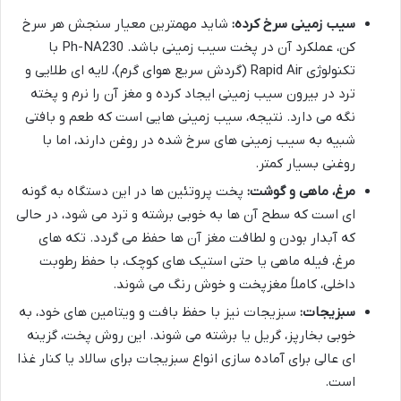
سیب زمینی سرخ کرده:
شاید مهمترین معیار سنجش هر سرخ
کن، عملکرد آن در پخت سیب زمینی باشد. Ph-NA230 با
تکنولوژی Rapid Air (گردش سریع هوای گرم)، لایه ای طلایی و
ترد در بیرون سیب زمینی ایجاد کرده و مغز آن را نرم و پخته
نگه می دارد. نتیجه، سیب زمینی هایی است که طعم و بافتی
شبیه به سیب زمینی های سرخ شده در روغن دارند، اما با
روغنی بسیار کمتر.
مرغ، ماهی و گوشت:
پخت پروتئین ها در این دستگاه به گونه
ای است که سطح آن ها به خوبی برشته و ترد می شود، در حالی
که آبدار بودن و لطافت مغز آن ها حفظ می گردد. تکه های
مرغ، فیله ماهی یا حتی استیک های کوچک، با حفظ رطوبت
داخلی، کاملاً مغزپخت و خوش رنگ می شوند.
سبزیجات:
سبزیجات نیز با حفظ بافت و ویتامین های خود، به
خوبی بخارپز، گریل یا برشته می شوند. این روش پخت، گزینه
ای عالی برای آماده سازی انواع سبزیجات برای سالاد یا کنار غذا
است.