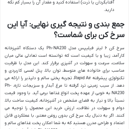
آفتابگردان یا ذرت) استفاده کنید و مقدار آن را بسیار کم نگه
دارید.
جمع بندی و نتیجه گیری نهایی: آیا این
سرخ کن برای شماست؟
سرخ کن ۶ لیتر فیلیپس مدل Ph-NA230 یک دستگاه آشپزخانه
کارآمد، زیبا و با کیفیت است که توانسته است تعادلی عالی میان
سلامت، سرعت و سهولت در آشپزی برقرار کند. این مدل با ظرفیت
مناسب برای خانواده های متوسط، توان بالا، پنل لمسی کاربردی و
تکنولوژی پیشرفته Rapid Air، تجربه پختی سالم و دلپذیر را ارائه می
دهد. از سیب زمینی ترد گرفته تا مرغ آبدار و سبزیجات تازه، Ph-
NA230 به خوبی از عهده پخت انواع غذاها برمی آید. با وجود قیمت
نسبتاً بالا و نیاز به فضای مشخص در آشپزخانه، کیفیت ساخت بالا،
دوام و سهولت در نظافت، ارزش خرید این محصول را توجیه می
کنند. اگر به دنبال یک سرخ کن بدون روغن معتبر، با عملکردی قابل
اعتماد و طراحی مدرن هستید که به شما امکان پخت غذاهای سالم و