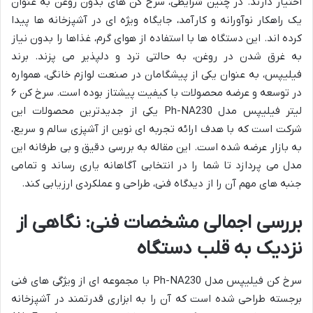
اختیار دارند. در چنین شرایطی، سرخ کن های بدون روغن به عنوان
یک راهکار نوآورانه و کارآمد، جایگاه ویژه ای در آشپزخانه ها پیدا
کرده اند. این دستگاه ها با استفاده از هوای گرم، غذاها را بدون نیاز
به غرق شدن در روغن، به حالتی ترد و دلپذیر می پزند. برند
فیلیپس، به عنوان یکی از پیشگامان در صنعت لوازم خانگی، همواره
در توسعه و عرضه محصولات با کیفیت پیشتاز بوده است. سرخ کن ۶
لیتر فیلیپس مدل Ph-NA230 یکی از جدیدترین محصولات این
شرکت است که با هدف ارائه تجربه ای نوین از آشپزی سالم و سریع،
به بازار عرضه شده است. این مقاله به بررسی دقیق و بی طرفانه این
مدل می پردازد تا شما را در انتخابی آگاهانه یاری رساند و تمامی
جنبه های مهم آن را از دیدگاه فنی، طراحی و عملکردی ارزیابی کند.
بررسی اجمالی مشخصات فنی: نگاهی از
نزدیک به قلب دستگاه
سرخ کن فیلیپس مدل Ph-NA230 با مجموعه ای از ویژگی های فنی
برجسته طراحی شده است که آن را به ابزاری قدرتمند در آشپزخانه