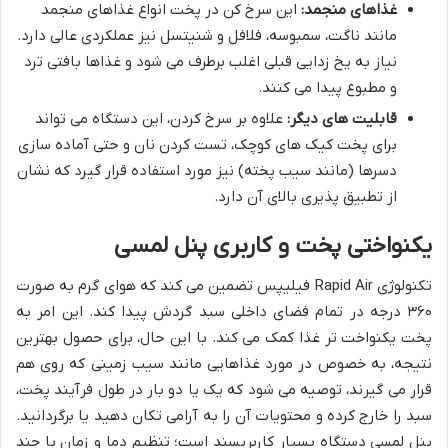
غذاهای منجمد:
این سرخ کن در پخت انواع غذاهای منجمد
مانند ناگت، سمبوسه، فلافل و شنیتسل نیز عملکردی عالی دارد.
نیاز به یخ زدایی قبلی اغلب برطرف می شود و غذاها بافتی ترد
و مطبوع پیدا می کنند.
قابلیت های دیگر:
علاوه بر سرخ کردن، این دستگاه می تواند
برای پخت کیک های کوچک، تست کردن نان و حتی آماده سازی
دسرها (مانند سیب پخته) نیز مورد استفاده قرار گیرد که نشان
از تطبیق پذیری بالای آن دارد.
یکنواختی پخت و کاربری پنل لمسی
تکنولوژی Rapid Air فیلیپس تضمین می کند که هوای گرم به صورت
۳۶۰ درجه در تمام فضای داخلی سبد گردش پیدا کند. این امر به
پخت یکنواخت تر غذا کمک می کند. با این حال، برای حصول بهترین
نتیجه، به خصوص در مورد غذاهایی مانند سیب زمینی که روی هم
قرار می گیرند، توصیه می شود که یک یا دو بار در طول فرآیند پخت،
سبد را خارج کرده و محتویات آن را به آرامی تکان دهید یا برگردانید.
پنل لمسی دستگاه بسیار کاربرپسند است؛ تنظیم دما و زمان با چند