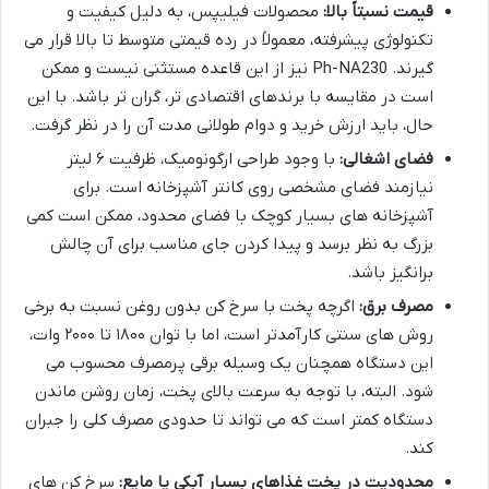
قیمت نسبتاً بالا:
محصولات فیلیپس، به دلیل کیفیت و
تکنولوژی پیشرفته، معمولاً در رده قیمتی متوسط تا بالا قرار می
گیرند. Ph-NA230 نیز از این قاعده مستثنی نیست و ممکن
است در مقایسه با برندهای اقتصادی تر، گران تر باشد. با این
حال، باید ارزش خرید و دوام طولانی مدت آن را در نظر گرفت.
فضای اشغالی:
با وجود طراحی ارگونومیک، ظرفیت ۶ لیتر
نیازمند فضای مشخصی روی کانتر آشپزخانه است. برای
آشپزخانه های بسیار کوچک با فضای محدود، ممکن است کمی
بزرگ به نظر برسد و پیدا کردن جای مناسب برای آن چالش
برانگیز باشد.
مصرف برق:
اگرچه پخت با سرخ کن بدون روغن نسبت به برخی
روش های سنتی کارآمدتر است، اما با توان ۱۸۰۰ تا ۲۰۰۰ وات،
این دستگاه همچنان یک وسیله برقی پرمصرف محسوب می
شود. البته، با توجه به سرعت بالای پخت، زمان روشن ماندن
دستگاه کمتر است که می تواند تا حدودی مصرف کلی را جبران
کند.
محدودیت در پخت غذاهای بسیار آبکی یا مایع:
سرخ کن های