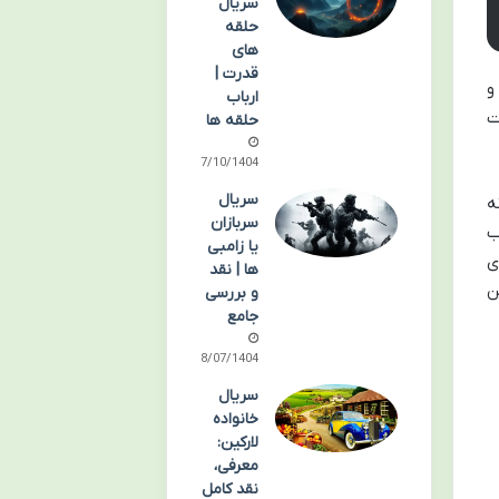
سریال
حلقه
های
قدرت |
 ۸۰ را با درام و
ارباب
ت
حلقه ها
07/10/1404
سریال
ه
سربازان
ب
یا زامبی
ی
ها | نقد
ن
و بررسی
جامع
18/07/1404
سریال
خانواده
لارکین:
معرفی،
نقد کامل