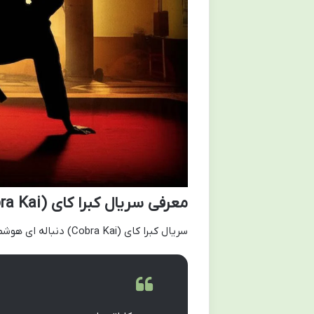
معرفی سریال کبرا کای (Cobra Kai)
سریال کبرا کای (Cobra Kai) دنباله ای هوشمندانه و پرطرفدار بر مجموعه فیلم های