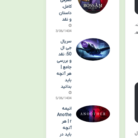
معرفی
کامل،
داستان
و نقد
.
23/06/1404
،
سریال
جی ال
50: نقد
و بررسی
جامع |
هر آنچه
باید
بدانید
15/06/1404
انیمه
Anothe
r | هر
آنچه
ل
باید در