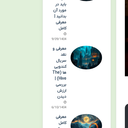
باید در
مورد آن
بدانید |
معرفی
کامل
29/09/1404
معرفی و
نقد
سریال
کندویی
ها (The
Hive) |
بررسی
ارزش
دیدن
06/10/1404
معرفی
کامل