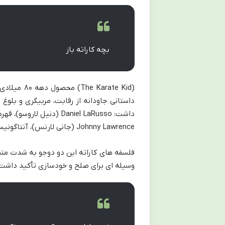
بچه کاراته باز
(
The Karate Kid
) محصول د
داستانی جاودانه از رقابت، مربیگری و بلوغ
داشت:
Daniel LaRusso
(دنیل لاروسو)، قه
Johnny Lawrence
(جانی لارنس)، آنتاگونی
فلسفه های کاراته این دو دوجو به شدت مت
وسیله ای برای صلح و خودسازی تأکید داشت