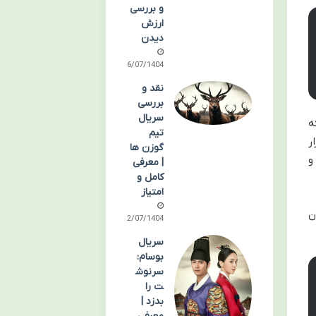
و بررسی
ارزش
دیدن
06/07/1404
نقد و
بررسی
سریال
ه
تیم
ر
گوزن ها
و
| معرفی
کامل و
امتیاز
ن
02/07/1404
سریال
بوسام:
سرنوش
ت را
بدزد |