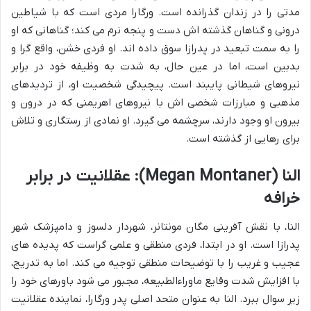
مدتی را در زندان گذرانده است. ورگارا مردی است که با شیاطین
درونی و گناهان گذشته اش دست و پنجه نرم می کند؛ گناهانی که او
را به سمت تبعید در پدرازا سوق داده اند. او فردی خشن، واقع گرا و
بدبین است، اما در عین حال، به شدت به وظیفه خود در برابر
نیروهای شیطانی پایبند است. پیچیدگی شخصیت او، از تردیدهای
مذهبی و مبارزات شخصی اش با نیروهای اهریمنی که در درون و
بیرون او وجود دارند، سرچشمه می گیرد. او نمادی از رستگاری و تلاش
برای رهایی از گذشته است.
النا (Megan Montaner): عقلانیت در برابر
خرافه
النا، با نقش آفرینی مگان مونتانر، شهردار دلسوز و دامپزشک شهر
پدرازا است. او در ابتدا، فردی منطقی و علمی گراست که پدیده های
عجیب و غریب را با توضیحات منطقی توجیه می کند. اما به تدریج،
با افزایش شدت وقایع ماوراءالطبیعه، مجبور می شود باورهای خود را
زیر سوال ببرد. النا به عنوان متحد اصلی پدر ورگارا، نماینده عقلانیت