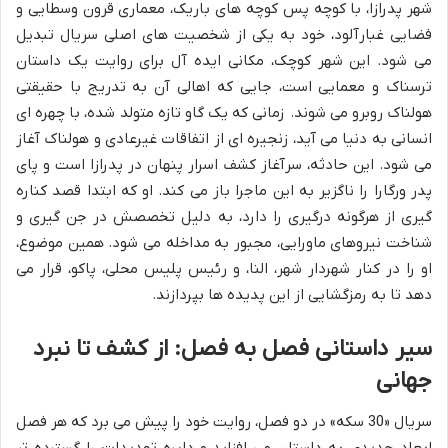
شهر پدرازا، با کوچه پس کوچه های باریک، معماری قرون وسطایی و
فضایی غبارآلود، خود به یکی از شخصیت های اصلی سریال تبدیل
می شود. این شهر کوچک، مکانی ایده آل برای روایت یک داستان
ترسناک و معمایی است، جایی که اهالی آن به تدریج با حقیقتی
هولناک روبرو می شوند. زمانی که یک گاو تازه متولد شده، با چهره ای
انسانی به دنیا می آید، زنجیره ای از اتفاقات غیرعادی و هولناک آغاز
می شود. این حادثه، سرآغاز کشف اسرار پنهان در پدرازا است و پای
پدر ورگارا را ناگزیر به این ماجرا باز می کند. او که ابتدا قصد کناره
گیری از هرگونه درگیری را دارد، به دلیل تخصصش در جن گیری و
شناخت نیروهای ماورایی، مجبور به مداخله می شود. همین موضوع،
او را در کنار شهردار شهر، النا، و رئیس پلیس محلی، پاکو، قرار می
دهد تا به رمزگشایی از این پدیده ها بپردازند.
سیر داستانی فصل به فصل: از کشف تا نبرد
جهانی
سریال «30 سکه» در دو فصل، روایت خود را پیش می برد که هر فصل
ابعاد جدیدی به داستان می افزاید و دایره تهدیدات را گسترده تر