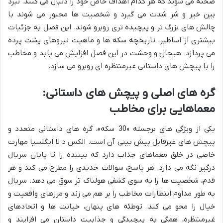
صحنه می شوند که هر کدام اهداف خاص خود را دنبال می کنند. نبرد
بین خیر و شر شدت می گیرد و شخصیت ها مجبور می شوند با
چالش های بزرگ تر و پیچیده تری روبرو شوند. این فصل به جزئیات
بیشتری از اساطیر، تاریخچه سکه ها و ماهیت نیروهای پشت پرده
می پردازد. هیجان و وحشت در این فصل افزایش می یابد و مخاطب
را با پیچش های داستانی غیرمنتظره ای روبرو می سازد.
گره های اصلی و پیچش های داستانی:
معماهایی برای مخاطب
یکی از ویژگی های برجسته «30 سکه»، گره های داستانی متعدد و
پیچش های غیرقابل پیش بینی آن است. الکس د لا ایگلسیا مهارت
خاصی در خلق معماهای جذاب دارد که بیننده را تا پایان سریال
درگیر نگه می دارد. هر پاسخ، سوالات جدیدی را مطرح می کند و هر
قدم، شخصیت ها را به سوی کشفی هولناک تر سوق می دهد. سریال
به طور مداوم انتظارات مخاطب را بر هم می زند و مرزهای واقعیت و
خیال را محو می کند. توطئه های پنهان، خیانت ها و اتحادهای
غیرمنتظره، همگی به پیچیدگی و جذابیت داستان می افزایند و