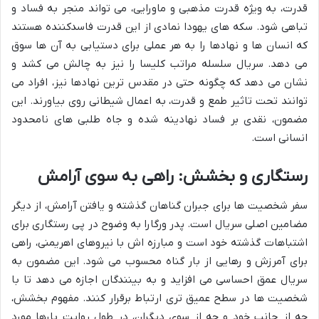
قدرت، به ویژه قدرت مذهبی و ماورایی، می تواند منجر به فساد و
تباهی شود. سکه های یهودا نمادی از این قدرت فاسدکننده هستند
که انسان ها و نهادها را به هر عملی برای دستیابی به آن ها سوق
می دهد. سریال سلسله مراتب کلیسا را نیز به چالش می کشد و
نشان می دهد که چگونه حتی در مقدس ترین نهادها نیز، افراد می
توانند تحت تاثیر طمع و قدرت، به اعمال شیطانی روی بیاورند. این
مضمون، نقدی بر فساد نهادینه شده و جاه طلبی های نامحدود
انسانی است.
رستگاری و بخشش: راهی به سوی آرامش
سفر شخصیت ها برای جبران گناهان گذشته و یافتن آرامش، از دیگر
مضامین اصلی سریال است. پدر ورگارا به وضوح در پی رستگاری برای
اشتباهات گذشته خود است و مبارزه اش با نیروهای اهریمنی، راهی
برای آمرزش و رهایی از بار گناه محسوب می شود. این مضمون به
سریال عمق احساسی می افزاید و به بینندگان اجازه می دهد تا با
شخصیت ها در سطح عمیق تری ارتباط برقرار کنند. مفهوم بخشش،
چه از جانب خود و چه از سوی دیگران، در طول روایت بارها مورد