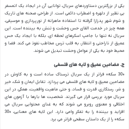
یکی از بزرگترین دستاوردهای سریال، توانایی آن در ایجاد یک اتمسفر
بی نظیر از دلهره و اضطراب دائمی است. از طراحی صحنه های تاریک
و شوم شهر پدرازا گرفته تا استفاده ماهرانه از نورپردازی و موسیقی،
همه چیز در خدمت القای حس وحشت و تنش به بیننده است. این
سریال نه تنها با جامپ اسکرهای لحظه ای، بلکه با ایجاد یک حس
عمیق از ناراحتی و انتظار، به قلب ترس مخاطب نفوذ می کند. فضا و
محیط خود به یکی از عوامل وحشت تبدیل می شوند.
ج. مضامین عمیق و لایه های فلسفی
«30 سکه» فراتر از یک سریال ترسناک ساده است و به کاوش در
مضامین عمیق و لایه های فلسفی می پردازد. تقابل ایمان و شک، خیر
و شر، رستگاری، قدرت و فساد، و حتی ماهیت واقعیت، همگی در این
سریال مورد بررسی قرار می گیرند. شخصیت ها بارها با آزمون های
اخلاقی و معنوی روبرو می شوند که به غنای محتوایی سریال می
افزاید و بیننده را به تفکر وامی دارد. این لایه های معنایی، «30
سکه» را از یک داستان سطحی فراتر می برد.