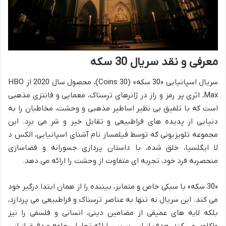
معرفی و نقد سریال 30 سکه
سریال اسپانیایی «30 سکه» (30 Coins)، محصول سال 2020 از HBO
Max، اثری پر رمز و راز در ژانرهای ترسناک، معمایی و فانتزی مذهبی
است که با تلفیق بی نظیر اساطیر مذهبی و وحشت، مخاطبان را به
دنیایی از پدیده های فراطبیعی و تقابل خیر و شر می برد. این
مجموعه تلویزیونی که توسط فیلمساز نام آشنای اسپانیایی، الکس د
لا ایگلسیا، خلق شده، با داستان پردازی جسورانه و فضاسازی
منحصربه فرد خود، تجربه ای متفاوت از وحشت را ارائه می دهد.
«30 سکه» با سبکی خاص و متمایز، بیننده را از همان ابتدا درگیر خود
می کند. این سریال نه تنها به عناصر ترسناک و فراطبیعی می پردازد،
بلکه لایه های عمیقی از مضامین دینی، انسانی و فلسفی را نیز
واکاوی می کند. هدف از این بررسی، ارائه تحلیلی جامع و دقیق از این