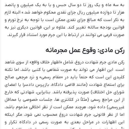
به سه ماه و یک روز تا دو سال حبس و یا به یک میلیون و پانصد
هزار تا دوازده میلیون ریال جزای نقدی محکوم خواهد شد.» البته لازم
به ذکر است که مبالغ جزای نقدی ممکن است با توجه به نرخ تورم و
قوانین بودجه سالانه تغییر کند. علاوه بر این، قوانین دیگری نیز به
صورت فرعی می توانند در ارتباط با این جرم مورد استناد قرار گیرند.
رکن مادی: وقوع عمل مجرمانه
رکن مادی جرم شهادت دروغ، شامل «اظهار خلاف واقع» از سوی شاهد
است. این اظهار می تواند به صورت شفاهی یا کتبی باشد، اما نکته
کلیدی این است که حتماً باید در «مقام رسمی» و نزد مرجعی صالح
برای استماع شهادت (مانند قاضی دادگاه، بازپرس دادسرا یا اعضای
شورای حل اختلاف) صورت پذیرفته باشد. بنابراین، شهادتی که خارج
از این مراجع رسمی (مثلاً در کلانتری ها، جلسات خصوصی یا محافل
غیررسمی) داده شود، هرچند ممکن است از نظر اخلاقی مذموم باشد،
اما از نظر قانونی، جرم شهادت دروغ محسوب نمی شود، مگر اینکه
این اظهارات در مراحل بعدی به صورت رسمی در دادگاه تکرار و