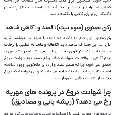
تأیید شوند. همچنین، برای کذب محسوب شدن شهادت، لازم است
که این اظهارات بر نتیجه پرونده تأثیرگذار باشند یا حداقل پتانسیل
تأثیرگذاری بر رأی قاضی را داشته باشند.
رکن معنوی (سوء نیت): قصد و آگاهی شاهد
رکن معنوی این جرم، به «قصد مجرمانه» یا «سوء نیت» شاهد اشاره
دارد. به این معنا که شاهد باید
آگاهانه
و
عامدانه
مطلبی را برخلاف
حقیقت ابراز کند. اگر فردی به دلیل فراموشی، اشتباه در تشخیص یا
عدم آگاهی از واقعیت، شهادت خلاف واقع دهد، جرم شهادت دروغ
محقق نمی شود؛ چرا که عنصر قصد و اراده بر خلافگویی وجود نداشته
است. بنابراین، اثبات اینکه شاهد می دانسته و می خواسته که دروغ
بگوید، از اهمیت بالایی برخوردار است.
چرا شهادت دروغ در پرونده های مهریه
رخ می دهد؟ (ریشه یابی و مصادیق)
پرونده های مهریه اغلب با احساسات شدید و منافع مالی گره خورده