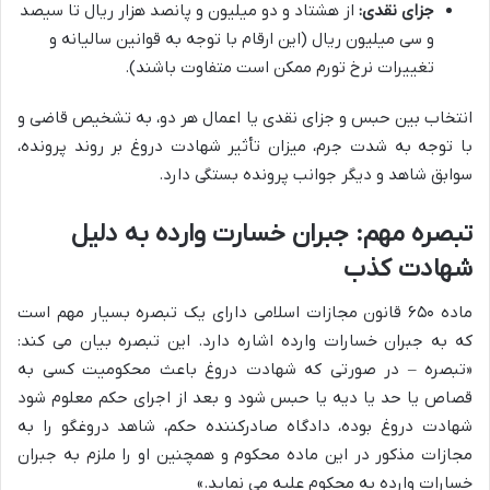
جزای نقدی:
از هشتاد و دو میلیون و پانصد هزار ریال تا سیصد
و سی میلیون ریال (این ارقام با توجه به قوانین سالیانه و
تغییرات نرخ تورم ممکن است متفاوت باشند).
انتخاب بین حبس و جزای نقدی یا اعمال هر دو، به تشخیص قاضی و
با توجه به شدت جرم، میزان تأثیر شهادت دروغ بر روند پرونده،
سوابق شاهد و دیگر جوانب پرونده بستگی دارد.
تبصره مهم: جبران خسارت وارده به دلیل
شهادت کذب
ماده ۶۵۰ قانون مجازات اسلامی دارای یک تبصره بسیار مهم است
که به جبران خسارات وارده اشاره دارد. این تبصره بیان می کند:
«تبصره – در صورتی که شهادت دروغ باعث محکومیت کسی به
قصاص یا حد یا دیه یا حبس شود و بعد از اجرای حکم معلوم شود
شهادت دروغ بوده، دادگاه صادرکننده حکم، شاهد دروغگو را به
مجازات مذکور در این ماده محکوم و همچنین او را ملزم به جبران
خسارات وارده به محکوم علیه می نماید.»