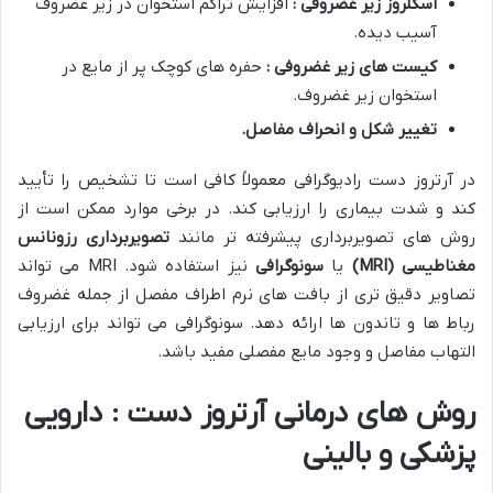
اسکلروز زیر غضروفی :
افزایش تراکم استخوان در زیر غضروف
آسیب دیده.
کیست های زیر غضروفی :
حفره های کوچک پر از مایع در
استخوان زیر غضروف.
تغییر شکل و انحراف مفاصل
.
در آرتروز دست رادیوگرافی معمولاً کافی است تا تشخیص را تأیید
کند و شدت بیماری را ارزیابی کند. در برخی موارد ممکن است از
روش های تصویربرداری پیشرفته تر مانند
تصویربرداری رزونانس
مغناطیسی
(MRI)
یا
سونوگرافی
نیز استفاده شود. MRI می تواند
تصاویر دقیق تری از بافت های نرم اطراف مفصل از جمله غضروف
رباط ها و تاندون ها ارائه دهد. سونوگرافی می تواند برای ارزیابی
التهاب مفاصل و وجود مایع مفصلی مفید باشد.
روش های درمانی آرتروز دست : دارویی
پزشکی و بالینی