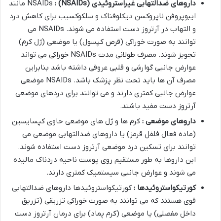
داروهای ضدالتهابی غیراستروئیدی
(NSAIDs) :
NSAIDs مانند
ایبوپروفن ناپروکسن دیکلوفناک و سلکوکسیب برای کاهش درد
و التهاب در آرتروز دست استفاده می شوند. NSAIDs می
توانند به صورت خوراکی (قرص کپسول) یا موضعی (ژل کرم)
تجویز شوند. مصرف طولانی مدت NSAIDs خوراکی می تواند
عوارض جانبی گوارشی و قلبی عروقی داشته باشد بنابراین
مصرف آن ها باید تحت نظر پزشک باشد. NSAIDs موضعی
عوارض جانبی کمتری دارند و می توانند برای دردهای موضعی
آرتروز دست مفید باشند.
داروهای موضعی :
کرم ها و ژل های موضعی حاوی کپسایسین
(ماده فعال فلفل قرمز) یا داروهای ضدالتهابی موضعی می
توانند برای تسکین درد موضعی آرتروز دست استفاده شوند.
این داروها به طور مستقیم روی پوست ناحیه دردناک مالیده
می شوند و عوارض جانبی سیستمیک کمتری دارند.
کورتیکواستروئیدها :
کورتیکواستروئیدها داروهای ضدالتهابی
قوی هستند که می توانند به صورت خوراکی تزریقی (تزریق
داخل مفصلی) یا موضعی (کرم پماد) برای درمان آرتروز دست