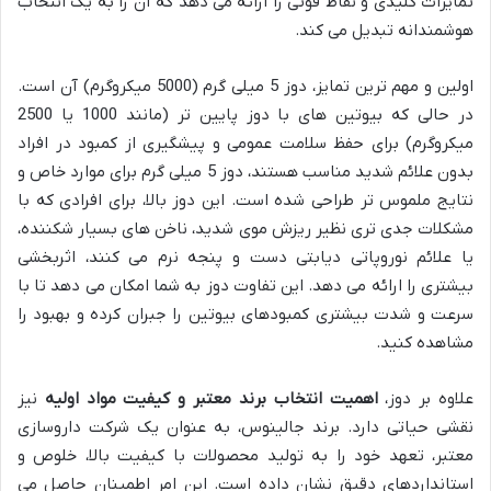
تمایزات کلیدی و نقاط قوتی را ارائه می دهد که آن را به یک انتخاب
هوشمندانه تبدیل می کند.
اولین و مهم ترین تمایز، دوز 5 میلی گرم (5000 میکروگرم) آن است.
در حالی که بیوتین های با دوز پایین تر (مانند 1000 یا 2500
میکروگرم) برای حفظ سلامت عمومی و پیشگیری از کمبود در افراد
بدون علائم شدید مناسب هستند، دوز 5 میلی گرم برای موارد خاص و
نتایج ملموس تر طراحی شده است. این دوز بالا، برای افرادی که با
مشکلات جدی تری نظیر ریزش موی شدید، ناخن های بسیار شکننده،
یا علائم نوروپاتی دیابتی دست و پنجه نرم می کنند، اثربخشی
بیشتری را ارائه می دهد. این تفاوت دوز به شما امکان می دهد تا با
سرعت و شدت بیشتری کمبودهای بیوتین را جبران کرده و بهبود را
مشاهده کنید.
علاوه بر دوز،
اهمیت انتخاب برند معتبر و کیفیت مواد اولیه
نیز
نقشی حیاتی دارد. برند جالینوس، به عنوان یک شرکت داروسازی
معتبر، تعهد خود را به تولید محصولات با کیفیت بالا، خلوص و
استانداردهای دقیق نشان داده است. این امر اطمینان حاصل می