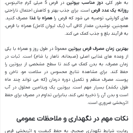
به طور کلی،
دوز مناسب بیوتین
در قرص 5 میلی گرم جالینوس،
روزانه یک عدد قرص
است. برای جذب بهتر و کاهش احتمال ناراحتی
های گوارشی، توصیه می شود که قرص را
همراه با غذا
مصرف کنید.
همچنین، نوشیدن مقدار کافی آب (یک لیوان کامل) همراه با قرص،
به فرآیند بلع و جذب کمک می کند.
بهترین زمان مصرف قرص بیوتین
معمولاً در طول روز و همراه با یکی
از وعده های غذایی اصلی (صبحانه، ناهار یا شام) است. ثبات در
زمان مصرف، به بدن کمک می کند تا سطح مشخصی از بیوتین را
حفظ کند. برای مشاهده نتایج محسوس در سلامت مو، ناخن و
پوست، مصرف منظم و تکمیل دوره درمان (که می تواند چند ماه
طول بکشد) بسیار مهم است. بیوتین یک ویتامین محلول در آب
است و بدن آن را ذخیره نمی کند، بنابراین تداوم در مصرف برای حفظ
اثربخشی ضروری است.
نکات مهم در نگهداری و ملاحظات عمومی
رعایت شرایط نگهداری صحیح، به حفظ کیفیت و اثربخشی قرص