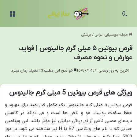
تغییر پوسته
منو
مجله موسیقی ایرانی
/
پزشکی
قرص بیوتین ۵ میلی گرم جالینوس | فواید،
عوارض و نحوه مصرف
آخرین به روز رسانی: 16/07/1404
خواندن این مطلب 13 دقیقه زمان میبرد
ویژگی های قرص بیوتین 5 میلی گرم جالینوس
قرص بیوتین 5 میلی گرم جالینوس یک مکمل قدرتمند برای بهبود و
حفظ سلامت پوست، مو و ناخن ها است و می تواند در کاهش
دردهای عصبی ناشی از نوروپاتی دیابتی نیز مؤثر باشد. این ویتامین
حیاتی که با نام های ویتامین B7 یا H نیز شناخته می شود، در دوز
5000 میکروگرم، راه حلی اثربخش برای جبران کمبودها و ارتقاء