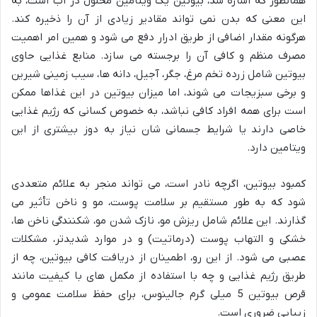
همانطور که اشاره شد، بیوتین یک ویتامین محلول در آب است، به
این معنی که بدن نمی تواند مقادیر زیادی از آن را ذخیره کند.
هرگونه مقدار اضافی از طریق ادرار دفع می شود و همین امر اهمیت
مصرف منظم و کافی آن را برجسته می سازد. منابع غذایی حاوی
بیوتین شامل زرده تخم مرغ، جگر، آجیل، دانه ها، سیب زمینی شیرین
و برخی سبزیجات می شوند، اما میزان بیوتین در این غذاها ممکن
است برای همه افراد کافی نباشد، به خصوص کسانی که رژیم غذایی
خاصی دارند یا شرایط جسمانی شان نیاز به دوز بیشتری از این
ویتامین دارد.
کمبود بیوتین، اگرچه نادر است، می تواند منجر به علائم متعددی
شود که به طور مستقیم بر سلامت پوست، مو و ناخن تأثیر می
گذارند. این علائم شامل ریزش مو، نازک شدن مو، شکنندگی ناخن ها،
خشکی و التهاب پوست (درماتیت) و در موارد شدیدتر، مشکلات
عصبی می شود. از این رو، اطمینان از دریافت کافی بیوتین، چه از
طریق رژیم غذایی و چه با استفاده از مکمل های با کیفیت مانند
قرص بیوتین 5 میلی گرم جالینوس، برای حفظ سلامت عمومی و
زیبایی ضروری است.