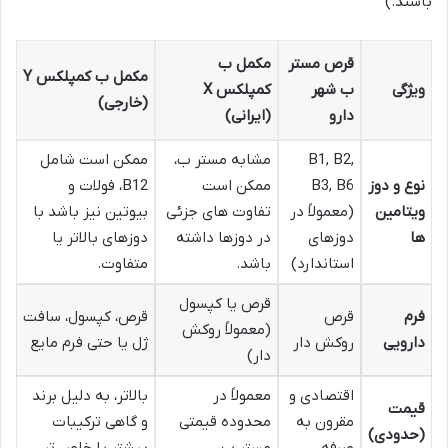
باشند.)
قرص مستر
مکمل ب
مکمل ب کمپلکس Y
ویژگی
ب شهر
کمپلکس X
(خارجی)
دارو
(ایرانی)
B1, B2,
مشابه مستر ب،
ممکن است شامل
نوع و دوز
B3, B6
ممکن است
B12، فولات و
ویتامین
(معمولاً در
تفاوت های جزئی
بیوتین نیز باشد با
ها
دوزهای
در دوزها داشته
دوزهای بالاتر یا
استاندارد)
باشد.
متفاوت.
قرص یا کپسول
فرم
قرص
قرص، کپسول، سافت
(معمولاً روکش
دارویی
روکش دار
ژل یا حتی فرم مایع
دار)
اقتصادی و
معمولاً در
بالاتر، به دلیل برند
قیمت
مقرون به
محدوده قیمتی
و گاهی ترکیبات
(حدودی)
صرفه
مستر ب
بیشتر یا خاص تر