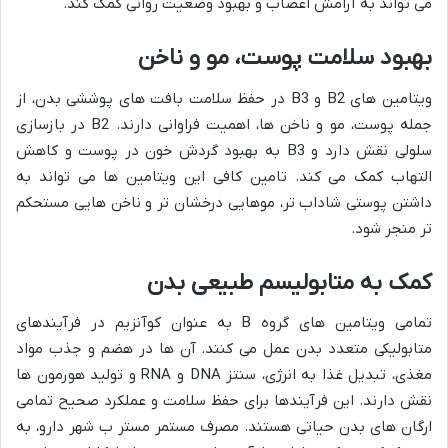
می تواند به آرامش اعصاب و بهبود وضعیت روانی کمک کند.
بهبود سلامت پوست، مو و ناخن
ویتامین های B2 و B3 در حفظ سلامت بافت های پوششی بدن، از
جمله پوست، مو و ناخن ها، اهمیت فراوانی دارند. B2 در بازسازی
سلولی نقش دارد و B3 به بهبود گردش خون در پوست و کاهش
التهاب کمک می کند. تامین کافی این ویتامین ها می تواند به
داشتن پوستی شاداب تر، موهایی درخشان تر و ناخن هایی مستحکم
تر منجر شود.
کمک به متابولیسم طبیعی بدن
تمامی ویتامین های گروه B به عنوان کوآنزیم در فرآیندهای
متابولیکی متعدد بدن عمل می کنند. آن ها در هضم و جذب مواد
مغذی، تبدیل غذا به انرژی، سنتز DNA و RNA و تولید هورمون ها
نقش دارند. این فرآیندها برای حفظ سلامت و عملکرد صحیح تمامی
ارگان های بدن حیاتی هستند. مصرف مستمر مستر ب شهر دارو، به