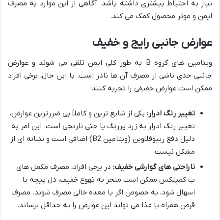
نیاز به احتیاط بیشتری داشته باشد. آگاهی از این موارد به مصرف
ایمن و موثر محصول کمک می کند.
عوارض جانبی رایج و خفیف
ویتامین های گروه B به طور کلی ایمن تلقی می شوند و عوارض
جانبی جدی ناشی از مصرف آن ها نادر است. با این حال، برخی افراد
ممکن است عوارض خفیفی را تجربه کنند:
تغییر رنگ ادرار:
یکی از شایع ترین و کاملاً بی ضررترین عوارض،
تغییر رنگ ادرار به زرد پررنگ یا حتی نارنجی است. این امر به
دلیل دفع ریبوفلاوین (ویتامین B2) اضافی است و نشانه ای از
مشکل نیست.
ناراحتی های گوارشی خفیف:
در برخی افراد، مصرف مکمل های
ب کمپلکس ممکن است منجر به تهوع خفیف، دل پیچه یا
اسهال شود، به خصوص اگر با معده خالی مصرف شوند. مصرف
قرص همراه با غذا می تواند این عوارض را به حداقل برساند.