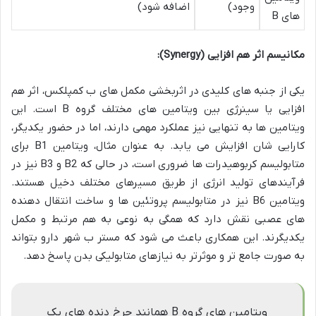
وجود)
اضافه شود)
های B
مکانیسم اثر هم افزایی (Synergy):
یکی از جنبه های کلیدی در اثربخشی مکمل های ب کمپلکس، اثر هم
افزایی یا سینرژی بین ویتامین های مختلف گروه B است. این
ویتامین ها به تنهایی نیز عملکرد مهمی دارند، اما در حضور یکدیگر،
کارایی شان افزایش می یابد. به عنوان مثال، ویتامین B1 برای
متابولیسم کربوهیدرات ها ضروری است، در حالی که B2 و B3 نیز در
فرآیندهای تولید انرژی از طریق مسیرهای مختلف دخیل هستند.
ویتامین B6 نیز در متابولیسم پروتئین ها و ساخت انتقال دهنده
های عصبی نقش دارد که همگی به نوعی به هم مرتبط و مکمل
یکدیگرند. این همکاری باعث می شود که مستر ب شهر دارو بتواند
به صورت جامع تر و موثرتر به نیازهای متابولیکی بدن پاسخ دهد.
ویتامین های گروه B همانند چرخ دنده های یک