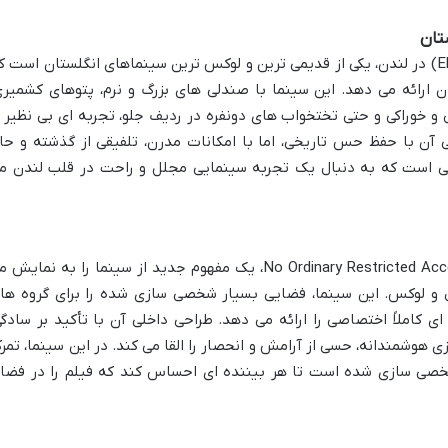
سینما الکتریک پورتوبلو (Electric Portobello) در لندن، یکی از قدیمی ترین و لوکس ترین سینماهای انگلستان است 
 ارائه می دهد. این سینما با صندلی های بزرگ و نرم، پتوهای کشمیری
و خوراکی و حتی تختخواب های دونفره در ردیف جلو، تجربه ای بی نظیر ا
ی آن با حفظ حس تاریخی، اما با امکانات مدرن، تلفیقی از گذشته و حا
نی است که به دنبال یک تجربه سینمایی مجلل و راحت در قلب لندن م
سینمای N.O.R.A در توکیو، با نام کامل No Ordinary Restricted Access، یک مفهوم جدید از سینما را به نمای
 و لوکس. این سینما، فضایی بسیار شخصی سازی شده را برای گروه ها
ی کاملاً اختصاصی را ارائه می دهد. طراحی داخلی آن با تأکید بر سادگی
ی هوشمندانه، حسی از آرامش و انحصار را القا می کند. در این سینما، تمرک
صی سازی شده است تا هر بیننده ای احساس کند که فیلم را در فضا