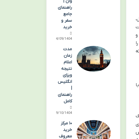
وان |
راهنمای
جامع
،
سفر و
ت
خرید
و
14/09/1404
ا
مدت
ه
زمان
اعلام
نتیجه
ویزای
انگلیس
ا
|
راهنمای
کامل
09/10/1404
بک
۱۰ مرکز
ای
خرید
ش
معروف