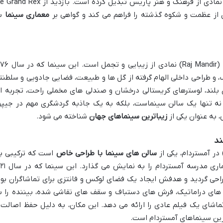
ی از عظمت و شکوه گذشته را فراهم می کند و گواهی بر
معماری سینما
ب
در شهر صورتی جیپور هند، سینما راج مندر (Raj Mandir) نمادی از زیب
، و طراحی داخلی الهام گرفته از گل ها و طبیعت، فضایی جادویی و سلطنت
ی بلند، لوسترهای کریستالی درخشان و صندلی های مخملی راحت، تجربه ا
ر نه تنها یک سالن سینماست، بلکه به یک جاذبه گردشگری مهم در جیپو
 به عنوان یکی از
زیباترین سینماهای جهان
شناخته می شود.
سالن های سینما با طراحی خاص
است که ترکیبی ب
نظیر از سبک های آرت دکو، آرت نوو و معماری مدرسه آمستر
راحی گردید و هدفش ایجاد یک فضای لوکس و فانتزی برای تماشاگران بود
ی های دراماتیک، فرش های دستباف و سقف های نقاشی شده، بیننده را ب
تماشای یک فیلم عادی را ارائه می دهد. این مکان، به دلیل حفظ اصالت 
ین سینماهای آمستردام است.