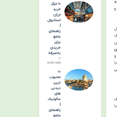
ه
۱۰ مرکز
و
خرید
ارزان
استانبول
|
ل
راهنمای
ک
جامع
ن
برای
خریدی
ن
به‌صرفه
و
ا
29/09/1404
ی
۱۰
محبوب
ترین
دیدنی
های
ک
سالونیک
|
ا
راهنمای
جامع