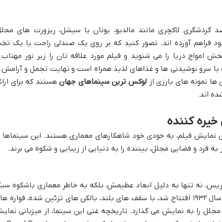
 گردشگری لاکچری مانند مالدیو، یونان یا سیشل، ریزورت های مجلل
خود فراهم آورده اند. تصور کنید که بر روی یک صندلی راحت یا یک تخ
 امواج دریا را می شنوید و فیلم مورد علاقه تان را زیر نور مهتاب 
 با سرو نوشیدنی ها و غذاهای لذیذ همراه است و نهایت تجمل و آرامش ر
ن ها نمونه های بارزی از
لوکس ترین سینماهای جهان
هستند که برای ارائ
ده اند.
خیره کننده
ان نمایش فیلم، به خودی خود شاهکارهای معماری هستند. این سینماها ب
 فرد و فضایی مجلل، بیننده را به دنیایی از زیبایی و شکوه می برند.
 سینمای اروپا، Le Grand Rex در پاریس، نه تنها به دلیل ابعاد عظیمش، بلکه به خاطر معماری باشکوه س
آرت دکو خود مشهور است. این سالن که در سال ۱۹۳۲ افتتاح شد، با سقف های بلند، بالکن های تزئین شده، فواره ه
جلل را به نمایش می گذارد. تاریخچه غنی این سینما، از میزبانی نمای