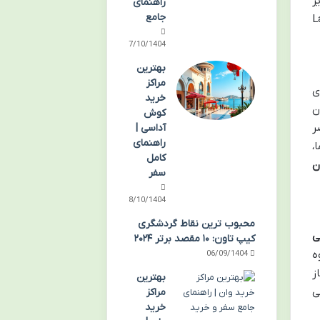
ر
راهنمای
جامع
دنج و صمیمی آن، همراه با نمایش آثار منتخب و میزبانی مراسم های فرهنگی، La
07/10/1404
بهترین
مراکز
ی
خرید
ن
کوش
ر
آداسی |
راهنمای
،
کامل
ن
سفر
08/10/1404
محبوب ترین نقاط گردشگری
ی
کیپ تاون: ۱۰ مقصد برتر ۲۰۲۴
ه
06/09/1404
ز
بهترین
ی
مراکز
خرید