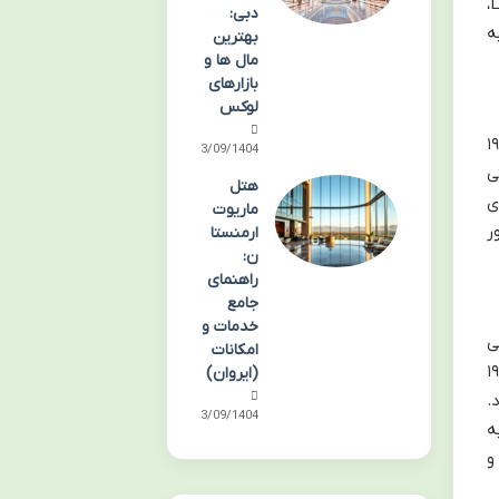
های بزرگ تا مراسم های سینمایی، آن را به نمادی از فرهنگ و هنر پاریس تبدیل کرده است. بازدید از Le Grand Rex،
دبی:
ه
بهترین
مال ها و
بازارهای
لوکس
ایی و تجمل است. این سینما که در سال ۱۹۷۶
03/09/1404
ی
هتل
ی
ماریوت
ر
ارمنستا
ن:
راهنمای
جامع
خدمات و
ی
امکانات
دام را به نمایش می گذارد. این سینما که در سال ۱۹۲۱
(ایروان)
.
03/09/1404
ه
و