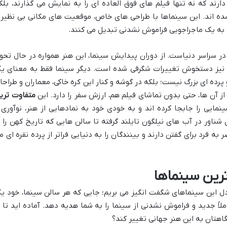
رند که نه تنها فیلم های فوق العاده ای را به نمایش می گذارند، بلک
ده اند. این سینماها با طراحی های خاص، موقعیت های مکانی بی نظیر 
 به یک ماجراجویی فراموش نشدنی تبدیل می کنند.
در سراسر دنیاست. از دوران پیدایش سینما، این هنر همواره در حال تحو
م نیز دستخوش تغییرات شگرفی شده است. دیگر سینما فقط به معنای ی
ده ای بزرگ نیست؛ بلکه در گوشه و کنار این کره خاکی، معماران و طراحا
 از آن ها، حتی بدون تماشای فیلم هم، ارزش سفر را دارد. این
متفاوت تری
نمایی را جابجا کرده اند و به خودی خود به نمادهایی از هنر، نوآوری 
ناور در آب های نیلگون تایلند گرفته تا سالن هایی که تاریخ کهن را ب
به فرد برای گفتن دارند و بینندگان را به دنیایی فراتر از پرده نقره ای م
رین سینماها
 دل این سینماهای شگفت انگیز می بریم؛ جایی که هر سالن سینما، خود ی
لاً جدید و فراموش نشدنی از سینما را به شما هدیه دهد. آماده اید تا ب
اهتان به این هنر جهانی تغییر کند؟