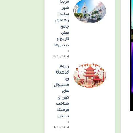
مریدا
شهر
سفید:
راهنمای
جامع
سفر،
تاریخ و
دیدنی‌ها
02/10/1404
رسوم
گذشتگا
ن:
فستیوال‌
های
کهن و
شناخت
فرهنگ
باستان
01/10/1404