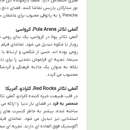
هنری اختصاص دارد. سقف بازشونده این قایق،
Peniche را به پاتوقی محبوب برای عاشقان سینما و تجربه های متفاوت در پایتخت فرانسه تبدیل کرده است.
آمفی تئاتر Pula Arena، کرواسی
آمفی تئاتر پولا در کرواسی، یک بنای رومی
روباز با شکوه تبدیل می شود. تماشای فیلم د
رومی بوده اند، حسی از شگفتی و ارتباط با 
سینما، تجربه ای فراموش نشدنی را برای باز
بلکه به عنوان یک جاذبه فرهنگی و گردشگ
محسوب می گردد.
آمفی تئاتر Red Rocks، کلرادو، آمریکا
در قلب طبیعت خیره کننده کلرادو، آمفی تئاتر رد راکس (Red Rocks) قرار دارد 
منحصر به فرد
در فضای باز دنیا را ارائه 
ساخته شده، بیشتر به خاطر کنسرت های زن
استثنایی نیز تبدیل می شود. تماشای فی
آکوستیک فوق العاده ای دارند، تجربه ای سحر