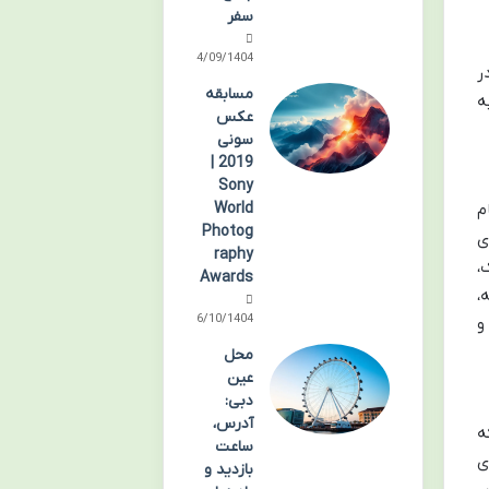
سفر
24/09/1404
ر
مسابقه
ه
عکس
سونی
2019 |
Sony
World
م
Photog
ای
raphy
،
Awards
،
06/10/1404
و
محل
عین
دبی:
آدرس،
نتیک که
ساعت
 های
بازدید و