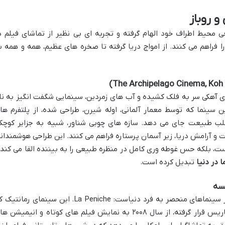
 روباز
ی محیط اطراف خود الهام گرفته و تجربه ای بی نظیر از تماشای فیلم د
 فراهم می کنند. از امواج دریا گرفته تا صخره های عظیم، همه و همه ب
ای آهکی سر به فلک کشیده و آب های زمردین، سینمایی شگفت انگیز به نا
ا» در سال ۲۰۱۲ خلق شد. این سینما که توسط معمار آلمانی، اوله شیرن، طراحی شده، از پلتفرم ه
لب طبیعت جای می دهد. سازه های چوبی شناور، شبیه به جزایر کوچک
ت و آرامش دریا، زیر آسمان پرستاره فراهم می کنند. این طراحی هوشمندانه
ت، بلکه حس غوطه وری کامل در منظره طبیعی را به بیننده القا می کند 
 در دنیا
تبدیل کرده است.
پاریس، شهر نور و عشق، میزبان یکی دیگر از سینماهای منحصر به فرد دنیاست: La Peniche. این سینمای رما
در یک قایق سنتی فرانسوی در کانال های پاریس قرار گرفته، از سال ۲۰۰۸ به نمایش فیلم های کوتاه و انیمیشن