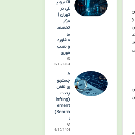
الکترونی
کی در
ن
تهران |
و
مرکز
ن
تخصص
ی
د
مشاوره
،
و نصب
ف
فوری
15/10/1404
۵.
جستجو
ی نقض
ن
پتنت
ن
(Infring
ement
Search)
:
14/10/1404
م