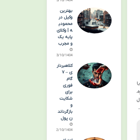
05/10/1404
بهترین
وکیل در
محمودی
ه | وکلای
پایه یک
و مجرب
03/10/1404
کلاهبردار
ی – ۷
گام
ا
فوری
،
برای
شکایت
ل
و
.
بازگرداند
ن پول
02/10/1404