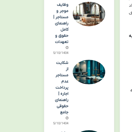
وظایف
د
موجر و
ک
مستاجر |
راهنمای
کامل
حقوق و
ه
تعهدات
05/10/1404
شکایت
از
مستاجر
عدم
پرداخت
اجاره |
راهنمای
حقوقی
جامع
05/10/1404