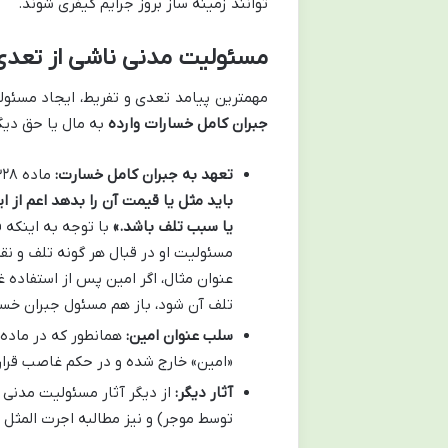
توانند زمینه ساز بروز جرایم کیفری شوند.
مسئولیت مدنی ناشی از تعدی
مهمترین پیامد تعدی و تفریط، ایجاد مسئو
جبران کامل خسارات وارده
به مال یا حق دی
تعهد به جبران کامل خسارت:
ماده ۳۲۸ قانون مدنی مقرر می دارد:
باید مثل یا قیمت آن را بدهد اعم از ا
یا سبب تلف باشد.»
با توجه به اینکه 
مسئولیت او در قبال هر گونه تلف و ن
عنوان مثال، اگر امین پس از استفاده غی
تلف آن شود، باز هم مسئول جبران خس
سلب عنوان امین:
«امین» خارج شده و در حکم غاصب قرار
آثار دیگر:
از دیگر آثار مسئولیت مدنی م
توسط موجر) و نیز مطالبه اجرت المثل ا