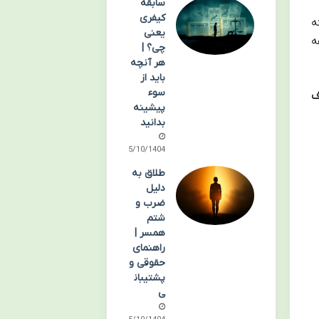
سابقه
کیفری
ه
یعنی
ه
چی؟ |
هر آنچه
باید از
سوء
ف
پیشینه
بدانید
05/10/1404
طلاق به
دلیل
ضرب و
شتم
همسر |
راهنمای
حقوقی و
پشتیبان
ی