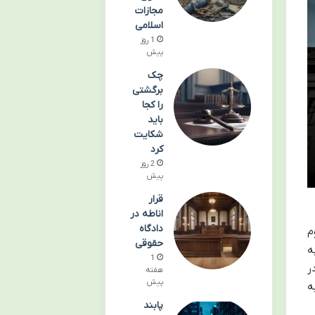
مجازات
اسلامی
1 روز
پیش
چک
برگشتی
را کجا
باید
شکایت
کرد
2 روز
پیش
قرار
اناطه در
دادگاه
م
حقوقی
ه
1
ر
هفته
پیش
ه
پابند