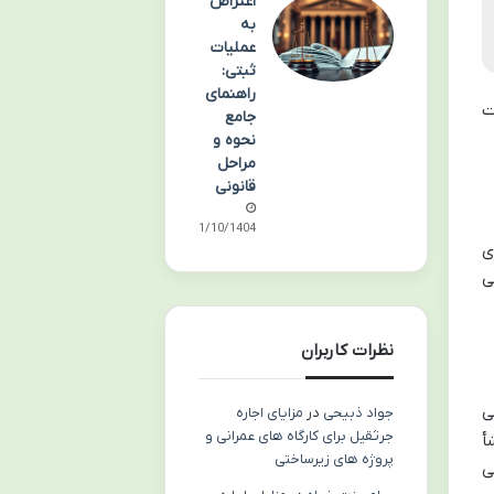
اعتراض
به
عملیات
ثبتی:
راهنمای
ت
جامع
نحوه و
مراحل
قانونی
01/10/1404
ی
ی
نظرات کاربران
ی
جواد ذبیحی
در
مزایای اجاره
جرثقیل برای کارگاه های عمرانی و
أ
پروژه های زیرساختی
ی