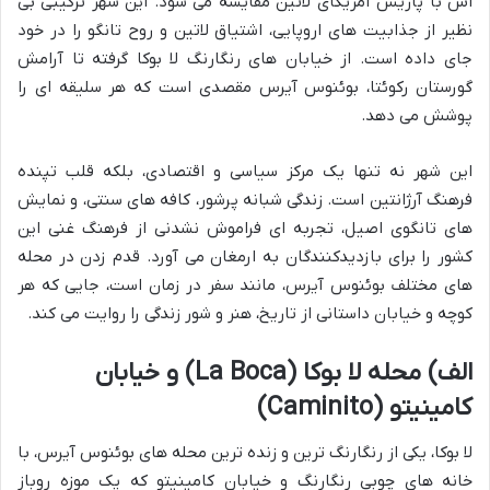
اش با پاریس آمریکای لاتین مقایسه می شود. این شهر ترکیبی بی
نظیر از جذابیت های اروپایی، اشتیاق لاتین و روح تانگو را در خود
جای داده است. از خیابان های رنگارنگ لا بوکا گرفته تا آرامش
گورستان رکوئتا، بوئنوس آیرس مقصدی است که هر سلیقه ای را
پوشش می دهد.
این شهر نه تنها یک مرکز سیاسی و اقتصادی، بلکه قلب تپنده
فرهنگ آرژانتین است. زندگی شبانه پرشور، کافه های سنتی، و نمایش
های تانگوی اصیل، تجربه ای فراموش نشدنی از فرهنگ غنی این
کشور را برای بازدیدکنندگان به ارمغان می آورد. قدم زدن در محله
های مختلف بوئنوس آیرس، مانند سفر در زمان است، جایی که هر
کوچه و خیابان داستانی از تاریخ، هنر و شور زندگی را روایت می کند.
الف) محله لا بوکا (La Boca) و خیابان
کامینیتو (Caminito)
لا بوکا، یکی از رنگارنگ ترین و زنده ترین محله های بوئنوس آیرس، با
خانه های چوبی رنگارنگ و خیابان کامینیتو که یک موزه روباز