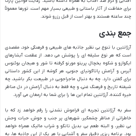
آفتابی و کرم ضد آفتاب به همراه داشته باشید. رعایت قوانین پارک
برای حفاظت از آثار باستانی و طبیعی بسیار مهم است. تورها معمولاً
چند ساعته هستند و بهتر است از قبل رزرو شوند.
جمع بندی
آرژانتین با تنوع بی نظیر جاذبه های طبیعی و فرهنگی خود، مقصدی
است که هر نوع سلیقه ای را پوشش می دهد. از عظمت آبشارهای
ایگوازو و شکوه یخچال پریتو مورنو گرفته تا شور و هیجان بوئنوس
آیرس و آرامش پاتاگونیای جنوبی، هر گوشه از این کشور داستانی
برای گفتن دارد. چه به دنبال ماجراجویی در طبیعت بکر باشید، چه
شیفته تاریخ و فرهنگ غنی، و چه فقط به دنبال آرامش در دل مناظر
خیره کننده، آرژانتین تمام این ها را برای شما به ارمغان می آورد.
سفر به آرژانتین تجربه ای فراموش نشدنی را رقم خواهد زد که با
خاطراتی از مناظر چشمگیر، شهرهای پر جنب و جوش، حیات وحش
بی نظیر، و البته طعم بی بدیل تانگو و شراب مالیک همراه خواهد
بود. برنامه ریزی دقیق سفر و آشنایی با هر یک از این جاذبه ها، به