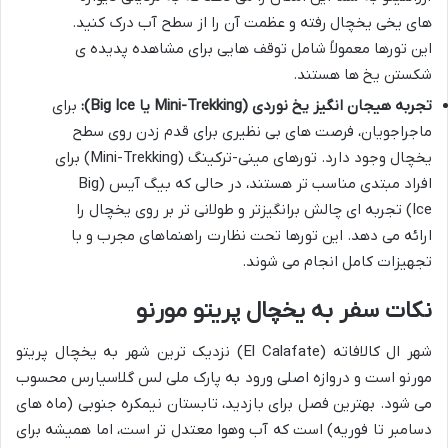
های یخی یخچال رفته و عظمت آن را از سطح آب درک کنید.
این تورها معمولاً شامل توقف هایی برای مشاهده پدیده ی
شکستن یخ ها هستند.
تجربه هیجان انگیز یخ نوردی (Mini-Trekking یا Big Ice):
برای
ماجراجویان، فرصت های بی نظیری برای قدم زدن روی سطح
یخچال وجود دارد. تورهای مینی-ترکینگ (Mini-Trekking) برای
افراد مبتدی مناسب تر هستند، در حالی که بیگ آیس (Big
Ice) تجربه ای چالش برانگیزتر و طولانی تر بر روی یخچال را
ارائه می دهد. این تورها تحت نظارت راهنماهای مجرب و با
تجهیزات کامل انجام می شوند.
نکات سفر به یخچال پریتو مورنو
شهر ال کالافاته (El Calafate) نزدیک ترین شهر به یخچال پریتو
مورنو است و دروازه اصلی ورود به پارک ملی لس گلاسیارس محسوب
می شود. بهترین فصل برای بازدید، تابستان نیمکره جنوبی (ماه های
دسامبر تا فوریه) است که آب وهوا معتدل تر است، اما همیشه برای