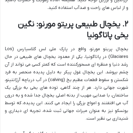
آرژانتین و برزیل توجه کنید. همیشه آماده رطوبت و حشرات باشید
و از لباس های راحت و ضدآب استفاده کنید.
۲. یخچال طبیعی پریتو مورنو: نگین
یخی پاتاگونیا
یخچال پریتو مورنو، واقع در پارک ملی لس گلاسیارس (Los
Glaciares) در پاتاگونیا، یکی از معدود یخچال های طبیعی در حال
رشد دنیا و منظره ای مسحورکننده است که کمتر کسی می تواند از آن
چشم بپوشد. این یخچال غول پیکر به دلیل پدیده منحصر به فرد
شکستن و سقوط قطعات عظیم یخ (calving) در آب دریاچه آرژانتینو،
شهرت جهانی دارد. هر از چند گاهی، توده های یخی به بزرگی یک
ساختمان، با صدایی مهیب از بدنه اصلی یخچال جدا شده و به درون
آب می افتفتند و امواج بزرگی را ایجاد می کنند. این پدیده، که توسط
یونسکو نیز به عنوان میراث جهانی ثبت شده، تجربه ای دیداری و
شنیداری بی نظیر است.