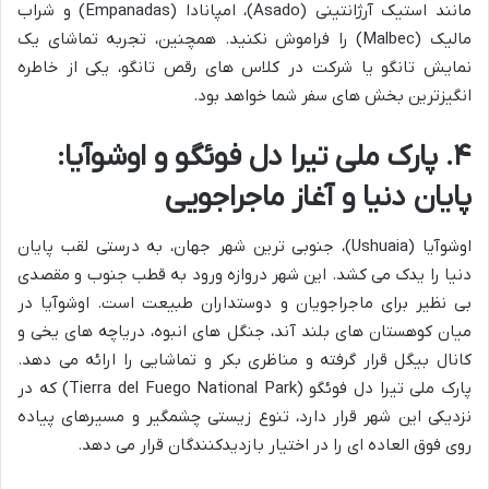
مانند استیک آرژانتینی (Asado)، امپانادا (Empanadas) و شراب
مالیک (Malbec) را فراموش نکنید. همچنین، تجربه تماشای یک
نمایش تانگو یا شرکت در کلاس های رقص تانگو، یکی از خاطره
انگیزترین بخش های سفر شما خواهد بود.
۴. پارک ملی تیرا دل فوئگو و اوشوآیا:
پایان دنیا و آغاز ماجراجویی
اوشوآیا (Ushuaia)، جنوبی ترین شهر جهان، به درستی لقب پایان
دنیا را یدک می کشد. این شهر دروازه ورود به قطب جنوب و مقصدی
بی نظیر برای ماجراجویان و دوستداران طبیعت است. اوشوآیا در
میان کوهستان های بلند آند، جنگل های انبوه، دریاچه های یخی و
کانال بیگل قرار گرفته و مناظری بکر و تماشایی را ارائه می دهد.
پارک ملی تیرا دل فوئگو (Tierra del Fuego National Park) که در
نزدیکی این شهر قرار دارد، تنوع زیستی چشمگیر و مسیرهای پیاده
روی فوق العاده ای را در اختیار بازدیدکنندگان قرار می دهد.