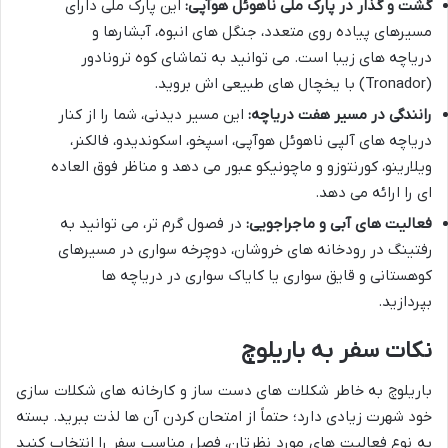
گشت و گذار در پارک ملی ناهوئل هوآپی:
این پارک ملی دارای
مسیرهای پیاده روی متعدد، جنگل های انبوه، آبشارها و
دریاچه های زیبا است. می توانید به تماشای کوه ترونادور
(Tronador) با یخچال های طبیعی اش بروید.
رانندگی در مسیر هفت دریاچه:
این مسیر دیدنی، شما را از کنار
دریاچه های آلپی ناهوئل هوآپی، اسپخو، اسکوندیدو، فالکنر،
ویلارینو، کورنتوزو و ماچونیکو عبور می دهد و مناظر فوق العاده
ای را ارائه می دهد.
فعالیت های آبی و ماجراجویی:
در فصول گرم تر، می توانید به
رفتینگ در رودخانه های خروشان، دوچرخه سواری در مسیرهای
کوهستانی و قایق سواری یا کایاک سواری در دریاچه ها
بپردازید.
نکات سفر به باریلوچ
باریلوچ به خاطر شکلات های دست ساز و کارخانه های شکلات سازی
خود شهرت زیادی دارد؛ حتماً از امتحان کردن آن ها لذت ببرید. بسته
به نوع فعالیت های مورد نظرتان، فصل مناسب سفر را انتخاب کنید