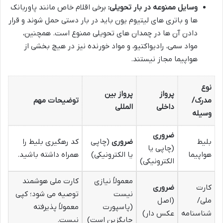
وسایل ممنوعه در بار تحویلی:
برخی اقلام خاص مانند پاوربانک
ها و باتری های لیتیوم یون باید در بار دستی حمل شوند و قرار
دادن آن ها در چمدان های تحویلی ممنوع است. همچنین،
مواد سمی، رادیواکتیو، و مواد خورنده نیز در هیچ بخشی از
هواپیما مجاز نیستند.
نوع
پرواز
پرواز بین
مدرک/
توضیحات مهم
داخلی
المللی
وسیله
ضروری
بلیط
ضروری
(چاپی
کد رهگیری بلیط را
(چاپی یا
هواپیما
یا الکترونیکی)
همراه داشته باشید.
الکترونیکی)
معمولاً نیازی
کارت ملی هوشمند
کارت
ضروری
نیست
توصیه می شود؛ کپی
ملی/
(اصل
(پاسپورت
معمولاً پذیرفته
شناسنامه
عکس دار)
جایگزین است)
نیست.