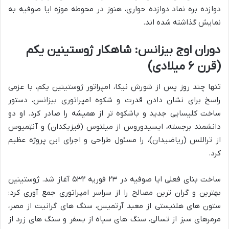
دوازده بره نماد دوازده حواری، هنوز در محوطه موزه ایا صوفیه به
نمایش گذاشته شده اند.
دوران اوج بیزانس: شاهکار ژوستینین یکم
(قرن ۶ میلادی)
تنها چند روز پس از شورش نیکا، امپراتور ژوستینین یکم، با عزمی
راسخ برای نشان دادن قدرت و شکوه امپراتوری بیزانس، دستور
ساخت کلیسایی جدید و باشکوه تر از همیشه را صادر کرد. او دو
دانشمند برجسته، ایسیدوروس از میلتوس (فیزیکدان) و آنتِمیوس
از تراللس (ریاضیدان)، را مسئول طراحی و اجرای این پروژه عظیم
کرد.
ساخت بنای فعلی ایا صوفیه در ۲۳ فوریه ۵۳۲ آغاز شد. ژوستینین
بهترین و گران ترین مصالح را از سراسر امپراتوری جمع آوری کرد:
ستون های هلنیستی از معبد آرتمیس، سنگ های گرانیت از مصر،
مرمرهای سبز از تسالی، سنگ های سیاه از بسفر و سنگ های زرد از