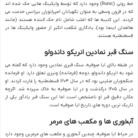
خط رونی (Runic) وجود دارد که توسط وایکینگ هایی حک شده اند
که در قرون وسطی به عنوان نگهبانان امپراتوران بیزانس خدمت می
کردند. این کتیبه ها که اغلب شامل نام حک کننده هستند (مانند
هالفدان اینجا بود)، یادگاری شگفت انگیز از حضور وایکینگ ها در
قسطنطنیه هستند.
سنگ قبر نمادین انریکو داندولو
در طبقه بالای ایا صوفیه، سنگ قبری نمادین وجود دارد که گفته می
شود به انریکو داندولو، دوجه (فرمانده) ونیزی تعلق دارد. او فرمانده
جنگجویان صلیبی بود که در سال ۱۲۰۴ قسطنطنیه را غارت کردند. او
در سال ۱۲۰۵ درگذشت و در ایا صوفیه به خاک سپرده شد. اگرچه
مکان دقیق قبر او نامشخص است، اما این سنگ قبر یادآور یکی از
تاریک ترین دوره های تاریخ ایا صوفیه است.
آبخوری ها و مکعب های مرمر
در حیاط ایا صوفیه، چندین آبخوری و مکعب های مرمرین وجود دارد