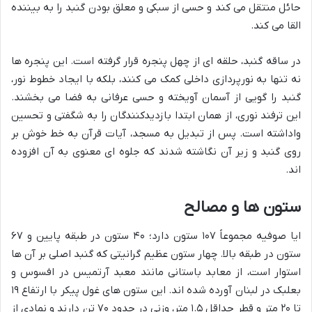
حائل منتقل می کند و حسی از سبکی و معلق بودن گنبد را به بیننده
القا می کند.
در ساقه گنبد، حلقه ای از چهل پنجره قرار گرفته است. این پنجره ها
نه تنها به نورپردازی داخلی کمک می کنند، بلکه با ایجاد خطوط نور،
گنبد را گویی از آسمان آویخته و حسی عرفانی به فضا می بخشند.
این ترفند نوری، از همان ابتدا بازدیدکنندگان را به شگفتی و تحسین
واداشته است. پس از تبدیل به مسجد، آیات قرآن به خط خوش بر
روی گنبد و زیر آن نگاشته شدند که جلوه ای معنوی به آن افزوده
اند.
ستون ها و مصالح
ایا صوفیه مجموعاً ۱۰۷ ستون دارد؛ ۴۰ ستون در طبقه پایین و ۶۷
ستون در طبقه بالا. چهار ستون عظیم گرانیتی که گنبد اصلی بر آن ها
استوار است، از معابد باستانی مانند معبد آرتمیس در افسوس و
بعلبک در لبنان آورده شده اند. این ستون های غول پیکر با ارتفاع ۱۹
تا ۲۰ متر و قطر حداقل ۱.۵ متر، وزنی در حدود ۷۰ تن دارند و نمادی از