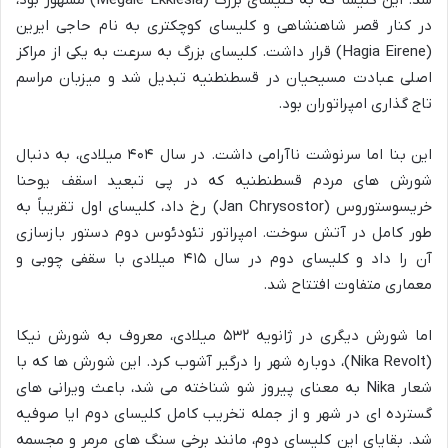
در کنار قصر شاهنشاهی و کلیسای کوچکتری به نام حاجی ایرین
(Hagia Eirene) قرار داشت. کلیسای بزرگ به سرعت به یکی از مراکز
اصلی عبادت مسیحیان در قسطنطنیه تبدیل شد و میزبان مراسم
تاج گذاری امپراتوران بود.
این بنا اما سرنوشت ناآرامی داشت. در سال ۴۰۴ میلادی، به دنبال
شورش های مردم قسطنطنیه که در پی تبعید اسقف یوحنا
خریسوستوروس (Jan Chrysostor) رخ داد، کلیسای اول تقریباً به
طور کامل در آتش سوخت. امپراتور تئودئوس دوم دستور بازسازی
آن را داد و کلیسای دوم در سال ۴۱۵ میلادی با سقفی چوبی و
معماری متفاوت افتتاح شد.
اما شورش دیگری در ژانویه ۵۳۲ میلادی، معروف به شورش نیکا
(Nika Revolt)، دوباره شهر را درگیر آشوب کرد. این شورش ها که با
شعار Nika به معنای پیروز شو شناخته می شد، باعث ویرانی های
گسترده ای در شهر و از جمله تخریب کامل کلیسای دوم ایا صوفیه
شد. بقایای این کلیسای دوم، مانند برخی سنگ های مرمر و مجسمه