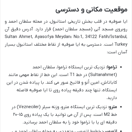
موقعیت مکانی و دسترسی
ایا صوفیه در قلب بخش تاریخی استانبول، در محله سلطان احمد و
روبروی مسجد آبی (مسجد سلطان احمد) قرار دارد. آدرس دقیق آن
Sultan Ahmet, Ayasofya Meydanı No:1, 34122 Fatih/İstanbul,
Turkey است. دسترسی به ایا صوفیه از نقاط مختلف استانبول بسیار
آسان است:
تراموا:
نزدیک ترین ایستگاه تراموا، سلطان احمد
(Sultanahmet) در خط T1 است. این خط از نقاط مهمی مانند
کاباتاش، امین اُنو و فاتیح عبور می کند. با پیاده شدن در این
ایستگاه، تنها چند دقیقه پیاده روی تا ایا صوفیه فاصله
دارید.
مترو:
نزدیک ترین ایستگاه مترو، وزنه سیلر (Vezneciler) در
خط M2 است. پس از آن می توانید با یک پیاده روی ۱۵-۲۰
دقیقه ای یا با تراموا خود را به سلطان احمد برسانید.
اتوبوس:
خطوط اتوبوس متعددی به محله سلطان احمد می