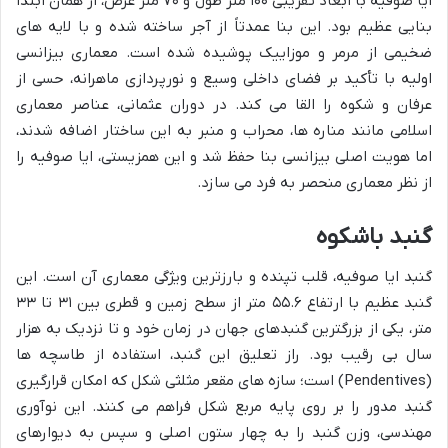
ایا صوفیه با ابعاد تقریبی ۱۰۰ متر طول و ۷۰ متر عرض، از همان ابتدا
بنایی عظیم بود. این بنا عمدتاً از آجر ساخته شده و با لایه های
ضخیمی از مرمر و موزاییک پوشیده شده است. معماری بیزانسی
اولیه با تأکید بر فضای داخلی وسیع و نورپردازی ماهرانه، حسی از
عرفان و شکوه را القا می کند. در دوران عثمانی، عناصر معماری
اسلامی مانند مناره ها، محراب و منبر به این ساختار اضافه شدند،
اما هویت اصلی بیزانسی بنا حفظ شد و این همزیستی، ایا صوفیه را
از نظر معماری منحصر به فرد می سازد.
گنبد باشکوه
گنبد ایا صوفیه، قلب تپنده و بارزترین ویژگی معماری آن است. این
گنبد عظیم با ارتفاع ۵۵.۶ متر از سطح زمین و قطری بین ۳۱ تا ۳۳
متر، یکی از بزرگترین گنبدهای جهان در زمان خود و تا نزدیک به هزار
سال بی رقیب بود. راز تعلیق این گنبد، استفاده از طاسچه ها
(Pendentives) است؛ سازه های مقعر مثلثی شکل که امکان قرارگیری
گنبد مدور را بر روی پایه مربع شکل فراهم می کنند. این نوآوری
مهندسی، وزن گنبد را به چهار ستون اصلی و سپس به دیوارهای