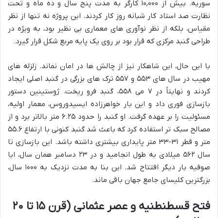
سوریه. بیش از ۱۰,۰۰۰ کارگر به مدت پنج سال و ده ماه و تحت
نظارت صد استاد کار شبانه روز کار کردند. این پروژه نه تنها از نظر
مقیاس، بلکه از نظر نوآوری های معماری بی نظیر بود، به ویژه در
طراحی گنبد مرکزی که قرار بود بر روی یک پایه مربع شکل قرار گیرد.
با این حال، این شاهکار نیز از چالش ها در امان نماند. زلزله های
مهیب در سال های ۵۵۳ و ۵۵۷ ترک های بزرگی در گنبد اصلی ایجاد
کردند و نهایتاً در ۷ می ۵۵۸، گنبد فرو ریخت. ژوستینین دستور
بازسازی فوری داد و این بار خواهرزاده ایسیدوروس، معمار اولیه،
مسئولیت را بر عهده گرفت. او گنبد را حدود ۶.۲۵ متر بالاتر برد و از
مصالح سبک تر استفاده کرد که باعث شد گنبد کنونی با ارتفاع ۵۵.۶
متر و قطر ۳۱-۳۳ متر پایداری بیشتری داشته باشد. این بازسازی تا
سال ۵۶۲ میلادی به طول انجامید و در ۲۳ دسامبر همان سال، ایا
صوفیه بار دیگر افتتاح شد. این بنا به مدت نزدیک به ۱۰۰۰ سال،
بزرگترین کلیسای جامع جهان باقی ماند.
فتح قسطنطنیه و عصر عثمانی (قرن ۱۵ تا ۲۰