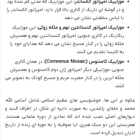
موزاییک امپراتور الکساندر:
این موزاییک که مدتی گم شده بود
و در گوشه ای تاریک از گالری بالا قرار دارد، امپراتور الکساندر را
با لباس سلطنتی نشان می دهد.
موزاییک امپراتور کنستانتین نهم و ملکه زوئی:
این موزاییک
رنگارنگ در گالری جنوبی، امپراتور کنستانتین نهم و همسرش
ملکه زوئی را در کنار مسیح نشان می دهد که هدایای خود را
به کلیسا تقدیم می کنند.
موزاییک کامننوس (Comnenus Mosaic):
در همان گالری
جنوبی، موزاییکی دیگر امپراتور ژان دوم کامننوس و همسرش
ملکه ایرین را در کنار حضرت مریم و مسیح کودک به تصویر می
کشد.
علاوه بر این ها، خوشنویسی های عظیم اسلامی شامل اسامی الله،
محمد و خلفای راشدین، به صورت دایره ای شکل در اطراف گنبد و
دیوارهای اصلی نصب شده اند که نمادی از دوره عثمانی هستند.
همزیستی این دو سبک هنری، ایا صوفیه را به موزه ای زنده از تاریخ
ادیان تبدیل کرده است.