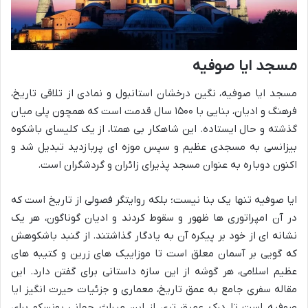
مسجد ایا صوفیه
مسجد ایا صوفیه، نگین درخشان استانبول و نمادی از تلاقی تاریخ،
فرهنگ و ادیان، بنایی با ۱۵۰۰ سال قدمت است که همچون پلی میان
گذشته و حال ایستاده. این شاهکار بی همتا، از یک کلیسای باشکوه
بیزانسی به مسجدی عظیم و سپس موزه ای پربازدید تبدیل شد و
اکنون دوباره به عنوان مسجد پذیرای زائران و گردشگران است.
ایا صوفیه تنها یک بنا نیست؛ بلکه روایتگر فصولی از تاریخ است که
در آن امپراتوری ها ظهور و سقوط کردند و ادیان گوناگون، هر یک
نشانه ای از خود بر پیکره آن به یادگار گذاشتند. از گنبد باشکوهش
که گویی بر آسمان معلق است تا موزاییک های زرین و کتیبه های
عظیم اسلامی، هر گوشه از این سازه داستانی برای گفتن دارد. این
مقاله سفری جامع به عمق تاریخ، معماری و جزئیات حیرت انگیز ایا
صوفیه است تا درک عمیق تری از این میراث جهانی یونسکو برای