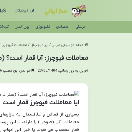
ارز دیجیتال
وکی
پزشکی
اقتصادی
تکنولوژی
بین الملل
گردشگ
مجله موسیقی ایرانی
/
ارز دیجیتال
/
معاملات فیوچرز: آ
معاملات فیوچرز: آیا قمار است؟ (ص
آخرین به روز رسانی: 23/05/1404
خواندن این مطلب 16 دقیقه زمان میبرد
ایا معاملات فیوچرز قمار است
بسیاری از فعالان و علاقمندان به بازارها
معاملات آتی (فیوچرز) را دارند، با این پر
قمار محسوب می شوند یا خیر. این ابهام، 