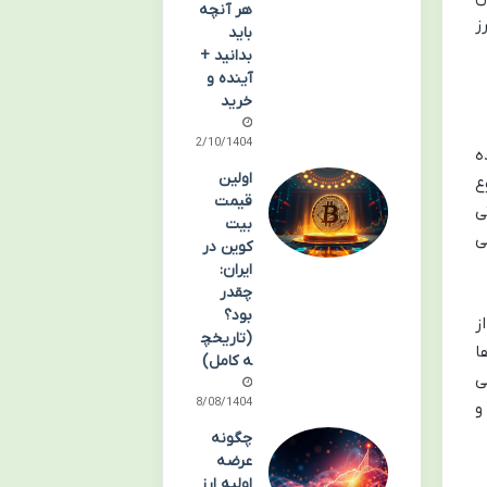
هر آنچه
ز
باید
بدانید +
آینده و
خرید
12/10/1404
ه
اولین
ع
قیمت
ی
بیت
ی
کوین در
ایران:
چقدر
بود؟
ز
(تاریخچ
ا
ه کامل)
ی
28/08/1404
و
چگونه
عرضه
اولیه ارز