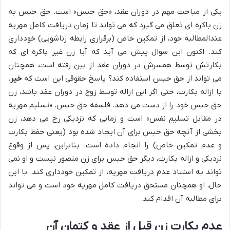
یکی از مباحث مهم در دوران عقد، «حق حبس» است. حق حبس به
زن باکره ای تعلق می گیرد که می تواند تا زمان دریافت کامل مهریه
عندالمطالبه خود، از تمکین خاص (برقراری رابطه زناشویی) خودداری
کند. اکنون این سوال پیش می آید که آیا زن غیر باکره ای که
بکارتش توسط همسرش در دوران عقد از بین رفته است، همچنان
می تواند از حق حبس استفاده کند؟ پاسخ حقوقی این است که
خیر
.
با ازاله بکارت، حتی اگر این ازاله توسط زوج در دوران عقد باشد، زن
حق حبس خود را از دست می دهد. فلسفه حق حبس، «تسلیم مهریه
در مقابل تسلیم نفس» است و زمانی که نزدیکی رخ می دهد، زن
بخشی از آنچه حق حبس برای آن ایجاد شده بود (یعنی حفظ بکارت
و عدم تمکین خاص) را انجام داده است. بنابراین، پس از وقوع
نزدیکی و ازاله بکارت، دیگر حق حبس برای زن متصور نیست و او نمی
تواند به استناد عدم دریافت مهریه، از تمکین خودداری کند. با این
حال، او همچنان مستحق دریافت کامل مهریه خود است و می تواند
برای مطالبه آن اقدام کند.
عدم بکارت زن قبل از عقد و کتمان آن