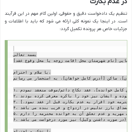
در عدم بکارت
تنظیم یک دادخواست دقیق و حقوقی، اولین گام مهم در این فرآیند
است. در اینجا یک نمونه کلی ارائه می شود که باید با اطلاعات و
جزئیات خاص هر پرونده تکمیل گردد:
بسمه تعالی

 قضایی [نام شهرستان محل اقامت زوجه یا محل وقوع عقد]
با سلام و احترام،

هان]، ساکن [آدرس کامل خواهان]، به استحضار می رسانم:
۱. در تاریخ [تاریخ وقوع عقد]، به موجب سند نکاحیه شماره [شماره سند نکاحیه]، صادره از دفترخانه ازدواج شماره [شماره دفترخانه]، واقع در [آدرس دفترخانه]، با خوانده محترمه سرکار خانم [نام و نام خانوادگی خوانده (زوجه)]، فرزند [نام پدر خوانده]، به کد ملی [کد ملی خوانده]، ساکن [آدرس کامل خوانده]، عقد نکاح دائم/موقت منعقد نمودم.

۲. شرط ضمنی و بنای اصلی این ازدواج، باکره بودن خوانده محترمه بوده و ایشان نیز خود را باکره معرفی کرده بودند.

۳. متأسفانه پس از گذشت [مدت زمان، مثلاً: یک هفته/ یک ماه/ چند روز] از تاریخ عقد و در اثنای دوران عقد، به دلایل و قرائن مستدل و موجه، اینجانب از عدم بکارت خوانده محترمه قبل از عقد اطلاع حاصل نمودم. [در این قسمت می توانید به طور خلاصه و بدون جزئیات غیرضروری، نحوه اطلاع خود را بیان کنید، مثلاً: پس از معاینه پزشکی قانونی که با رضایت خوانده صورت گرفت، مشخص شد که ایشان فاقد بکارت بوده اند. یا خوانده محترمه خود اقرار به عدم بکارت قبل از عقد نمود.]

۴. نظر به اینکه اینجانب فریب خورده و در زمان عقد، باکره بودن خوانده برایم شرط ضمنی بوده و در صورت اطلاع از عدم بکارت ایشان، هرگز مبادرت به ازدواج نمی نمودم، لذا عمل خوانده مصداق بارز تدلیس در ازدواج و فریب بنده می باشد.

۵. با توجه به مراتب فوق و به استناد ماده ۱۱۲۸ قانون مدنی که حق فسخ نکاح را در صورت فقدان صفت شرط شده برای طرف دیگر ایجاد می کند و همچنین ماده ۱۱۰۱ قانون مدنی که حق مهریه را در صورت فسخ نکاح قبل از نزدیکی سلب می نماید، تقاضای صدور حکم بر فسخ نکاح موصوف و همچنین تعیین تکلیف مهریه و عدم تعلق آن به خوانده محترمه را دارم.

۶. کلیه خسارات دادرسی از جمله هزینه های مربوط به دادرسی و حق الوکاله وکیل (در صورت داشتن وکیل) نیز مورد درخواست می باشد.

با تشکر و احترام
