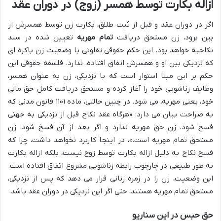
ازاله بکارت توسط همسر (زوج) در دوران عقد
اگر در دوران عقد و قبل از ثبت طلاق، بکارت زن توسط همسرش از
بین برود، زن مستحق دریافت
تمام مهریه
تعیین شده در سند
نکاحیه خواهد بود. این حکم حقوقی تفاوتی با وضعیت زن باکره ای
که نزدیکی بین او و همسرش اتفاق افتاده، ندارد. فلسفه حقوقی این
حکم بر این مبنا استوار است که با نزدیکی، زن به عنوان همسر،
وظایف زناشویی خود را آغاز کرده و مستحق دریافت کامل حق مالی
خود، یعنی مهریه، می شود. در چنین حالتی، ماده ۱۱۰۱ قانون مدنی که
به صراحت بیان می دارد: «هرگاه عقد نکاح قبل از نزدیکی به جهتی
فسخ شود، زن حق مهریه ندارد و اگر بعد از آن فسخ شود، زن
مستحق تمام مهریه است.»، در اینجا کاربرد نخواهد داشت، چرا که
فسخ نکاح به دلیل ازاله بکارت توسط زوج نیست، بلکه ازاله بکارت
به طور طبیعی در چارچوب رابطه زناشویی مشروع اتفاق افتاده است.
این وضعیت، زن را در زمره زنانی قرار می دهد که پس از نزدیکی،
مستحق تمام مهریه هستند، حتی اگر این نزدیکی در دوران عقد باشد.
حق حبس در این سناریو