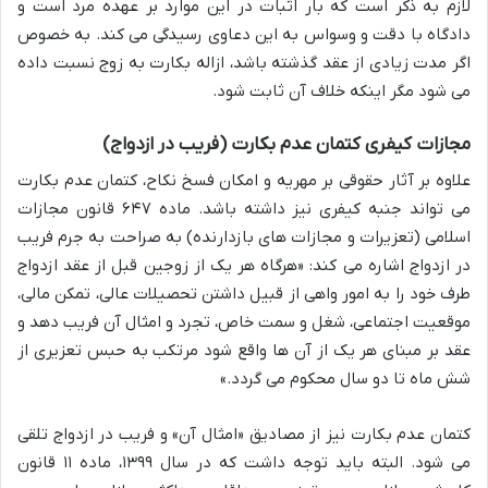
لازم به ذکر است که بار اثبات در این موارد بر عهده مرد است و
دادگاه با دقت و وسواس به این دعاوی رسیدگی می کند. به خصوص
اگر مدت زیادی از عقد گذشته باشد، ازاله بکارت به زوج نسبت داده
می شود مگر اینکه خلاف آن ثابت شود.
مجازات کیفری کتمان عدم بکارت (فریب در ازدواج)
علاوه بر آثار حقوقی بر مهریه و امکان فسخ نکاح، کتمان عدم بکارت
می تواند جنبه کیفری نیز داشته باشد. ماده ۶۴۷ قانون مجازات
اسلامی (تعزیرات و مجازات های بازدارنده) به صراحت به جرم فریب
در ازدواج اشاره می کند: «هرگاه هر یک از زوجین قبل از عقد ازدواج
طرف خود را به امور واهی از قبیل داشتن تحصیلات عالی، تمکن مالی،
موقعیت اجتماعی، شغل و سمت خاص، تجرد و امثال آن فریب دهد و
عقد بر مبنای هر یک از آن ها واقع شود مرتکب به حبس تعزیری از
شش ماه تا دو سال محکوم می گردد.»
کتمان عدم بکارت نیز از مصادیق «امثال آن» و فریب در ازدواج تلقی
می شود. البته باید توجه داشت که در سال ۱۳۹۹، ماده ۱۱ قانون