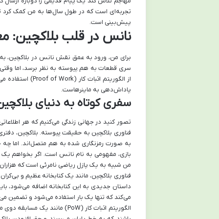
مهاجم تلاش کند یک پیام قدیمی را دوباره ارسال کن
تجربه‌ای است که در طول سال‌ها به من کمک کرد تا 
پیش‌بینی است.
نانس در قلب بلاکچین: مع
برای من، ورود به عمق نقش نانس در بلاکچین، به 
سری قطعات به هم پیوسته به نظر برسد، اما وقتی ب
از الگوریتم اثبات
پاداش‌دهی به ماینرهاست.
سفری کوتاه به دنیای بلاکچین 
تصور کنید در جهانی زندگی می‌کنیم که هر اطلاعاتی 
فناوری بلاکچین به حقیقت پیوسته. بلاکچین، دفتری ع
به صورت رمزنگاری شده به هم متصل‌اند. اما چه چیز
بازی، مفهومی به نام نانس است. اگر بخواهم یک تج
من شبیه به یک پازل ریاضی نامرئی است که هزاران 
فناوری بلاکچین، مانند یک کتابخانه عظیم و بی‌کران
داستان جدیدی به این کتابخانه اضافه می‌شود، بای
می‌کند که تنها یک بار استفاده می‌شود و تضمین می
الگوریتم اثبات کار (PoW) مانند
باشند که به خط پایان می‌رسند و حق افزودن بلاک