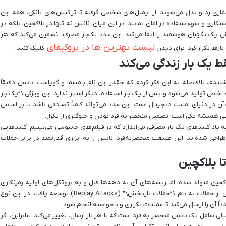
شماری رد و بدل می‌شوند. از ایمیل‌های شخصی گرفته تا تراکنش‌های بانکی، همه این
ستکاری و سوءاستفاده در امان بمانند. در این میان، نانس نه تنها در بلاکچین، بلکه در
ش یک نگهبان هوشمند را ایفا می‌کند. این عدد تک‌بار مصرف، تضمین می‌کند که هر
لیست بهترین ها در بروکیفای
بارها تکرار کرد. برای دیدن
کلیک کنید.
یک بار زندگی می‌کند
ه عبارت \”Number Only Used Once\” را شنیدم، بلافاصله به این فکر کردم که چقدر این نام بامسما و گویاست. نانس دقیقاً
اص تولید می‌شود و پس از یک بار استفاده، دیگر اعتبار ندارد. این ویژگی \”یک بار
در دنیای امنیت دیجیتال است. این عدد می‌تواند کاملاً تصادفی باشد یا بر اساس
ی همیشه یکی است: تضمین منحصر به فرد بودن و جلوگیری از تکرار.
 یاد کلیدهای یک بار مصرفی می‌اندازد که در فیلم‌های جاسوسی می‌بینیم؛ کلیدهایی
راحی شده‌اند. این طبیعت منحصربه‌فرد، نانس را به ابزاری قدرتمند در برابر حملات
ا بلاکچین
چین متولد شده، اما ریشه‌های آن به دهه‌ها قبل و به پروتکل‌های اولیه رمزنگاری
بازمی‌گردد. در واقع، نانس برای مقابله با نوع خاصی از حملات به نام \”حملات بازپخش\” (Replay Attacks) توسعه یافت. در این نوع
ً آن را ارسال می‌کند تا عملیات تکراری و ناخواسته انجام شود.
لی شامل یک نانس منحصر به فرد است که با هر بار ارسال، تغییر می‌کند. بنابراین، اگر