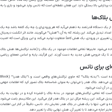
پردازشی بالا بستگی دارد. این همان نقطه‌ای است که نانس وارد می‌شود و بازی را به
 بلاک‌ها
از یک دستگاه قدرتمند به ذهنم می‌آید که هر ورودی‌ای را، چه یک کلمه باشد چه یک
اعداد تبدیل می‌کند. این رشته، که به آن \”هش\” می‌گویند، مانند اثر انگشت دیجیتال
رین تغییری در ورودی، یک هش کاملاً متفاوت تولید می‌کند و این ویژگی است که امنیت
ین بیت کوین، از تابع هش SHA-256 استفاده می‌شود. ماینرها تمامی اطلاعات موجود در یک بلاک را (مانند تراکنش‌ها، هش بلاک
ند تا یک خروجی هش جدید به دست آورند. این فرآیند، پایه و اساس معمای ریاضی
ای برای نانس
هر بلاک در بلاکچین از دو بخش اصلی تشکیل شده است: \”بدنه بلاک\” که حاوی تراکنش‌های واقعی است، و \”بلاک هدر\” (Block
خود جای می‌دهد. بلاک هدر را می‌توان به عنوان شناسنامه بلاک تصور کرد که اطلاعات مهمی
 در آن ثبت می‌شود.
ختاری هوشمندانه است که تمامی تراکنش‌های موجود در بدنه بلاک را فشرده کرده و در نهایت به یک
احد به نام \”ریشه مرکل\” (Merkle Root) تبدیل می‌کند. این ریشه مرکل نیز در بلاک هدر قرار می‌گیرد. این مکانیسم باعث می‌شود
ه و امن، تنها با یک هش در بلاک هدر نمایش داد. نانس، دقیقاً در کنار این اطلاعات
ماینر اجازه می‌دهد تا با تغییر آن، هش نهایی بلاک را تغییر دهد.