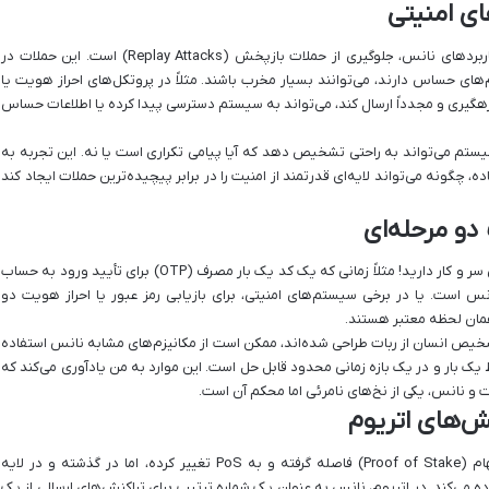
ای امنیتی
همانطور که پیش‌تر اشاره شد، یکی از مهمترین کاربردهای نانس، جلوگیری از حملات بازپخش (Replay Attacks) است. این حملات در
‌های حساس دارند، می‌توانند بسیار مخرب باشند. مثلاً در پروتکل‌های احراز هویت یا
 رهگیری و مجدداً ارسال کند، می‌تواند به سیستم دسترسی پیدا کرده یا اطلاعات حساس
ستم می‌تواند به راحتی تشخیص دهد که آیا پیامی تکراری است یا نه. این تجربه به
گونه می‌تواند لایه‌ای قدرتمند از امنیت را در برابر پیچیده‌ترین حملات ایجاد کند
و مرحله‌ای
شاید ندانید، اما شما هم هر روز با کاربردهای نانس سر و کار دارید! مثلاً زمانی که یک کد یک بار مصرف (OTP) برای تأیید ورود به حساب
انس است. یا در برخی سیستم‌های امنیتی، برای بازیابی رمز عبور یا احراز هویت دو
 همان لحظه معتبر هستند.
ی کپچا (CAPTCHA) که برای تشخیص انسان از ربات طراحی شده‌اند، ممکن است از مکانیزم‌های مشابه نانس استفاده
 بار و در یک بازه زمانی محدود قابل حل است. این موارد به من یادآوری می‌کند که
ت و نانس، یکی از نخ‌های نامرئی اما محکم آن است.
‌های اتریوم
شبکه اتریوم، با وجود اینکه از الگوریتم اثبات سهام (Proof of Stake) فاصله گرفته و به PoS تغییر کرده، اما در گذشته و در لایه
می‌کند. در اتریوم، نانس به عنوان یک شماره ترتیب برای تراکنش‌های ارسالی از یک