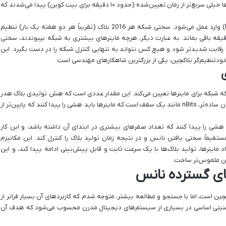
Rate) کلی شبکه بود. اگر سختی ثابت می‌ماند، بلاک‌ها خیلی سریع‌تر از زمان تعیین‌شده (حدود ۱۰ دقیقه برای بیت کوین) پیدا می‌شدند که
اینجاست که \”سختی شبکه\” (Network Difficulty) وارد عمل می‌شود. سختی شبکه هر 2016 بلاک (تقریباً هر دو هفته یک بار) تنظیم
ود تا زمان میانگین تولید هر بلاک حدود ۱۰ دقیقه باقی بماند. به عبارت دیگر، هرچه ماینرهای بیشتری به شبکه بپیوندند، سختی
 رقابت شدیدتر شود و هیچ کس نتواند به تنهایی کنترل شبکه را در دست بگیرد. این
دتنظیم‌گر بلاکچین، یکی از بزرگترین شاهکارهای مهندسی است.
ن \”هش هدف\” (Target Hash) است که شبکه برای ماینرها تعیین می‌کند. این مقدار عددی است که هش تولیدی بلاک هدر
باید از آن کوچکتر باشد تا معتبر شناخته شود. به زبان ساده‌تر، nBits مانند یک سقف است که ماینرها باید هشی را پیدا کنند که پایین‌تر از
اینرها باید هشی را پیدا کنند که تعداد صفرهای بیشتری در ابتدای آن داشته باشد، و این کار
یم nBits، شبکه می‌تواند مستقیماً سختی یافتن نانس و در نتیجه زمان تولید بلاک را کنترل کند. این مکانیزم
ماینرها، تولید بلاک‌ها با یک سرعت ثابت و قابل پیش‌بینی ادامه پیدا کند، و این
 من ملموس‌تر ساخت.
دهای گسترده نانس
ین است، اما با جستجو و مطالعه بیشتر، متوجه شدم که کاربردهای آن بسیار فراتر از
ر امنیتی اساسی در بسیاری از سیستم‌های دیجیتال مدرن محسوب می‌شود که هدف آن