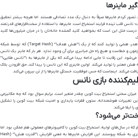
یر ماینرها
، تصور کردم ماینرها صرفاً به دنبال یک عدد تصادفی هستند. اما هرچه بیشتر تحقیق
 نانس قلب تپنده فرایند استخراج است. ماینرها، با استفاده از سخت‌افزارهای قدرتمند
ن درست مثل این است که بخواهید کلید گمشده خانه‌تان را در میان میلیون‌ها کلید
گ.
هدف ماینرها این است که با تغییر نانس در بلاک هدر، هشی را تولید کنند که از یک \”هش هدف\” (Target Hash) که توسط شبکه
ه آزمون و خطاست و هیچ راه حل میانبری برای آن وجود ندارد. هر بار که ماینر یک نانس
‌شود. این رقابت تا جایی ادامه پیدا می‌کند که یکی از ماینرها به \”نانس طلایی\”
نانسی که هش معتبر را تولید می‌کند. اولین ماینری که این نانس را پیدا کند، حق افزودن بلاک
یافت می‌کند. اینجاست که حس موفقیت، خستگی ماینرها را از تن بیرون می‌کند.
م میزان سختی استخراج بیت کوین چقدر متغیر است، برایم سوال بود که چه مکانیزمی
 این تغییرات هوشمندانه، ستون فقرات پایداری و امنیت شبکه بیت کوین را تشکیل
ا ایفا می‌کند.
خت‌تر می‌شود؟
م که در سال‌های اولیه، استخراج بیت کوین با کامپیوترهای معمولی هم ممکن بود. اما
با گذشت زمان و افزایش محبوبیت، ماینرهای بیشتری به شبکه پیوستند. این افزایش ماینرها به معنی افزایش \”قدرت هش\” (Hash