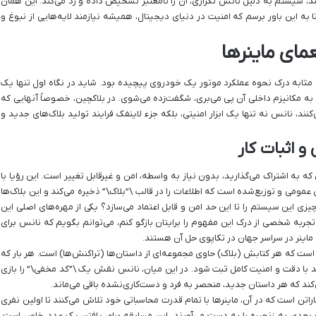
د، سیستم به دلیل نانس تکراری، آن را نامعتبر تشخیص داده و رد می‌کند. این همان
به این باور برسم که امنیت در دنیای دیجیتال، همیشه نیازمند لایه‌هایی از نبوغ و
مای ماینرها
مثابه درک نحوه عملکرد موتور یک خودروی پیچیده بود. شاید در نگاه اول تنها یک
ه مکانیزم داخلی آن پی می‌بری، شگفت‌زده می‌شوی. در بلاکچین، خصوصاً آنهایی که
 کار (Proof of Work) استفاده می‌کنند، نانس نه تنها یک ابزار امنیتی، بلکه جزء لاینفک فرایند تولید بلاک‌های جدید و
و اثبات کار
که به اشتراک می‌گذارید، بدون نیاز به واسطه، امن و غیرقابل تغییر است. این رؤیا با
مومی و توزیع‌شده است که اطلاعات را در قالب \”بلاک\” ذخیره می‌کند و این بلاک‌ها
ی این سیستم را تا این حد امن و قابل اعتماد می‌سازد؟ یکی از مهره‌های اصلی این
ربه شخصی از درک این مفهوم را برایتان بازگو کنم، می‌توانم بگویم که نانس برای
ماینر در سراسر جهان در تکاپوی حل آن هستند.
 است که هر کتابش (بلاک) حاوی مجموعه‌ای از داستان‌ها (تراکنش‌ها) است. هر بار که
د با دقت و امنیت کامل ثبت شود. در این میان، نانس نقش یک \”کد مخفی\” را بازی
‌کند که هر داستان جدید، منحصر به فرد و دست‌کاری‌نشده باقی می‌ماند.
 یک مسابقه دوی ماراتن است که در آن، ماینرها با تمام قدرت محاسباتی خود تلاش می‌کنند تا اولین نفری
 بعدی به زنجیره را به دست می‌آورند. این مسابقه برای یافتن یک عدد خاص است،