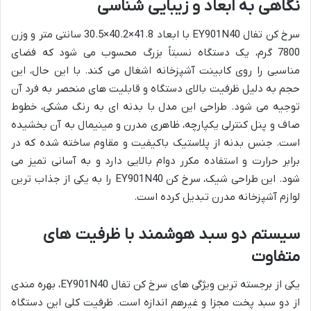
نگاهی به ابعاد و زیبایی شناسی
سرخ کن تفال EY901N40 با ابعاد 41.8×40.2×30.5 سانتی متر و وزن
7800 گرم، یک دستگاه نسبتاً بزرگ محسوب می شود که فضای
مناسبی را روی کابینت آشپزخانه اشغال می کند. با این حال، این
حجم به دلیل ظرفیت بالای دستگاه و قابلیت های منحصر به فرد آن
توجیه می شود. طراحی این مدل با بدنه ای به رنگ مشکی، خطوط
صاف و پنل کنترلی یکپارچه، ظاهری مدرن و مینیمال به آن بخشیده
است. جنس بدنه از پلاستیک باکیفیت و مقاوم ساخته شده که در
برابر حرارت و استفاده مکرر دوام بالایی دارد و به آسانی تمیز می
شود. این طراحی شیک، سرخ کن EY901N40 را به یکی از جذاب ترین
لوازم آشپزخانه مدرن تبدیل کرده است.
سیستم دو سبد هوشمند با ظرفیت های
متفاوت
یکی از برجسته ترین ویژگی های سرخ کن تفال EY901N40، بهره مندی
از دو سبد پخت مجزا و غیرهم اندازه است. ظرفیت کلی این دستگاه