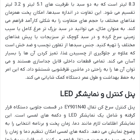
8.3 لیتر است که به دو سبد با ظرفیت های 5.1 لیتر و 3.2 لیتر
تقسیم می شود. این تفاوت در اندازه سبدها، امکان پخت همزمان
غذاهای مختلف با حجم های متفاوت را به شکلی کارآمد فراهم می
کند. به عنوان مثال، می توانید در سبد بزرگ تر مرغ کامل یا سیب
زمینی سرخ کرده و در سبد کوچک تر سبزیجات یا پیش غذاهای
مختلف را تهیه کنید. جنس سبدها از تفلون نچسب و ضد خش است
که علاوه بر جلوگیری از چسبیدن غذا، تمیز کردن آن ها را بسیار
آسان می کند. تمامی قطعات داخلی قابل جداسازی هستند و می
توان آن ها را به راحتی در ماشین ظرفشویی شستشو داد، که این امر
به حفظ بهداشت و طول عمر دستگاه کمک شایانی می کند.
پنل کنترل و نمایشگر LED
پنل کنترل سرخ کن تفال EY901N40 در قسمت جلویی دستگاه قرار
گرفته و شامل یک نمایشگر LED و دکمه های لمسی است. این
نمایشگر اطلاعات لازم مانند دما، زمان پخت و برنامه انتخابی را به
وضوح نمایش می دهد. دکمه های لمسی امکان تنظیم دما و زمان را
برای هر سبد به صورت مستقل فراهم می کنند. این قابلیت به شما