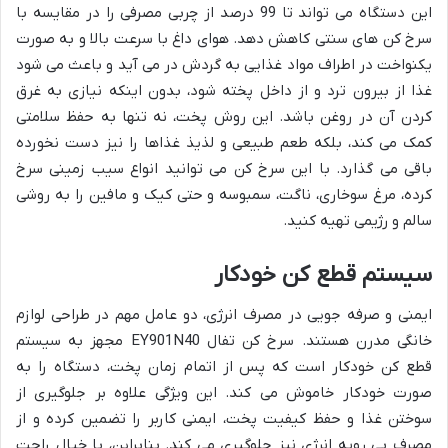
این دستگاه می تواند تا 99 درصد از چربی مصرفی را در مقایسه با
سرخ کن های سنتی کاهش دهد. هوای داغ با سرعت بالا و به صورت
یکنواخت در اطراف مواد غذایی به گردش در می آید و باعث می شود
غذا از بیرون ترد و از داخل پخته شود، بدون اینکه نیازی به غرق
کردن آن در روغن باشد. این روش پخت، نه تنها به حفظ سلامتی
کمک می کند، بلکه طعم طبیعی و لذیذ غذاها را نیز دست نخورده
باقی می گذارد. با این سرخ کن می توانید انواع سیب زمینی سرخ
کرده، مرغ سوخاری، ناگت، سمبوسه و حتی کیک و مافین را به روشی
سالم و رژیمی تهیه کنید.
سیستم قطع کن خودکار
ایمنی و صرفه جویی در مصرف انرژی، دو عامل مهم در طراحی لوازم
خانگی مدرن هستند. سرخ کن تفال EY901N40 مجهز به سیستم
قطع کن خودکار است که پس از اتمام زمان پخت، دستگاه را به
صورت خودکار خاموش می کند. این ویژگی علاوه بر جلوگیری از
سوختن غذا و حفظ کیفیت پخت، ایمنی کاربر را تضمین کرده و از
مصرف بی رویه انرژی نیز جلوگیری می کند. بنابراین، با خیال راحت