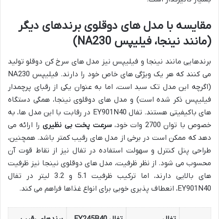
مقایسه با مدل های دوقلوی برندهای دیگر
(مانند نینجا، فیلیپس NA230)
برندهایی مانند نینجا و فیلیپس نیز مدل های سرخ کن دوقلو تولید
می کنند که هر یک ویژگی های خاص خود را دارند. فیلیپس NA230
(اگرچه این مدل تک سبد است، اما به عنوان یکی از رقبای پرچمدار
فیلیپس ذکر شده است) و مدل های دوقلوی نینجا، همگی دستگاه
های باکیفیتی هستند. تفال EY901N40 در رقابت با این مدل ها، به
خصوص با توان 2700 وات خود،
سرعت پخت بی نظیری
را ارائه می
دهد که ممکن است در برخی از مدل های رقیب کمتر باشد. همچنین،
طراحی پنل کنترل و سهولت استفاده در تفال نیز از نقاط قوت آن
محسوب می شود. از نظر ظرفیت، مدل های دوقلوی نینجا نیز ظرفیت
های بالایی دارند، اما ترکیب ظرفیت 5.1 و 3.2 لیتر در تفال
EY901N40، انعطاف پذیری خوبی برای انواع غذاها فراهم می کند.
تفال
تفال EY245B40
برندهای رقیب