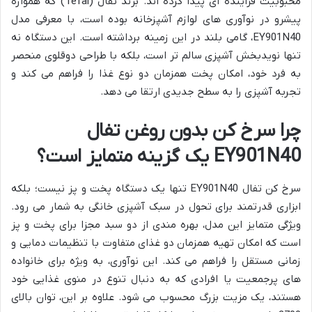
محبوبیت فزاینده ای پیدا کرده اند. برند تفال (Tefal) که همواره
پیشرو در نوآوری های لوازم آشپزخانه بوده است، با معرفی مدل
EY901N40، گامی بلند در این زمینه برداشته است. این دستگاه نه
تنها نویدبخش آشپزی سالم تر است، بلکه با طراحی دوقلوی منحصر
به فرد خود، امکان پخت همزمان دو نوع غذا را فراهم می کند و
تجربه آشپزی را به سطح جدیدی ارتقا می دهد.
چرا سرخ کن بدون روغن تفال
EY901N40 یک گزینه متمایز است؟
سرخ کن تفال EY901N40 تنها یک دستگاه پخت و پز نیست؛ بلکه
ابزاری قدرتمند برای تحول در سبک آشپزی خانگی به شمار می رود.
ویژگی متمایز این مدل، بهره مندی از دو سبد مجزا برای پخت و پز
است که امکان تهیه همزمان دو غذای متفاوت با تنظیمات دمایی و
زمانی مستقل را فراهم می کند. این نوآوری، به ویژه برای خانواده
های پرجمعیت یا افرادی که به دنبال تنوع در منوی غذایی خود
هستند، یک مزیت بزرگ محسوب می شود. علاوه بر این، توان بالای