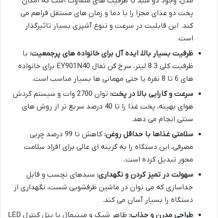
مدل، وجود دو سبد با ظرفیت های متفاوت است که امکان
پخت دو غذای مجزا را با دما و زمان های مستقل فراهم می
کند. این قابلیت در سرعت و تنوع آشپزی بسیار تاثیرگذار
است.
ظرفیت بسیار بالا، ایده آل برای خانواده های پرجمعیت:
با
ظرفیت کلی 8.3 لیتر، سرخ کن تفال EY901N40 برای خانواده
های 6 تا 8 نفره یا حتی مهمانی ها بسیار مناسب است.
سرعت و کارایی بالا در پخت:
توان 2700 وات و سیستم گردش
هوای بهینه، پخت غذا را تا 40 درصد سریع تر از روش های
سنتی انجام می دهد.
سلامتی غذاها با حداقل روغن:
کاهش تا 99 درصد چربی
مصرفی، این دستگاه را به گزینه ای عالی برای افراد سلامت
محور تبدیل کرده است.
سهولت در تمیز کردن و نگهداری:
سبدهای نچسب و قابل
جداسازی که می توان در ماشین ظرفشویی شست، نگهداری از
دستگاه را بسیار آسان می کند.
طراحی مدرن و جذاب:
ظاهر شیک و مینیمال با پنل کنترل LED