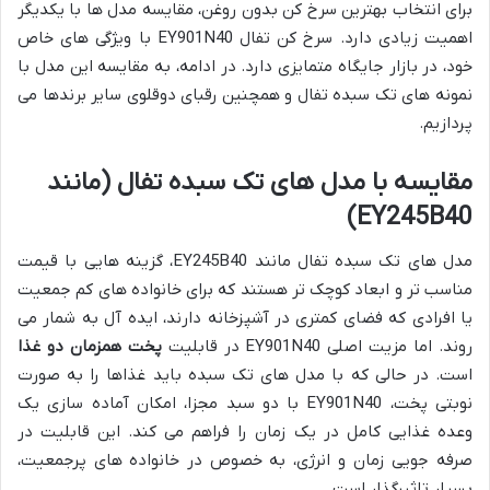
برای انتخاب بهترین سرخ کن بدون روغن، مقایسه مدل ها با یکدیگر
اهمیت زیادی دارد. سرخ کن تفال EY901N40 با ویژگی های خاص
خود، در بازار جایگاه متمایزی دارد. در ادامه، به مقایسه این مدل با
نمونه های تک سبده تفال و همچنین رقبای دوقلوی سایر برندها می
پردازیم.
مقایسه با مدل های تک سبده تفال (مانند
EY245B40)
مدل های تک سبده تفال مانند EY245B40، گزینه هایی با قیمت
مناسب تر و ابعاد کوچک تر هستند که برای خانواده های کم جمعیت
یا افرادی که فضای کمتری در آشپزخانه دارند، ایده آل به شمار می
روند. اما مزیت اصلی EY901N40 در قابلیت
پخت همزمان دو غذا
است. در حالی که با مدل های تک سبده باید غذاها را به صورت
نوبتی پخت، EY901N40 با دو سبد مجزا، امکان آماده سازی یک
وعده غذایی کامل در یک زمان را فراهم می کند. این قابلیت در
صرفه جویی زمان و انرژی، به خصوص در خانواده های پرجمعیت،
بسیار تاثیرگذار است.