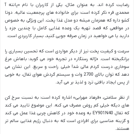
رضایت کرده اند. به عنوان مثال، یکی از کاربران با نام «پانته آ
محمدی فر» ذکر کرده است: برای خانواده های پرجمعیت عالیه. دوتا
کشو داره که همزمان میشه دو مدل غذا پخت. این ویژگی به خصوص
در مواقعی که قصد تهیه یک وعده غذایی کامل با چندین جزء را
دارید یا می خواهید در زمان صرفه جویی کنید، بسیار کاربردی است.
سرعت و کیفیت پخت نیز از دیگر مواردی است که تحسین بسیاری را
برانگیخته است. «ژاله رستگار» در تجربه خود می گوید: باهاش مرغ
سوخاری درست کردم عالی شد! خیلی راحت و سریع. این نشان می
دهد که توان بالای 2700 وات و سیستم گردش هوای تفال، به خوبی
از پس ایجاد بافتی ترد و لذیذ بر می آید.
از نظر سلامتی، «فرهاد مهرابی» اشاره کرده است: به نسبت سرخ کن
های دیگه خیلی کم روغن مصرف می کنه. این موضوع تایید می کند
که تفال EY901N40 به وعده خود در کاهش چربی غذا عمل می کند
و گزینه مناسبی برای افرادی است که به دنبال رژیم غذایی سالم تر
هستند.