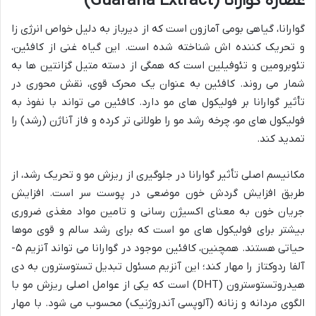
عصاره گوارانا (Guarana Extract)
گوارانا، گیاهی بومی آمازون است که از دیرباز به دلیل خواص انرژی زا
و تحریک کننده اش شناخته شده است. این گیاه غنی از کافئین،
تئوبرومین و تئوفیلین است که همگی از دسته متیل گزانتین ها به
شمار می روند. کافئین به عنوان یک محرک قوی، نقش محوری در
تأثیر گوارانا بر فولیکول های مو دارد. کافئین می تواند با نفوذ به
فولیکول های مو، چرخه رشد مو را طولانی تر کرده و فاز آناژن (رشد) را
تمدید کند.
مکانیسم اصلی تأثیر گوارانا در جلوگیری از ریزش مو و تحریک رشد، از
طریق افزایش گردش خون موضعی در پوست سر است. افزایش
جریان خون به معنای اکسیژن رسانی و تامین مواد مغذی ضروری
بیشتر برای فولیکول های مو است که برای رشد سالم و قوی موها
حیاتی هستند. همچنین، کافئین موجود در گوارانا می تواند آنزیم ۵-
آلفا ردوکتاز را مهار کند؛ این آنزیم مسئول تبدیل تستوسترون به دی
هیدروتستوسترون (DHT) است که یکی از عوامل اصلی ریزش مو با
الگوی مردانه و زنانه (آلوپسی آندروژنیک) محسوب می شود. با مهار