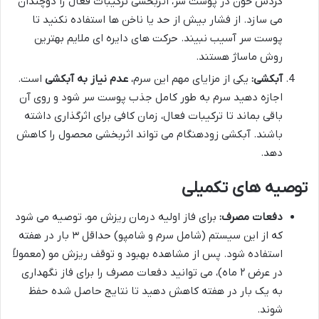
گردش خون در پوست سر، اثربخشی ترکیبات فعال را دوچندان
می سازد. از فشار بیش از حد یا ناخن ها استفاده نکنید تا
پوست سر آسیب نبیند. حرکت های دایره ای ملایم بهترین
روش ماساژ هستند.
آبکشی:
یکی از مزایای مهم این سرم،
عدم نیاز به آبکشی
است.
اجازه دهید سرم به طور کامل جذب پوست سر شود و روی آن
باقی بماند تا ترکیبات فعال، زمان کافی برای اثرگذاری داشته
باشند. آبکشی زودهنگام می تواند اثربخشی محصول را کاهش
دهد.
توصیه های تکمیلی
دفعات مصرف:
برای فاز اولیه درمان ریزش مو، توصیه می شود
که از این سیستم (شامل سرم و شامپو) حداقل ۳ بار در هفته
استفاده شود. پس از مشاهده بهبود و توقف ریزش مو (معمولاً
در عرض ۲ ماه)، می توانید دفعات مصرف را برای فاز نگهداری
به یک بار در هفته کاهش دهید تا نتایج حاصل شده حفظ
شوند.