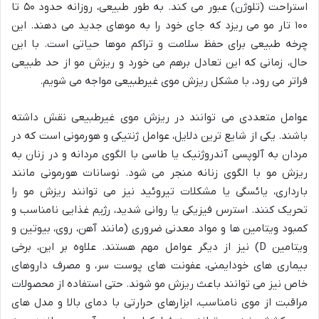
استراحت (تلوژن) عبور می کند. به طور طبیعی، روزانه حدود ۵۰ تا
۱۰۰ تار مو می ریزد که جای خود را به موهای جدید می دهند. این
چرخه طبیعی برای حفظ سلامت و تراکم موها حیاتی است. با این
حال، زمانی که این تعادل برهم می خورد و ریزش مو از حد طبیعی
فراتر می رود، با مشکل ریزش موی غیرطبیعی مواجه می شویم.
عوامل متعددی می توانند در ریزش موی غیرطبیعی نقش داشته
باشند. یکی از شایع ترین دلایل، عوامل ژنتیکی و هورمونی است که در
مردان به آلوپسی آندروژنیک یا طاسی با الگوی مردانه و در زنان به
ریزش مو با الگوی زنانه منجر می شود. نوسانات هورمونی مانند
بارداری، یائسگی یا مشکلات تیروئید نیز می توانند ریزش مو را
تحریک کنند. استرس فیزیکی یا روانی شدید، رژیم غذایی نامناسب و
کمبود ویتامین ها و مواد معدنی ضروری (مانند آهن، روی، بیوتین و
ویتامین D) نیز از دیگر عوامل مهم هستند. علاوه بر این، برخی
بیماری های خودایمنی، عفونت های پوست سر، و مصرف داروهای
خاص نیز می توانند باعث ریزش مو شوند. حتی استفاده از محصولات
مراقبت از موی نامناسب، ابزارهای حرارتی با دمای بالا و مدل های