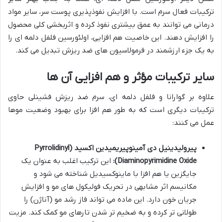
ترکیبات فعال سرم است. با افزایش نفوذپذیری پوست سر، سایر مواد
درمانی می توانند به عمق بیشتری نفوذ کرده و اثربخشی کلی محصول
را افزایش دهند. این خاصیت هم افزایی، اولئورسین فلفل دلمه ای را
به یک جزء ارزشمند در فرمولاسیون های ضد ریزش تبدیل می کند.
سایر ترکیبات مؤثر و هم افزایی آن ها
علاوه بر گوارانا و فلفل دلمه ای، سرم ضد ریزش فشینلی حاوی
ترکیبات دیگری است که به طور هم افزا برای بهبود وضعیت موها
عمل می کنند:
پیرولیدینیل دی آمینوپیریمیدین اکسید (Pyrrolidinyl
Diaminopyrimidine Oxide):
این ترکیب اغلب به عنوان یک
جایگزین یا هم افزا با ماینوکسیدیل شناخته می شود و
مکانیسم اثر مشابهی در تحریک فولیکول های مو و افزایش
جریان خون دارد. این ماده می تواند فاز رشد مو (آناژن) را
طولانی تر کرده و به ضخیم تر شدن تارهای مو کمک کند. مزیت