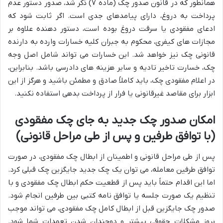
همانطور که در قانون صدور چک (ماده ۷) ذکر شد، صدور دستور عدم
پرداخت به دروغ، دارای پیامدهای جدی است. اگر ثابت شود که
ادعای مفقودی یا سرقت دروغ بوده است، دستور دهنده علاوه بر
مجازات های کیفری، محکوم به جبران کلیه خسارات وارده به دارنده
قانونی چک نیز خواهد شد. این خسارات می تواند شامل اصل وجه
چک، خسارت تاخیر تادیه و سایر هزینه های دادرسی باشد. بنابراین،
در اعلام مفقودی چک، باید کاملاً صادق و مطمئن باشید و هرگز از این
ابزار برای مقاصد غیرقانونی یا فرار از پرداخت بدهی استفاده نکنید.
امکان صدور چک جدید به جای چک مفقودی
(با توافق طرفین و پس از طی مراحل قانونی)
پس از طی مراحل قانونی و اطمینان از ابطال چک مفقودی، در صورت
توافق طرفین معامله، می توان یک چک جدید جایگزین چک قبلی کرد.
اما این اقدام حتماً باید پس از قطعیت حکم ابطال چک مفقودی و با
تنظیم یک صورت جلسه یا توافق نامه کتبی بین طرفین انجام شود.
صدور چک جایگزین قبل از ابطال کامل چک مفقودی، می تواند موجب
بروز مشکلات حقوقی بیشتر و دوچندان شدن تعهدات شما شود.