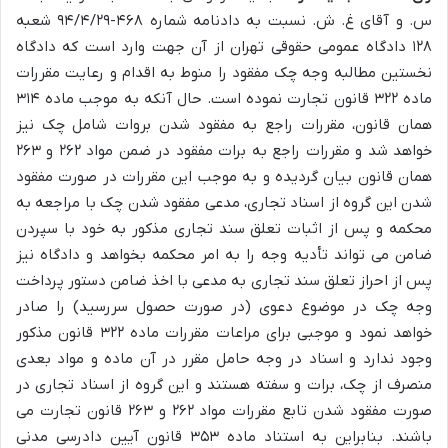
س. و آقای غ. ش. نسبت به دادنامه شماره ۴۶۸-۹۴/۴/۲۹ شعبه
۱۲۸ دادگاه عمومی حقوقی تهران از آن جهت وارد است که دادگاه
نخستین مطالبه وجه چک مفقود را منوط به اقدام و رعایت مقررات
ماده ۳۲۲ قانون تجارت نموده است. حال آنکه به موجب ماده ۳۱۴
همان قانون، مقررات راجع به مفقود شدن بروات شامل چک نیز
خواهد شد و مقررات راجع به برات مفقود در ضمن مواد ۲۶۲ و ۲۶۳
همان قانون بیان گردیده و به موجب این مقررات در صورت مفقود
شدن این گروه از اسناد تجاری، مدعی مفقود شدن چک با مراجعه به
محکمه و پس از اثبات تعلق سند تجاری مذکور به خود با سپردن
ضامن می تواند تأدیه وجه را به امر محکمه بخواهد و دادگاه نیز
پس از احراز تعلق سند تجاری به مدعی با اخذ ضامن دستور پرداخت
وجه چک در موضوع دعوی (در صورت حصول سررسید) را صادر
خواهد نمود و موجبی برای مراعات مقررات ماده ۳۲۲ قانون مذکور
وجود ندارد و اسناد در وجه حامل مقرر در آن ماده و مواد بعدی
منصرف از چک، برات و سفته هستند و این گروه از اسناد تجاری در
صورت مفقود شدن تابع مقررات مواد ۲۶۲ و ۲۶۳ قانون تجارت می
باشند. بنابراین به استناد ماده ۳۵۳ قانون آیین دادرسی مدنی