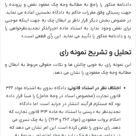
دادنامه مذکور را راجع به مطالبه وجه چک مفقود نقض و پرونده را
جهت رسیدگی وفق مقررات حاکم به دادگاه نخستین اعاده می نماید.
در خصوص بخش دیگر قرار ناظر بر ابطال چک به جهت اینکه موجبی
برای نقض وجود ندارد به استناد ماده اخیرالذکر تجدیدنظرخواهی را
رد و دادنامه مذکور را تأیید می نماید. این رأی قطعی است.»
تحلیل و تشریح نمونه رای
این نمونه رای، به خوبی چالش ها و نکات حقوقی مربوط به ابطال و
مطالبه وجه چک مفقودی را نشان می دهد:
اختلاف نظر در استناد قانونی:
دادگاه بدوی به اشتباه مواد ۳۲۲
قانون تجارت (مخصوص اسناد در وجه حامل) را مبنا قرار داده
بود که مستلزم فرآیند انتشار در جراید است. اما دادگاه
تجدیدنظر به درستی با استناد به ماده ۳۱۴ قانون تجارت که
احکام بروات مفقودی (مواد ۲۶۲ و ۲۶۳) را به چک تسری می
دهد، رای بدوی را نقض کرده است. این امر نشان می دهد که
در دعاوی مربوط به چک، باید به مواد اختصاصی مربوط به