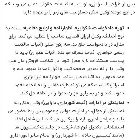
پس از طراحی استراتژی، نوبت به اقدامات حقوقی عملی می رسد که
در این مرحله وکیل ملکی مسئولیت های زیر را بر عهده دارد:
تهیه دادخواست، شکواییه، اظهارنامه و لوایح دفاعیه:
بسته به
نوع اختلاف، وکیل اوراق قضایی مناسب را تنظیم می کند. برای
مثال، در دادخواست خلع ید، سه رکن اصلی (اثبات مالکیت
رسمی خواهان، اثبات تصرف خوانده، اثبات عدوان) باید با
پیوست مستندات لازم محرز شود. در شکایت فروش مال غیر،
وکیل با ارائه تصویر صفحه ثبت و اقرارنامه یا شهود، علم و
عمد متهم را به اثبات می رساند. اظهارنامه نیز ابزاری
استراتژیک است که می تواند طرف مقابل را به انجام تعهد
دعوت کند و در بسیاری موارد، دعوا را در نطفه حل کند.
نمایندگی در ادارات (ثبت، شهرداری، دارایی):
وکیل ملکی به
نمایندگی از موکل، در ادارات دولتی و عمومی ذی ربط حضور می
یابد و مراحل اداری لازم را پیگیری می کند. این شامل اخذ
استعلامات، تکمیل فرم ها، شرکت در جلسات کمیسیون ها
(مانند کمیسیون ماده ۱۰۰ شهرداری) و انجام سایر امور اداری