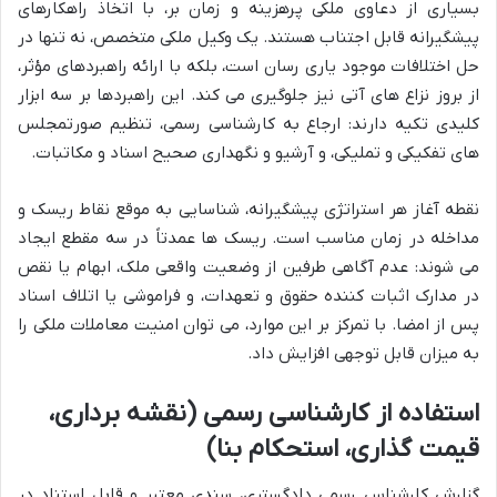
بسیاری از دعاوی ملکی پرهزینه و زمان بر، با اتخاذ راهکارهای
پیشگیرانه قابل اجتناب هستند. یک وکیل ملکی متخصص، نه تنها در
حل اختلافات موجود یاری رسان است، بلکه با ارائه راهبردهای مؤثر،
از بروز نزاع های آتی نیز جلوگیری می کند. این راهبردها بر سه ابزار
کلیدی تکیه دارند: ارجاع به کارشناسی رسمی، تنظیم صورتمجلس
های تفکیکی و تملیکی، و آرشیو و نگهداری صحیح اسناد و مکاتبات.
نقطه آغاز هر استراتژی پیشگیرانه، شناسایی به موقع نقاط ریسک و
مداخله در زمان مناسب است. ریسک ها عمدتاً در سه مقطع ایجاد
می شوند: عدم آگاهی طرفین از وضعیت واقعی ملک، ابهام یا نقص
در مدارک اثبات کننده حقوق و تعهدات، و فراموشی یا اتلاف اسناد
پس از امضا. با تمرکز بر این موارد، می توان امنیت معاملات ملکی را
به میزان قابل توجهی افزایش داد.
استفاده از کارشناسی رسمی (نقشه برداری،
قیمت گذاری، استحکام بنا)
گزارش کارشناس رسمی دادگستری، سندی معتبر و قابل استناد در