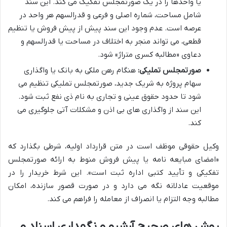
یا واحدها را در یک صورتمجلس تفکیک می کند. این سند
شامل مساحت، شماره اصلی و فرعی و قدرالسهم هر واحد در
عرصه است. عدم وجود این سند پیش از پیش فروش یا تنظیم
قطعی، می تواند منجر به اختلاف در مساحت یا قدرالسهم و
دعاوی «مطالبه کسری متراژ» شود.
صورتمجلس تملیکی:
هنگام رهن ملکی به بانک یا واگذاری
سهام پروژه به شریک جدید، صورتمجلس تملیکی تنظیم می
شود تا حدود حقوق عینی و تجاری به نام ذی نفع ثبت شود.
این سند از واگذاری های بی اذن و مشکلات آتی جلوگیری می
کند.
وکیل حقوقی موظف است در متن قرارداد اولیه، شرطی بگذارد که
«امضای مبایعه نامه یا پیش فروش منوط به ارائه صورتمجلس
تفکیکی و تأیید کتبی اداره ثبت است». این شرط خریدار را در
موقعیت عادلانه نگه می دارد و در صورت قصور سازنده، امکان
مطالبه وجه التزام یا انصراف از معامله را فراهم می کند.
روش های صحیح آرشیو و نگهداری اسناد و