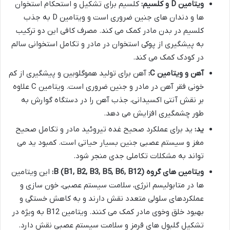
ویتامین D و کلسیم:
کلسیم برای تشکیل و استحکام استخوان
ها و دندان های جنین ضروری است و ویتامین D به جذب
کلسیم در بدن مادر کمک می کند. مصرف کافی این دو ترکیب
به پیشگیری از پوکی استخوان در مادر و تکامل استخوانی سالم
در کودک کمک می کند.
آهن و ویتامین C:
آهن برای تولید هموگلوبین و پیشگیری از کم
خونی فقر آهن در مادر و جنین ضروری است. ویتامین C علاوه
بر نقش آنتی اکسیدانی، جذب آهن را در دستگاه گوارش به
طور چشمگیری افزایش می دهد.
ید:
ید برای عملکرد صحیح غده تیروئید مادر و تکامل صحیح
مغز و سیستم عصبی جنین بسیار حیاتی است. کمبود ید می
تواند به مشکلات تکاملی جدی منجر شود.
ویتامین های گروه B (B1, B2, B3, B5, B6, B12):
این ویتامین
ها در متابولیسم انرژی، سلامت سیستم عصبی، خون سازی و
عملکردهای سلولی متعدد نقش دارند و به کاهش خستگی و
بهبود خلق وخوی مادر کمک می کنند. ویتامین B12 به ویژه در
تشکیل گلبول های قرمز و سلامت سیستم عصبی نقش دارد.