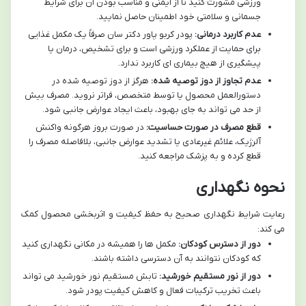
ورزشی مشورت کنید تا از ایمنی و مناسب بودن آن برای شرایط
جسمانی و سلامتی خود اطمینان حاصل نمایید.
عدم کاربرد درمانی:
پودر کربو پاور دکتر سان صرفاً یک مکمل غذایی
برای حمایت از عملکرد ورزشی است و برای تشخیص، درمان یا
پیشگیری از هیچ بیماری ای کاربرد ندارد.
عدم تجاوز از دوز توصیه شده:
هرگز از دوز توصیه شده در
دستورالعمل محصول یا توسط متخصص، فراتر نروید. مصرف بیش
از حد می تواند به جای بهبود، باعث ایجاد عوارض جانبی شود.
قطع مصرف در صورت حساسیت:
در صورت بروز هرگونه واکنش
آلرژیک، علائم غیرعادی یا تشدید عوارض جانبی، بلافاصله مصرف را
قطع کرده و به پزشک مراجعه کنید.
نحوه نگهداری
رعایت شرایط نگهداری صحیح به حفظ کیفیت و اثربخشی محصول کمک
می کند:
دور از دسترس کودکان:
مکمل ها را همیشه در مکانی نگهداری کنید
که کودکان نتوانند به آن دسترسی داشته باشند.
دور از نور مستقیم خورشید:
تابش مستقیم نور خورشید می تواند
باعث تخریب ترکیبات فعال و کاهش کیفیت پودر شود.