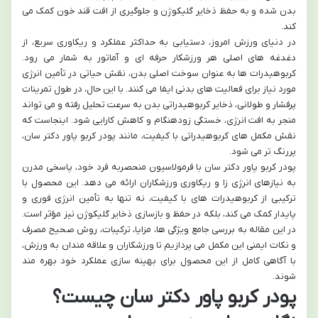
بدن شده و به حفظ ذخایر گلیکوژن و جلوگیری از افت قند خون کمک می
کند.
در دنیای ورزش امروز، دستیابی به حداکثر عملکرد و ریکاوری سریع، از
دغدغه های اصلی هر ورزشکار حرفه ای و آماتور به شمار می رود.
کربوهیدرات ها به عنوان سوخت اصلی بدن، نقش حیاتی در تأمین انرژی
مورد نیاز برای فعالیت های بدنی ایفا می کنند. با این حال، در طول تمرینات
پرفشار و طولانی، ذخایر کربوهیدراتی بدن به سرعت تحلیل رفته و می تواند
منجر به افت انرژی، خستگی زودهنگام و کاهش کارایی شود. اینجاست که
نقش مکمل های کربوهیدراتی با کیفیت، مانند پودر کربو پاور دکتر سان،
پررنگ تر می شود.
پودر کربو پاور دکتر سان با فرمولاسیون منحصربه فرد خود، پاسخی مدرن
به نیازهای انرژی زا و ریکاوری ورزشکاران ارائه می دهد. این محصول با
ترکیبی از کربوهیدرات های با کیفیت، نه تنها به تأمین انرژی فوری و
پایدار کمک می کند، بلکه در حفظ و بازسازی ذخایر گلیکوژن نیز مؤثر است.
در این مقاله به بررسی جامع ویژگی ها، مزایا، ترکیبات، روش صحیح مصرف
و نکات ایمنی این مکمل می پردازیم تا ورزشکاران و علاقه مندان به ورزش،
با آگاهی کامل از این محصول برای بهینه سازی عملکرد خود بهره مند
شوند.
پودر کربو پاور دکتر سان چیست؟