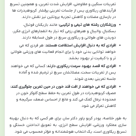
تمرینات سنگین و مقاومتی، افزایش شدت تمرین، و همچنین تسریع
فرآیندهای ریکاوری پس از جلسات تمرینی پرفشار. کربوهیدرات ها
در بازسازی عضلات و کاهش تجزیه پروتئین نیز نقش دارند.
ورزشکاران رشته های تیمی و ترکیبی:
مانند بازیکنان فوتبال،
بسکتبال، والیبال و هنرهای رزمی که نیاز به انفجارهای انرژی مکرر،
دویدن های طولانی و ریکاوری سریع در طول مسابقه دارند.
افرادی که به دنبال افزایش استقامت هستند:
هر فردی که می
خواهد توانایی بدنی خود را برای انجام فعالیت های ورزشی طولانی
تر و با کیفیت تر بهبود بخشد.
افرادی که قصد بهبود سرعت ریکاوری دارند:
کسانی که می خواهند
پس از تمرینات سخت، عضلاتشان سریع تر ترمیم شده و آماده
جلسه تمرینی بعدی شوند.
افرادی که می خواهند از افت قند خون در حین تمرین جلوگیری کنند:
مصرف کربوهیدرات در طول تمرین به حفظ سطح گلوکز خون در
محدوده نرمال کمک می کند و مانع از احساس ضعف، سرگیجه و
کاهش تمرکز می شود.
به طور خلاصه، پودر کربو پاور دکتر سان برای هر کسی که به دنبال بهینه
سازی عملکرد ورزشی، افزایش سطح انرژی، به تعویق انداختن خستگی و
تسریع ریکاوری است، یک انتخاب هوشمندانه و مؤثر محسوب می شود.