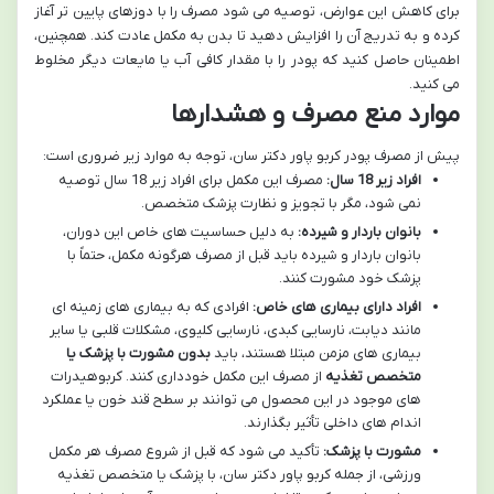
برای کاهش این عوارض، توصیه می شود مصرف را با دوزهای پایین تر آغاز
کرده و به تدریج آن را افزایش دهید تا بدن به مکمل عادت کند. همچنین،
اطمینان حاصل کنید که پودر را با مقدار کافی آب یا مایعات دیگر مخلوط
می کنید.
موارد منع مصرف و هشدارها
پیش از مصرف پودر کربو پاور دکتر سان، توجه به موارد زیر ضروری است:
افراد زیر 18 سال:
مصرف این مکمل برای افراد زیر 18 سال توصیه
نمی شود، مگر با تجویز و نظارت پزشک متخصص.
بانوان باردار و شیرده:
به دلیل حساسیت های خاص این دوران،
بانوان باردار و شیرده باید قبل از مصرف هرگونه مکمل، حتماً با
پزشک خود مشورت کنند.
افراد دارای بیماری های خاص:
افرادی که به بیماری های زمینه ای
مانند دیابت، نارسایی کبدی، نارسایی کلیوی، مشکلات قلبی یا سایر
بیماری های مزمن مبتلا هستند، باید
بدون مشورت با پزشک یا
متخصص تغذیه
از مصرف این مکمل خودداری کنند. کربوهیدرات
های موجود در این محصول می توانند بر سطح قند خون یا عملکرد
اندام های داخلی تأثیر بگذارند.
مشورت با پزشک:
تأکید می شود که قبل از شروع مصرف هر مکمل
ورزشی، از جمله کربو پاور دکتر سان، با پزشک یا متخصص تغذیه