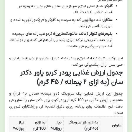
گلوکز:
منبع اصلی انرژی سریع برای سلول های بدن، به ویژه در
فعالیت های با شدت بالا.
ساکارز:
قند دوقلویی که به سرعت به گلوکز و فروکتوز تجزیه شده و
انرژی را تأمین می کند.
پلیمرهای گلوکز (مانند مالتودکسترین):
کربوهیدرات های پیچیده
تر با جذب تدریجی تر که انرژی پایدار را فراهم می کنند و از نوسانات
قند خون جلوگیری می نمایند.
این ترکیب هوشمندانه، انرژی را در تمام مراحل تمرین، از شروع تا پایان و
حتی پس از آن، پشتیبانی می کند.
جدول ارزش غذایی پودر کربو پاور دکتر
سان (به ازای ۲ پیمانه / ۴۵ گرم)
جدول زیر، ارزش غذایی یک سروینگ (دو پیمانه معادل 45 گرم) و
همچنین ارزش غذایی در 100 گرم از پودر کربو پاور دکتر سان را نشان می
دهد. این اطلاعات برای برنامه ریزی دقیق تغذیه ای ورزشکاران ضروری
است:
به ازای هر سروینگ
نیاز
به ازای
نیاز
عنوان
(45 گرم)
روزانه*
100 گرم
روزانه*