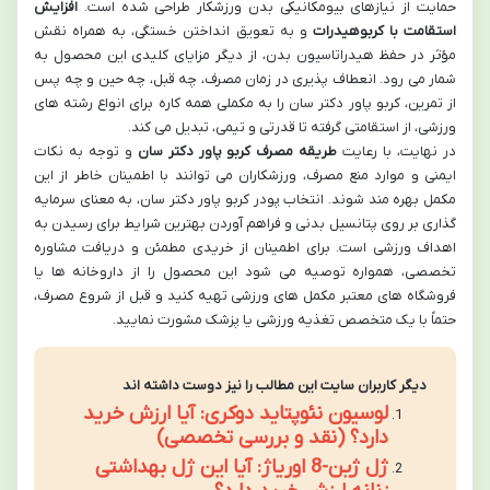
حمایت از نیازهای بیومکانیکی بدن ورزشکار طراحی شده است.
افزایش
استقامت با کربوهیدرات
و به تعویق انداختن خستگی، به همراه نقش
مؤثر در حفظ هیدراتاسیون بدن، از دیگر مزایای کلیدی این محصول به
شمار می رود. انعطاف پذیری در زمان مصرف، چه قبل، چه حین و چه پس
از تمرین، کربو پاور دکتر سان را به مکملی همه کاره برای انواع رشته های
ورزشی، از استقامتی گرفته تا قدرتی و تیمی، تبدیل می کند.
در نهایت، با رعایت
طریقه مصرف کربو پاور دکتر سان
و توجه به نکات
ایمنی و موارد منع مصرف، ورزشکاران می توانند با اطمینان خاطر از این
مکمل بهره مند شوند. انتخاب پودر کربو پاور دکتر سان، به معنای سرمایه
گذاری بر روی پتانسیل بدنی و فراهم آوردن بهترین شرایط برای رسیدن به
اهداف ورزشی است. برای اطمینان از خریدی مطمئن و دریافت مشاوره
تخصصی، همواره توصیه می شود این محصول را از داروخانه ها یا
فروشگاه های معتبر مکمل های ورزشی تهیه کنید و قبل از شروع مصرف،
حتماً با یک متخصص تغذیه ورزشی یا پزشک مشورت نمایید.
دیگر کاربران سایت این مطالب را نیز دوست داشته اند
لوسیون نئوپتاید دوکری: آیا ارزش خرید
دارد؟ (نقد و بررسی تخصصی)
ژل ژین-8 اوریاژ: آیا این ژل بهداشتی