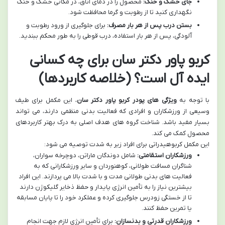
جای خشک و خنک:
محصول را در دمای اتاق، در مکانی خشک و خنک
نگهداری کنید تا از رطوبت و گرما محافظت شود.
بستن درب پس از هر بار مصرف:
برای جلوگیری از ورود رطوبت و
آلودگی، پس از هر بار استفاده، درب قوطی را به طور محکم ببندید.
کربو پاور دکتر سان برای چه کسانی
ایده آل است؟ (خلاصه کاربردها)
با توجه به
ویژگی های پودر کربو پاور دکتر سان
، این مکمل برای طیف
وسیعی از ورزشکاران و افرادی که فعالیت بدنی منظمی دارند، می تواند
بسیار مفید باشد. شناخت گروه های هدف اصلی به درک بهتر کاربردهای
محصول کمک می کند.
این مکمل کربوهیدراتی برای افراد زیر به شدت توصیه می شود:
ورزشکاران استقامتی:
شامل دوندگان ماراتن، دوچرخه سواران،
شناگران مسافت طولانی، کوهنوردان و سایر ورزشکارانی که به
فعالیت های بدنی طولانی مدت و با شدت بالا می پردازند. این افراد
بیشترین نیاز را به تأمین انرژی پایدار و حفظ ذخایر گلیکوژن دارند
تا از خستگی زودرس جلوگیری کرده و عملکرد خود را تا پایان مسابقه
یا تمرین حفظ کنند.
ورزشکاران قدرتی و بدنسازان:
برای تأمین انرژی لازم جهت انجام