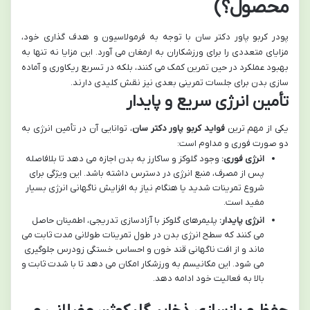
محصول؟)
پودر کربو پاور دکتر سان با توجه به فرمولاسیون و هدف گذاری خود،
مزایای متعددی را برای ورزشکاران به ارمغان می آورد. این مزایا نه تنها به
بهبود عملکرد در حین تمرین کمک می کنند، بلکه در تسریع ریکاوری و آماده
سازی بدن برای جلسات تمرینی بعدی نیز نقش کلیدی دارند.
تأمین انرژی سریع و پایدار
یکی از مهم ترین
فواید کربو پاور دکتر سان
، توانایی آن در تأمین انرژی به
دو صورت فوری و مداوم است:
انرژی فوری:
وجود گلوکز و ساکارز به بدن اجازه می دهد تا بلافاصله
پس از مصرف، منبع انرژی در دسترس داشته باشد. این ویژگی برای
شروع تمرینات شدید یا هنگام نیاز به افزایش ناگهانی انرژی بسیار
مفید است.
انرژی پایدار:
پلیمرهای گلوکز با آزادسازی تدریجی، اطمینان حاصل
می کنند که سطح انرژی بدن در طول تمرینات طولانی مدت ثابت می
ماند و از افت ناگهانی قند خون و احساس خستگی زودرس جلوگیری
می شود. این مکانیسم به ورزشکار امکان می دهد تا با شدت ثابت و
بالا به فعالیت خود ادامه دهد.