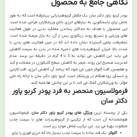
نگاهی جامع به محصول
پودر کربو پاور دکتر سان یک مکمل کربوهیدراتی پیشرفته است که به طور
خاص برای پاسخگویی به نیازهای انرژی بالای ورزشکاران طراحی شده است.
این محصول با هدف به حداکثر رساندن عملکرد بدنی در طول فعالیت
های ورزشی و تسریع روند ریکاوری پس از آن، به بازار عرضه شده است.
تحقیقات علمی گسترده نشان داده اند که در حین فعالیت های بدنی با
شدت بالا، میزان کربوهیدرات های ذخیره شده در بدن به سرعت کاهش
می یابد؛ این کاهش می تواند به 3 تا 4 گرم در دقیقه نیز برسد. عدم
مدیریت صحیح این روند، منجر به کاهش سطح گلیکوژن در عضلات و کبد
و همچنین افت گلوکز خون می شود که پیامد آن کاهش انرژی، افت کارایی
و خستگی زودهنگام در ورزشکار است. کربو پاور دکتر سان با ارائه راه حلی
مؤثر، به ورزشکاران کمک می کند تا بر این چالش ها غلبه کنند.
فرمولاسیون منحصر به فرد پودر کربو پاور
دکتر سان
یکی از برجسته ترین
ویژگی های پودر کربو پاور دکتر سان
، فرمولاسیون
هوشمندانه آن است که از ترکیبی از کربوهیدرات های با سرعت جذب
متفاوت بهره می برد. این ترکیب شامل موارد زیر است:
گلوکز:
یک قند ساده با سرعت جذب بسیار بالا که انرژی فوری را برای