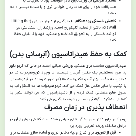
عملکرد طولانی تر:
ورزشکاران قادر خواهند بود تا تمرینات یا
مسابقات خود را برای مدت زمان طولانی تری و با شدت بیشتر ادامه
دهند.
کاهش خستگی زودهنگام:
با جلوگیری از دیوار خوردن (Hitting the
Wall) که ناشی از تخلیه گلیکوژن است، ورزشکاران استقامتی می
توانند خستگی را به تعویق انداخته و عملکرد خود را تا پایان حفظ
کنند.
کمک به حفظ هیدراتاسیون (آبرسانی بدن)
هیدراتاسیون مناسب برای عملکرد ورزشی حیاتی است. در حالی که کربو پاور
به طور مستقیم یک مکمل آبرسان نیست، اما وجود کربوهیدرات ها در
محلول، به جذب بهتر آب و الکترولیت ها (در صورت وجود در فرمولاسیون
یا ترکیب با سایر مکمل ها) کمک می کند. کربوهیدرات ها به انتقال آب به
سلول های عضلانی کمک کرده و از دهیدراسیون که می تواند منجر به
کاهش عملکرد و گرفتگی عضلانی شود، جلوگیری می کنند.
انعطاف پذیری در زمان مصرف
پودر کربو پاور دکتر سان به گونه ای طراحی شده است که می توان از آن در
مراحل مختلف چرخه تمرینی بهره برد:
قبل از تمرین:
برای شارژ اولیه ذخایر انرژی و آماده سازی عضلات برای