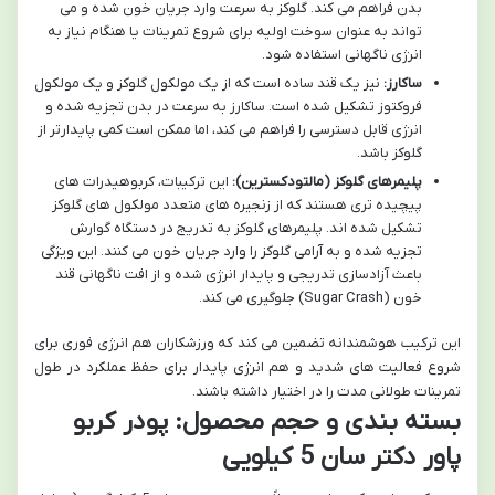
بدن فراهم می کند. گلوکز به سرعت وارد جریان خون شده و می
تواند به عنوان سوخت اولیه برای شروع تمرینات یا هنگام نیاز به
انرژی ناگهانی استفاده شود.
ساکارز:
نیز یک قند ساده است که از یک مولکول گلوکز و یک مولکول
فروکتوز تشکیل شده است. ساکارز به سرعت در بدن تجزیه شده و
انرژی قابل دسترسی را فراهم می کند، اما ممکن است کمی پایدارتر از
گلوکز باشد.
پلیمرهای گلوکز (مالتودکسترین):
این ترکیبات، کربوهیدرات های
پیچیده تری هستند که از زنجیره های متعدد مولکول های گلوکز
تشکیل شده اند. پلیمرهای گلوکز به تدریج در دستگاه گوارش
تجزیه شده و به آرامی گلوکز را وارد جریان خون می کنند. این ویژگی
باعث آزادسازی تدریجی و پایدار انرژی شده و از افت ناگهانی قند
خون (Sugar Crash) جلوگیری می کند.
این ترکیب هوشمندانه تضمین می کند که ورزشکاران هم انرژی فوری برای
شروع فعالیت های شدید و هم انرژی پایدار برای حفظ عملکرد در طول
تمرینات طولانی مدت را در اختیار داشته باشند.
بسته بندی و حجم محصول: پودر کربو
پاور دکتر سان 5 کیلویی