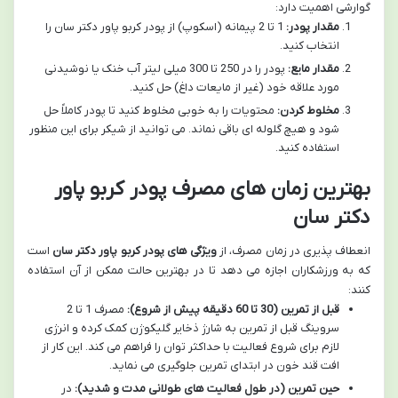
گوارشی اهمیت دارد:
مقدار پودر:
1 تا 2 پیمانه (اسکوپ) از پودر کربو پاور دکتر سان را
انتخاب کنید.
مقدار مایع:
پودر را در 250 تا 300 میلی لیتر آب خنک یا نوشیدنی
مورد علاقه خود (غیر از مایعات داغ) حل کنید.
مخلوط کردن:
محتویات را به خوبی مخلوط کنید تا پودر کاملاً حل
شود و هیچ گلوله ای باقی نماند. می توانید از شیکر برای این منظور
استفاده کنید.
بهترین زمان های مصرف پودر کربو پاور
دکتر سان
انعطاف پذیری در زمان مصرف، از
ویژگی های پودر کربو پاور دکتر سان
است
که به ورزشکاران اجازه می دهد تا در بهترین حالت ممکن از آن استفاده
کنند:
قبل از تمرین (30 تا 60 دقیقه پیش از شروع):
مصرف 1 تا 2
سروینگ قبل از تمرین به شارژ ذخایر گلیکوژن کمک کرده و انرژی
لازم برای شروع فعالیت با حداکثر توان را فراهم می کند. این کار از
افت قند خون در ابتدای تمرین جلوگیری می نماید.
حین تمرین (در طول فعالیت های طولانی مدت و شدید):
در