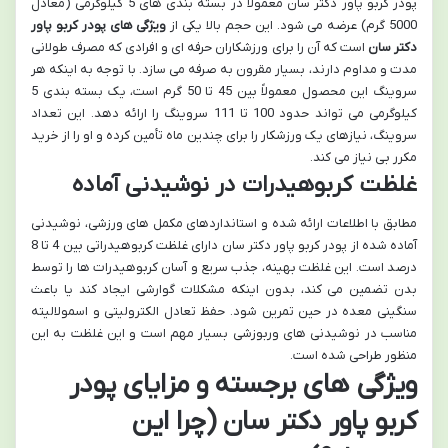
پودر کربو پاور دکتر سان معمولاً در بسته بندی های 5 کیلوگرمی (معادل
5000 گرم) عرضه می شود. این حجم بالا یکی از
ویژگی های پودر کربو پاور
دکتر سان
است که آن را برای ورزشکاران حرفه ای و افرادی که مصرف طولانی
مدت و مداوم دارند، بسیار مقرون به صرفه می سازد. با توجه به اینکه هر
سروینگ این محصول معمولاً بین 45 تا 50 گرم است، یک بسته بندی 5
کیلوگرمی می تواند حدود 100 تا 111 سروینگ را ارائه دهد. این تعداد
سروینگ، نیازهای یک ورزشکار را برای چندین ماه تأمین کرده و او را از خرید
مکرر بی نیاز می کند.
غلظت کربوهیدرات در نوشیدنی آماده
مطابق با اطلاعات ارائه شده و استانداردهای مکمل های ورزشی، نوشیدنی
آماده شده از پودر کربو پاور دکتر سان دارای غلظت کربوهیدراتی بین 4 تا 8
درصد است. این غلظت بهینه، جذب سریع و آسان کربوهیدرات ها را توسط
بدن تضمین می کند، بدون اینکه مشکلات گوارشی ایجاد کند یا باعث
سنگینی معده در حین تمرین شود. حفظ تعادل الکترولیتی و اسمولالیته
مناسب در نوشیدنی های وربوزشی بسیار مهم است و این غلظت به این
منظور طراحی شده است.
ویژگی های برجسته و مزایای پودر
کربو پاور دکتر سان (چرا این