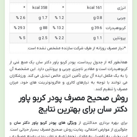
انرژی
161 kcal
*
358 kcal
*
چربی
0.8 g
1.2 %
1.7 g
2.6 %
کربوهیدرات
39.6 g
13.2 %
88 g
29.3 %
پروتئین
1.1 g
2.2 %
2.5 g
5 %
*نیاز مصرف روزانه از طرف شرکت سازنده مشخص نشده است.
همانطور که از جدول پیداست، پودر کربو پاور دکتر سان یک منبع غنی از
کربوهیدرات است و مقادیر ناچیزی چربی و پروتئین دارد. این مشخصه آن
را به یک مکمل ایده آل برای تأمین انرژی خالص تبدیل می کند. ورزشکاران
می توانند با توجه به نیازهای کالری و ماکرونوترینت های خود، میزان
مصرف را تنظیم کنند.
روش صحیح مصرف پودر کربو پاور
دکتر سان برای بهترین نتایج
برای بهره برداری حداکثری از
ویژگی های پودر کربو پاور دکتر سان
و
جلوگیری از عوارض احتمالی، رعایت روش صحیح مصرف بسیار حیاتی است.
این بخش به تفصیل به مقدار، نحوه تهیه و زمان بندی بهینه مصرف می