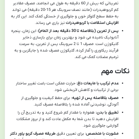
تمریناتی که بیش از 60 دقیقه به طول می انجامند، مصرف مقادیر
کم کربوهیدرات (مانند نصف سروینگ هر 15-20 دقیقه) می تواند
به حفظ سطح گلوکز خون و جلوگیری از خستگی کمک کند. این کار به
افزایش استقامت با کربوهیدرات
نیز یاری می رساند.
پس از تمرین (بلافاصله تا 30 دقیقه بعد از اتمام):
این زمان، پنجره
آنابولیک نامیده می شود و بهترین زمان برای بازسازی ذخایر
گلیکوژن است. مصرف 1 تا 2 سروینگ پس از تمرین، به سرعت
فرآیند ریکاوری را آغاز کرده، گلیکوژن مصرف شده را جایگزین و به
ترمیم عضلات کمک می کند.
نکات مهم
عدم ترکیب با مایعات داغ:
حرارت ممکن است باعث تغییر ساختار
برخی از ترکیبات و کاهش اثربخشی شود.
مصرف بلافاصله پس از تهیه:
برای حفظ کیفیت و جلوگیری از
آلودگی، نوشیدنی آماده شده را بلافاصله مصرف کنید.
تطبیق با بدن:
همواره با مقدار کم شروع کنید و به تدریج آن را
افزایش دهید تا بدن شما به مکمل عادت کند و از بروز مشکلات
گوارشی جلوگیری شود.
مشورت با متخصص:
برای تعیین دقیق
طریقه مصرف کربو پاور دکتر