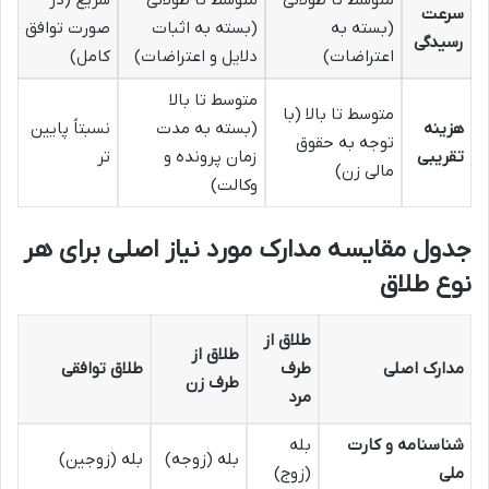
متوسط تا طولانی
متوسط تا طولانی
سریع (در
سرعت
(بسته به
(بسته به اثبات
صورت توافق
رسیدگی
اعتراضات)
دلایل و اعتراضات)
کامل)
متوسط تا بالا
متوسط تا بالا (با
هزینه
(بسته به مدت
نسبتاً پایین
توجه به حقوق
تقریبی
زمان پرونده و
تر
مالی زن)
وکالت)
جدول مقایسه مدارک مورد نیاز اصلی برای هر
نوع طلاق
طلاق از
طلاق از
مدارک اصلی
طرف
طلاق توافقی
طرف زن
مرد
شناسنامه و کارت
بله
بله (زوجه)
بله (زوجین)
ملی
(زوج)