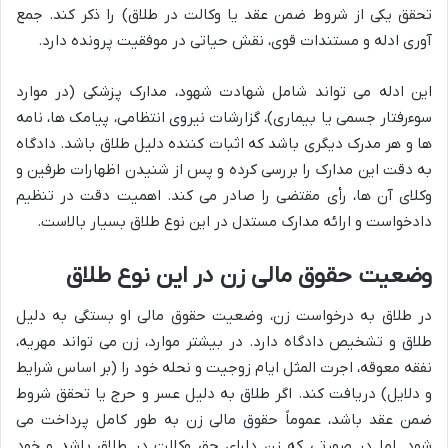
تحقق یکی از شروط ضمن عقد یا وکالت در طلاق) را ذکر کند. جمع
آوری ادله و مستندات قوی، نقش حیاتی در موفقیت پرونده دارد.
این ادله می تواند شامل شهادت شهود، مدارک پزشکی (در موارد
سوءرفتار جسمی یا بیماری)، گزارشات نیروی انتظامی، پیامک ها، نامه
ها و هر مدرک دیگری باشد که اثبات کننده دلیل طلاق باشد. دادگاه
به دقت این مدارک را بررسی کرده و پس از شنیدن اظهارات طرفین و
وکلای آن ها، رأی مقتضی را صادر می کند. اهمیت دقت در تنظیم
دادخواست و ارائه مدارک مستدل در این نوع طلاق بسیار بالاست.
وضعیت حقوق مالی زن در این نوع طلاق
در طلاق به درخواست زن، وضعیت حقوق مالی او بستگی به دلیل
طلاق و تشخیص دادگاه دارد. در بیشتر موارد، زن می تواند مهریه،
نفقه معوقه، اجرت المثل ایام زوجیت و نحله خود را (بر اساس شرایط
و دلایل) دریافت کند. اگر طلاق به دلیل عسر و حرج یا تحقق شروط
ضمن عقد باشد، عموماً حقوق مالی زن به طور کامل پرداخت می
شود. اما در صورتی که زن دارای حق وکالت در طلاق باشد و خود