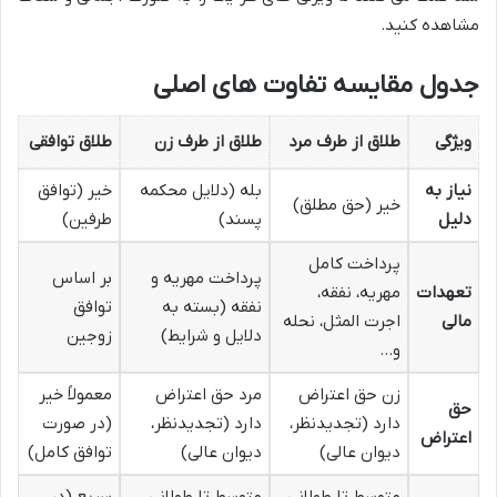
مشاهده کنید.
جدول مقایسه تفاوت های اصلی
ویژگی
طلاق از طرف مرد
طلاق از طرف زن
طلاق توافقی
نیاز به
بله (دلایل محکمه
خیر (توافق
خیر (حق مطلق)
دلیل
پسند)
طرفین)
پرداخت کامل
پرداخت مهریه و
بر اساس
تعهدات
مهریه، نفقه،
نفقه (بسته به
توافق
مالی
اجرت المثل، نحله
دلایل و شرایط)
زوجین
و…
زن حق اعتراض
مرد حق اعتراض
معمولاً خیر
حق
دارد (تجدیدنظر،
دارد (تجدیدنظر،
(در صورت
اعتراض
دیوان عالی)
دیوان عالی)
توافق کامل)