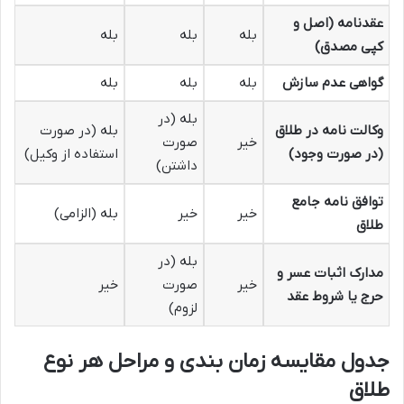
عقدنامه (اصل و
بله
بله
بله
کپی مصدق)
گواهی عدم سازش
بله
بله
بله
بله (در
وکالت نامه در طلاق
بله (در صورت
خیر
صورت
(در صورت وجود)
استفاده از وکیل)
داشتن)
توافق نامه جامع
خیر
خیر
بله (الزامی)
طلاق
بله (در
مدارک اثبات عسر و
خیر
صورت
خیر
حرج یا شروط عقد
لزوم)
جدول مقایسه زمان بندی و مراحل هر نوع
طلاق