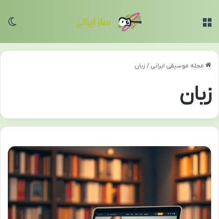
منو
تغی
مجله موسیقی ایرانی
/
زبان
زبان