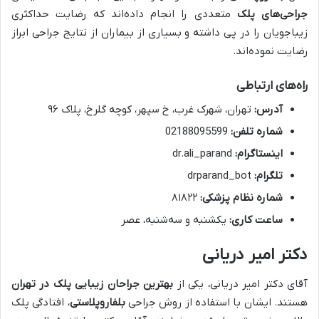
جراحی‌های پلک
متعددی را انجام داده‌اند که رضایت حداکثری
زیباجویان را در پی داشته و بسیاری از بیماران از نتایج جراحی ابراز
رضایت نموده‌اند.
راه‌های ارتباطی
آدرس:
تهران، شهرک غرب، خ سپهر، کوچه گلرخ، پلاک ۹۶
شماره تلفن:
02188095599
اینستاگرام:
dr.ali_parand
تلگرام:
drparand_bot
شماره نظام پزشکی:
۸۱۸۲۲
ساعت کاری:
یکشنبه و سه‌شنبه، عصر
دکتر امیر دریانی
آقای دکتر امیر دریانی، یکی از
بهترین جراحان زیبایی پلک در تهران
هستند. ایشان با استفاده از روش جراحی
بلفاروپلاستی
، افتادگی پلک