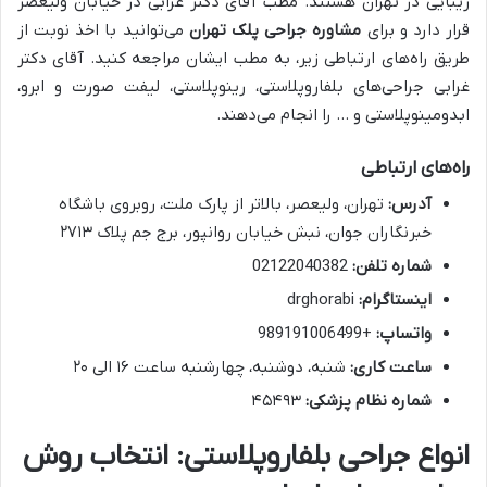
زیبایی در تهران هستند. مطب آقای دکتر غرابی در خیابان ولیعصر
قرار دارد و برای
مشاوره جراحی پلک تهران
می‌توانید با اخذ نوبت از
طریق راه‌های ارتباطی زیر، به مطب ایشان مراجعه کنید. آقای دکتر
غرابی جراحی‌های بلفاروپلاستی، رینوپلاستی، لیفت صورت و ابرو،
ابدومینوپلاستی و … را انجام می‌دهند.
راه‌های ارتباطی
آدرس:
تهران، ولیعصر، بالاتر از پارک ملت، روبروی باشگاه
خبرنگاران جوان، نبش خیابان روانپور، برج جم پلاک ۲۷۱۳
شماره تلفن:
02122040382
اینستاگرام:
drghorabi
واتساپ:
+989191006499
ساعت کاری:
شنبه، دوشنبه، چهارشنبه ساعت ۱۶ الی ۲۰
شماره نظام پزشکی:
۴۵۴۹۳
انواع جراحی بلفاروپلاستی: انتخاب روش