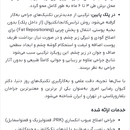
محل برش طی ۳ تا ۶ ماه به طور کامل محو گردد.
در پلک پایین:
ترکیبی از جدیدترین تکنیک‌های جراحی به‌کار
گرفته می‌شود: روش ترانس‌کانجانکتیوال (از داخل پلک) بدون
بخیه پوستی، انتقال و پخش چربی (Fat Repositioning) برای
اصلاح گودی و تیرگی زیر چشم، و در صورت نیاز، برداشت ظریف
پوست اضافه و لیفت و استحکام گوشه چشم و ایجاد سطحی
صاف و جوان در زیر چشم. این رویکرد ترکیبی سبب می‌شود
نتایج جراحی علاوه بر زیبایی و جوانی، کاملاً طبیعی و بدون آثار
جراحی به نظر برسند.
با سال‌ها تجربه، دقت علمی و به‌کارگیری تکنیک‌های روز دنیا، دکتر
کیوان رضایی امروز به‌عنوان یکی از برترین و معتبرترین جراحان
بلفاروپلاستی در تهران و ایران شناخته می‌شود.
خدمات ارائه شده
جراحی اصلاح عیوب انکساری (PRK، فمتولیزیک و فمتواسمایل)
جراحی نوین آب مروارید با لنزهای تک‌کانونی و چندکانونی