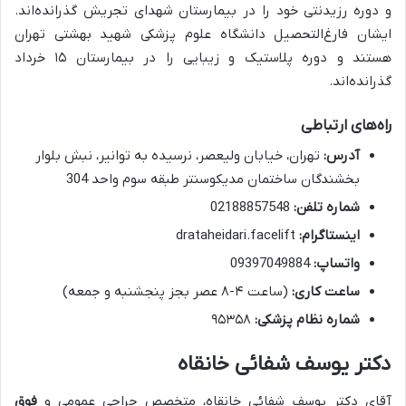
و دوره رزیدنتی خود را در بیمارستان شهدای تجریش گذرانده‌اند.
ایشان فارغ‌التحصیل دانشگاه علوم پزشکی شهید بهشتی تهران
هستند و دوره پلاستیک و زیبایی را در بیمارستان ۱۵ خرداد
گذرانده‌اند.
راه‌های ارتباطی
آدرس:
تهران، خیابان ولیعصر، نرسیده به توانیر، نبش بلوار
بخشندگان ساختمان مدیکوسنتر طبقه سوم واحد 304
شماره تلفن:
02188857548
اینستاگرام:
drataheidari.facelift
واتساپ:
09397049884
ساعت کاری:
(ساعت ۴-۸ عصر بجز پنجشنبه و جمعه)
شماره نظام پزشکی:
۹۵۳۵۸
دکتر یوسف شفائی خانقاه
آقای دکتر یوسف شفائی خانقاه، متخصص جراحی عمومی و
فوق