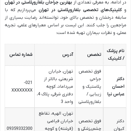
در ادامه، به معرفی تعدادی از
بهترین جراحان بلفاروپلاستی در تهران
و
کلینیک‌های تخصصی بلفاروپلاستی در تهران
می‌پردازیم که با
سابقه درخشان و تخصص بالای خود، توانسته‌اند رضایت بسیاری از
مراجعین را جلب کنند. این لیست بر اساس معیارهای علمی، تجربه
عملی، و نظرات بیماران تهیه شده است:
نام پزشک
تخصص
آدرس
شماره تماس
/ کلینیک
فوق تخصص
تهران، خیابان
دکتر
جراحی
شریعتی، بالاتر از
021-
احسان
پلاستیک و
میرداماد، کوچه
XXXXXXXX
عباس نیا
زیبایی /
دفتری شرقی، پلاک 4،
بلفاروپلاستی
واحد 3
تهران، الهیه، تقاطع
دکتر
فوق تخصص
خیابان فیاضی
کیوان
چشم‌پزشکی و
(فرشته) و کوچه
09359332300