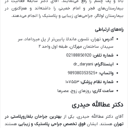
بالا و پف چشم را رفع می‌نمایند. آقای دکتر سابقه فعالیت در
بیمارستان‌های فجر و امام خمینی را داشته‌اند و هم‌اکنون در
بیمارستان لولاگر، جراحی‌های زیبایی و پلاستیک را انجام می‌دهند.
راه‌های ارتباطی
آدرس:
تهران، نلسون ماندلا، پایین‌تر از پل میرداماد، سر
سپیدار، ساختمان مهرگان، طبقه اول واحد ۲
شماره تلفن:
02188856920
اینستاگرام:
dr_daryani
واتساپ:
+989380353525
شماره نظام پزشکی:
۱۰۷۵۵۳
ساعت کاری:
روزهای زوج، عصرها
دکتر عطاالله حیدری
آقای دکتر عطاالله حیدری، یکی از
بهترین جراحان بلفاروپلاستی در
تهران
هستند. ایشان
فوق تخصص جراحی پلاستیک و زیبایی
هستند