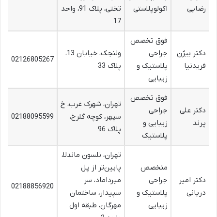
رضایی
اکولوپلاستی
تختی، پلاک 91، واحد
17
فوق تخصص
دکتر بیژن
جراحی
ولنجک، خیابان 13،
02126805267
فریدنیا
پلاستیک و
پلاک 33
زیبایی
فوق تخصص
تهران، شهرک غرب، خ
دکتر علی
جراحی
سپهر، کوچه گلرخ،
02188095599
پرند
زیبایی و
پلاک 96
پلاستیک
تهران، نلسون ماندلا،
متخصص
پایین‌تر از پل
دکتر امیر
جراحی
میرداماد، سر
02188856920
دریانی
پلاستیک و
سپیدار، ساختمان
زیبایی
مهرگان، طبقه اول