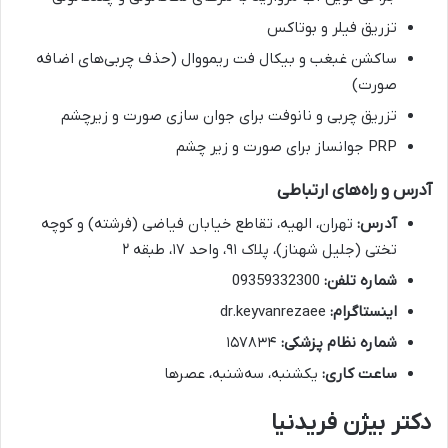
تزریق فیلر و بوتاکس
ساکشن غبغب و بیکال فت ریمووال (حذف چربی‌های اضافه
صورت)
تزریق چربی و نانوفت برای جوان سازی صورت و زیرچشم
PRP جوانساز برای صورت و زیر چشم
آدرس و راه‌های ارتباطی
آدرس:
تهران، الهیه، تقاطع خیابان فیاضی (فرشته) و کوچه
تختی (جلیل شهناز)، پلاک ۹۱، واحد ۱۷، طبقه ۲
شماره تلفن:
09359332300
اینستاگرام:
dr.keyvanrezaee
شماره نظام پزشکی:
۱۵۷۸۳۴
ساعت کاری:
یکشنبه، سه‌شنبه، عصرها
دکتر بیژن فریدنیا