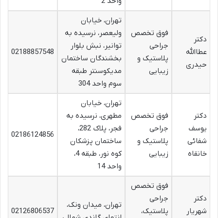
واحد 2
تهران، خیابان
فوق تخصص
ولیعصر، نرسیده به
دکتر
جراحی
توانیر، نبش بلوار
عطاالله
02188857548
پلاستیک و
بخشندگان ساختمان
حیدری
زیبایی
مدیکوسنتر طبقه
سوم واحد 304
تهران، خیابان
دکتر
فوق تخصص
مطهری، نرسیده به
یوسف
جراحی
فجر، پلاک 282،
02186124856
شفائی
پلاستیک و
ساختمان پزشکان
خانقاه
زیبایی
کوه نور، طبقه 4،
واحد 14
فوق تخصص
دکتر
جراحی
تهران، میدان ونک،
شهریار
پلاستیک،
02126806537
انتهای گاندی شمالی