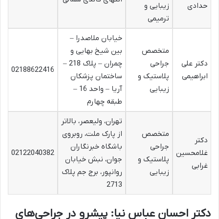
حدادی
زیبایی و
ترمیمی
خیابان ملاصدرا –
متخصص
بین شیخ بهایی و
دکتر علی
جراحی
چمران – پلاک 218 –
02188622416
ابراهیمی
پلاستیک و
ساختمان پزشکان
زیبایی
آریا – واحد 16 –
طبقه چهارم
تهران، ولیعصر، بالاتر
متخصص
از پارک ملت، روبروی
دکتر
جراحی
باشگاه خبرنگاران
غلامحسین
02122040382
پلاستیک و
جوان، نبش خیابان
غرابی
زیبایی
روانپور، برج جم پلاک
2713
دکتر احسان عباس نیا: پیشرو در جراحی‌های