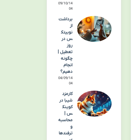
09/10/14
04
برداشت
از
نوبیتک
س در
روز
تعطیل |
چگونه
انجام
دهیم؟
04/09/14
04
کارمزد
شیبا در
کوینک
س |
محاسبه
و
ترفندها
ی