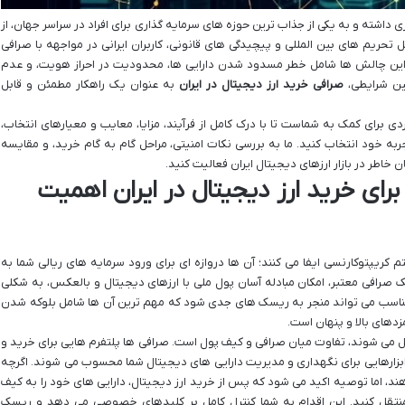
 داشته و به یکی از جذاب ترین حوزه های سرمایه گذاری برای افراد در سراسر جهان، از
ل تحریم های بین المللی و پیچیدگی های قانونی، کاربران ایرانی در مواجهه با صرافی
این چالش ها شامل خطر مسدود شدن دارایی ها، محدودیت در احراز هویت، و عدم
ین شرایطی،
صرافی خرید ارز دیجیتال در ایران
به عنوان یک راهکار مطمئن و قابل
دی برای کمک به شماست تا با درک کامل از فرآیند، مزایا، معایب و معیارهای انتخاب،
جربه خود انتخاب کنید. ما به بررسی نکات امنیتی، مراحل گام به گام خرید، و مقایسه
 خاطر در بازار ارزهای دیجیتال ایران فعالیت کنید.
رای خرید ارز دیجیتال در ایران اهمیت
ریپتوکارنسی ایفا می کنند؛ آن ها دروازه ای برای ورود سرمایه های ریالی شما به
ک صرافی معتبر، امکان مبادله آسان پول ملی با ارزهای دیجیتال و بالعکس، به شکلی
 نامناسب می تواند منجر به ریسک های جدی شود که مهم ترین آن ها شامل بلوکه شدن
دهای بالا و پنهان است.
افل می شوند، تفاوت میان صرافی و کیف پول است. صرافی ها پلتفرم هایی برای خرید و
بزارهایی برای نگهداری و مدیریت دارایی های دیجیتال شما محسوب می شوند. اگرچه
هند، اما توصیه اکید می شود که پس از خرید ارز دیجیتال، دارایی های خود را به کیف
منتقل کنید. این اقدام به شما کنترل کامل بر کلیدهای خصوصی می دهد و ریسک