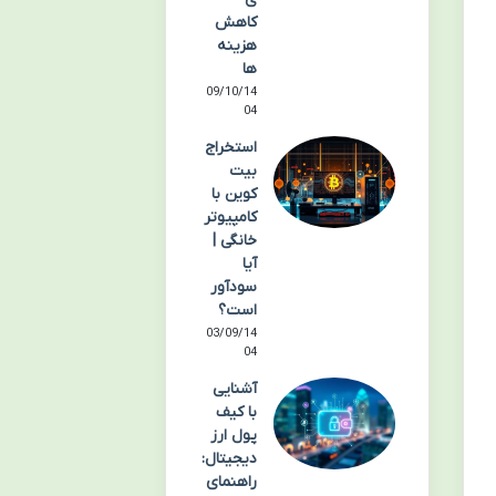
کاهش
هزینه
ها
09/10/14
04
استخراج
بیت
کوین با
کامپیوتر
خانگی |
آیا
سودآور
است؟
03/09/14
04
آشنایی
با کیف
پول ارز
دیجیتال:
راهنمای