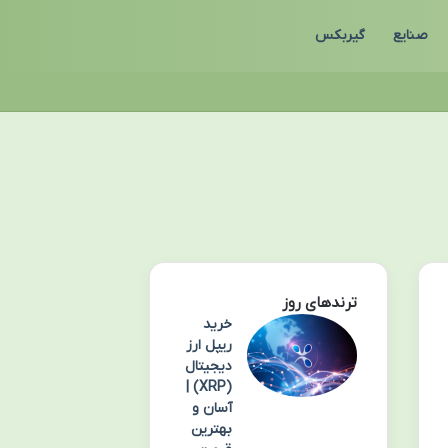
صنایع
گیربکس
ترندهای روز
خرید
ریپل ارز
دیجیتال
(XRP) |
آسان و
بهترین