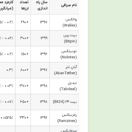
سال راه
تعداد
کارمزد مع
نام صرافی
اندازی
ارزها
(میانگین
والکس
۰.۲٪ – ۰.۳۵٪
+۲۹۰
۱۳۹۷
(Wallex)
بیت پین
۰.۰۶٪ – ۰.۳۲٪
+۳۰۰
۱۳۹۹
(Bitpin)
نوبیتکس
۰.۲٪ – ۰.۳۵٪
+۱۵۰
۱۳۹۶
(Nobitex)
آبان تتر
۰.۳٪
+۸۰۰
۱۳۹۷
(AbanTether)
تبدیل
۰.۰۳٪ – ۰.۳۵٪
+۳۷۰
۱۳۹۸
(Tabdeal)
بیت ۲۴ (Bit24)
۱۳۹۸
+۶۵۰
۰.۰۷٪ – ۰.۲٪
رمزینکس
۰.۰۵۲۵٪ – ۰.۲۵٪
+۳۳۰
۱۳۹۶
(Ramzinex)
سرمایکس