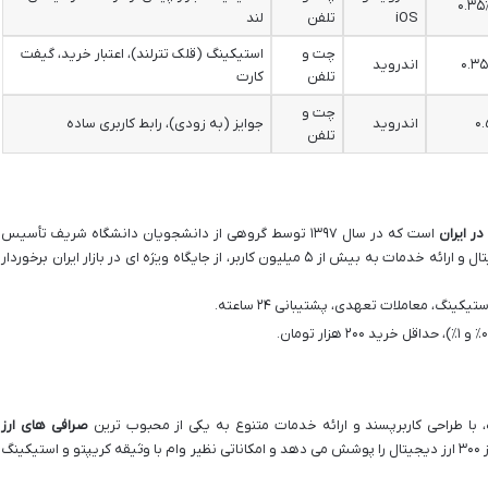
iOS
تلفن
لند
چت و
استیکینگ (قلک تترلند)، اعتبار خرید، گیفت
اندروید
تلفن
کارت
چت و
اندروید
جوایز (به زودی)، رابط کاربری ساده
تلفن
ر ایران
است که در سال ۱۳۹۷ توسط گروهی از دانشجویان دانشگاه شریف تأسیس
شد. این صرافی با پشتیبانی از بیش از ۲۹۰ ارز دیجیتال و ارائه خدمات به بیش از ۵ میلیون کاربر، از جایگاه ویژه ای در بازار ایران برخوردار
یکینگ، معاملات تعهدی، پشتیبانی ۲۴ ساعته.
صرافی های ارز
تبدیل شده است. این صرافی بیش از ۳۰۰ ارز دیجیتال را پوشش می دهد و امکاناتی نظیر وام با وثیقه کریپتو و استیکینگ