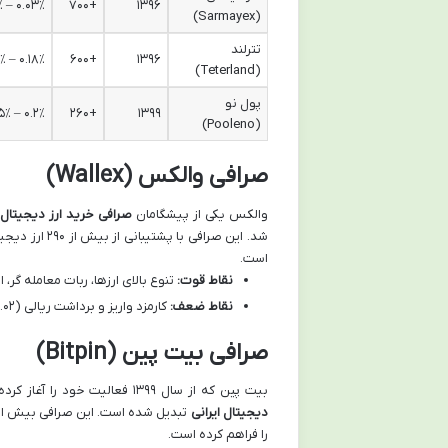
۰.۰۳٪ – ۰.۳۵٪
+۷۰۰
۱۳۹۶
(Sarmayex)
تترلند
۰.۱۸٪ – ۰.۳۵٪
+۶۰۰
۱۳۹۶
(Teterland)
پول نو
۰.۲٪ – ۰.۵٪
+۲۶۰
۱۳۹۹
(Pooleno)
صرافی والکس (Wallex)
والکس یکی از پیشگامان
صرافی خرید ارز دیجیتال د
است.
نقاط قوت:
تنوع بالای ارزها، ربات معامله گر، است
نقاط ضعف:
کارمزد واریز و برداشت ریالی (۰.۰۲٪ و ۱٪)، حداقل خرید ۲۰۰ هزار تومان.
صرافی بیت پین (Bitpin)
بیت پین که از سال ۱۳۹۹ فعالیت خود را آغاز کرده، با طراحی کاربرپسند و ارائه خدمات متنوع به یکی از محبوب ترین
دیجیتال ایرانی
را فراهم کرده است.