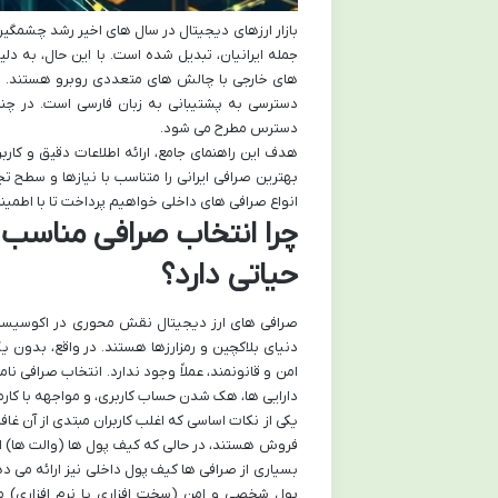
بازار ارزهای دیجیتال در سال های اخیر رشد چشمگیری
جمله ایرانیان، تبدیل شده است. با این حال، به دلی
های خارجی با چالش های متعددی روبرو هستند. 
دسترسی به پشتیبانی به زبان فارسی است. در چن
دسترس مطرح می شود.
هدف این راهنمای جامع، ارائه اطلاعات دقیق و کاربر
بهترین صرافی ایرانی را متناسب با نیازها و سطح ت
انواع صرافی های داخلی خواهیم پرداخت تا با اطمینان
چرا انتخاب صرافی مناسب ب
حیاتی دارد؟
صرافی های ارز دیجیتال نقش محوری در اکوسیستم ک
دنیای بلاکچین و رمزارزها هستند. در واقع، بدون ی
امن و قانونمند، عملاً وجود ندارد. انتخاب صرافی
دارایی ها، هک شدن حساب کاربری، و مواجهه با کارمز
یکی از نکات اساسی که اغلب کاربران مبتدی از آن غ
فروش هستند، در حالی که کیف پول ها (والت ها) ا
بسیاری از صرافی ها کیف پول داخلی نیز ارائه می د
پول شخصی و امن (سخت افزاری یا نرم افزاری) 