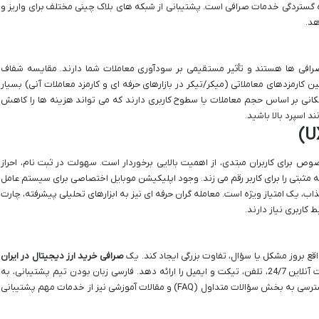
گستردگی خدمات صرافی است. پشتیبانی از شبکه های بلاک چینی مختلف برای واریز و
هد.
رافی ها هستند و تأثیر مستقیمی بر سودآوری معاملات شما دارند. مقایسه شفاف
ین کارمزدهای معاملاتی (میکر/تیکر در بازارهای حرفه ای و کارمزد معاملات آنی) بسیار
ی بر اساس حجم معاملات یا سطوح کاربری دارند که می تواند هزینه ها را کاهش
د اسپرد بالا باشید.
ص برای کاربران مبتدی، از اهمیت بالایی برخوردار است. سهولت در ثبت نام، احراز
ه مثبتی را برای کاربر رقم می زند. وجود اپلیکیشن موبایل اختصاصی برای سیستم عامل
مل و طراحی جذاب، یک امتیاز ویژه است. معامله گران حرفه ای نیز به ابزارهای تحلیلی پیشرفته، چارت
اربری نیاز دارند.
ع بروز مشکل یا سؤال، تفاوت بزرگی ایجاد کند. یک
صرافی خرید ارز دیجیتال در ایران
معتبر باید کانال های پشتیبانی متنوعی از جمله چت آنلاین 24/7، تلفن، تیکت و ایمیل را ارائه دهد. فارسی زبان بودن تیم پشتیبانی، به
ارتباط موثرتر و حل سریع تر مسائل کمک می کند. دسترسی به بخش سؤالات متداول (FAQ) و مقالات آموزشی نیز از خدمات مهم پشتیبانی