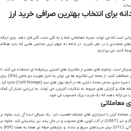
ساند.
نه برای انتخاب بهترین صرافی خرید ارز
 است که می تواند تجربه معاملاتی شما را به کلی تحت تأثیر قرار دهد. برای اینکه
ارهای متعددی را در نظر بگیرید. در ادامه به مهم ترین شاخص هایی که باید هنگام
وجه کنید، می پردازیم:
جیتال است. پلتفرم های معتبر از مکانیزم های امنیتی پیشرفته ای استفاده می کنند تا
دارایی ها و اطلاعات کاربران را در برابر حملات سایبری محافظت کنند. از جمله این مکانیزم ها می توان به احراز هویت دو عاملی (2FA) برای
ورود به حساب، رمزنگاری SSL برای ارتباطات امن، و ذخیره سازی بخش عمده دارایی ها در کیف پول های سرد (Cold Storage) اشاره کرد.
 هک و گزارش های مربوط به شکایات کاربران، می تواند به ارزیابی اعتبار آن کمک
 را نیز ارائه دهند که یک مزیت بزرگ محسوب می شود.
ی معاملاتی
 معامله گران با استراتژی های مختلف اهمیت دارد. یک صرافی ایده آل باید علاوه بر
ارزهای اصلی مانند بیت کوین (BTC)، اتریوم (ETH) و تتر (USDT)، از آلت کوین های محبوب و در حال رشد نیز پشتیبانی کند. علاوه بر
این، وجود بازارهای معاملاتی متنوع مانند معاملات آنی (OTC) برای خریدهای سریع و ساده، و بازارهای حرفه ای همتا به همتا (P2P) با