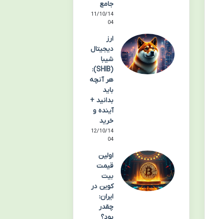
جامع
11/10/14
04
ارز
دیجیتال
شیبا
(SHIB):
هر آنچه
باید
بدانید +
آینده و
خرید
12/10/14
04
اولین
قیمت
بیت
کوین در
ایران:
چقدر
بود؟