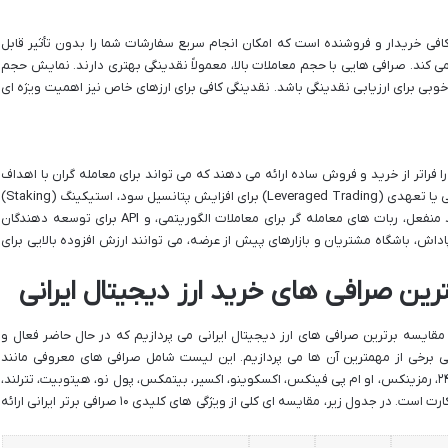
افی خریدار و فروشنده است که امکان انجام سریع سفارشات شما را بدون تأثیر قابل
 (لغزش قیمت یا Slippage) فراهم می کند. صرافی هایی با حجم معاملات بالا، معمولاً نقدینگی بهتری دارند. نمایش حجم
وبی برای ارزیابی نقدینگی باشد. نقدینگی کافی برای ارزهای خاص نیز اهمیت ویژه ای
 فراتر از خرید و فروش ساده ارائه می دهند که می تواند برای معامله گران با اهداف
خاص جذاب باشد. این امکانات شامل معاملات اهرمی یا تعهدی (Leveraged Trading) برای افزایش پتانسیل سود، استیکینگ (Staking)
و ییلد فارمینگ (Yield Farming) برای کسب درآمد منفعل، ربات های معامله گر برای معاملات الگوریتمی، و API برای توسعه دهندگان
 باشگاه مشتریان و بازارهای پیش از عرضه، می توانند ارزش افزوده بالایی برای
ین صرافی های خرید ارز دیجیتال ایرانی
مقایسه برترین صرافی های ارز دیجیتال ایرانی می پردازیم که در حال حاضر فعال و
ی برخی از مهمترین آن ها می پردازیم. این لیست شامل صرافی های معروفی مانند
والکس، بیت پین، نوبیتکس، آبان تتر، تبدیل، بیت ۲۴، رمزینکس، او ام پی فینکس، اکسکوینو، اکسیر، بیتمکس، پول نو، هیتوبیت، تترلند،
سرمایکس، ارزینجا، بیدارز، همتاپی، راستین و ایرانیکارت است. در جدول زیر، مقایسه ای کلی از ویژگی های کلیدی ۱۰ صرافی برتر ایرانی ارائه