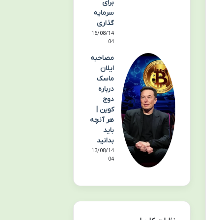
برای
سرمایه
گذاری
16/08/14
04
مصاحبه
ایلان
ماسک
درباره
دوج
کوین |
هر آنچه
باید
بدانید
13/08/14
04