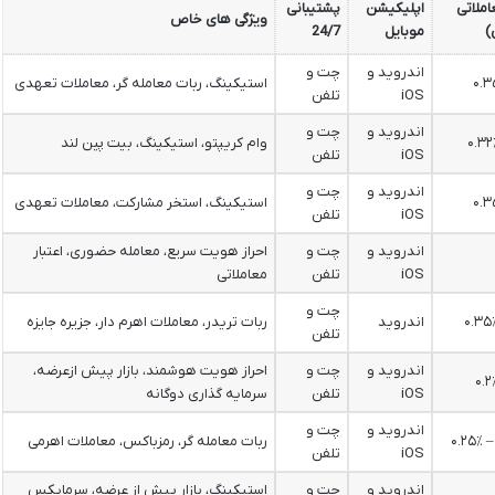
املاتی
اپلیکیشن
پشتیبانی
ویژگی های خاص
)
موبایل
24/7
اندروید و
چت و
استیکینگ، ربات معامله گر، معاملات تعهدی
iOS
تلفن
اندروید و
چت و
وام کریپتو، استیکینگ، بیت پین لند
iOS
تلفن
اندروید و
چت و
استیکینگ، استخر مشارکت، معاملات تعهدی
iOS
تلفن
اندروید و
چت و
احراز هویت سریع، معامله حضوری، اعتبار
iOS
تلفن
معاملاتی
چت و
اندروید
ربات تریدر، معاملات اهرم دار، جزیره جایزه
تلفن
اندروید و
چت و
احراز هویت هوشمند، بازار پیش ازعرضه،
iOS
تلفن
سرمایه گذاری دوگانه
اندروید و
چت و
ربات معامله گر، رمزباکس، معاملات اهرمی
iOS
تلفن
اندروید و
چت و
استیکینگ، بازار پیش از عرضه، سرمایکس