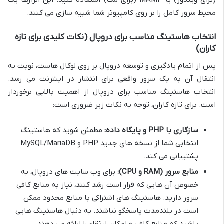
(برای ویندوز) یا
MAMP
(برای مک) استفاده کنید. این ابزارها یک
محیط سرور کامل را بر روی کامپیوتر شما شبیه سازی می کنند.
انتخاب هاستینگ مناسب برای دروپال (نکات کلیدی برای تازه
کاران)
پس از اتمام یادگیری و توسعه دروپال بر روی لوکال هاست، نوبت به
انتقال آن به یک سرور واقعی برای انتشار در اینترنت می رسد.
انتخاب هاستینگ مناسب برای دروپال از اهمیت بالایی برخوردار
است. برای تازه کاران، توجه به نکات زیر ضروری است:
سازگاری با PHP و پایگاه داده:
مطمئن شوید که هاستینگ
انتخابی شما از نسخه های جدید PHP و MySQL/MariaDB
پشتیبانی می کند.
منابع سرور (RAM و CPU):
برای وب سایت های دروپال، به
خصوص آن هایی که قرار است رشد کنند، نیاز به منابع کافی
سرور دارید. هاستینگ های اشتراکی با منابع محدود ممکن
است در بلندمدت پاسخگو نباشند. به دنبال هاستینگ هایی
باشید که منابع کافی و امکان ارتقاء را ارائه می دهند.