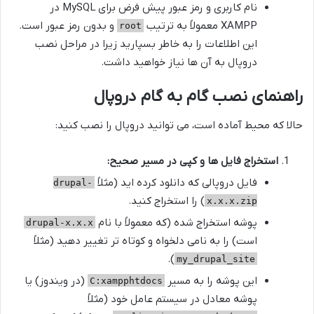
نام کاربری و رمز عبور پیش فرض برای MySQL در
XAMPP معمولاً به ترتیب
و بدون رمز عبور است.
root
این اطلاعات را به خاطر بسپارید زیرا در مراحل نصب
دروپال به آن ها نیاز خواهید داشت.
راهنمای نصب گام به گام دروپال
حالا که محیط آماده است، می توانید دروپال را نصب کنید:
استخراج فایل ها و کپی در مسیر صحیح:
فایل دروپالی که دانلود کرده اید (مثلاً
drupal-
) را استخراج کنید.
x.x.x.zip
پوشه استخراج شده (که معمولاً با نام
drupal-x.x.x
است) را به نامی دلخواه و کوتاه تر تغییر دهید (مثلاً
).
my_drupal_site
این پوشه را به مسیر
(در ویندوز) یا
C:xampphtdocs
پوشه معادل در سیستم عامل خود (مثلاً