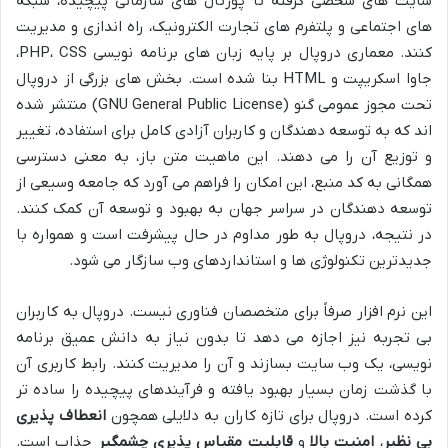
سایت های شخصی گرفته تا پورتال های سازمانی پیچیده، شبکه
های اجتماعی و پلتفرم های تجارت الکترونیک، راه اندازی و مدیریت
کنند. معماری دروپال بر پایه زبان های برنامه نویسی PHP، CSS،
جاوا اسکریپت و HTML بنا شده است. بخش های بزرگی از دروپال
تحت مجوز عمومی گنو (GNU General Public License) منتشر شده
اند که به توسعه دهندگان و کاربران آزادی کامل برای استفاده، تغییر
و توزیع آن را می دهند. این ماهیت متن باز، به معنی دسترسی
همگانی به کد منبع، این امکان را فراهم می آورد که جامعه وسیعی از
توسعه دهندگان در سراسر جهان به بهبود و توسعه آن کمک کنند.
در نتیجه، دروپال به طور مداوم در حال پیشرفت است و همواره با
جدیدترین تکنولوژی ها و استانداردهای وب سازگار می شود.
این نرم افزار صرفاً برای متخصصان فناوری نیست. دروپال به کاربران
بی تجربه نیز اجازه می دهد تا بدون نیاز به دانش عمیق برنامه
نویسی، یک وب سایت بسازند و آن را مدیریت کنند. رابط کاربری آن
با گذشت زمان بسیار بهبود یافته و فرآیندهای پیچیده را ساده تر
کرده است. دروپال برای تازه کاران به دلایلی همچون
انعطاف پذیری
بی نظیر
،
امنیت بالا
و
قابلیت مقیاس پذیری چشمگیر
جذاب است.