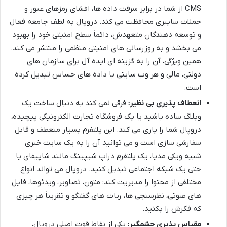
CMS از شما در برابر سرقت داده ها، افشای رمزهای عبور و
حملات سایبری محافظت می کند. دروپال به لطف جامعه فعال
و توسعه دهندگان متعهدش، دائماً سطح امنیتی خود را بهبود
می بخشد و به روزرسانی های امنیتی منظمی را منتشر می کند.
همین ویژگی، آن را به گزینه ای ایده آل برای سازمان های
دولتی، مالی و هر وب سایتی با داده های حساس تبدیل کرده
است.
انعطاف پذیری بی نظیر:
فرقی نمی کند به دنبال ساخت یک
وبلاگ ساده باشید یا یک فروشگاه تجارت الکترونیکی پیچیده،
دروپال شما را یاری می کند. این پلتفرم بسیار منعطف و قابل
سفارشی سازی است و می توانید آن را به یک سایت خبری
شبیه ویکی مدیا، یک پلتفرم دراپ شیپینگ مانند شاپیفای یا
حتی یک شبکه اجتماعی تبدیل کنید. دروپال می تواند انواع
مختلفی از محتوا را مدیریت کند: متون، تصاویر، ویدئوها، فایل
های صوتی، نظرسنجی ها، ربات های گفتگو و تقریباً هر چیزی
که فکرش را بکنید.
مقیاس پذیری چشمگیر:
یکی از نقاط قوت اصلی دروپال،