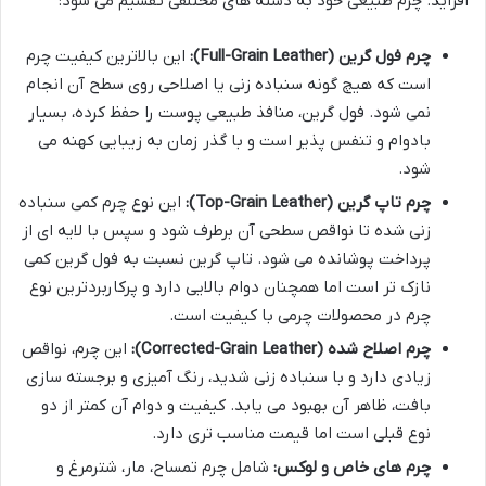
افزاید. چرم طبیعی خود به دسته های مختلفی تقسیم می شود:
چرم فول گرین (Full-Grain Leather):
این بالاترین کیفیت چرم
است که هیچ گونه سنباده زنی یا اصلاحی روی سطح آن انجام
نمی شود. فول گرین، منافذ طبیعی پوست را حفظ کرده، بسیار
بادوام و تنفس پذیر است و با گذر زمان به زیبایی کهنه می
شود.
چرم تاپ گرین (Top-Grain Leather):
این نوع چرم کمی سنباده
زنی شده تا نواقص سطحی آن برطرف شود و سپس با لایه ای از
پرداخت پوشانده می شود. تاپ گرین نسبت به فول گرین کمی
نازک تر است اما همچنان دوام بالایی دارد و پرکاربردترین نوع
چرم در محصولات چرمی با کیفیت است.
چرم اصلاح شده (Corrected-Grain Leather):
این چرم، نواقص
زیادی دارد و با سنباده زنی شدید، رنگ آمیزی و برجسته سازی
بافت، ظاهر آن بهبود می یابد. کیفیت و دوام آن کمتر از دو
نوع قبلی است اما قیمت مناسب تری دارد.
چرم های خاص و لوکس:
شامل چرم تمساح، مار، شترمرغ و