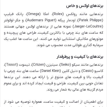
برندهای لوکس و خاص
برندهایی مانند رولکس (Rolex)، امگا (Omega)، پاتک فیلیپ
(Patek Philippe)، اودمار پیگه (Audemars Piguet)، و جگر-لوکولتر
(Jaeger-LeCoultre) نمونه هایی از برندهای لوکس جهانی هستند
که ساعت های بند چرمی با بالاترین کیفیت، طراحی های پیچیده و
موتورهای مکانیکی استثنایی تولید می کنند. این ساعت ها اغلب یک
سرمایه گذاری طولانی مدت محسوب می شوند.
برندهای با کیفیت و پرطرفدار
برندهایی مانند سیکو (Seiko)، سیتیزن (Citizen)، تیسوت (Tissot)،
کاسیو (Casio) و دنیل کلین (Daniel Klein) ساعت های بند چرمی با
کیفیت بالا و قیمت های متنوع تر را ارائه می دهند. این برندها
تعادل خوبی بین کیفیت، طراحی و قیمت ایجاد کرده اند و برای عموم
مردم گزینه های عالی به شمار می روند.
برای اطمینان از اصالت و کیفیت ساعت، همواره توصیه می شود از