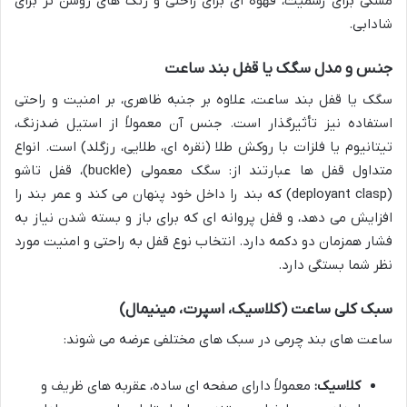
مشکی برای رسمیت، قهوه ای برای راحتی و رنگ های روشن تر برای
شادابی.
جنس و مدل سگک یا قفل بند ساعت
سگک یا قفل بند ساعت، علاوه بر جنبه ظاهری، بر امنیت و راحتی
استفاده نیز تأثیرگذار است. جنس آن معمولاً از استیل ضدزنگ،
تیتانیوم یا فلزات با روکش طلا (نقره ای، طلایی، رزگلد) است. انواع
متداول قفل ها عبارتند از: سگک معمولی (buckle)، قفل تاشو
(deployant clasp) که بند را داخل خود پنهان می کند و عمر بند را
افزایش می دهد، و قفل پروانه ای که برای باز و بسته شدن نیاز به
فشار همزمان دو دکمه دارد. انتخاب نوع قفل به راحتی و امنیت مورد
نظر شما بستگی دارد.
سبک کلی ساعت (کلاسیک، اسپرت، مینیمال)
ساعت های بند چرمی در سبک های مختلفی عرضه می شوند:
کلاسیک:
معمولاً دارای صفحه ای ساده، عقربه های ظریف و